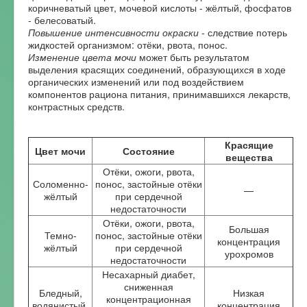
коричневатый цвет, мочевой кислоты - жёлтый, фосфатов
- белесоватый.
Повышение интенсивности окраски
- следствие потерь
жидкостей организмом: отёки, рвота, понос.
Изменение цвета мочи
может быть результатом
выделения красящих соединений, образующихся в ходе
органических изменений или под воздействием
компонентов рациона питания, принимавшихся лекарств,
контрастных средств.
Красящие
Цвет мочи
Состояние
вещества
Отёки, ожоги, рвота,
Соломенно-
понос, застойные отёки
—
жёлтый
при сердечной
недостаточности
Отёки, ожоги, рвота,
Большая
Темно-
понос, застойные отёки
концентрация
жёлтый
при сердечной
урохромов
недостаточности
Несахарный диабет,
сниженная
Бледный,
Низкая
концентрационная
водянистый,
концентрация