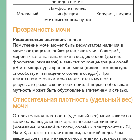
липидов в моче
Лимфостаз почек,
Молочный
инфекция
Хилурия, пиурия
мочевыводящих путей
Прозрачность мочи
Референсные значения:
полная.
Помутнение мочи может быть результатом наличия в
моче эритроцитов, лейкоцитов, эпителия, бактерий,
жировых капель, выпадения в осадок солей (уратов,
фосфатов, оксалатов) и зависит от концентрации солей,
рН и температуры хранения мочи (низкая температура
способствует выпадению солей в осадок). При
длительном стоянии моча может стать мутной в
результате размножения бактерий. В норме небольшая
мутность может быть обусловлена эпителием и слизью.
Относительная плотность (удельный вес)
мочи
Относительная плотность (удельный вес) мочи зависит от
количества выделенных органических соединений
(мочевины, мочевой кислоты, солей) и электролитов - Cl,
Na и К, а также от количества выделяемой воды. Чем
выше диурез, тем меньше относительная плотность мочи.