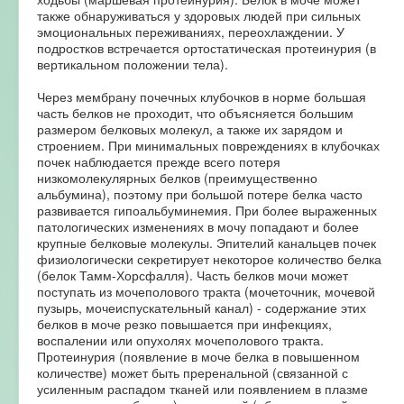
также обнаруживаться у здоровых людей при сильных
эмоциональных переживаниях, переохлаждении. У
подростков встречается ортостатическая протеинурия (в
вертикальном положении тела).
Через мембрану почечных клубочков в норме большая
часть белков не проходит, что объясняется большим
размером белковых молекул, а также их зарядом и
строением. При минимальных повреждениях в клубочках
почек наблюдается прежде всего потеря
низкомолекулярных белков (преимущественно
альбумина), поэтому при большой потере белка часто
развивается гипоальбуминемия. При более выраженных
патологических изменениях в мочу попадают и более
крупные белковые молекулы. Эпителий канальцев почек
физиологически секретирует некоторое количество белка
(белок Тамм-Хорсфалля). Часть белков мочи может
поступать из мочеполового тракта (мочеточник, мочевой
пузырь, мочеиспускательный канал) - содержание этих
белков в моче резко повышается при инфекциях,
воспалении или опухолях мочеполового тракта.
Протеинурия (появление в моче белка в повышенном
количестве) может быть преренальной (связанной с
усиленным распадом тканей или появлением в плазме