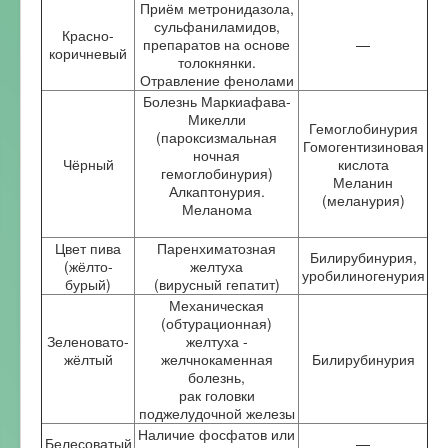
Приём метронидазола,
сульфаниламидов,
Красно-
препаратов на основе
—
коричневый
толокнянки.
Отравление фенолами
Болезнь Маркиафава-
Микелли
Гемоглобинурия
(пароксизмальная
Гомогентизиновая
ночная
Чёрный
кислота
гемоглобинурия)
Меланин
Алкаптонурия.
(меланурия)
Меланома
Цвет пива
Паренхиматозная
Билирубинурия,
(жёлто-
желтуха
уробилиногенурия
бурый)
(вирусный гепатит)
Механическая
(обтурационная)
Зеленовато-
желтуха -
жёлтый
желчнокаменная
Билирубинурия
болезнь,
рак головки
поджелудочной железы
Наличие фосфатов или
Белесоватый
—