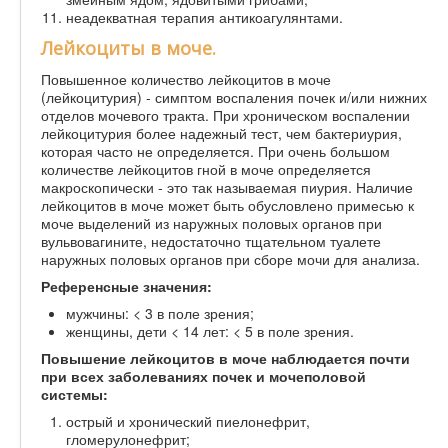
неадекватная терапия антикоагулянтами.
Лейкоциты в моче.
Повышенное количество лейкоцитов в моче
(лейкоцитурия) - симптом воспаления почек и/или нижних
отделов мочевого тракта. При хроническом воспалении
лейкоцитурия более надежный тест, чем бактериурия,
которая часто не определяется. При очень большом
количестве лейкоцитов гной в моче определяется
макроскопически - это так называемая пиурия. Наличие
лейкоцитов в моче может быть обусловлено примесью к
моче выделений из наружных половых органов при
вульвовагините, недостаточно тщательном туалете
наружных половых органов при сборе мочи для анализа.
Референсные значения:
мужчины: < 3 в поле зрения;
женщины, дети < 14 лет: < 5 в поле зрения.
Повышение лейкоцитов в моче наблюдается почти
при всех заболеваниях почек и мочеполовой
системы:
острый и хронический пиелонефрит,
гломерулонефрит;