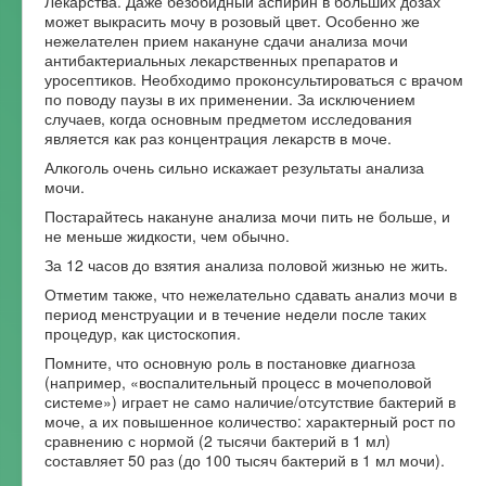
Лекарства. Даже безобидный аспирин в больших дозах
может выкрасить мочу в розовый цвет. Особенно же
нежелателен прием накануне сдачи анализа мочи
антибактериальных лекарственных препаратов и
уросептиков. Необходимо проконсультироваться с врачом
по поводу паузы в их применении. За исключением
случаев, когда основным предметом исследования
является как раз концентрация лекарств в моче.
Алкоголь очень сильно искажает результаты анализа
мочи.
Постарайтесь накануне анализа мочи пить не больше, и
не меньше жидкости, чем обычно.
За 12 часов до взятия анализа половой жизнью не жить.
Отметим также, что нежелательно сдавать анализ мочи в
период менструации и в течение недели после таких
процедур, как цистоскопия.
Помните, что основную роль в постановке диагноза
(например, «воспалительный процесс в мочеполовой
системе») играет не само наличие/отсутствие бактерий в
моче, а их повышенное количество: характерный рост по
сравнению с нормой (2 тысячи бактерий в 1 мл)
составляет 50 раз (до 100 тысяч бактерий в 1 мл мочи).