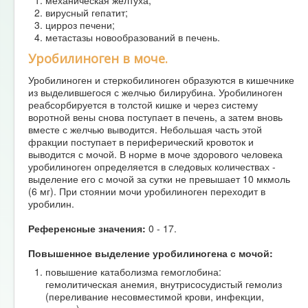
вирусный гепатит;
цирроз печени;
метастазы новообразований в печень.
Уробилиноген в моче.
Уробилиноген и стеркобилиноген образуются в кишечнике
из выделившегося с желчью билирубина. Уробилиноген
реабсорбируется в толстой кишке и через систему
воротной вены снова поступает в печень, а затем вновь
вместе с желчью выводится. Небольшая часть этой
фракции поступает в периферический кровоток и
выводится с мочой. В норме в моче здорового человека
уробилиноген определяется в следовых количествах -
выделение его с мочой за сутки не превышает 10 мкмоль
(6 мг). При стоянии мочи уробилиноген переходит в
уробилин.
Референсные значения:
0 - 17.
Повышенное выделение уробилиногена с мочой:
повышение катаболизма гемоглобина:
гемолитическая анемия, внутрисосудистый гемолиз
(переливание несовместимой крови, инфекции,