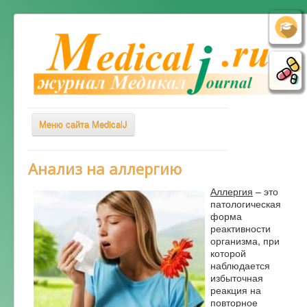
Меню сайта MedicalJ
Весь Медикал
Анализ на аллергию
Симптомы
Аллергия
– это
патологическая
Заболевания
форма
реактивности
Диагностика
организма, при
которой
Лечение
наблюдается
Советы врача
избыточная
реакция на
Альтернативная медицина
повторное