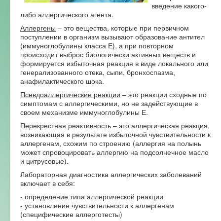
введение какого-
Форум
либо аллергического агента.
Аллергены
– это вещества, которые при первичном
поступлении в организм вызывают образование антител
(иммуноглобулины класса Е), а при повторном
происходит выброс биологически активных веществ и
формируется избыточная реакция в виде локального или
генерализованного отека, сыпи, бронхоспазма,
анафилактического шока.
Псевдоаллергические реакции
– это реакции сходные по
симптомам с аллергическими, но не задействующие в
своем механизме иммуноглобулины Е.
Перекрестная реактивность
– это аллергическая реакция,
возникающая в результате избыточной чувствительности к
аллергенам, схожим по строению (аллергия на полынь
может спровоцировать аллергию на подсолнечное масло
и цитрусовые).
Лабораторная диагностика аллергических заболеваний
включает в себя:
- определение типа аллергической реакции
- установление чувствительности к аллергенам
(специфические аллерготесты)