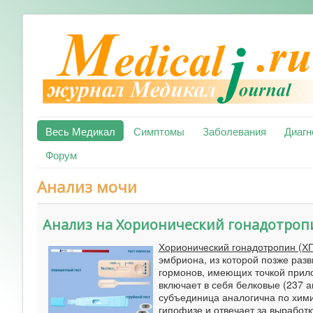
Весь Медикал
Симптомы
Заболевания
Диагн
Форум
Анализ мочи
Анализ на Хорионический гонадотропи
Хорионический гонадотропин (ХГ
эмбриона, из которой позже разв
гормонов, имеющих точкой прило
включает в себя белковые (237 а
субъединица аналогична по хим
гипофизе и отвечает за выработ