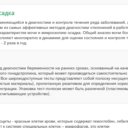
садка
еняющийся в диагностике и контроле течения ряда заболеваний, 
м из самых эффективных методов диагностики отклонений в работе
характеристик мочи и микроскопию осадка. Общий анализ мочи бо
лняют многократно в динамике для оценки состояния и контроля 
 2 раза в год.
од диагностики беременности на ранних сроках, основанный на кач
ого гонадотропина, который может производиться самостоятельно 
 Все широкодоступные тесты представляют собой полоску несущег
истые материалы), пропитанную реактивом для определения хори
ентрации. Упаковка тест-полоски может быть различной (пластиков
 считывающее устройство).
оциты - красные клетки крови, которые содержат гемоглобин, гибел
 к системе специальных клеток – макрофагов, это клетки