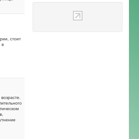
рии, стоит
 в
 возрасте.
лительного
опическом
в,
утнение