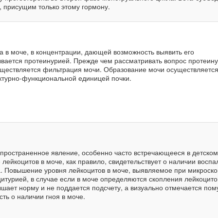
 присущим только этому гормону.
а в моче, в концентрации, дающей возможность выявить его
ается протеинурией. Прежде чем рассматривать вопрос протеину
существляется фильтрация мочи. Образование мочи осуществляется
ктурно-функциональной единицей почки.
спространенное явление, особенно часто встречающееся в детском
лейкоцитов в моче, как правило, свидетельствует о наличии воспа
а. Повышение уровня лейкоцитов в моче, выявляемое при микроск
итурией, в случае если в моче определяются скопления лейкоцито
ышает норму и не поддается подсчету, а визуально отмечается пом
есть о наличии гноя в моче.