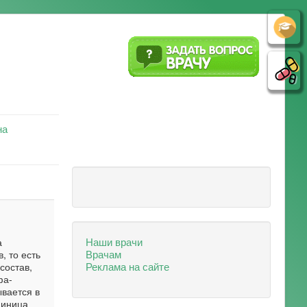
на
Наши врачи
а
Врачам
, то есть
Реклама на сайте
состав,
фа-
вается в
диница