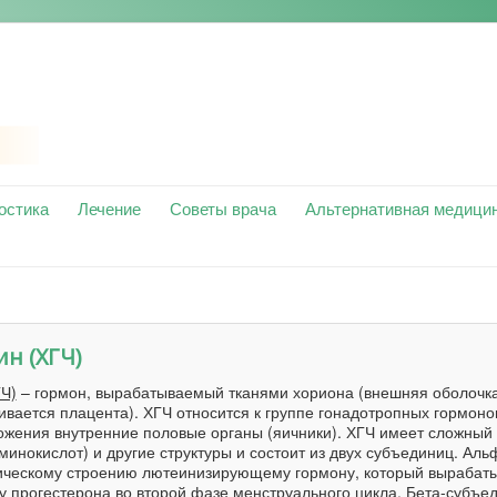
остика
Лечение
Советы врача
Альтернативная медици
н (ХГЧ)
Ч)
– гормон, вырабатываемый тканями хориона (внешняя оболочк
ивается плацента). ХГЧ относится к группе гонадотропных гормонов
жения внутренние половые органы (яичники). ХГЧ имеет сложный 
минокислот) и другие структуры и состоит из двух субъединиц. Аль
ическому строению лютеинизирующему гормону, который вырабаты
ку прогестерона во второй фазе менструального цикла. Бета-субъе