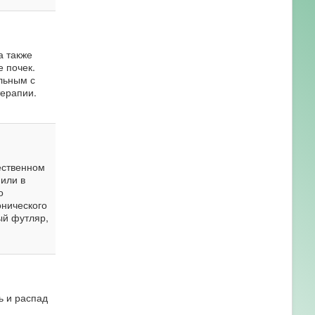
а также
 почек.
льным с
терапии.
ественном
или в
о
онического
ый футляр,
ь и распад