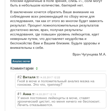
плоский единичные в поле зрения, слизь +\-, соли могут
быть в небольшом количестве, бактерий нет.
В заключении хочется обратить Ваше внимание на
соблюдение всех рекомендаций по сбору мочи для
исследования, так как от этого во многом будет зависеть
результат. Процент ложноположительных результатов
достаточно велик, врач, получая результаты
исследования, где повышен уровень лейкоцитов, идет
неверным путем, что доставляет неудобства и
беспокойство Вам и Вашим близким. Будьте здоровы и
внимательны к себе.
Врач Чугунцева М.А.
Анализ мочи
Комментарии
#2
Виталя
14.03.2017 12:22
Гной в моче и положительный анализ мазка на
гонококк. Это что, триппер?
#1
Анна
14.03.2017 12:19
У меня постоянно лейкоциты в моче, ставят
хронический цистит, но меня ничего не беспокоит.
Лечить отказываются.