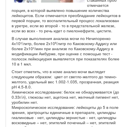
отмечается
порция, в которой выявлено повышение количества
лейкоцитов. Если отмечается преобладание лейкоцитов в
первой порции, то воспалительный процесс локализован
в уретре, если во второй - то в предстательной железе,
если во всех - то речь идет о пиелонефрите, цистите.
В случае выполнения анализа мочи по Нечипоренко
4х10³/литр, более 2х10ª/литр по Каковскому-Аддису или
более 2х10³/мин при анализе по Каковскому-Аддису в
модификации Амбурже, при оценке с помощью тест -
полосок лейкоциурия выявляется при показателях более
10 в 1 мкл.
Стоит отметить, что в номе анализ мочи выглядит
следующим образом: цвет от светло-желтого до темно-
желтого, удельный вес 1.002-1.035, прозрачная, реакция
рН 4.5-8.0.
Химическое исследование: белок не обнаруживается (до
0.33г/л), глюкозы нет, ацетона нет, желчный пигмент нет,
уробилин нет.
Микроскопическое исследование: лейкоциты до 5 в поле
зрения, эритроциты единичные в препарате, цилиндры
гиалиновые - нет, цилиндры зернистые - нет, цилиндры
восковидные – нет, эпителий почечный – нет, эпителий