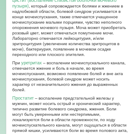
пузыря)
, который сопровождается болями и жжением в
надлобковой области, болевой синдром усиливается в
конце мочеиспускания, также отмечается учащенное
мочеиспускание малыми порциями, чувство неполного
опорожнения мочевого пузыря. Моча может приобретать
розовый цвет, может отмечаться помутнение мочи.
Лабораторно отмечается лейкоцитурия, и/или
эритроцитурия (увеличение количества эритроцитов в
моче), бактериурия, появление в мочевом осадке
переходного или плоского эпителия.
уретритах
При
– воспалении мочеиспускального канала,
отмечается жжение и боль в начале, во время
мочеиспускания, возможно появление болей и вне акта
мочеиспускания, болевой синдром может носить
характер от незначительного жжения до выраженных
болей.
Простатит
– воспаление предстательной железы у
мужчин, может носить острый и хронический характер,
типично развитие болевого синдрома, жжения. Боли
могут быть умеренными или нестерпимыми,
локализуются боли в области промежности, по ходу
мочеиспускательного канала, могут ощущаться в области
прямой кишки, усиливаются боли во время полового акта,