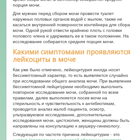
порция мочи.
Для мужчин перед сбором мочи провести туалет
наружных половых органов водой с мылом, также не
касаться внутренней поверхности контейнера для сбора
мочи. Одной рукой отвести крайнюю плоть с головки
полового члена и удерживать ее в таком положении. На
исследование собирается средняя порция мочи.
Какими симптомами проявляются
лейкоциты в моче
Как уже было отмечено, лейкоцитурия иногда носит
бессимптомный характер, то есть выявляется случайно
при исследовании общего анализа мочи. При выявлении
бессимптомной лейцитуриии необходимо выполнить
повторное исследование мочи, собранной по всем
правилам, далее выполняется посев мочи на
стерильность и чувствительность к антибиотикам,
проводится анализ жалоб пациента, осмотр,
ультразвуковое исследование, дополнительные
исследования мочи, цистскопия, женщины должны быть
направлены на консультацию к акушеру-гинекологу.
Следующая по частоте причина лейкоцитурии - это
цистит (воспаление слизистой оболочки мочевого