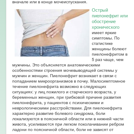
вначале или в конце мочеиспускания.
Острый
пиелонефрит или
обострение
хронического
имеет яркие
симптомы. По
статистике
женщины болеют
пиелонефритом в
5 раз чаще, чем
мужчины. Это объясняется анатомическими
особенностями строения мочевыводящей системы у
мужчин и женщин. Пиелонефрит возникает в связи с
попаданием микроорганизмов в почку. Малосимптомное
течение пиелонефрита возможно в следующих
ситуациях: у лиц пожилого и старческого возраста, у
беременных женщин, при грибковой причине развития
пиелонефрита, у пациентов с психическими и
неврологическими расстройствами. Для пиелонефрита
характерно развитие болевого синдрома, боли
локализуются в поясничной области или в нижней части
живота, усиливаются при легком поколачивании ребром
ладони по поясничной области, боли не зависят от