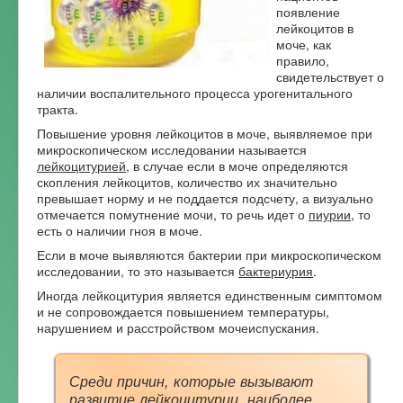
появление
Форум
лейкоцитов в
моче, как
правило,
свидетельствует о
наличии воспалительного процесса урогенитального
тракта.
Повышение уровня лейкоцитов в моче, выявляемое при
микроскопическом исследовании называется
лейкоцитурией
, в случае если в моче определяются
скопления лейкоцитов, количество их значительно
превышает норму и не поддается подсчету, а визуально
отмечается помутнение мочи, то речь идет о
пиурии
, то
есть о наличии гноя в моче.
Если в моче выявляются бактерии при микроскопическом
исследовании, то это называется
бактериурия
.
Иногда лейкоцитурия является единственным симптомом
и не сопровождается повышением температуры,
нарушением и расстройством мочеиспускания.
Среди причин, которые вызывают
развитие лейкоцитурии, наиболее