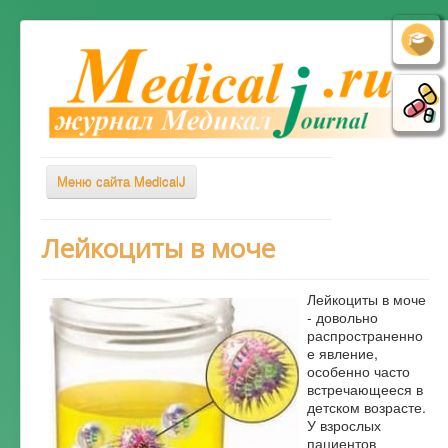
Меню сайта MedicalJ
Весь Медикал
Лейкоциты в моче
Симптомы
Лейкоциты в моче
Заболевания
- довольно
распространенно
Диагностика
е явление,
Лечение
особенно часто
встречающееся в
Советы врача
детском возрасте.
У взрослых
Альтернативная медицина
пациентов