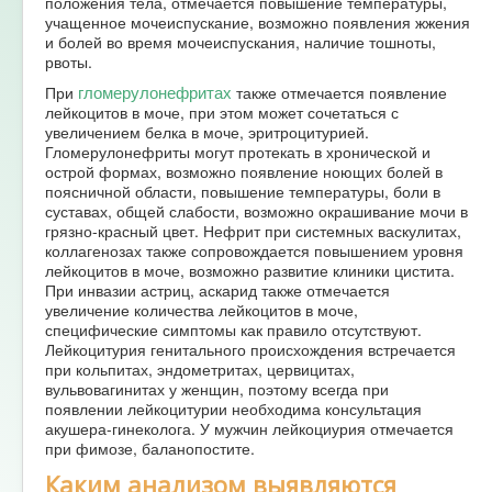
положения тела, отмечается повышение температуры,
учащенное мочеиспускание, возможно появления жжения
и болей во время мочеиспускания, наличие тошноты,
рвоты.
гломерулонефритах
При
также отмечается появление
лейкоцитов в моче, при этом может сочетаться с
увеличением белка в моче, эритроцитурией.
Гломерулонефриты могут протекать в хронической и
острой формах, возможно появление ноющих болей в
поясничной области, повышение температуры, боли в
суставах, общей слабости, возможно окрашивание мочи в
грязно-красный цвет. Нефрит при системных васкулитах,
коллагенозах также сопровождается повышением уровня
лейкоцитов в моче, возможно развитие клиники цистита.
При инвазии астриц, аскарид также отмечается
увеличение количества лейкоцитов в моче,
специфические симптомы как правило отсутствуют.
Лейкоцитурия генитального происхождения встречается
при кольпитах, эндометритах, цервицитах,
вульвовагинитах у женщин, поэтому всегда при
появлении лейкоцитурии необходима консультация
акушера-гинеколога. У мужчин лейкоциурия отмечается
при фимозе, баланопостите.
Каким анализом выявляются