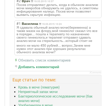
#2
Врач
19.03.2015 10:37
Посев отправляют делать, когда в обычном анализе
мочи микробов обнаружить не удалось, а симптомы
инфицирования налицо. Посев мочи позволяет
выявить скрытую инфекцию.
#1
Василина
19.03.2015 10:24
Я сдавала обычный анализ мочи(беременна) а
также мазок на флору,мой гинеколог сказал что все
в порядке... пошла к терапевту по назначению
своего гинеколога,и терапевт отправил сдавать
анализ мочи на стерильность...
который стоит не
много ни мало 450 рублей... вопрос,Зачем мне
нужен этот анализ при хороших результатах
обычного анализа мочи?
Обновить список комментариев
Добавить комментарий
JComments
Еще статьи по теме:
Кровь в моче (гематурия)
Неприятный запах мочи
Бактериологическое исследование мочи (бак
анализ мочи)
Уробилиноген в моче