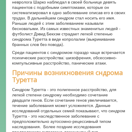
невролога Шарко наблюдал в своей больнице девять
пациентов с подобными симптомами, которые он
систематизировал в одно заболевание описав его в своих
трудах. В дальнейшем синдром стал носить его имя.
Раньше людей с этим заболеванием называли
бесноватыми. Из самых известных знаменитых людей -
футболист Дэвид Бекхэм страдает легкой степенью
синдрома Туретта в виде копролалии (выкрикивание
бранных слов без повода).
Среди пациентов с синдромом гораздо чаще встречается
психические расстройства: шизофрения, обсессивно-
компульсивные расстройство, панические атаки.
Причины возникновения сндрома
Туретта
Синдром Туретта - это полигенное расстройство, для
легкой степени синдрому необходимо сочетание
двадцати генов. Если сочетание генов увеличивается,
течение заболевания может усложняется. Данные
исследований отдельных семей показывают, что синдром
Туретта - это наследственное заболевание с
предположительно аутосомно-рецессивный типом
наследования. Более поздние исследования
предположили аутосомно-доминантный тип