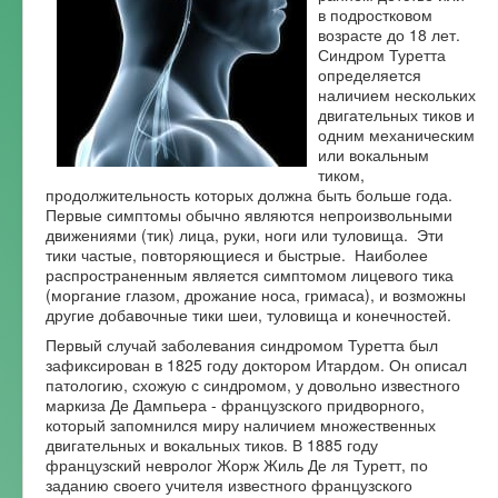
в подростковом
Форум
возрасте до 18 лет.
Синдром Туретта
определяется
наличием нескольких
двигательных тиков и
одним механическим
или вокальным
тиком,
продолжительность которых должна быть больше года.
Первые симптомы обычно являются непроизвольными
движениями (тик) лица, руки, ноги или туловища. Эти
тики частые, повторяющиеся и быстрые. Наиболее
распространенным является симптомом лицевого тика
(моргание глазом, дрожание носа, гримаса), и возможны
другие добавочные тики шеи, туловища и конечностей.
Первый случай заболевания синдромом Туретта был
зафиксирован в 1825 году доктором Итардом. Он описал
патологию, схожую с синдромом, у довольно известного
маркиза Де Дампьера - французского придворного,
который запомнился миру наличием множественных
двигательных и вокальных тиков. В 1885 году
французский невролог Жорж Жиль Де ля Туретт, по
заданию своего учителя известного французского