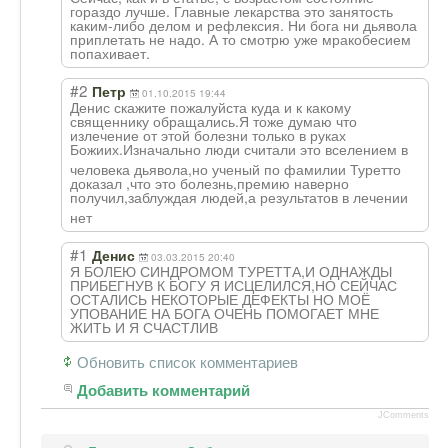
гораздо лучше. Главные лекарства это занятость
каким-либо делом и рефлексия. Ни бога ни дьявола
приплетать не надо. А то смотрю уже мракобесием
попахивает.
#2
Петр
01.10.2015 19:44
Денис скажите пожалуйста куда и к какому
священнику обращались.Я тоже думаю что
излечение от этой болезни только в руках
Божиих.Изначаль
но люди считали это вселением в
человека дьявола,но ученый по фамилии Туретто
доказал ,что это болезнь,премию наверно
получил,заблужд
ая людей,а результатов в лечении
нет
#1
Денис
03.03.2015 20:40
Я БОЛЕЮ СИНДРОМОМ ТУРЕТТА,И ОДНАЖДЫ
ПРИБЕГНУВ К БОГУ Я ИСЦЕЛИЛСЯ,НО СЕЙЧАС
ОСТАЛИСЬ НЕКОТОРЫЕ ДЕФЕКТЫ НО МОЁ
УПОВАНИЕ НА БОГА ОЧЕНЬ ПОМОГАЕТ МНЕ
ЖИТЬ И Я СЧАСТЛИВ
Обновить список комментариев
Добавить комментарий
JComments