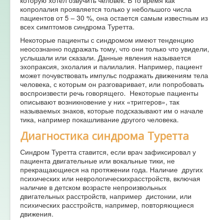
копролалия проявляется только у небольшого числа
пациентов от 5 – 30 %, она остается самым известным из
всех симптомов синдрома Туретта.
Некоторые пациенты с синдромом имеют тенденцию
неосознанно подражать тому, что они только что увидели,
услышали или сказали. Данные явления называется
эхопраксия, эхолалия и палилалия. Например, пациент
может почувствовать импульс подражать движениям тела
человека, с которым он разговаривает, или попробовать
воспроизвести речь говорящего. Некоторые пациенты
описывают возникновение у них «триггеров», так
называемых знаков, которые подсказывают им о начале
тика, например покашливание другого человека.
Диагностика синдрома Туретта
Синдром Туретта ставится, если врач зафиксировал у
пациента двигательные или вокальные тики, не
прекращающиеся на протяжении года. Наличие других
психических или неврологическихрасстройств, включая
наличие в детском возрасте непроизвольных
двигательных расстройств, например дистонии, или
психических расстройств, например, повторяющиеся
движения.