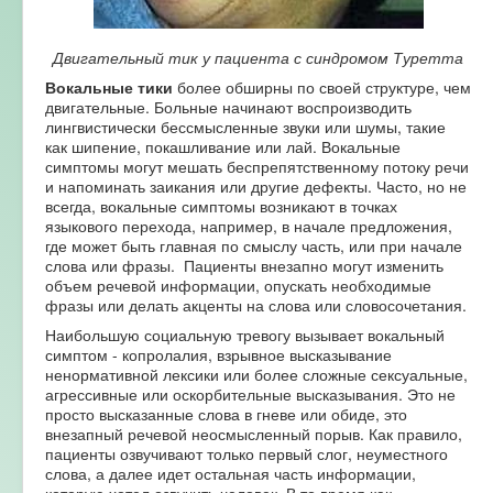
Двигательный тик у пациента с синдромом Туретта
Вокальные тики
более обширны по своей структуре, чем
двигательные. Больные начинают воспроизводить
лингвистически бессмысленные звуки или шумы, такие
как шипение, покашливание или лай. Вокальные
симптомы могут мешать беспрепятственному потоку речи
и напоминать заикания или другие дефекты. Часто, но не
всегда, вокальные симптомы возникают в точках
языкового перехода, например, в начале предложения,
где может быть главная по смыслу часть, или при начале
слова или фразы. Пациенты внезапно могут изменить
объем речевой информации, опускать необходимые
фразы или делать акценты на слова или словосочетания.
Наибольшую социальную тревогу вызывает вокальный
симптом - копролалия, взрывное высказывание
ненормативной лексики или более сложные сексуальные,
агрессивные или оскорбительные высказывания. Это не
просто высказанные слова в гневе или обиде, это
внезапный речевой неосмысленный порыв. Как правило,
пациенты озвучивают только первый слог, неуместного
слова, а далее идет остальная часть информации,
которую хотел озвучить человек. В то время как