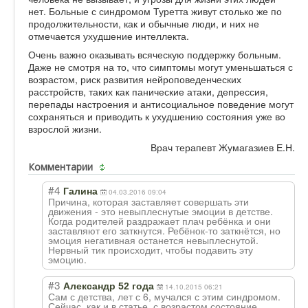
нет. Больные с синдромом Туретта живут столько же по
продолжительности, как и обычные люди, и них не
отмечается ухудшение интеллекта.
Очень важно оказывать всяческую поддержку больным.
Даже не смотря на то, что симптомы могут уменьшаться с
возрастом, риск развития нейроповеденческих
расстройств, таких как панические атаки, депрессия,
перепады настроения и антисоциальное поведение могут
сохраняться и приводить к ухудшению состояния уже во
взрослой жизни.
Врач терапевт Жумагазиев Е.Н.
Комментарии
#4
Галина
04.03.2016 09:04
Причина, которая заставляет совершать эти
движения - это невыплеснутые эмоции в детстве.
Когда родителей раздражает плач ребёнка и они
заставляют его заткнутся. Ребёнок-то заткнётся, но
эмоция негативная останется невыплеснутой.
Нервный тик происходит, чтобы подавить эту
эмоцию.
#3
Александр 52 года
14.10.2015 06:21
Сам с детства, лет с 6, мучался с этим синдромом.
Сейчас, как и в статье, с возрастом состояние