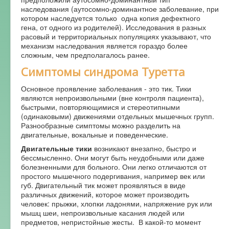
наследования (аутосомно-доминантное заболевание, при
котором наследуется только одна копия дефектного
гена, от одного из родителей). Исследования в разных
расовый и территориальных популяциях указывают, что
механизм наследования является гораздо более
сложным, чем предполагалось ранее.
Симптомы синдрома Туретта
Основное проявление заболевания - это тик. Тики
являются непроизвольными (вне контроля пациента),
быстрыми, повторяющимися и стереотипными
(одинаковыми) движениями отдельных мышечных групп.
Разнообразные симптомы можно разделить на
двигательные, вокальные и поведенческие.
Двигательные тики
возникают внезапно, быстро и
бессмысленно. Они могут быть неудобными или даже
болезненными для больного. Они легко отличаются от
простого мышечного подергивания, например век или
губ. Двигательный тик может проявляться в виде
различных движений, которое может производить
человек: прыжки, хлопки ладонями, напряжение рук или
мышц шеи, непроизвольные касания людей или
предметов, непристойные жесты. В какой-то момент