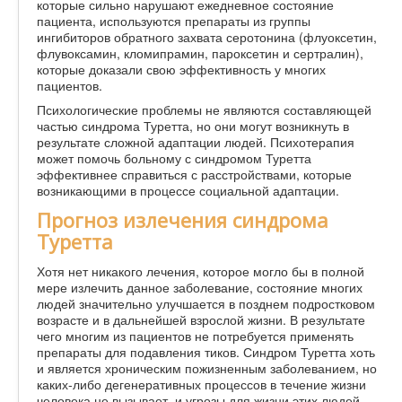
которые сильно нарушают ежедневное состояние
пациента, используются препараты из группы
ингибиторов обратного захвата серотонина (флуоксетин,
флувоксамин, кломипрамин, пароксетин и сертралин),
которые доказали свою эффективность у многих
пациентов.
Психологические проблемы не являются составляющей
частью синдрома Туретта, но они могут возникнуть в
результате сложной адаптации людей. Психотерапия
может помочь больному с синдромом Туретта
эффективнее справиться с расстройствами, которые
возникающими в процессе социальной адаптации.
Прогноз излечения синдрома
Туретта
Хотя нет никакого лечения, которое могло бы в полной
мере излечить данное заболевание, состояние многих
людей значительно улучшается в позднем подростковом
возрасте и в дальнейшей взрослой жизни. В результате
чего многим из пациентов не потребуется применять
препараты для подавления тиков. Синдром Туретта хоть
и является хроническим пожизненным заболеванием, но
каких-либо дегенеративных процессов в течение жизни
человека не вызывает, и угрозы для жизни этих людей