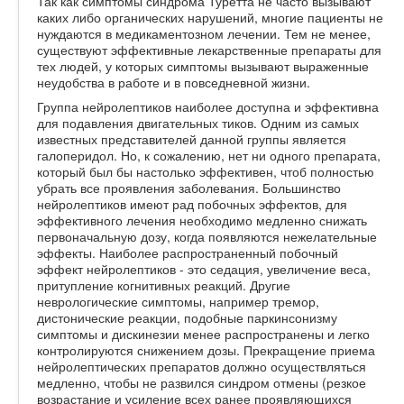
Так как симптомы синдрома Туретта не часто вызывают
каких либо органических нарушений, многие пациенты не
нуждаются в медикаментозном лечении. Тем не менее,
существуют эффективные лекарственные препараты для
тех людей, у которых симптомы вызывают выраженные
неудобства в работе и в повседневной жизни.
Группа нейролептиков наиболее доступна и эффективна
для подавления двигательных тиков. Одним из самых
известных представителей данной группы является
галоперидол. Но, к сожалению, нет ни одного препарата,
который был бы настолько эффективен, чтоб полностью
убрать все проявления заболевания. Большинство
нейролептиков имеют рад побочных эффектов, для
эффективного лечения необходимо медленно снижать
первоначальную дозу, когда появляются нежелательные
эффекты. Наиболее распространенный побочный
эффект нейролептиков - это седация, увеличение веса,
притупление когнитивных реакций. Другие
неврологические симптомы, например тремор,
дистонические реакции, подобные паркинсонизму
симптомы и дискинезии менее распространены и легко
контролируются снижением дозы. Прекращение приема
нейролептических препаратов должно осуществляться
медленно, чтобы не развился синдром отмены (резкое
возрастание и усиление всех ранее проявляющихся