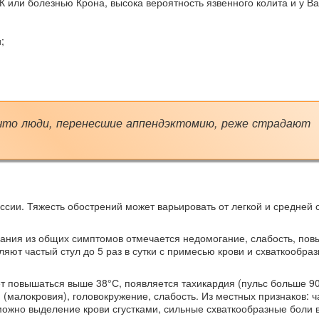
 или болезнью Крона, высока вероятность язвенного колита и у Ва
;
что люди, перенесшие аппендэктомию, реже страдают
сии. Тяжесть обострений может варьировать от легкой и средней 
вания из общих симптомов отмечается недомогание, слабость, по
яют частый стул до 5 раз в сутки с примесью крови и схваткообраз
т повышаться выше 38°С, появляется тахикардия (пульс больше 90
 (малокровия), головокружение, слабость. Из местных признаков: ч
зможно выделение крови сгустками, сильные схваткообразные боли 