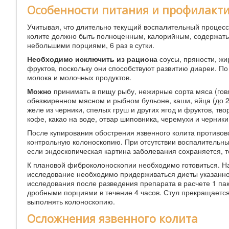
Особенности питания и профилакти
Учитывая, что длительно текущий воспалительный процесс
колите должно быть полноценным, калорийным, содержать
небольшими порциями, 6 раз в сутки.
Необходимо исключить из рациона
соусы, пряности, жи
фруктов, поскольку они способствуют развитию диареи. П
молока и молочных продуктов.
Можно
принимать в пищу рыбу, нежирные сорта мяса (говя
обезжиренном мясном и рыбном бульоне, каши, яйца (до 2 ш
желе из черники, спелых груш и других ягод и фруктов, т
кофе, какао на воде, отвар шиповника, черемухи и черники
После купирования обострения язвенного колита противо
контрольную колоноскопию. При отсутствии воспалительны
если эндоскопическая картина заболевания сохраняется, 
К плановой фиброколоноскопии необходимо готовиться. Н
исследование необходимо придерживаться диеты указанно
исследования после разведения препарата в расчете 1 паке
дробными порциями в течение 4 часов. Стул прекращается
выполнять колоноскопию.
Осложнения язвенного колита