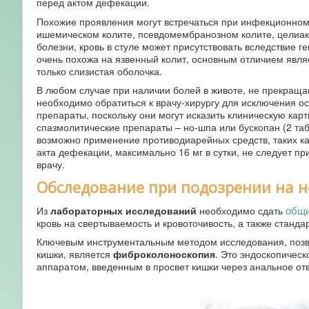
перед актом дефекации.
Похожие проявления могут встречаться при инфекционном
ишемическом колите, псевдомембранозном колите, целиак
болезни, кровь в стуле может присутствовать вследствие 
очень похожа на язвенный колит, основным отличием являе
только слизистая оболочка.
В любом случае при наличии болей в животе, не прекраща
необходимо обратиться к врачу-хирургу для исключения о
препараты, поскольку они могут исказить клиническую кар
спазмолитические препараты – но-шпа или бускопан (2 таб
возможно применение противодиарейных средств, таких как
акта дефекации, максимально 16 мг в сутки, не следует пр
врачу.
Обследование при подозрении на 
общи
Из
лабораторных исследований
необходимо сдать
кровь на свертываемость и кровоточивость, а также станд
Ключевым инструментальным методом исследования, позво
кишки, является
фиброколоноскопия
. Это эндоскопичес
аппаратом, введенным в просвет кишки через анальное от