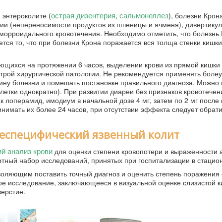
острая дизентерия
сальмонеллез
 энтероколите (
,
), болезни Крона
ии (непереносимости продуктов из пшеницы и ячменя), дивертику
геморроидального кровотечения. Необходимо отметить, что болезнь
тся то, что при болезни Крона поражается вся толща стенки кишки
ющихся на протяжении 6 часов, выделении крови из прямой кишки
строй хирургической патологии. Не рекомендуется применять бол
тину болезни и помешать постановке правильного диагноза. Можно
летки однократно). При развитии диареи без признаков кровотечен
 лоперамид, имодиум в начальной дозе 4 мг, затем по 2 мг после 
инимать их более 24 часов, при отсутствии эффекта следует обрати
неспецифический язвенный колит
й анализ крови
для оценки степени кровопотери и выраженности 
артный набор исследований, принятых при госпитализации в стацио
ляющим поставить точный диагноз и оценить степень поражения 
кое исследование, заключающееся в визуальной оценке слизистой к
верстие.