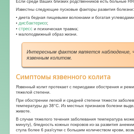
Если среди Ваших близких родственников есть больные НЯК
Известны следующие пусковые факторы развития болезни:
• диета бедная пищевыми волокнами и богатая углеводами
дисбактериоз
•
;
стресс
•
и психическая травма;
• малоподвижный образ жизни.
Интересным фактом является наблюдение, 
язвенным колитом.
Симптомы язвенного колита
Язвенный колит протекает с периодами обострения и ремис
тяжелой степени.
При обострении легкой и средней степени тяжести заболе
температуры до 38°С. Из местных признаков болезни выдел
животе.
В случае тяжелого течения заболевания температура може
минуту), бледность кожных покровов из-за развития анемии
стула более 6 раз/сутки с большим количеством крови, во