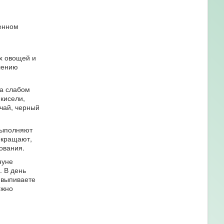
венном
х овощей и
лению
на слабом
 кисели,
 чай, черный
выполняют
екращают,
ования.
нуне
 В день
) выпиваете
ожно