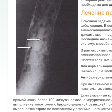
необходима для ди
Лечение пр
Основной задачей 
заболевания. В о
аминосалициллаты
дексаметазон, пре
Последние назнача
систему, способс
В рамках симптом
аминокапроновая к
переливание эрит
Для нормализации 
папаверин) и прот
Антибактериальну
При выраженном и
питательных смесе
Если указанные к
прямой кишки более 100 мл/сутки показано хирургическое
выполнение колэктомии с брюшно-анальной резекцией прям
выполняется строго по показаниям у ограниченного контин