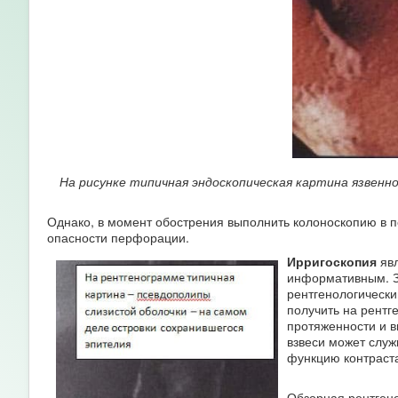
На рисунке типичная эндоскопическая картина язвенн
Однако, в момент обострения выполнить колоноскопию в 
опасности перфорации.
Ирригоскопия
явл
информативным. З
рентгенологически
получить на рентг
протяженности и 
взвеси может служ
функцию контраст
Обзорная рентген