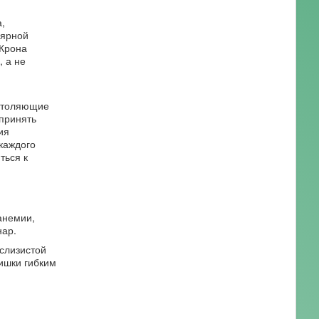
,
лярной
 Крона
, а не
еутоляющие
 принять
ия
каждого
ться к
анемии,
нар.
слизистой
ишки гибким