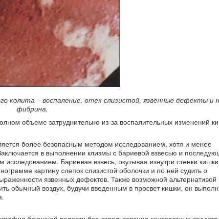
ого колита – воспаление, отек слизистой, язвенные дефекты и 
фибрина.
полном объеме затруднительно из-за воспалительных изменений ки
яется более безопасным методом исследованием, хотя и менее
аключается в выполнении клизмы с бариевой взвесью и последу
м исследованием. Бариевая взвесь, окутывая изнутри стенки кишки
енограмме картину слепок слизистой оболочки и по ней судить о
выраженности язвенных дефектов. Также возможной альтернативой
ить обычный воздух, будучи введенным в просвет кишки, он выполн
а.
ография брюшной полости без использования контрастных средств