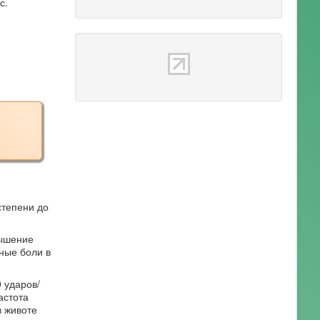
с.
степени до
вышение
ные боли в
 ударов/
астота
в животе