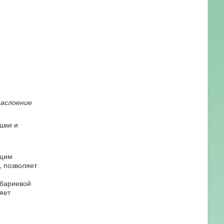
наслоение
шки и
ющим
, позволяет
 бариевой
яет