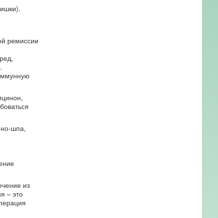
ишки).
ой ремиссии
ред,
.
 иммунную
ицинон,
ебоваться
(но-шпа,
ение
ечение из
я – это
операция