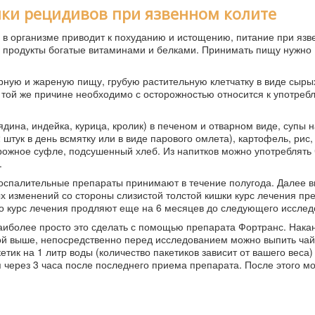
ки рецидивов при язвенном колите
 в организме приводит к похуданию и истощению, питание при яз
 продукты богатые витаминами и белками. Принимать пищу нужно
рную и жареную пищу, грубую растительную клетчатку в виде сыры
о той же причине необходимо с осторожностью относится к употреб
дина, индейка, курица, кролик) в печеном и отварном виде, супы 
тук в день всмятку или в виде парового омлета), картофель, рис,
ворожное суфле, подсушенный хлеб. Из напитков можно употреблять
.
воспалительные препараты принимают в течение полугода. Далее 
х изменений со стороны слизистой толстой кишки курс лечения пр
то курс лечения продляют еще на 6 месяцев до следующего исслед
аиболее просто это сделать с помощью препарата Фортранс. Нака
й выше, непосредственно перед исследованием можно выпить чай.
тик на 1 литр воды (количество пакетиков зависит от вашего веса
 через 3 часа после последнего приема препарата. После этого м