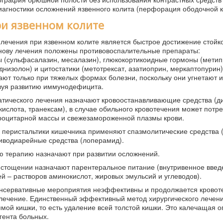
агностики осложнений язвенного колита (перфорация ободочной к
и язвенном колите
лечения при язвенном колите является быстрое достижение стойк
снову лечения положены противовоспалительные препараты:
 (сульфасалазин, месалазин), глюкокортикоидные гормоны (метип
днизолон) и цитостатики (метотрексат, азатиоприн, меркаптопурин)
ют только при тяжелых формах болезни, поскольку они угнетают
твуя развитию иммунодефицита.
атического лечения назначают кровоостанавливающие средства (д
ислота, транексам), в случае обильного кровотечения может потр
роцитарной массы и свежезамороженной плазмы крови.
перистальтики кишечника применяют спазмолитические средства 
иводиарейные средства (лоперамид).
ю терапию назначают при развитии осложнений.
стощении назначают парентеральное питание (внутривенное введ
й – растворов аминокислот, жировых эмульсий и углеводов).
онсервативные мероприятия неэффективны и продолжается кровот
 лечение. Единственный эффективный метод хирургического лечени
ой кишки, то есть удаление всей толстой кишки. Это калечащая 
гента больных.