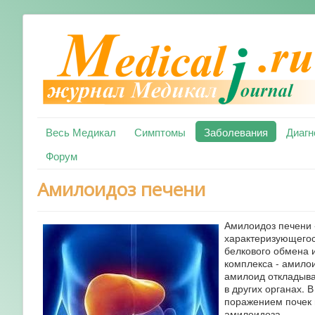
Весь Медикал
Симптомы
Заболевания
Диагн
Форум
Амилоидоз печени
Амилоидоз печени 
характеризующегос
белкового обмена 
комплекса - амило
амилоид откладывае
в других органах.
поражением почек 
амилоидоза.