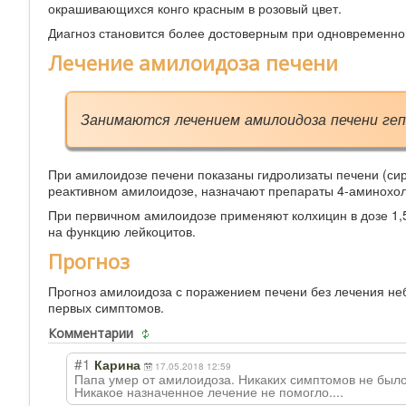
окрашивающихся конго красным в розовый цвет.
Диагноз становится более достоверным при одновременно
Лечение амилоидоза печени
Занимаются лечением амилоидоза печени ге
При амилоидозе печени показаны гидролизаты печени (сире
реактивном амилоидозе, назначают препараты 4-аминохоли
При первичном амилоидозе применяют колхицин в дозе 1,
на функцию лейкоцитов.
Прогноз
Прогноз амилоидоза с поражением печени без лечения неб
первых симптомов.
Комментарии
#1
Карина
17.05.2018 12:59
Папа умер от амилоидоза. Никаких симптомов не было,
Никакое назначенное лечение не помогло....