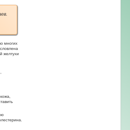
ев.
во многих
условлена
й желтухи
,
кожа,
тавить
ию
олестерина.