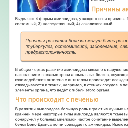
Причины а
Выделяют 4 формы амилоидоза, у каждого свои причины: 1
системный; 3) наследственный; 4) локализованный.
Причины развития болезни могут быть разн
(туберкулез, остеомиелит); заболевания, с
предрасположенность.
В общих чертах развитие амилоидоза связано с нарушени
накоплением в плазме крови аномальных белков, служащи
взаимодействия антигена с антителом происходит осажден
откладываются в тканях, например, в стенках сосудов, в 
элементы органа, что ведёт к гибели этого органа.
Что происходит с печенью
В развитии амилоидоза большую роль играют иммунные н
крайней мере некоторые типы амилоида являются тканевы
обнаружил у больных миеломой частое сочетание выделен
белок Бенс-Джонса почти совпадает с амилоидом. Имеютс