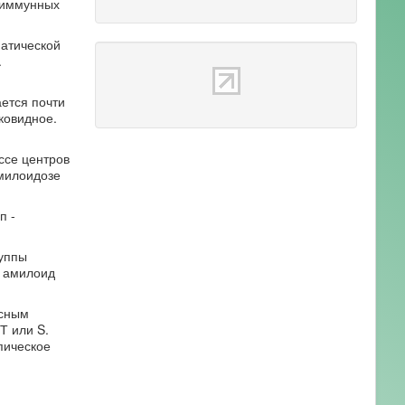
 иммунных
матической
.
ется почти
ковидное.
ссе центров
милоидозе
п -
руппы
, амилоид
асным
Т или S.
пическое