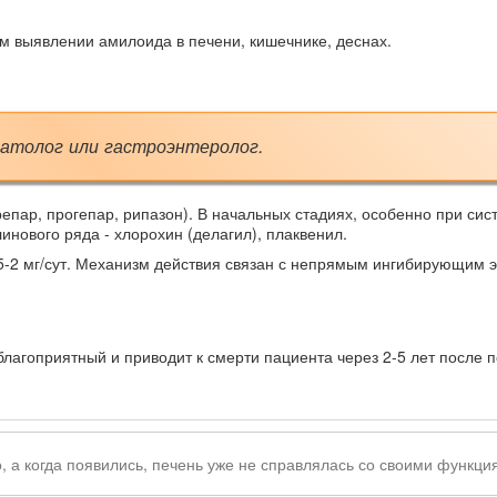
м выявлении амилоида в печени, кишечнике, деснах.
патолог или гастроэнтеролог.
пар, прогепар, рипазон). В начальных стадиях, особенно при сис
нового ряда - хлорохин (делагил), плаквенил.
5-2 мг/сут. Механизм действия связан с непрямым ингибирующим
лагоприятный и приводит к смерти пациента через 2-5 лет после 
 а когда появились, печень уже не справлялась со своими функци