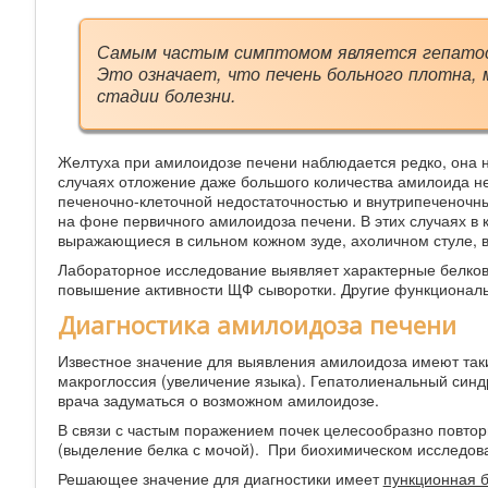
Самым частым симптомом является гепатосп
Это означает, что печень больного плотна, 
стадии болезни.
Желтуха при амилоидозе печени наблюдается редко, она н
случаях отложение даже большого количества амилоида не
печеночно-клеточной недостаточностью и внутрипеченочн
на фоне первичного амилоидоза печени. В этих случаях в
выражающиеся в сильном кожном зуде, ахоличном стуле, в
Лабораторное исследование выявляет характерные белко
повышение активности ЩФ сыворотки. Другие функционал
Диагностика амилоидоза печени
Известное значение для выявления амилоидоза имеют так
макроглоссия (увеличение языка). Гепатолиенальный син
врача задуматься о возможном амилоидозе.
В связи с частым поражением почек целесообразно повтор
(выделение белка с мочой). При биохимическом исследов
Решающее значение для диагностики имеет
пункционная 