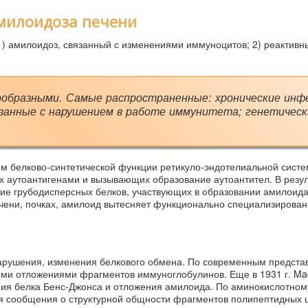
милоидоза печени
) амилоидоз, связанный с изменениями иммуноцитов; 2) реактивн
ообразными. Самые распространенные: хронические инф
вязанные с нарушением в работе иммунитета; генетическ
ем белково-синтетической функции ретикуло-эндотелиальной систе
х аутоантигенами и вызывающих образование аутоантител. В резул
ие грубодисперсных белков, участвующих в образовании амилоида
печени, почках, амилоид вытесняет функционально специализирова
арушения, изменения белкового обмена. По современным предста
ми отложениями фрагментов иммуноглобулинов. Еще в 1931 г. Ma
ия белка Бенс-Джонса и отложения амилоида. По аминокислотном
я сообщения о структурной общности фрагментов полипептидных 