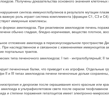
оидозе. Получены доказательства основного значения клеточных
 нарушения синтеза иммуноглобулинов в результате мутации плаз
а важную роль играет система комплемента (фракции С1, СЗ и С4)
аствуют иммунные комплексы.
рех формах амилоидоза. При реактивном амилоидозе печень поража
 печени обычно гладкая, бледно-коричневая, вещество плотное, вос
льное отложение амилоида в перисинусоидальном пространстве Ди
. При наследственном и связанном с изменениями иммуноцитов а
ме портальных трактов.
ских типа печеночного амилоидоза: I тип - интралобулярный; II ти
рует печеночные балки, что приводит к их атрофии. Отдельные г
и II и III типах амилоидоза печени печеночные дольки сохранены
низотропия и дихроизм после окрашивания конго красным или кр
амилоида в ультрафиолетовом свете после окраски тиофлавином 
ида и степени поражения гепатоцитов имеет электронно-микроско