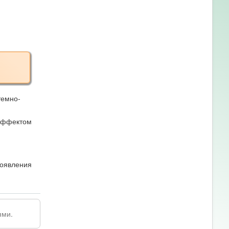
темно-
 эффектом
появления
ями.