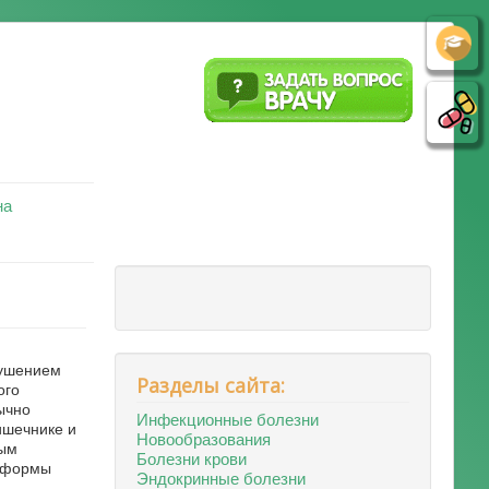
на
рушением
Разделы сайта:
ого
ычно
Инфекционные болезни
ишечнике и
Новообразования
ным
Болезни крови
я формы
Эндокринные болезни