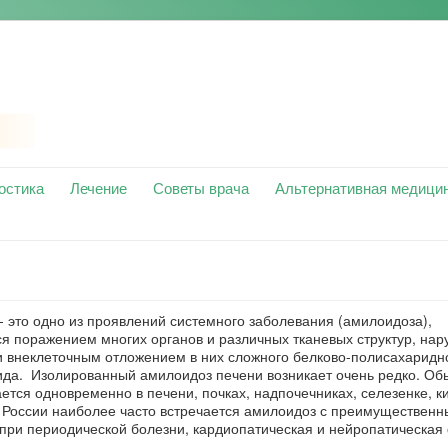
остика
Лечение
Советы врача
Альтернативная медици
- это одно из проявлений системного заболевания (амилоидоза),
я поражением многих органов и различных тканевых структур, на
и внеклеточным отложением в них сложного белково-полисахаридн
ида. Изолированный амилоидоз печени возникает очень редко. Об
тся одновременно в печени, почках, надпочечниках, селезенке, к
 В России наиболее часто встречается амилоидоз с преимуществен
при периодической болезни, кардиопатическая и нейропатическа