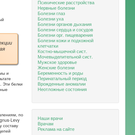
Психические расстройства
Нервные болезни
Болезни глаз
Болезни уха
ый
Болезни органов дыхания
Болезни сердца и сосудов
Болезни орг. пищеварения
Болезни кожи и подкожной
екции
клетчатки
ая
Костно-мышечной сист.
Мочевыделительной сист.
Мужское здоровье
Женские болезни
Беременность и роды
мы и
Перинатальный период
ьтате
Врожденные аномалии
. Эти белки
Неотложные состояния
нные
влениям, по
Наши врачи
gnus-Levy
Врачам
у составу
Реклама на сайте
цепей