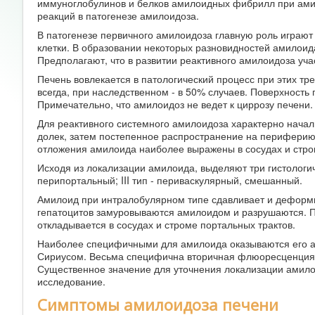
иммуноглобулинов и белков амилоидных фибрилл при амил
реакций в патогенезе амилоидоза.
В патогенезе первичного амилоидоза главную роль играют
клетки. В образовании некоторых разновидностей амилоид
Предполагают, что в развитии реактивного амилоидоза уч
Печень вовлекается в патологический процесс при этих т
всегда, при наследственном - в 50% случаев. Поверхность
Примечательно, что амилоидоз не ведет к циррозу печени.
Для реактивного системного амилоидоза характерно нача
долек, затем постепенное распространение на периферию
отложения амилоида наиболее выражены в сосудах и стро
Исходя из локализации амилоида, выделяют три гистологиче
перипортальный; III тип - периваскулярный, смешанный.
Амилоид при интралобулярном типе сдавливает и деформи
гепатоцитов замуровываются амилоидом и разрушаются. Пр
откладывается в сосудах и строме портальных трактов.
Наиболее специфичными для амилоида оказываются его а
Сириусом. Весьма специфична вторичная флюоресценция 
Существенное значение для уточнения локализации амило
исследование.
Симптомы амилоидоза печени