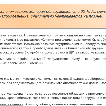
леномегалия, которая обнаруживается в 32-100% случа
малоболезненна, значительно увеличивается на поздней
еинтенсивная. Причины желтухи при амилоидозе не ясны, так как 
 приводит к ее развитию. Желтуха при амилоидозе может быть об
ым холестазом. Возможно развитие внутрипеченочной обструктивно
 клинической картине преобладают явления билиарной обструкции,
ысоком уровне билирубина, холестерина и ЩФ в сыворотке крови.
вые сдвиги, особенно альфа2-глобулинемию, иммунные нарушения
ьные пробы мало изменены.
ие малые клинические симптомы, как сухая, бледная, фарфоровая 
дром без предшествующего печеночного анамнеза также должен зас
ное исследование мочи, которое позволяет обнаружить протеинур
ании крови обнаруживают повышенные показатели билирубина и х
биопсия печени
. Амилоид обнаруживается в виде гомогенных масс,