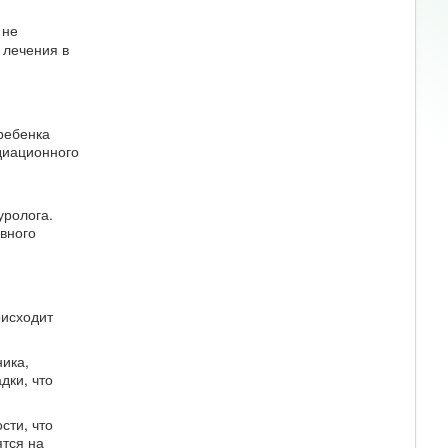
 не
 лечения в
ребенка
диационного
уролога.
вного
оисходит
ика,
дки, что
сти, что
ятся на