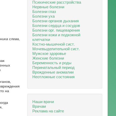
Психические расстройства
Нервные болезни
Болезни глаз
Болезни уха
Болезни органов дыхания
Болезни сердца и сосудов
Болезни орг. пищеварения
Болезни кожи и подкожной
ника слева,
клетчатки
Костно-мышечной сист.
Мочевыделительной сист.
Мужское здоровье
Женские болезни
как
Беременность и роды
менных
Перинатальный период
е
Врожденные аномалии
Неотложные состояния
ганов,
повреждения
то на
Наши врачи
когда
Врачам
я.
Реклама на сайте