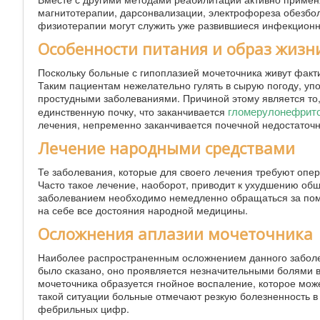
магнитотерапии, дарсонвализации, электрофореза обезбо
физиотерапии могут служить уже развившиеся инфекцион
Особенности питания и образ жизн
Поскольку больные с гипоплазией мочеточника живут факт
Таким пациентам нежелательно гулять в сырую погоду, упо
простудными заболеваниями. Причиной этому является то, 
гломерулонефрит
единственную почку, что заканчивается
лечения, непременно заканчивается почечной недостаточн
Лечение народными средствами
Те заболевания, которые для своего лечения требуют опе
Часто такое лечение, наоборот, приводит к ухудшению общ
заболеванием необходимо немедленно обращаться за пом
на себе все достояния народной медицины.
Осложнения аплазии мочеточника
Наиболее распространенным осложнением данного заболе
было сказано, оно проявляется незначительными болями в
мочеточника образуется гнойное воспаление, которое мож
такой ситуации больные отмечают резкую болезненность 
фебрильных цифр.