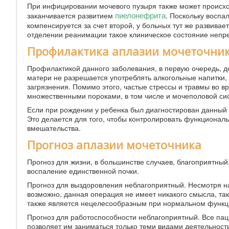
При инфицировании мочевого пузыря также может происход
пиелонефрита
заканчивается развитием
. Поскольку воспа
компенсируется за счет второй, у больных тут же развивае
отделении реанимации такое клиническое состояние непр
Профилактика аплазии мочеточни
Профилактикой данного заболевания, в первую очередь,
матери не разрешается употреблять алкогольные напитки,
загрязнения. Помимо этого, частые стрессы и травмы во в
множественными пороками, в том числе и мочеполовой си
Если при рождении у ребенка был диагностирован данный 
Это делается для того, чтобы контролировать функционал
вмешательства.
Прогноз аплазии мочеточника
Прогноз для жизни, в большинстве случаев, благоприятный.
воспаление единственной почки.
Прогноз для выздоровления неблагоприятный. Несмотря на
возможно, данная операция не имеет никакого смысла, так
также является нецелесообразным при нормальном функци
Прогноз для работоспособности неблагоприятный. Все паци
позволяет им заниматься только теми видами деятельности