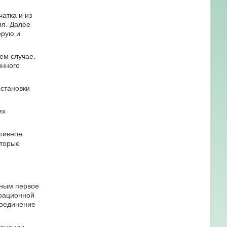
атка и из
ия. Далее
орую и
ем случае.
инного
остановки
ях
тивное
оторые
ьным первое
ерационной
соединение
менении