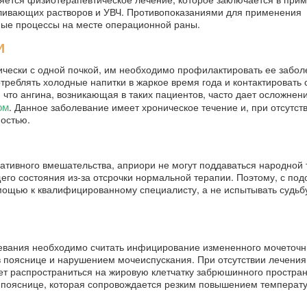
ливающих растворов и УВЧ. Противопоказаниями для применения
ные процессы на месте операционной раны.
и
ически с одной почкой, им необходимо профилактировать ее забол
треблять холодные напитки в жаркое время года и контактировать
что ангина, возникающая в таких пациентов, часто дает осложнен
ом
. Данное заболевание имеет хроническое течение и, при отсутст
остью.
ративного вмешательства, априори не могут поддаваться народной 
его состояния из-за отсрочки нормальной терапии. Поэтому, с по
ощью к квалифицированному специалисту, а не испытывать судьбу
вания необходимо считать инфицирование измененного мочеточни
 пояснице и нарушением мочеиспускания. При отсутствии лечения
ет распространиться на жировую клетчатку забрюшинного простран
в пояснице, которая сопровождается резким повышением температу