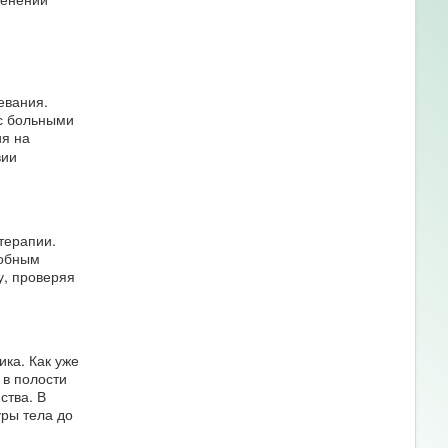
евания.
 с больными
ия на
вии
терапии.
добным
, проверяя
ка. Как уже
 в полости
ства. В
ры тела до