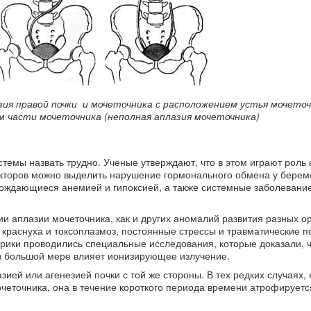
азия правой почки и мочеточника с расположением устья мочеточ
ем части мочеточника (неполная аплазия мочеточника)
емы назвать трудно. Ученые утверждают, что в этом играют роль 
акторов можно выделить нарушение гормонального обмена у бере
ождающиеся анемией и гипоксией, а также системные заболевани
тии аплазии мочеточника, как и других аномалий развития разных ор
краснуха и токсоплазмоз, постоянные стрессы и травматические 
ики проводились специальные исследования, которые доказали, ч
, в большой мере влияет ионизирующее излучение.
ией или агенезией почки с той же стороны. В тех редких случаях, 
четочника, она в течение короткого периода времени атрофируетс