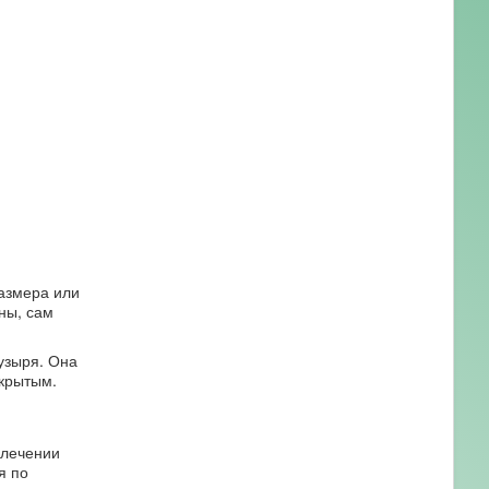
размера или
ны, сам
узыря. Она
акрытым.
 лечении
я по