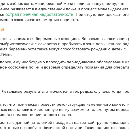
ить заброс контаминированной мочи в единственную почку, что
ление развивается в единственной почке и процесс мочевыделения
острая почечная недостаточность
тся
. При отсутствии адекватного
еменно заканчивается смертью пациента.
ка
 должны заниматься беременные женщины. Во время вынашивания 
 эмбриотоксические лекарства и пребывать в зоне повышенного ра
ремя беременности также могут способствовать рождению детей с
стемы.
порок, ему необходимо проходить периодические обследования у 
ьное состояние почки и вовремя определять показания для операти
 Летальные результаты отмечаются в тех редких случаях, когда пр
 то, что технически провести реконструкцию измененного мочеточн
 как восстановить измененную почку возможно только путем переса
ональном состоянии второго органа.
енты с данной патологией находятся на третьей группе инвалидно
, которые не требуют физической нагрузки. Такие пациенты наход