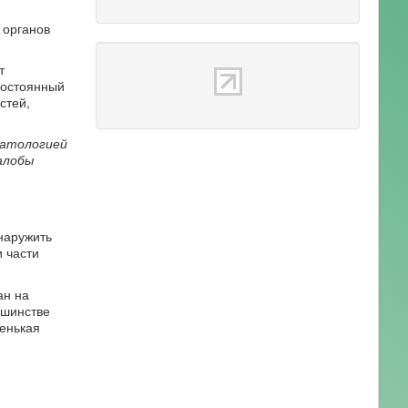
 органов
т
постоянный
стей,
патологией
алобы
наружить
 части
ан на
ьшинстве
ненькая