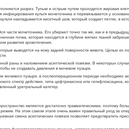
олняется разрез. Тупым и острым путем проходится жировая клетч
я инфицирования культя мочеточника и перевязывается у основан
г культи накладывается кисетный шов, который создает петлю, в кот
 части мочеточника. Его убирают точно так же, как и в предыдущ
ненная почка, которая находится в глубине мягких тканей забрюш
ском развития кровотечения.
торые выводятся на кожу задней поверхности живота. Целью их п
сти.
ой раны и наложением асептической повязки. В некоторых случа
чтобы не создавать давления в мочевом пузыре.
е мочевого пузыря, в послеоперационном периоде необходимо ак
рокого спектр действия, типа цефтриаксона или гатифлоксацина, к
овленный уретральный катетер.
ространство являются достаточно травматическими, поэтому бол
режим. На этом самом этапе очень важен правильный уход за оп
невная смена асептических повязок позволяет предотвратить при
яется физиотерапевтическое лечение, которое заключается в при