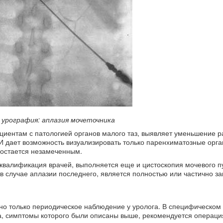
 урография: аплазия мочеточника
ациентам с патологией органов малого таз, выявляет уменьшение 
ЗИ дает возможность визуализировать только паренхиматозные орга
в остается незамеченным.
 квалификация врачей, выполняется еще и цистоскопия мочевого п
 в случае аплазии последнего, является полностью или частично з
о только периодическое наблюдение у уролога. В специфическом
а, симптомы которого были описаны выше, рекомендуется операци