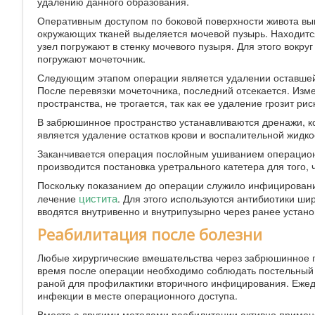
удалению данного образования.
Оперативным доступом по боковой поверхности живота вып
окружающих тканей выделяется мочевой пузырь. Находитс
узел погружают в стенку мочевого пузыря. Для этого вокру
погружают мочеточник.
Следующим этапом операции является удалении оставшейся
После перевязки мочеточника, последний отсекается. Изме
пространства, не трогается, так как ее удаление грозит ри
В забрюшинное пространство устанавливаются дренажи, ко
является удаление остатков крови и воспалительной жидко
Заканчивается операция послойным ушиванием операционн
производится постановка уретрального катетера для того, 
Поскольку показанием до операции служило инфицировани
цистита
лечение
. Для этого используются антибиотики ши
вводятся внутривенно и внутрипузырно через ранее устан
Реабилитация после болезни
Любые хирургические вмешательства через забрюшинное п
время после операции необходимо соблюдать постельный 
раной для профилактики вторичного инфицирования. Ежед
инфекции в месте операционного доступа.
Вместе с другими методами реабилитации активно примен