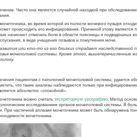
ечение. Часто она является случайной находкой при обследовании
ания.
мочеточника, во время которой из полости мочевого пузыря отходи
ожет происходить его инфицирование. Причиной этому является 
ные начинают отмечать боли в области поясницы и подвздошных ко
спускания, в виде учащения позывов и помутнения мочи.
развития или кто-то из его близких страдает наследственной 
ровья мочеполовой системы. Кроме этого, вышеперечисленные ж
рологу.
ючения пациентам с патологией мочеполовой системы, удается об
тметить, что такие анализы наблюдаются только при инфицировании
является абсолютно «спокойной».
экскреторную урографию
очеточника можно считать
. Метод основ
ологическим исследованием органов мочеполовой системы. В бол
ки. При частичной аплазии мочеточника может быть обнаружена то
проходимости мочеточника.