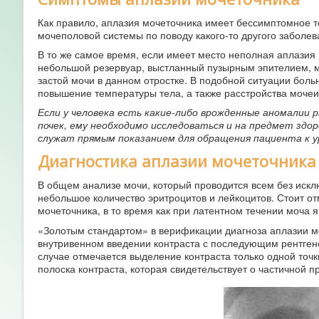
Как правило, аплазия мочеточника имеет бессимптомное т
мочеполовой системы по поводу какого-то другого заболев
В то же самое время, если имеет место неполная аплазия 
небольшой резервуар, выстланный пузырным эпителием, м
застой мочи в данном отростке. В подобной ситуации боль
повышение температуры тела, а также расстройства мочеи
Если у человека есть какие-либо врожденные аномалии 
почек, ему необходимо исследоваться и на предмет здо
служат прямым показанием для обращения пациента к у
Диагностика аплазии мочеточника
В общем анализе мочи, который проводится всем без искл
небольшое количество эритроцитов и лейкоцитов. Стоит о
мочеточника, в то время как при латентном течении моча 
«Золотым стандартом» в верификации диагноза аплазии м
внутривенном введении контраста с последующим рентген
случае отмечается выделение контраста только одной точ
полоска контраста, которая свидетельствует о частичной 