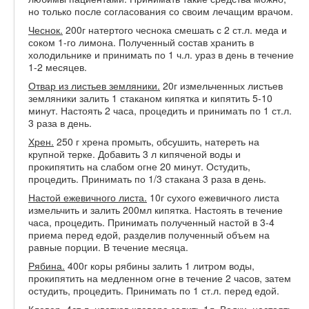
но только после согласования со своим лечащим врачом.
Чеснок.
200г натертого чеснока смешать с 2 ст.л. меда и
соком 1-го лимона. Полученный состав хранить в
холодильнике и принимать по 1 ч.л. ураз в день в течение
1-2 месяцев.
Отвар из листьев земляники.
20г измельченных листьев
земляники залить 1 стаканом кипятка и кипятить 5-10
минут. Настоять 2 часа, процедить и принимать по 1 ст.л.
3 раза в день.
Хрен.
250 г хрена промыть, обсушить, натереть на
крупной терке. Добавить 3 л кипяченой воды и
прокипятить на слабом огне 20 минут. Остудить,
процедить. Принимать по 1/3 стакана 3 раза в день.
Настой ежевичного листа.
10г сухого ежевичного листа
измельчить и залить 200мл кипятка. Настоять в течение
часа, процедить. Принимать полученный настой в 3-4
приема перед едой, разделив полученный объем на
равные порции. В течение месяца.
Рябина.
400г коры рябины залить 1 литром воды,
прокипятить на медленном огне в течение 2 часов, затем
остудить, процедить. Принимать по 1 ст.л. перед едой.