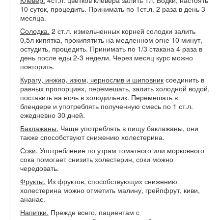
Клевер.
4ст.л. цветков клевера залить 1л. Водки, настоять
10 суток, процедить. Принимать по 1ст.л. 2 раза в день 3
месяца.
Cолодка.
2 ст.л. измельченных корней солодки залить
0,5л кипятка, прокипятить на медленном огне 10 минут,
остудить, процедить. Принимать по 1/3 стакана 4 раза в
день после еды 2-3 недели. Через месяц курс можно
повторить.
Курагу, инжир, изюм, чернослив и шиповник
соединить в
равных пропорциях, перемешать, залить холодной водой,
поставить на ночь в холодильник. Перемешать в
блендере и употреблять полученную смесь по 1 ст.л.
ежедневно 30 дней.
Баклажаны.
Чаще употреблять в пищу баклажаны, они
также способствуют снижению холестерина.
Соки.
Употребление по утрам томатного или морковного
сока помогает снизить холестерин, соки можно
чередовать.
Фрукты.
Из фруктов, способствующих снижению
холестерина можно отметить малину, грейпфрут, киви,
ананас.
Напитки.
Прежде всего, пациентам с