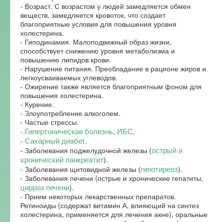
- Возраст. С возрастом у людей замедляется обмен
веществ, замедляется кровоток, что создает
благоприятные условия для повышения уровня
холестерина.
- Гиподинамия. Малоподвижный образ жизни,
способствует снижению уровня метаболизма и
повышению липидов крови.
- Нарушение питания. Преобладание в рационе жиров и
легкоусваиваемых углеводов.
- Ожирение также является благоприятным фоном для
повышения холестерина.
- Курение.
- Злоупотребление алкоголем.
- Частые стрессы.
Гипертоническая болезнь
ИБС
-
,
.
Сахарный диабет
-
.
острый и
- Заболевания поджелудочной железы (
хронический панкреатит
).
гипотиреоз
- Заболевания щитовидной железы (
).
- Заболевания печени (острые и хронические гепатиты,
цирроз печени
).
- Прием некоторых лекарственных препаратов.
Ретиноиды (содержат витамин А, влияющий на синтез
холестерина, применяется для лечения акне), оральные