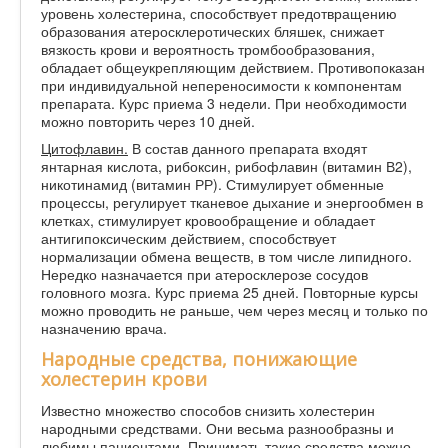
уровень холестерина, способствует предотвращению
образования атеросклеротических бляшек, снижает
вязкость крови и вероятность тромбообразования,
обладает общеукрепляющим действием. Противопоказан
при индивидуальной непереносимости к компонентам
препарата. Курс приема 3 недели. При необходимости
можно повторить через 10 дней.
Цитофлавин.
В состав данного препарата входят
янтарная кислота, рибоксин, рибофлавин (витамин В2),
никотинамид (витамин РР). Стимулирует обменные
процессы, регулирует тканевое дыхание и энергообмен в
клетках, стимулирует кровообращение и обладает
антигипоксическим действием, способствует
нормализации обмена веществ, в том числе липидного.
Нередко назначается при атеросклерозе сосудов
головного мозга. Курс приема 25 дней. Повторные курсы
можно проводить не раньше, чем через месяц и только по
назначению врача.
Народные средства, понижающие
холестерин крови
Известно множество способов снизить холестерин
народными средствами. Они весьма разнообразны и
любимы пациентами. Принимать такие средства можно,