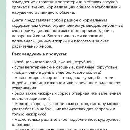
замедление отложения холестерина в стенках сосудов,
органах и тканях, нормализацию общего метаболизма и
нарушенного липидного обмена.
Диета представляет собой рацион с нормальным
содержанием белка, ограничением углеводов, жиров – за
счет преимущественного животного происхождения ,
поваренной соли. Богата пищевыми волокнами,
полиненасыщенными жирными кислотами за счет
растительных жиров.
Рекомендуемые продукты:
- хлеб цельнозерновой, ржаной, отрубной;
- супы вегетарианские овощные, крупяные, фруктовые;
- яйца – одно в день в виде белкового омлета;
- мясо нежирных сортов – говядина, курица без кожи,
индейка, кролик в отварном или запеченном виде после
отваривания;
- рыба также нежирных сортов отварная или запеченная
после отваривания;
- молоко, творог , сыр нежирных сортов, сметану можно
употреблять в небольших количествах для заправки и
только нежирную;
- масло только растительное подсолнечное, кукурузное,
оливковое;
- крупы и макаронные изделия: каши на воде или