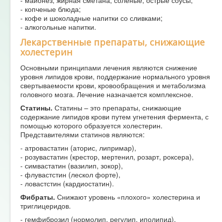
- майонез, жирная сметана, соленые, острые соусы;
- копченые блюда;
- кофе и шоколадные напитки со сливками;
- алкогольные напитки.
Лекарственные препараты, снижающие
холестерин
Основными принципами лечения являются снижение
уровня липидов крови, поддержание нормального уровня
свертываемости крови, кровообращения и метаболизма
головного мозга. Лечение назначается комплексное.
Статины.
Статины – это препараты, снижающие
содержание липидов крови путем угнетения фермента, с
помощью которого образуется холестерин.
Представителями статинов являются:
- атровастатин (аторис, липримар),
- розувастатин (крестор, мертенил, розарт, роксера),
- симвастатин (вазилип, зокор),
- флувастстин (лескол форте),
- ловастстин (кардиостатин).
Фибраты.
Снижают уровень «плохого» холестерина и
триглицеридов.
- гемфиброзил (нормолип, регулип, иполипид),