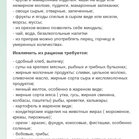
нежирном молоке, пудинги, макаронные запеканки;
- овощи сырые, отварные, запеченные;
- фрукты и ягоды спелые в сыром виде или кисели,
морсы, муссы;
- из орехов можно позволить себе миндаль;
- чай, вода, безалкогольные напитки
- из приправ можно употреблять перец, горчицу в
умеренных количествах.
Исключить из рациона требуется:
- сдобный хлеб, выпечку;
- супы на крепких мясных, рыбных и грибных бульонах;
- жирные молочные продукты: сливки, цельное молоко,
сливочное масло, жирные сорта сыра и кисломолочных
продуктов;
- яичный желток, особенно в жареном виде;
- жирные сорта мяса ( утка, гусь, жирная свинина,
колбасы, паштеты) рыбы, креветки, кальмары;
- картофель в жареном виде;
- кондитерские изделия на животных жирах ( мороженое,
кремы, пирожные);
- орехи : арахис, фундук, кокосовые, фисташки, особенно
соленые;
- бобовые, грибы;