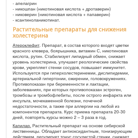
- апелагрин
- никошпан (никотиновая кислота + дротаверин)
- никоверин (никотиновая кислота + папаверин)
- ксантиноланикотинат.
Растительные препараты для снижения
холестерина
Атероклефит
. Препарат, в состав которого входят цветки
красного клевера, боярышника, витамин С, никотиновая
кислота, рутин. Стабилизует липидный обмен, снижает
уровень холестерина, улучшает реологические свойства
крови, укрепляет стенки сосудов, повышает иммунитет.
Используется при гиперхолестеринемии, дислипидемии,
артериальной гипертонии, ожирении, головокружениях.
Противопоказан при беременности и лактации,
заболеваниях, при которых противопоказан эстроген,
тромбозы и тромбофлебиты, после острого инфаркта или
инсульта, мочекаменной болезни, почечной
недостаточности, а также при аллергии на любой из
компонентов препарата. Курс приема препарата 20-30
дней, повторять курсы можно 2 – 3 раза в год.
Капилар.
Растительный препарат на основе сибирской
лиственницы. Обладает антиоксидантным, тонизирующим
действием, регулирует тонус сосудистой стенки, снижает