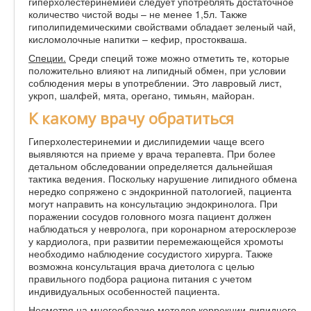
гиперхолестеринемией следует употреблять достаточное
количество чистой воды – не менее 1,5л. Также
гиполипидемическими свойствами обладает зеленый чай,
кисломолочные напитки – кефир, простокваша.
Специи.
Среди специй тоже можно отметить те, которые
положительно влияют на липидный обмен, при условии
соблюдения меры в употреблении. Это лавровый лист,
укроп, шалфей, мята, орегано, тимьян, майоран.
К какому врачу обратиться
Гиперхолестеринемии и дислипидемии чаще всего
выявляются на приеме у врача терапевта. При более
детальном обследовании определяется дальнейшая
тактика ведения. Поскольку нарушение липидного обмена
нередко сопряжено с эндокринной патологией, пациента
могут направить на консультацию эндокринолога. При
поражении сосудов головного мозга пациент должен
наблюдаться у невролога, при коронарном атеросклерозе
у кардиолога, при развитии перемежающейся хромоты
необходимо наблюдение сосудистого хирурга. Также
возможна консультация врача диетолога с целью
правильного подбора рациона питания с учетом
индивидуальных особенностей пациента.
Несмотря на многообразие методов коррекции липидного