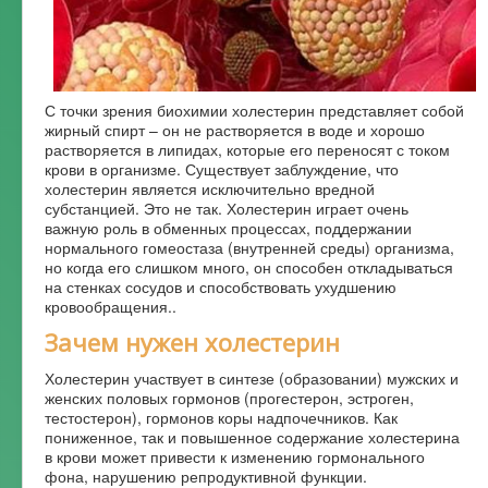
Форум
С точки зрения биохимии холестерин представляет собой
жирный спирт – он не растворяется в воде и хорошо
растворяется в липидах, которые его переносят с током
крови в организме. Существует заблуждение, что
холестерин является исключительно вредной
субстанцией. Это не так. Холестерин играет очень
важную роль в обменных процессах, поддержании
нормального гомеостаза (внутренней среды) организма,
но когда его слишком много, он способен откладываться
на стенках сосудов и способствовать ухудшению
кровообращения..
Зачем нужен холестерин
Холестерин участвует в синтезе (образовании) мужских и
женских половых гормонов (прогестерон, эстроген,
тестостерон), гормонов коры надпочечников. Как
пониженное, так и повышенное содержание холестерина
в крови может привести к изменению гормонального
фона, нарушению репродуктивной функции.