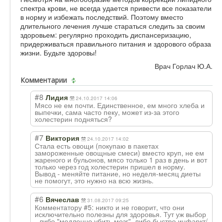
спектра крови, не всегда удается привести все показатели
в норму и избежать последствий. Поэтому вместо
длительного лечения лучше стараться следить за своим
здоровьем: регулярно проходить диспансеризацию,
придерживаться правильного питания и здорового образа
жизни. Будьте здоровы!
Врач Горлач Ю.А.
Комментарии
#8
Лидия
24.10.2017 14:06
Мясо не ем почти. Единственное, ем много хлеба и
выпечки, сама часто пеку, может из-за этого
холестерин подняться?
#7
Виктория
24.10.2017 14:02
Стала есть овощи (покупаю в пакетах
замороженные овощные смеси) вместо круп, не ем
жареного и бульонов, мясо только 1 раз в день и вот
только через год холестерин пришел в норму.
Вывод - меняйте питание, но неделя-месяц диеты
не помогут, это нужно на всю жизнь.
#6
Вячеслав
31.08.2017 09:25
Комментатору #5: никто и не говорит, что они
исключительно полезны для здоровья. Тут уж выбор
- либо "медленно убить мозг", либо быстро инфаркт/