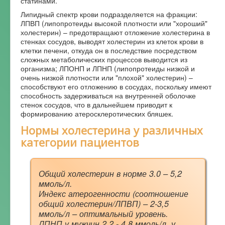
статинами.
Липидный спектр крови подразделяется на фракции:
ЛПВП (липопротеиды высокой плотности или "хороший"
холестерин) – предотвращают отложение холестерина в
стенках сосудов, выводят холестерин из клеток крови в
клетки печени, откуда он в последствие посредством
сложных метаболических процессов выводится из
организма; ЛПОНП и ЛПНП (липопротеиды низкой и
очень низкой плотности или "плохой" холестерин) –
способствуют его отложению в сосудах, поскольку имеют
способность задерживаться на внутренней оболочке
стенок сосудов, что в дальнейшем приводит к
формированию атеросклеротических бляшек.
Нормы холестерина у различных
категории пациентов
Общий холестерин в норме 3.0 – 5,2
ммоль/л.
Индекс атерогенности (соотношение
общий холестерин/ЛПВП) – 2-3,5
ммоль/л – оптимальный уровень.
ЛПНП у мужчин 2,2 - 4,8 ммоль/л, у