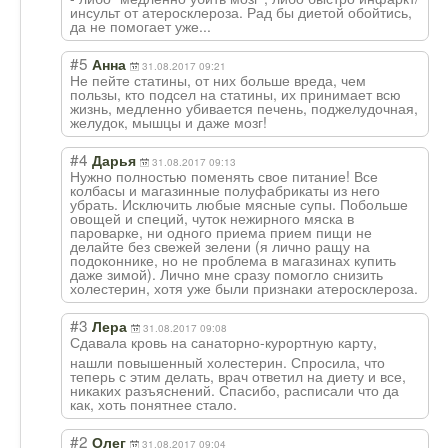
инсульт от атеросклероза. Рад бы диетой обойтись,
да не помогает уже...
#5
Анна
31.08.2017 09:21
Не пейте статины, от них больше вреда, чем
пользы, кто подсел на статины, их принимает всю
жизнь, медленно убивается печень, поджелудочная,
желудок, мышцы и даже мозг!
#4
Дарья
31.08.2017 09:13
Нужно полностью поменять свое питание! Все
колбасы и магазинные полуфабрикаты из него
убрать. Исключить любые мясные супы. Побольше
овощей и специй, чуток нежирного мяска в
пароварке, ни одного приема прием пищи не
делайте без свежей зелени (я лично ращу на
подоконнике, но не проблема в магазинах купить
даже зимой). Лично мне сразу помогло снизить
холестерин, хотя уже были признаки атеросклероза.
#3
Лера
31.08.2017 09:08
Сдавала кровь на санаторно-курор
тную карту,
нашли повышенный холестерин. Спросила, что
теперь с этим делать, врач ответил на диету и все,
никаких разъяснений. Спасибо, расписали что да
как, хоть понятнее стало.
#2
Олег
31.08.2017 09:04