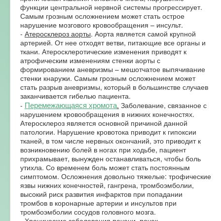
функции центральной нервной системы прогрессирует.
Самым грозным осложнением может стать острое
нарушение мозгового кровообращения – инсульт.
-
Атеросклероз аорты
. Аорта является самой крупной
артерией. От нее отходят ветви, питающие все органы и
ткани. Атеросклеротические изменения приводят к
атрофическим изменениям стенки аорты с
формированием аневризмы – мешотчатое выпячивание
стенки кнаружи. Самым грозным осложнением может
стать разрыв аневризмы, который в большинстве случаев
заканчивается гибелью пациента.
Перемежающаяся хромота
-
.
Заболевание, связанное с
нарушением кровообращения в нижних конечностях.
Атеросклероз является основной причиной данной
патологии. Нарушение кровотока приводит к гипоксии
тканей, в том числе нервных окончаний, это приводит к
возникновению болей в ногах при ходьбе, пациент
прихрамывает, вынужден останавливаться, чтобы боль
утихла. Со временем боль может стать постоянным
симптомом. Осложнения довольно тяжелые: трофические
язвы нижних конечностей, гангрена, тромбоэмболии,
высокий риск развития инфарктов при попадании
тромбов в коронарные артерии и инсультов при
тромбоэмболии сосудов головного мозга.
-
Хронические заболевания печени, почек.