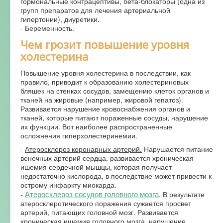
гормональные контрацептивы, бета-блокаторы (одна из
групп препаратов для лечения артериальной
гипертонии), диуретики.
- Беременность.
Чем грозит повышение уровня
холестерина
Повышение уровня холестерина в последствии, как
правило, приводит к образованию холестериновых
бляшек на стенках сосудов, замещению клеток органов и
тканей на жировые (например, жировой гепатоз).
Развивается нарушение кровоснабжения органов и
тканей, которые питают пораженные сосуды, нарушение
их функции. Вот наиболее распространенные
осложнения гиперхолестеринемии.
-
Атеросклероз коронарных артерий.
Нарушается питание
венечных артерий сердца, развивается хроническая
ишемия сердечной мышцы, которая получает
недостаточно кислорода, в последствие может привести к
острому инфаркту миокарда.
Атеросклероз сосудов головного мозга
-
. В результате
атеросклеротического поражения сужается просвет
артерий, питающих головной мозг. Развивается
хроническая ишемия головного мозга, нарушение