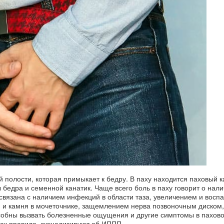
й полости, которая примыкает к бедру. В паху находится паховый к
бедра и семенной канатик. Чаще всего боль в паху говорит о нал
 связана с наличием инфекций в области таза, увеличением и восп
 и камня в мочеточнике, защемлением нерва позвоночным диском,
обны вызвать болезненные ощущения и другие симптомы в пахово
как правило, сигнализируют об ИППП.