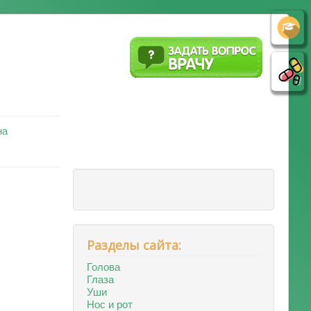
на
Разделы сайта:
Голова
Глаза
Уши
Нос и рот