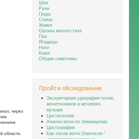
Шея
Руки
Грудь
Спина
Живот
Органы малого таза
Пах
Ягодицы
Ноги
Кожа
Общие симптомы
Пройти обследование
Экскреторная урография почек,
мочеточников и мочевого
музыря
анал, через
Цистоскопия
ичие
Анализ мочи по Зимницкому
алением
Цистография
Бак посев мочи (бакпосев /
й области.
исследование мочи на