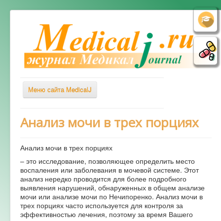
Меню сайта MedicalJ
Весь Медикал
Анализ мочи в трех порциях
Симптомы
Анализ мочи в трех порциях
Заболевания
– это исследование, позволяющее определить место
Диагностика
воспаления или заболевания в мочевой системе. Этот
анализ нередко проводится для более подробного
Лечение
выявления нарушений, обнаруженных в общем анализе
мочи или анализе мочи по Нечипоренко. Анализ мочи в
Советы врача
трех порциях часто используется для контроля за
эффективностью лечения, поэтому за время Вашего
Альтернативная медицина