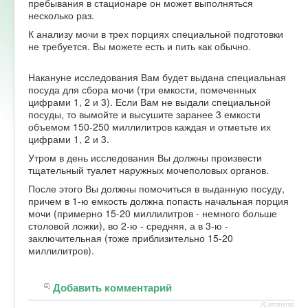
пребывания в стационаре он может выполняться
несколько раз.
Форум
К анализу мочи в трех порциях специальной подготовки
не требуется. Вы можете есть и пить как обычно.
Накануне исследования Вам будет выдана специальная
посуда для сбора мочи (три емкости, помеченных
цифрами 1, 2 и 3). Если Вам не выдали специальной
посуды, то вымойте и высушите заранее 3 емкости
объемом 150-250 миллилитров каждая и отметьте их
цифрами 1, 2 и 3.
Утром в день исследования Вы должны произвести
тщательный туалет наружных мочеполовых органов.
После этого Вы должны помочиться в выданную посуду,
причем в 1-ю емкость должна попасть начальная порция
мочи (примерно 15-20 миллилитров - немного больше
столовой ложки), во 2-ю - средняя, а в 3-ю -
заключительная (тоже приблизительно 15-20
миллилитров).
Добавить комментарий
JComments