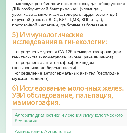
-молекулярно-биологические методы, для обнаружения
ДНК возбудителей бактериальной (хламидии,
уреаплазма, микоплазма, гонорея, гарданелла и др.);
вирусной (гепатит В, С, ВИЧ, ЦМВ, ВПГ и т.д.),
протозойной инфекции, грибковые заболевания.
5) Иммунологические
исследования в гинекологии:
-определение уровня СА-125 в сыворотках крови (при
генитальном эндометриозе, миоме, раке яичников)
-определение антител к фосфолипидам
(невынашивание беременности)
-определение антиспермальных антител (бесплодие
мужское, женское)
6) Исследование молочных желез.
УЗИ обследование, пальпация,
маммография.
Алгоритм диагностики и лечения иммунологического
бесплодия
Амниоскопия. Амниоцентез