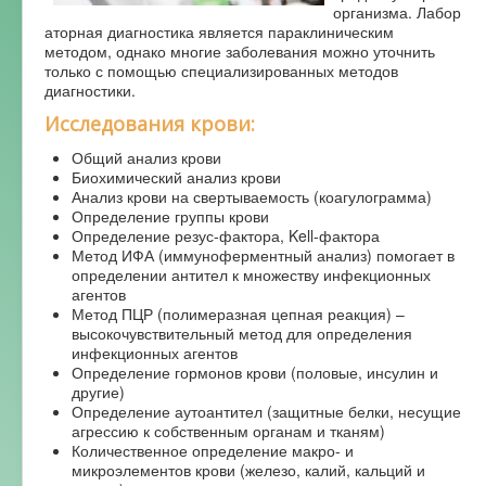
организма. Лабор
Форум
аторная диагностика является параклиническим
методом, однако многие заболевания можно уточнить
только с помощью специализированных методов
диагностики.
Исследования крови:
Общий анализ крови
Биохимический анализ крови
Анализ крови на свертываемость (коагулограмма)
Определение группы крови
Определение резус-фактора, Kell-фактора
Метод ИФА (иммуноферментный анализ) помогает в
определении антител к множеству инфекционных
агентов
Метод ПЦР (полимеразная цепная реакция) –
высокочувствительный метод для определения
инфекционных агентов
Определение гормонов крови (половые, инсулин и
другие)
Определение аутоантител (защитные белки, несущие
агрессию к собственным органам и тканям)
Количественное определение макро- и
микроэлементов крови (железо, калий, кальций и