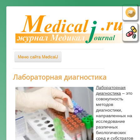
Меню сайта MedicalJ
Весь Медикал
Лабораторная диагностика
Симптомы
Лабораторная
диагностика
– это
Заболевания
совокупность
методов
Диагностика
диагностики,
направленных на
Лечение
исследование
Советы врача
различных
биологических
Альтернативная медицина
сред и субстратов