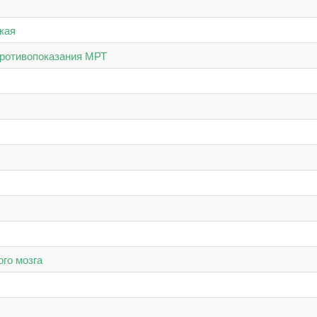
кая
противопоказания МРТ
го мозга