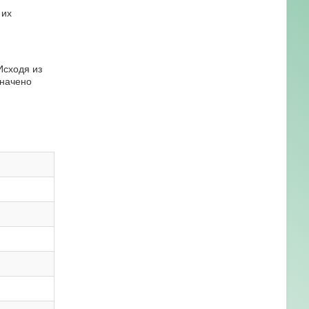
 их
Исходя из
значено