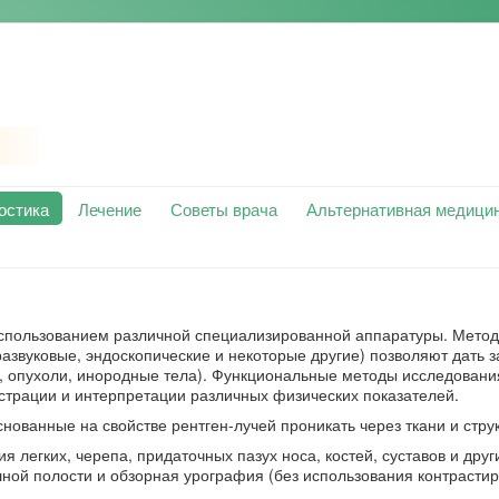
остика
Лечение
Советы врача
Альтернативная медици
спользованием различной специализированной аппаратуры. Метод
азвуковые, эндоскопические и некоторые другие) позволяют дать 
и, опухоли, инородные тела). Функциональные методы исследовани
страции и интерпретации различных физических показателей.
нованные на свойстве рентген-лучей проникать через ткани и стру
я легких, черепа, придаточных пазух носа, костей, суставов и друг
ной полости и обзорная урография (без использования контраст