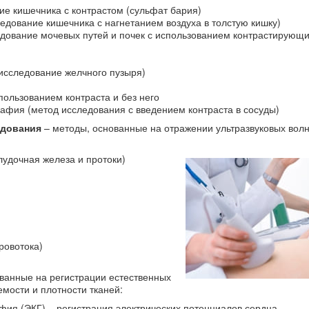
ие кишечника с контрастом (сульфат бария)
ледование кишечника с нагнетанием воздуха в толстую кишку)
едование мочевых путей и почек с использованием контрастирующ
 исследование желчного пузыря)
ользованием контраста и без него
рафия (метод исследования с введением контраста в сосуды)
едования
– методы, основанные на отражении ультразвуковых волн
лудочная железа и протоки)
ровотока)
ванные на регистрации естественных
мости и плотности тканей:
фия (ЭКГ) – регистрация электрических потенциалов сердца