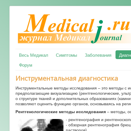
Весь Медикал
Симптомы
Заболевания
Диагн
Форум
Инструментальная диагностика
Инструментальные методы исследования – это методы с и
предполагающие визуализацию (рентгенологические, ультр
о структуре тканей и дополнительных образованиях (камн
позволяют оценить функцию органов, основываясь на реги
Рентгенологические методы исследования
– методы, ос
- рентгенография и рентгеноскопи
- обзорная рентгенография брюш
растворов)