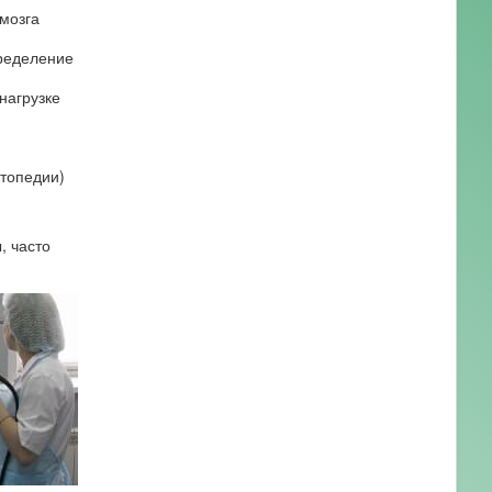
мозга
пределение
нагрузке
ртопедии)
, часто