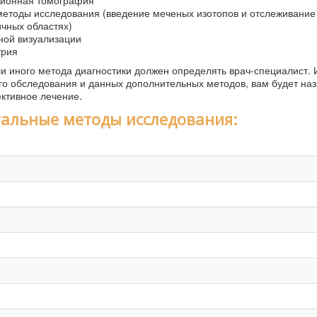
сионная томография
методы исследования (введение меченых изотопов и отслеживание
ичных областях)
ной визуализации
трия
и иного метода диагностики должен определять врач-специалист. 
го обследования и данных дополнительных методов, вам будет на
ктивное лечение.
альные методы исследования: