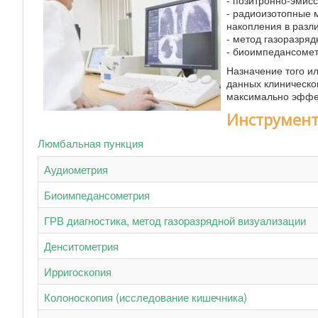
- позитронно-эмис
- радиоизотопные 
накопления в разл
- метод газоразряд
- биоимпедансоме
Назначение того ил
данных клиническо
максимально эффе
Инструмент
Люмбальная пункция
Аудиометрия
Биоимпедансометрия
ГРВ диагностика, метод газоразрядной визуализации
Денситометрия
Ирригоскопия
Колоноскопия (исследование кишечника)