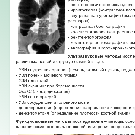
- рентгенологическое исследован
- ирригоскопия (контрастное исс
- внутривенная урография (иссл
растворов)
- контрастная бронхография
- холецистография (контрастное
- рентген-томография
- компьютерная томография с исп
- ангиография и коронароангиог
Ультразвуковые методы иссл
различных тканей и структур (камней и т.д.):
- УЗИ внутренних органов (печень, желчный пузырь, подже
- УЗИ почек и мочевого пузыря
- УЗИ гениталий
- УЗИ-скрининг при беременности
- ЭхоКС (эхокардиоскопия)
- УЗИ вен и артерий
- УЗи сосудов шеи и головного мозга
- допплерометрия (определение направления и скорости к
- денситометрия (определение плотности костной ткани)
Функциональные методы исследования
– методы, осно
электрических потенциалов тканей, измерения сопротивляе
- электрокардиогра