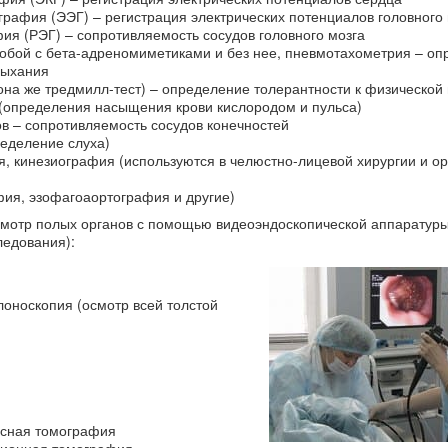
графия (ЭЭГ) – регистрация электрических потенциалов головного 
ия (РЭГ) – сопротивляемость сосудов головного мозга
робой с бета-адреномиметиками и без нее, пневмотахометрия – о
дыхания
она же тредмилл-тест) – определение толерантности к физической 
 (определения насыщения крови кислородом и пульса)
ов – сопротивляемость сосудов конечностей
ределение слуха)
я, кинезиография (используются в челюстно-лицевой хирургии и о
фия, эзофагоаортография и другие)
мотр полых органов с помощью видеоэндоскопической аппаратуры
ледования):
лоноскопия (осмотр всей толстой
нсная томография