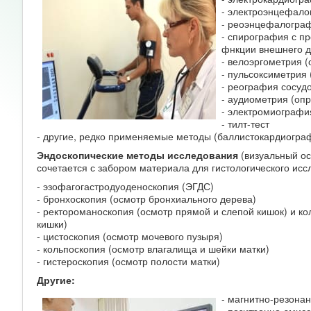
- электроэнцефало
- реоэнцефалограф
- спирография с п
фнкции внешнего 
- велоэргометрия (
- пульсоксиметрия
- реография сосуд
- аудиометрия (оп
- электромиографи
- тилт-тест
- другие, редко применяемые методы (баллистокардиогра
Эндоскопические методы исследования
(визуальный ос
сочетается с забором материала для гистологического исс
- эзофагогастродуоденоскопия (ЭГДС)
- бронхоскопия (осмотр бронхиального дерева)
- ректороманоскопия (осмотр прямой и слепой кишок) и ко
кишки)
- цистоскопия (осмотр мочевого пузыря)
- кольпоскопия (осмотр влагалища и шейки матки)
- гистероскопия (осмотр полости матки)
Другие:
- магнитно-резона