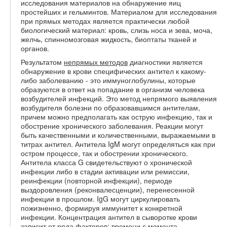
исследования материалов на обнаружение яиц
простейших и гельминтов. Материалом для исследования
при прямых методах является практически любой
биологический материал: кровь, слизь носа и зева, моча,
желчь, спинномозговая жидкость, биоптаты тканей и
органов.
Результатом
непрямых методов
диагностики является
обнаружение в крови специфических антител к какому-
либо заболеванию - это иммуноглобулины, которые
образуются в ответ на попадание в организм человека
возбудителей инфекций. Это метод непрямого выявления
возбудителя болезни по образовавшимся антителам,
причем можно предполагать как острую инфекцию, так и
обострение хронического заболевания. Реакции могут
быть качественными и количественными, выражаемыми в
титрах антител. Антитела IgM могут определяться как при
остром процессе, так и обострении хронического.
Антитела класса G свидетельствуют о хронической
инфекции либо в стадии активации или ремиссии,
реинфекции (повторной инфекции), периоде
выздоровления (реконвалесценции), перенесенной
инфекции в прошлом. IgG могут циркулировать
пожизненно, формируя иммунитет к конкретной
инфекции. Концентрация антител в сыворотке крови
зависит от ряда факторов: времени с момента