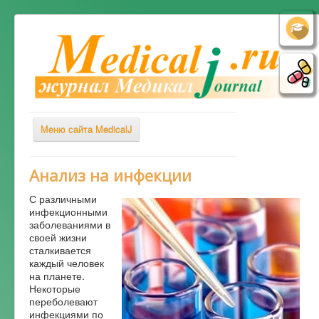
Меню сайта MedicalJ
Весь Медикал
Анализ на инфекции
Симптомы
С различными
инфекционными
Заболевания
заболеваниями в
своей жизни
Диагностика
сталкивается
каждый человек
Лечение
на планете.
Советы врача
Некоторые
переболевают
Альтернативная медицина
инфекциями по