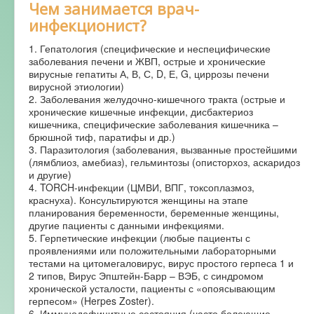
Чем занимается врач-
инфекционист?
1. Гепатология (специфические и неспецифические
заболевания печени и ЖВП, острые и хронические
вирусные гепатиты А, В, С, D, Е, G, циррозы печени
вирусной этиологии)
2. Заболевания желудочно-кишечного тракта (острые и
хронические кишечные инфекции, дисбактериоз
кишечника, специфические заболевания кишечника –
брюшной тиф, паратифы и др.)
3. Паразитология (заболевания, вызванные простейшими
(лямблиоз, амебиаз), гельминтозы (описторхоз, аскаридоз
и другие)
4. TORCH-инфекции (ЦМВИ, ВПГ, токсоплазмоз,
краснуха). Консультируются женщины на этапе
планирования беременности, беременные женщины,
другие пациенты с данными инфекциями.
5. Герпетические инфекции (любые пациенты с
проявлениями или положительными лабораторными
тестами на цитомегаловирус, вирус простого герпеса 1 и
2 типов, Вирус Эпштейн-Барр – ВЭБ, с синдромом
хронической усталости, пациенты с «опоясывающим
герпесом» (Herpes Zoster).
6. Иммунодефицитные состояния (часто болеющие