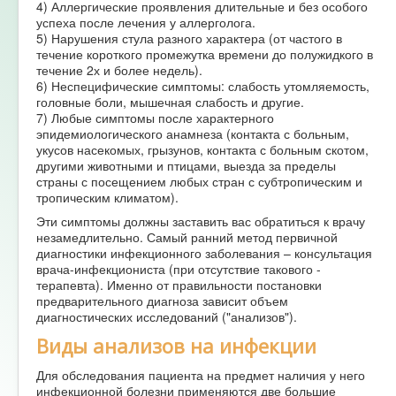
4) Аллергические проявления длительные и без особого
успеха после лечения у аллерголога.
5) Нарушения стула разного характера (от частого в
течение короткого промежутка времени до полужидкого в
течение 2х и более недель).
6) Неспецифические симптомы: слабость утомляемость,
головные боли, мышечная слабость и другие.
7) Любые симптомы после характерного
эпидемиологического анамнеза (контакта с больным,
укусов насекомых, грызунов, контакта с больным скотом,
другими животными и птицами, выезда за пределы
страны с посещением любых стран с субтропическим и
тропическим климатом).
Эти симптомы должны заставить вас обратиться к врачу
незамедлительно. Самый ранний метод первичной
диагностики инфекционного заболевания – консультация
врача-инфекциониста (при отсутствие такового -
терапевта). Именно от правильности постановки
предварительного диагноза зависит объем
диагностических исследований ("анализов").
Виды анализов на инфекции
Для обследования пациента на предмет наличия у него
инфекционной болезни применяются две большие