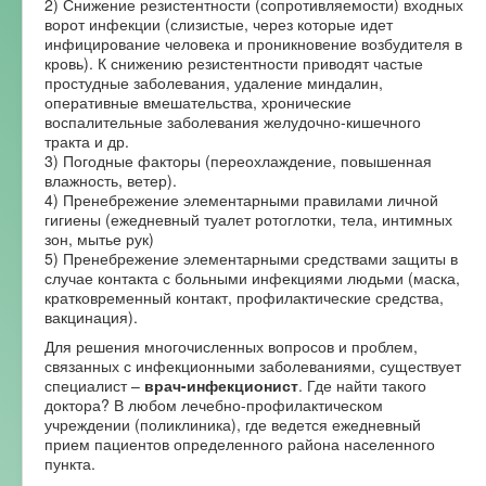
2) Снижение резистентности (сопротивляемости) входных
ворот инфекции (слизистые, через которые идет
инфицирование человека и проникновение возбудителя в
кровь). К снижению резистентности приводят частые
простудные заболевания, удаление миндалин,
оперативные вмешательства, хронические
воспалительные заболевания желудочно-кишечного
тракта и др.
3) Погодные факторы (переохлаждение, повышенная
влажность, ветер).
4) Пренебрежение элементарными правилами личной
гигиены (ежедневный туалет ротоглотки, тела, интимных
зон, мытье рук)
5) Пренебрежение элементарными средствами защиты в
случае контакта с больными инфекциями людьми (маска,
кратковременный контакт, профилактические средства,
вакцинация).
Для решения многочисленных вопросов и проблем,
связанных с инфекционными заболеваниями, существует
специалист –
врач-инфекционист
. Где найти такого
доктора? В любом лечебно-профилактическом
учреждении (поликлиника), где ведется ежедневный
прием пациентов определенного района населенного
пункта.