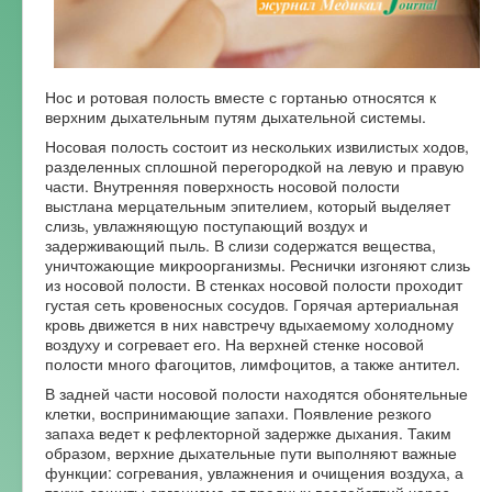
Форум
Нос и ротовая полость вместе с гортанью относятся к
верхним дыхательным путям дыхательной системы.
Носовая полость состоит из нескольких извилистых ходов,
разделенных сплошной перегородкой на левую и правую
части. Внутренняя поверхность носовой полости
выстлана мерцательным эпителием, который выделяет
слизь, увлажняющую поступающий воздух и
задерживающий пыль. В слизи содержатся вещества,
уничтожающие микроорганизмы. Реснички изгоняют слизь
из носовой полости. В стенках носовой полости проходит
густая сеть кровеносных сосудов. Горячая артериальная
кровь движется в них навстречу вдыхаемому холодному
воздуху и согревает его. На верхней стенке носовой
полости много фагоцитов, лимфоцитов, а также антител.
В задней части носовой полости находятся обонятельные
клетки, воспринимающие запахи. Появление резкого
запаха ведет к рефлекторной задержке дыхания. Таким
образом, верхние дыхательные пути выполняют важные
функции: согревания, увлажнения и очищения воздуха, а