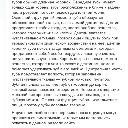
зубов обычно длиннее коронок. Передние зубы имеют
только один корень, зубы расположенные ближе к задней
части ротовой полости, имеют два или три корня.
Основной структурный элемент зуба образуется
обызвествленной тканью, называемой дентином. Дентин
представляет собой твердое, костеподобное вещество,
которое содержит живые клетки. Дентин является
чувствительной тканью, позволяющей ощутить боль при
термальном или химическом воздействии на нее. Дентин
коронки зуба покрыт защитным слоем эмали, которая
представляет собой особо твердую, лишенную клеток,
нечувствительную ткань. Корень покрыт слоем цемента —
вещества, которое в чем-то схоже с дентином; цемент
помогает удерживать зуб в его ячейке. Центральная часть
зуба представляет полость, которая заполнена
чувствительной тканью — зубной мякотью, пульпой.
Зубная пульпа заполняет зуб от коронки до корня,
который заканчивается отверстием. Через это отверстие
мельчайшие кровеносные сосуды и нервы входят в
зубную мякоть. Основная функция зубов - измельчение
пищи, поэтому зубы довольно твердые.
Нарушения любых вышеперечисленных структур могут
проявляться симптомами, которые мы постарались
охватить в данном разделе сайта.