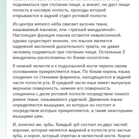
подниматься при глотании пищи, а значит, не даст пищи
попасть в носовую полость, проходы которой
открываются в задний отдел ротовой полости.
Из центра мягкого нёба свисает кусочек ткани,
называемый язычком, или «третьей миндалиной».
Настоящая функция язычка остается невыясненной,
однако существует мнение, что язычок является
надежной заслонкой дыхательного тракта, не давая
человеку подавиться при глотании пищи. Остальные 2
миндалины расположены по бокам носоглотки.
К нижней челюсти и к подъязычной кости черепа своим
основанием прикрепляется язык. По бокам корень языка
соединен со стенками фаринкса, находящегося в задней
части полости рта. В средней части язык имеет выпуклую
верхнюю поверхность, нижняя его поверхность
соединена с дном ротовой полости посредством тонкого
ремня ткани, называемого уздечкой. Движения языка
определяются мышцами, из которых он состоит и
посредством которых прикрепляется, а также некоторыми
мышцами шеи.
И, конечно же, зубы. Каждый зуб состоит из двух частей:
коронки, которая является видимой в полости рта частью
зуба, и корня, который спрятан в челюстной кости. Корни