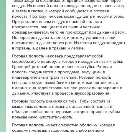
также защиты организма от вредных воздействий через
воздух. Из носовой полости воздух попадает в носоглотку,
а затем в глотку, с которой сообщается и ротовая
полость. Поэтому человек может дышать и носом и ртом.
При дыхании носом воздух в носовой полости
прогревается, очищается от пыли и частично
обеззараживается, чего не происходит при дыхании ртом.
Но через рот дышать легче, и потому уставшие люди
инстинктивно дышат через рот. Из глотки воздух попадает
в гортань, а далее в трахею и легкие.
Ротовая полость человека представляет собой
своеобразную пещеру, в которой находятся язык и зубы.
Границей ротовой полости являются губы. Ротовая
полость соединяется с проходами, ведущими в
пищеварительный тракт и легкие. Ротовая полость
связана с двумя важнейшими системами организма, а
именно: она задействована в процессах пищеварения и
дыхания. Участвует в процессе звукообразования.
Ротовую полость окаймляют губы. Губы состоят из
мышечных волокон, покрытых эластичной тканью и
обильно снабженных нервами, которые придают губам
повышенную чувствительность.
Ротовая полость имеет слизистую оболочку, которая
содержит железы, выделяющие слабо клейкую