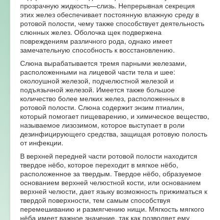
прозрачную жидкость—слизь. Непрерывная секреция
этих желез обеспечивает постоянную влажную среду в
ротовой полости, чему также способствует деятельность
слюнных желез. Оболочка щек подвержена
повреждениям различного рода, однако имеет
замечательную способность к восстановлению.
Слюна вырабатывается тремя парными железами,
расположенными на лицевой части тела и шее:
околоушной железой, подчелюстной железой и
подъязычной железой. Имеется также большое
количество более мелких желез, расположенных в
ротовой полости. Слюна содержит энзим птиалин,
который помогает пищеварению, и химическое вещество,
называемое лизозимом, которое выступает в роли
дезинфицирующего средства, защищая ротовую полость
от инфекции.
В верхней передней части ротовой полости находится
твердое нёбо, которое переходит в мягкое нёбо,
расположенное за твердым. Твердое нёбо, образуемое
основанием верхней челюстной кости, или основанием
верхней челюсти, дает языку возможность прижиматься к
твердой поверхности, тем самым способствуя
перемешиванию и размягчению нищи. Мягкость мягкого
нёба имеет важное значение, так как позволяет ему