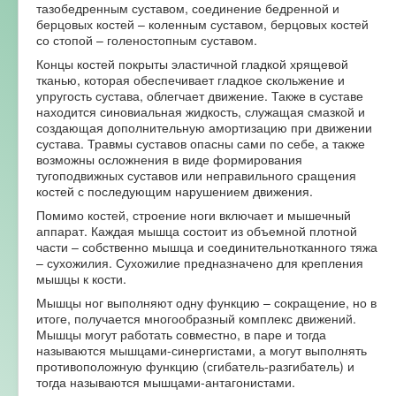
тазобедренным суставом, соединение бедренной и
берцовых костей – коленным суставом, берцовых костей
со стопой – голеностопным суставом.
Концы костей покрыты эластичной гладкой хрящевой
тканью, которая обеспечивает гладкое скольжение и
упругость сустава, облегчает движение. Также в суставе
находится синовиальная жидкость, служащая смазкой и
создающая дополнительную амортизацию при движении
сустава. Травмы суставов опасны сами по себе, а также
возможны осложнения в виде формирования
тугоподвижных суставов или неправильного сращения
костей с последующим нарушением движения.
Помимо костей, строение ноги включает и мышечный
аппарат. Каждая мышца состоит из объемной плотной
части – собственно мышца и соединительнотканного тяжа
– сухожилия. Сухожилие предназначено для крепления
мышцы к кости.
Мышцы ног выполняют одну функцию – сокращение, но в
итоге, получается многообразный комплекс движений.
Мышцы могут работать совместно, в паре и тогда
называются мышцами-синергистами, а могут выполнять
противоположную функцию (сгибатель-разгибатель) и
тогда называются мышцами-антагонистами.