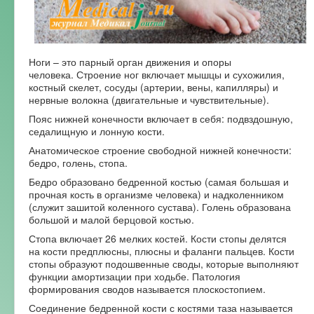
Форум
Ноги – это парный орган движения и опоры
человека. Строение ног включает мышцы и сухожилия,
костный скелет, сосуды (артерии, вены, капилляры) и
нервные волокна (двигательные и чувствительные).
Пояс нижней конечности включает в себя: подвздошную,
седалищную и лонную кости.
Анатомическое строение свободной нижней конечности:
бедро, голень, стопа.
Бедро образовано бедренной костью (самая большая и
прочная кость в организме человека) и надколенником
(служит зашитой коленного сустава). Голень образована
большой и малой берцовой костью.
Стопа включает 26 мелких костей. Кости стопы делятся
на кости предплюсны, плюсны и фаланги пальцев. Кости
стопы образуют подошвенные своды, которые выполняют
функции амортизации при ходьбе. Патология
формирования сводов называется плоскостопием.
Соединение бедренной кости с костями таза называется