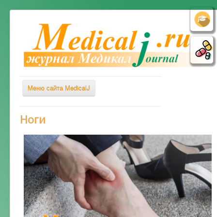
Меню сайта MedicalJ
Весь Медикал
Ноги
Симптомы
Заболевания
Диагностика
Лечение
Советы врача
Альтернативная медицина