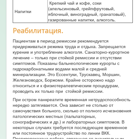
Крепкий чай и кофе, соки
(апельсиновый, грейпфрутовый,
Напитки
яблочный, виноградный, гранатовый),
газированные напитки, алкоголь.
Реабилитация.
Пациентам в период ремиссии рекомендуется
придерживаться режима труда и отдыха. Запрещается
курение и употребление алкоголя. Санаторно-курортное
лечение – только при стойкой ремиссии и отсутствии
симптомов. Показаны бальнеологические курорты с
гидрокарбонатными водами малой и средней
минерализации. Это Ессентуки, Трускавец, Моршин,
Железноводск, Боржоми. Крайне осторожно надо
относиться и к физиотерапевтическим процедурам,
проводить их только при стойкой ремиссии.
При остром панкреатите временная нетрудоспособность
нередко затягивается. Она зависит не столько от
самочувствия больного, сколько от полного исчезновения
патологических местных (пальпаторных,
сонографических и др.) и лабораторных симптомов. В
некоторых случаях требуется последующее временное
или постоянное трудоустройство по линии ВКК.
Противопоказана работа, связанная со значительным