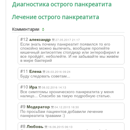
Диагностика острого панкреатита
Лечение острого панкреатита
Комментарии
#12
александр
27.05.2017 21:17
Если знать почему панкреатит появился то его
спокойно можно вылечить, вообщем пропейте
кишечный антисептик стопдиар или энтерофирил и
все пройдёт, неболейте. И не забывайте мы живём
в мире бактерий
#11
Елена
28.03.2016 09:24
Буду следовать советам...
#10
Ира
08.02.2016 14:13
Все симптомы хронического панкреатита у меня
налицо... Спасибо за такую подробную статью.
#9
Модератор
04.12.2015 16:30
По просьбам пациентов добавили лечение
панкреатита травами :)
#8
Любовь
16.06.2015 06:13