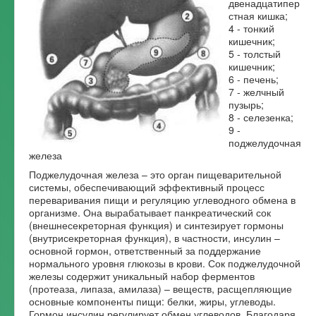
двенадцатипер
стная кишка;
Форум
4 - тонкий
кишечник;
5 - толстый
кишечник;
6 - печень;
7 - желчный
пузырь;
8 - селезенка;
9 -
поджелудочная
железа
Поджелудочная железа – это орган пищеварительной
системы, обеспечивающий эффективный процесс
переваривания пищи и регуляцию углеводного обмена в
организме. Она вырабатывает панкреатический сок
(внешнесекреторная функция) и синтезирует гормоны
(внутрисекреторная функция), в частности, инсулин –
основной гормон, ответственный за поддержание
нормального уровня глюкозы в крови. Сок поджелудочной
железы содержит уникальный набор ферментов
(протеаза, липаза, амилаза) – веществ, расщепляющие
основные компоненты пищи: белки, жиры, углеводы.
Гормон инсулин регулирует обмен углеводов. Благодаря