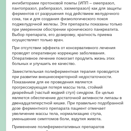
ингибиторами протоновой помпы (ИПП – омепразол,
пантопразол, рабепразол, эзомепразол) как для защиты
ферментов от разрушения под действием желудочного
сока, так и для создания физиологического покоя
поджелудочной железы. Эти препараты показаны только
при умеренном обострении хронического панкреатита.
Выбор препарата, его дозировку, кратность приема
осуществляет только врач.
При отсутствии эффекта от консервативного лечения
проводят оперативную коррекцию заболевания.
Оперативное лечение помогает продлить жизнь этих
больных и улучшить ее качество.
Заместительная полиферментная терапия проводится
при развитии внешнесекреторной недостаточности.
Показанием для ее проведения является
прогрессирующая потеря массы тела, стойкий
диарейный (частый жидкий стул) синдром. Ее целью
является обеспечение достаточной активности липазы в
двенадцатиперстной кишке. При правильно подобранной
дозе ферментного препарата пациент отмечает
увеличение массы тела, нормализацию стула,
уменьшение симптомов боли, вздутия живота.
Применение полиферментативных препаратов