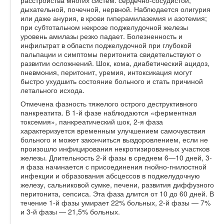
дыхательной, почечной, нервной. Наблюдается олигурия
или даже анурия, в крови гиперамилаземия и азотемия;
при субтотальном некрозе поджелудочной железы
уровень амилазы резко падает. Болезненность и
инфильтрат в области поджелудочной при глубокой
пальпации и симптомы перитонита свидетельствуют о
развитии осложнений. Шок, кома, диабетический ацидоз,
пневмония, перитонит, уремия, интоксикация могут
быстро ухудшить состояние больного и стать причиной
летального исхода.
Отмечена фазность тяжелого острого деструктивного
панкреатита. В 1-й фазе наблюдаются «ферментная
токсемия», панкреатический шок, 2-я фаза
характеризуется временным улучшением самочувствия
больного и может закончиться выздоровлением, если не
произошло инфицирования некротизированных участков
железы. Длительность 2-й фазы в среднем 6—10 дней, 3-
я фаза начинается с присоединения гнойно-гнилостной
инфекции и образования абсцессов в поджелудочную
железу, сальниковой сумке, печени, развития диффузного
перитонита, сепсиса. Эта фаза длится от 10 до 60 дней. В
течение 1-й фазы умирает 22% больных, 2-й фазы — 7%
и 3-й фазы — 21,5% больных.