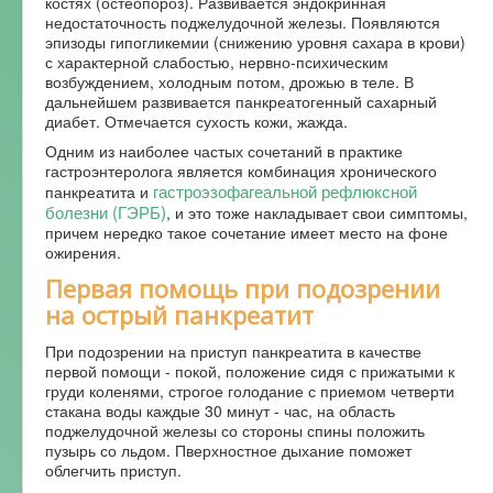
костях (остеопороз). Развивается эндокринная
недостаточность поджелудочной железы. Появляются
эпизоды гипогликемии (снижению уровня сахара в крови)
с характерной слабостью, нервно-психическим
возбуждением, холодным потом, дрожью в теле. В
дальнейшем развивается панкреатогенный сахарный
диабет. Отмечается сухость кожи, жажда.
Одним из наиболее частых сочетаний в практике
гастроэнтеролога является комбинация хронического
гастроэзофагеальной рефлюксной
панкреатита и
болезни (ГЭРБ)
, и это тоже накладывает свои симптомы,
причем нередко такое сочетание имеет место на фоне
ожирения.
Первая помощь при подозрении
на острый панкреатит
При подозрении на приступ панкреатита в качестве
первой помощи - покой, положение сидя с прижатыми к
груди коленями, строгое голодание с приемом четверти
стакана воды каждые 30 минут - час, на область
поджелудочной железы со стороны спины положить
пузырь со льдом. Пверхностное дыхание поможет
облегчить приступ.