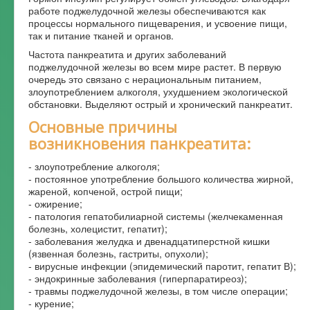
работе поджелудочной железы обеспечиваются как
процессы нормального пищеварения, и усвоение пищи,
так и питание тканей и органов.
Частота панкреатита и других заболеваний
поджелудочной железы во всем мире растет. В первую
очередь это связано с нерациональным питанием,
злоупотреблением алкоголя, ухудшением экологической
обстановки. Выделяют острый и хронический панкреатит.
Основные причины
возникновения панкреатита:
- злоупотребление алкоголя;
- постоянное употребление большого количества жирной,
жареной, копченой, острой пищи;
- ожирение;
- патология гепатобилиарной системы (желчекаменная
болезнь, холецистит, гепатит);
- заболевания желудка и двенадцатиперстной кишки
(язвенная болезнь, гастриты, опухоли);
- вирусные инфекции (эпидемический паротит, гепатит В);
- эндокринные заболевания (гиперпаратиреоз);
- травмы поджелудочной железы, в том числе операции;
- курение;