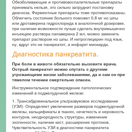
Обезболивающие и противовоспалительные препараты
принимать нельзя, это сильно затруднит постановку
диагноза. Ферментные препараты тоже противопоказаны.
Облегчить состояние больного поможет 0,8 мг но шпы
или дротаверина гидрохлорида в аналогичной дозировке,
при наличии возможности лучше сделать внутримышечно
инъекцию раствора папаверина 2 мл, можно заменить
препарат раствором но шпы. И нитроглицерин под язык,
ну, вдруг это не панкреатит, а инфаркт миокарда.
Диагностика панкреатита.
При боли в животе обязательно вызовите врача.
Острый панкреатит можно спутать с другими
угрожающими жизни заболеваниями, да и сам он при
тяжелом течении смертельно опасен.
Инструментальное подтверждение патологических
изменений в поджелудочной железе:
1. Трансабдоминальное ультразвуковое исследование
(УЗИ). Определяет увеличение размеров поджелудочной
железы, кальцификаты в тканях, нечеткость и неровность
контуров, неоднородность структуры, изменение
эхогенности, наличие кист, расширение протоков.
Чувствительность УЗИ в диагностики панкреатита