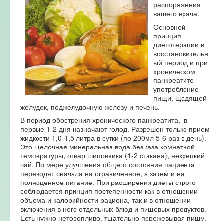
распоряжения
вашего врача.
Основной
принцип
диетотерапии в
восстановительн
ый период и при
хроническом
панкреатите –
употребление
пищи, щадящей
желудок, поджелудочную железу и печень.
В период обострения хронического панкреатита, в
первые 1-2 дня назначают голод. Разрешен только прием
жидкости 1,0-1,5 литра в сутки (по 200мл 5-6 раз в день).
Это щелочная минеральная вода без газа комнатной
температуры, отвар шиповника (1-2 стакана), некрепкий
чай. По мере улучшения общего состояния пациента
переводят сначала на ограниченное, а затем и на
полноценное питание. При расширении диеты строго
соблюдается принцип постепенности как в отношении
объема и калорийности рациона, так и в отношении
включения в него отдельных блюд и пищевых продуктов.
Есть нужно неторопливо, тщательно пережевывая пищу,