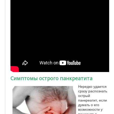
Симптомы острого панкреатита
Нередко удается
сразу распознать
острый
панкреатит, если
думать о его
возможности у
пациента с