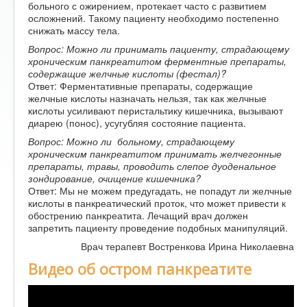
больного с ожирением, протекает часто с развитием
осложнений. Такому пациенту необходимо постепенно
снижать массу тела.
Вопрос: Можно ли принимать пациенту, страдающему
хроническим панкреатитом ферментные препараты,
содержащие желчные кислоты (фестал)?
Ответ: Ферментативные препараты, содержащие
желчные кислоты назначать нельзя, так как желчные
кислоты усиливают перистальтику кишечника, вызывают
диарею (понос), усугубляя состояние пациента.
Вопрос: Можно ли больному, страдающему
хроническим панкреатитом принимать желчегонные
препараты, травы, проводить слепое дуоденальное
зондирование, очищение кишечника?
Ответ: Мы не можем предугадать, не попадут ли желчные
кислоты в панкреатический проток, что может привести к
обострению панкреатита. Лечащий врач должен
запретить пациенту проведение подобных манипуляций.
Врач терапевт Востренкова Ирина Николаевна
Видео об остром панкреатите