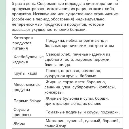
5 раз в день. Современные подходы в диетотерапии не
предусматривают исключения из рациона каких-либо
продуктов. Исключение или существенное ограничение
(особенно в период обострения) индивидуально
непереносимых продуктов и продуктов, которые
вызывают ухудшение течение болезни.
Категория
Продукты, неблагоприятные для
продуктов
больных хроническим панкреатитом
питания
Свежий хлеб, печенье изделия из
Хлебобулочные
сдобного теста, жареные пирожки,
изделия
блины, пицца
Пшено, перловая, ячменная,
Крупы, каши
кукурузная крупы, бобовые
Жирные сорта мяса: баранина,
Мясо, мясные
свинина, утка, субпродукты; колбасы,
продукты
консервы.
Жирные бульоны и супы, борщи,
Первые блюда
приготовленные на их основе
Соусы и
Томатные подливы и соусы, поджарки.
приправы
Маргарин, куриный, гусиный, бараний,
Жиры
свиной жир.