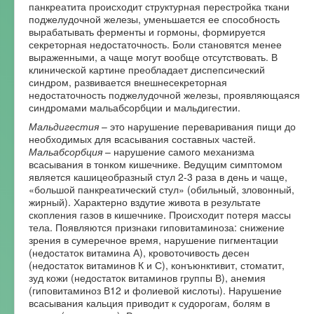
панкреатита происходит структурная перестройка ткани
поджелудочной железы, уменьшается ее способность
вырабатывать ферменты и гормоны, формируется
секреторная недостаточность. Боли становятся менее
выраженными, а чаще могут вообще отсутствовать. В
клинической картине преобладает диспепсический
синдром, развивается внешнесекреторная
недостаточность поджелудочной железы, проявляющаяся
синдромами мальабсорбции и мальдигестии.
Мальдигестия
– это нарушение переваривания пищи до
необходимых для всасывания составных частей.
Мальабсорбция
– нарушение самого механизма
всасывания в тонком кишечнике. Ведущим симптомом
является кашицеобразный стул 2-3 раза в день и чаще,
«большой панкреатический стул» (обильный, зловонный,
жирный). Характерно вздутие живота в результате
скопления газов в кишечнике. Происходит потеря массы
тела. Появляются признаки гиповитаминоза: снижение
зрения в сумеречное время, нарушение пигментации
(недостаток витамина А), кровоточивость десен
(недостаток витаминов К и С), конъюнктивит, стоматит,
зуд кожи (недостаток витаминов группы В), анемия
(гиповитаминоз В12 и фолиевой кислоты). Нарушение
всасывания кальция приводит к судорогам, болям в