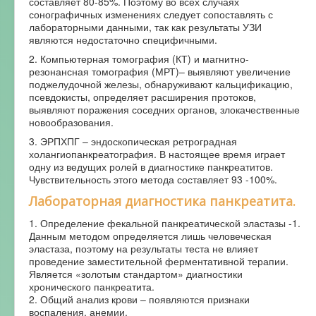
составляет 80-85%. Поэтому во всех случаях
сонографичных изменениях следует сопоставлять с
лабораторными данными, так как результаты УЗИ
являются недостаточно специфичными.
2. Компьютерная томография (КТ) и магнитно-
резонансная томография (МРТ)– выявляют увеличение
поджелудочной железы, обнаруживают кальцификацию,
псевдокисты, определяет расширения протоков,
выявляют поражения соседних органов, злокачественные
новообразования.
3. ЭРПХПГ – эндоскопическая ретроградная
холангиопанкреатография. В настоящее время играет
одну из ведущих ролей в диагностике панкреатитов.
Чувствительность этого метода составляет 93 -100%.
Лабораторная диагностика панкреатита.
1. Определение фекальной панкреатической эластазы -1.
Данным методом определяется лишь человеческая
эластаза, поэтому на результаты теста не влияет
проведение заместительной ферментативной терапии.
Является «золотым стандартом» диагностики
хронического панкреатита.
2. Общий анализ крови – появляются признаки
воспаления, анемии.