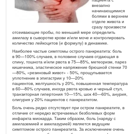
внезапно
начинающимися
болями в верхнем
отделе живота и
сразу произвести
отсеивающие пробы, по меньшей мере определить
амилазу в сыворотке крови и/или моче и контролировать
количество лейкоцитов (и формулу) в динамике.
Наиболее частые симптомы острого панкреатита: боль
в 90—100% случаев, в половине случаев отдающая в
спину, тошнота и/или рвота в 75—85%, метеоризм, парез
кишечника, эластическое напряжение брюшной стенки 70
—80%, «резиновый живот» - 50%, прощупывается
уплотнение в эпигастрии у 10—20%
пациентов, желтушность у 20%, повышенная температура
в 60—80% случаев, иногда рвота кровью и черный стул,
транзиторная гипертония 10—15%, шок 40—60%, анурия,
олигурия у 20% пациентов с панкреатитом.
Боль очень редко отсутствует при остром панкреатите, в
отличие от нередко встречаемых безболевых форм
инфаркта миокарда. Таким образом, боль (наряду с
амилаземией и амилазурией) является ведущим
симптомом острого панкреатита. За исключением очень