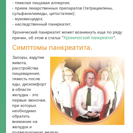
- тяжелая пищевая аллергия;
- прием лекарственных препаратов (тетрациклины,
сульфаниламиды, цитостатики);
- муковисцидоз;
- наследственный панкреатит.
Хронический панкреатит может возникнуть еще по ряду
Хронический панкреатит
причин, об этом в статье "
".
Симптомы панкреатита.
Запоры, вздутие
живота,
расстройства
пищеварения,
тяжесть после
еды, дискомфорт
в области
желудка - это
первые звоночки,
при которых
необходимо
обратить
внимание на
желудок и
поджелудочную железу.