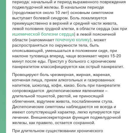
периода: начальный и период выраженного повреждения
поджелудочной железы. В начальном периоде
(продолжается около 10 лет) основным симптомом
выступает болевой синдром. Боль локализуется
преимущественно в верхней и средней части живота,
левой половине грудной клетки, в области сердца (как при
ишемической болезни сердца
) в левой поясничной
почечную колику
области (напоминает
), может
распространяться по окружности тела, быть
опоясывающей, уменьшаться в положении сидя, при
наклоне туловища вперед, чаще возникает через 15-20
минут после еды. Приступ у больного с хроническим
панкреатитом классифицируется как острый панкреатит.
Провоцируют боль чрезмерная, жирная, жареная,
копченая пища, прием алкогольных и газированных
напитков, шоколад, кофе, какао. Боль при панкреатите
сопровождается диспепсическими явлениями –
длительной тошнотой, рвотой, не приносящей
облегчения, вздутием живота, послаблением стула.
Диспепсические симптомы наблюдаются не всегда и
имеют сопутствующий характер, легко купируются при
лечении. Внешнесекреторная функция поджелудочной
железы, как правило, остается сохранной.
При длительном существовании хронического