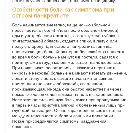
легких случаев заболевания, боль имеет специфику.
Особенности боли как симптома при
остром панкреатите
Боль начинается внезапно, чаще ночью (больной
просыпается от боли) и/или после обильной (жирной)
еды и употребления алкоголя, локализуется глубоко в
эпигастральной области, отдает в спину, в левую или
правую сторону. Для острого панкреатита типична
опоясывающая боль. Характерно беспокойство пациента
во время боли: больные мечутся в постели, садятся с
притянутыми к груди коленями, встают на четвереньки.
При начавшихся осложнениях - развитии перитонита
(жировые некрозы) больные начинают избегать движений,
лежат и стонут. Боль с самого начала интенсивная,
постоянная (не коликообразная!), сверлящая,
пронизывающая. Иногда она быстро нарастает и через
несколько часов человек может впасть в состояние шока.
Несмотря на сильнейшую боль, живот при прощупывании
в первые часы приступа мягкий и болезненный лишь при
глубокой пальпации. Очень характерно несоответствие
между интенсивностью боли и данными пальпации.
Позже присоединяются симптомы раздражения
брюшины.