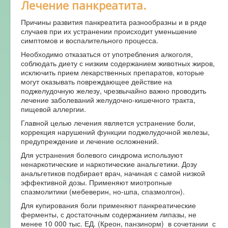
Лечение панкреатита.
Причины развития панкреатита разнообразны и в ряде
случаев при их устранении происходит уменьшение
симптомов и воспалительного процесса.
Необходимо отказаться от употребления алкоголя,
соблюдать диету с низким содержанием животных жиров,
исключить прием лекарственных препаратов, которые
могут оказывать повреждающее действие на
поджелудочную железу, чрезвычайно важно проводить
лечение заболеваний желудочно-кишечного тракта,
пищевой аллергии.
Главной целью лечения является устранение боли,
коррекция нарушений функции поджелудочной железы,
предупреждение и лечение осложнений.
Для устранения болевого синдрома используют
ненаркотические и наркотические анальгетики. Дозу
анальгетиков подбирает врач, начиная с самой низкой
эффективной дозы. Применяют миотропные
спазмолитики (мебеверин, но-шпа, спазмолгон).
Для купирования боли применяют панкреатические
ферменты, с достаточным содержанием липазы, не
менее 10 000 тыс. ЕД. (Креон, панзинорм) в сочетании с