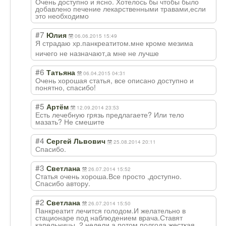
Очень доступно и ясно. Хотелось бы чтобы было
добавлено печение лекарственными травами,если
это необходимо
#7
Юлия
06.06.2015 15:49
Я страдаю хр.панкреатитом
.мне кроме мезима
ничего не назначают,а мне не лучше
#6
Татьяна
06.04.2015 04:31
Очень хорошая статья, все описано доступно и
понятно, спасибо!
#5
Артём
12.09.2014 23:53
Есть лечебную грязь предлагаете? Или тело
мазать? Не смешите
#4
Сергей Львович
25.08.2014 20:11
Спасибо.
#3
Светлана
26.07.2014 15:52
Статья очень хороша.Все просто ,доступно.
Спасибо автору.
#2
Светлана
26.07.2014 15:50
Панкреатит лечится голодом.И желательно в
стационаре под наблюдением врача.Ставят
капельницы. 2 недели,а потом полгода жесткая