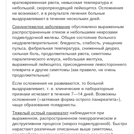
кратковременная рвота, невысокая температура и
небольшой, скоропреходящий лейкоцитоз. Осложнения
не возникают, и в результате лечения больные
выздоравливают в течение нескольких дней.
Среднетяжелое заболевание
обусловлено выраженным
распространенным отеком и небольшими некрозами
поджелудочной железы. Общее состояние больного
неудовлетворительное: бледность, слабость, учащение
пульса, фебрильная температура, сниженный диурез,
сильная боль, продолжительная рвота, симптомы
паралитического илеуса, небольшая желтуха,
выраженный лейкоцитоз, присоединение левостороннего
плеврита и другие симптомы (как правило, не очень
продолжительные)
Если осложнения не развиваются, то больной
выздоравливает, т. е. клинические и лабораторные
признаки исчезают в течение 7—14 дней. Возможны
осложнения («затяжная форма острого панкреатита»),
чаще образование псевдокисты.
Тяжелый острый панкреатит
наблюдается при
выраженном, распространенном геморрагическом и
деструктивном процессе (некроз поджелудочной). Быстро
нарастают различные описанные выше симптомы,
расстройства многих систем: сердечно-сосудистой,