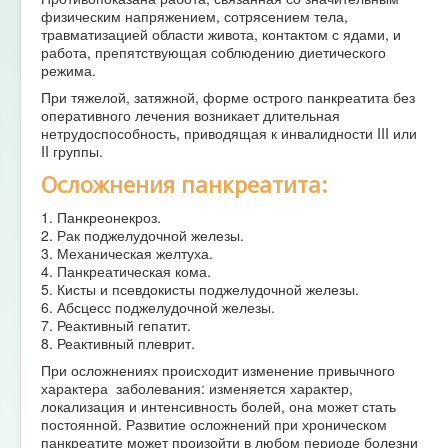
физическим напряжением, сотрясением тела,
травматизацией области живота, контактом с ядами, и
работа, препятствующая соблюдению диетического
режима.
При тяжелой, затяжной, форме острого панкреатита без
оперативного лечения возникает длительная
нетрудоспособность, приводящая к инвалидности III или
II группы.
Осложнения панкреатита:
1. Панкреонекроз.
2. Рак поджелудочной железы.
3. Механическая желтуха.
4. Панкреатическая кома.
5. Кисты и псевдокисты поджелудочной железы.
6. Абсцесс поджелудочной железы.
7. Реактивный гепатит.
8. Реактивный плеврит.
При осложнениях происходит изменение привычного
характера заболевания: изменяется характер,
локализация и интенсивность болей, она может стать
постоянной. Развитие осложнений при хроническом
панкреатите может произойти в любом периоде болезни