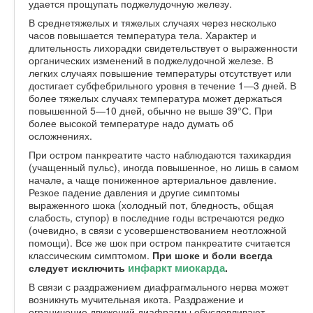
удается прощупать поджелудочную железу.
В среднетяжелых и тяжелых случаях через несколько
часов повышается температура тела. Характер и
длительность лихорадки свидетельствует о выраженности
органических изменений в поджелудочной железе. В
легких случаях повышение температуры отсутствует или
достигает субфебрильного уровня в течение 1—3 дней. В
более тяжелых случаях температура может держаться
повышенной 5—10 дней, обычно не выше 39°С. При
более высокой температуре надо думать об
осложнениях.
При остром панкреатите часто наблюдаются тахикардия
(учащенный пульс), иногда повышенное, но лишь в самом
начале, а чаще пониженное артериальное давление.
Резкое падение давления и другие симптомы
выраженного шока (холодный пот, бледность, общая
слабость, ступор) в последние годы встречаются редко
(очевидно, в связи с усовершенствованием неотложной
помощи). Все же шок при остром панкреатите считается
классическим симптомом.
При шоке и боли всегда
инфаркт миокарда
следует исключить
.
В связи с раздражением диафрагмального нерва может
возникнуть мучительная икота. Раздражение и
ограничение движений диафрагмы обусловливают