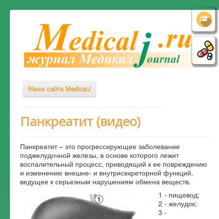
Меню сайта MedicalJ
Весь Медикал
Панкреатит (видео)
Симптомы
Панкреатит – это прогрессирующее заболевание
Заболевания
поджелудочной железы, в основе которого лежит
воспалительный процесс, приводящий к ее повреждению
Диагностика
и изменению внешне- и внутрисекреторной функций,
Лечение
ведущее к серьезным нарушениям обмена веществ.
1 - пищевод;
Советы врача
2 - желудок;
3 -
Альтернативная медицина