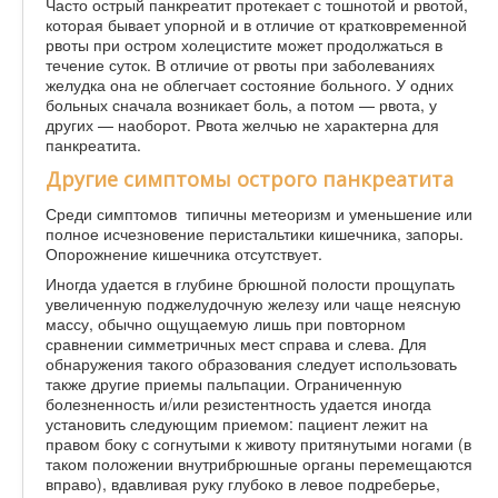
Часто острый панкреатит протекает с тошнотой и рвотой,
которая бывает упорной и в отличие от кратковременной
рвоты при остром холецистите может продолжаться в
течение суток. В отличие от рвоты при заболеваниях
желудка она не облегчает состояние больного. У одних
больных сначала возникает боль, а потом — рвота, у
других — наоборот. Рвота желчью не характерна для
панкреатита.
Другие симптомы острого панкреатита
Среди симптомов типичны метеоризм и уменьшение или
полное исчезновение перистальтики кишечника, запоры.
Опорожнение кишечника отсутствует.
Иногда удается в глубине брюшной полости прощупать
увеличенную поджелудочную железу или чаще неясную
массу, обычно ощущаемую лишь при повторном
сравнении симметричных мест справа и слева. Для
обнаружения такого образования следует использовать
также другие приемы пальпации. Ограниченную
болезненность и/или резистентность удается иногда
установить следующим приемом: пациент лежит на
правом боку с согнутыми к животу притянутыми ногами (в
таком положении внутрибрюшные органы перемещаются
вправо), вдавливая руку глубоко в левое подреберье,