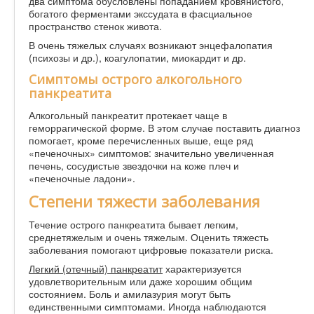
два симптома обусловлены попаданием кровянистого,
богатого ферментами экссудата в фасциальное
пространство стенок живота.
В очень тяжелых случаях возникают энцефалопатия
(психозы и др.), коагулопатии, миокардит и др.
Симптомы острого алкогольного
панкреатита
Алкогольный панкреатит протекает чаще в
геморрагической форме. В этом случае поставить диагноз
помогает, кроме перечисленных выше, еще ряд
«печеночных» симптомов: значительно увеличенная
печень, сосудистые звездочки на коже плеч и
«печеночные ладони».
Степени тяжести заболевания
Течение острого панкреатита бывает легким,
среднетяжелым и очень тяжелым. Оценить тяжесть
заболевания помогают цифровые показатели риска.
Легкий (отечный) панкреатит
характеризуется
удовлетворительным или даже хорошим общим
состоянием. Боль и амилазурия могут быть
единственными симптомами. Иногда наблюдаются