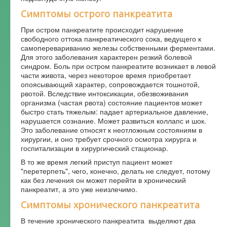
Симптомы острого панкреатита
При остром панкреатите происходит нарушение
свободного оттока панкреатического сока, ведущего к
самоперевариванию железы собственными ферментами.
Для этого заболевания характерен резкий болевой
синдром. Боль при остром панкреатите возникает в левой
части живота, через некоторое время приобретает
опоясывающий характер, сопровождается тошнотой,
рвотой. Вследствие интоксикации, обезвоживания
организма (частая рвота) состояние пациентов может
быстро стать тяжелым: падает артериальное давление,
нарушается сознание. Может развиться коллапс и шок.
Это заболевание относят к неотложным состояниям в
хирургии, и оно требует срочного осмотра хирурга и
госпитализации в хирургический стационар.
В то же время легкий приступ пациент может
"перетерпеть", чего, конечно, делать не следует, потому
как без лечения он может перейти в хронический
панкреатит, а это уже неизлечимо.
Симптомы хронического панкреатита
В течение хронического панкреатита выделяют два