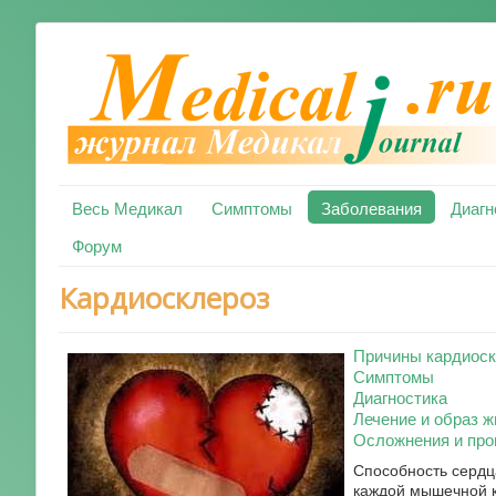
Весь Медикал
Симптомы
Заболевания
Диагн
Форум
Кардиосклероз
Причины кардиоск
Симптомы
Диагностика
Лечение и образ ж
Осложнения и про
Способность сердц
каждой мышечной к