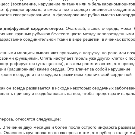
цесс (воспаление, нарушение питания или гибель кардиомиоцитов)
ает функционировать, и вместо них в сердце появляется соедините
вается склерозированием, а формирование рубца вместо миокарда
.
 и диффузный кардиосклероз
. Очаговый, в свою очередь, может 
ких или крупных рубчиков белесого цвета между неповрежденными
зрастание соединительной ткани в виде решетки, в ячейках котор
енными миоциты выполняют привычную нагрузку, но рано или поз
своими функциями. Опять наступает гибель уже других клеток с п
ипертрофируются (утолщаются), а затем растягиваются, что приво
ции (расширению) камер сердца. Это влечет за собой нарушение
крови в сердце и по сосудам с развитием хронической сердечной
ак он всегда развивается в исходе некоторых сердечных заболева
являть причину и воздействовать на нее, чтобы предотвратить да
лероза, относятся следующие:
. В течение двух месяцев и более после острого инфаркта развива
 Опасность крупноочагового склероза в том, что рубец в толще м