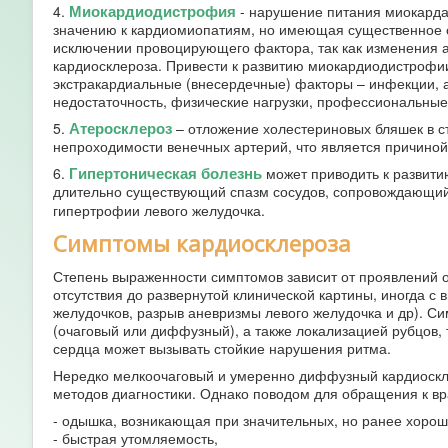
Миокардиодистрофия
4.
- нарушение питания миокарда
значению к кардиомиопатиям, но имеющая существенное 
исключении провоцирующего фактора, так как изменения 
кардиосклероза. Привести к развитию миокардиодистрофии
экстракардиальные (внесердечные) факторы – инфекции, 
недостаточность, физические нагрузки, профессиональные
Атеросклероз
5.
– отложение холестериновых бляшек в ст
непроходимости венечных артерий, что является причино
Гипертоническая болезнь
6.
может приводить к развитию
длительно существующий спазм сосудов, сопровождающий 
гипертрофии левого желудочка.
Симптомы кардиосклероза
Степень выраженности симптомов зависит от проявлений ос
отсутствия до развернутой клинической картины, иногда 
желудочков, разрыв аневризмы левого желудочка и др). 
(очаговый или диффузный), а также локализацией рубцов,
сердца может вызывать стойкие нарушения ритма.
Нередко мелкоочаговый и умеренно диффузный кардиоскл
методов диагностики. Однако поводом для обращения к вр
- одышка, возникающая при значительных, но ранее хорош
- быстрая утомляемость,