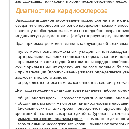
желудочковых тахикардий и хронической сердечной недост
Диагностика кардиосклероза
Заподозрить данное заболевание можно уже на этапе озна
сведения о перенесенных ранее кардиологических и внесе
пациенту необходимо максимально подробно охарактеризо
медицинскую документацию (амбулаторную карту, выписки и
Врач при осмотре может выявить следующие объективные 
- пульс может быть нормальный, учащенный или замедлен
- артериальное давление понижено, нормальное или повы
- при выслушивании грудной клетки тоны сердца ослаблены
сухие хрипы в нижних отделах или по всем полям либо вла
- при пальпации (прощупывании) живота определяется уве
жидкости в полости живота,
- определяются отеки нижних конечностей, кистей, у лежач
Для подтверждения диагноза врач назначает лабораторно
-
общий анализ крови
– позволяет судить о наличии анемии
-
общий анализ мочи
– помогает диагностировать нарушени
-
биохимический анализ крови
– определяет нарушения фун
креатинин), наличие сахарного диабета (уровень глюкозы к
-
иммунологические анализы крови
– помогают в диагности
-
гормональные исследования крови
– выявляют патологию
половых гормонов при климаксе и др.,