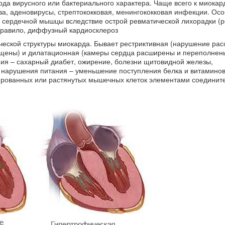
да вирусного или бактериального характера. Чаще всего к миокар
за, аденовирусы, стрептококковая, менингококковая инфекции. Ос
 сердечной мышцы вследствие острой ревматической лихорадки (р
 правило, диффузный кардиосклероз
ческой структуры миокарда. Бывает рестриктивная (нарушение ра
лщены) и дилатационная (камеры сердца расширены и переполнены
ия – сахарный диабет, ожирение, болезни щитовидной железы,
, нарушения питания – уменьшение поступления белка и витаминов
ированных или растянутых мышечных клеток элементами соединит