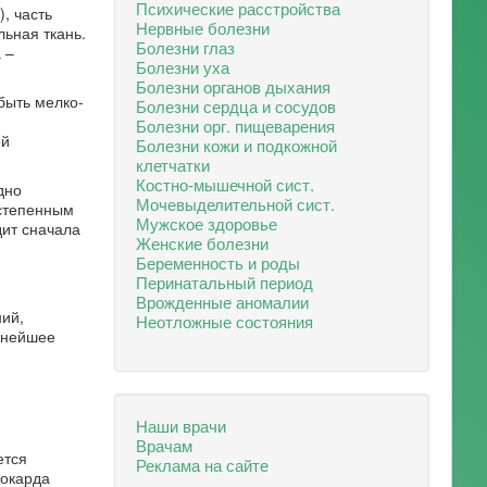
Психические расстройства
, часть
Нервные болезни
льная ткань.
Болезни глаз
 –
Болезни уха
Болезни органов дыхания
быть мелко-
Болезни сердца и сосудов
Болезни орг. пищеварения
ой
Болезни кожи и подкожной
клетчатки
Костно-мышечной сист.
дно
Мочевыделительной сист.
остепенным
Мужское здоровье
дит сначала
Женские болезни
Беременность и роды
Перинатальный период
Врожденные аномалии
ний,
Неотложные состояния
льнейшее
Наши врачи
Врачам
ется
Реклама на сайте
иокарда