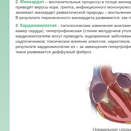
Миокардит
2.
– воспалительные процессы в толще миокар
приводят вирусы кори, гриппа, инфекционного мононуклео
занимает миокардит ревматической природы – воспаление
В результате перенесенного миокардита развивается, как
Кардиомиопатия
3.
- патологические изменения анатоми
камер сердца), гипертрофическая (стенки желудочков уто
кардиомиопатиям могут приводить эндокринные заболеван
надпочечников; токсическое влияние алкоголя, наркотиков
результате кардиомиопатии из – за замещения гипертроф
ткани развивается диффузный фиброз.