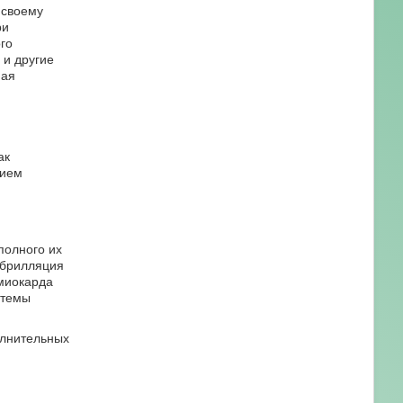
 своему
ри
го
 и другие
ная
ак
тием
полного их
ибрилляция
миокарда
стемы
олнительных