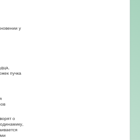
кновении у
дца,
ожек пучка
я
пов
ворят о
модинамику,
аивается
ями