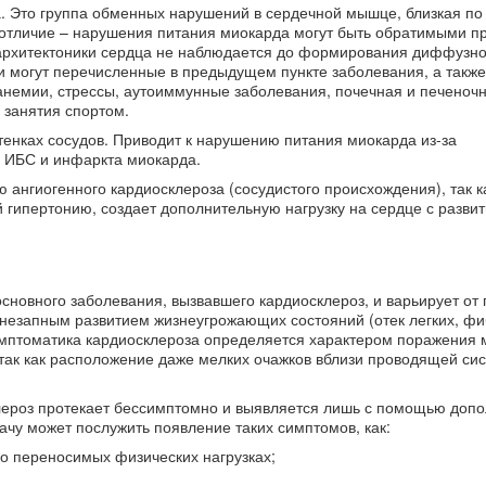
. Это группа обменных нарушений в сердечной мышце, близкая по
отличие – нарушения питания миокарда могут быть обратимыми п
архитектоники сердца не наблюдается до формирования диффузно
 могут перечисленные в предыдущем пункте заболевания, а также
анемии, стрессы, аутоиммунные заболевания, почечная и печеноч
 занятия спортом.
енках сосудов. Приводит к нарушению питания миокарда из-за
й ИБС и инфаркта миокарда.
 ангиогенного кардиосклероза (сосудистого происхождения), так к
гипертонию, создает дополнительную нагрузку на сердце с разви
новного заболевания, вызвавшего кардиосклероз, и варьирует от 
с внезапным развитием жизнеугрожающих состояний (отек легких, ф
Симптоматика кардиосклероза определяется характером поражения 
 так как расположение даже мелких очажков вблизи проводящей си
ероз протекает бессимптомно и выявляется лишь с помощью доп
ачу может послужить появление таких симптомов, как:
о переносимых физических нагрузках;