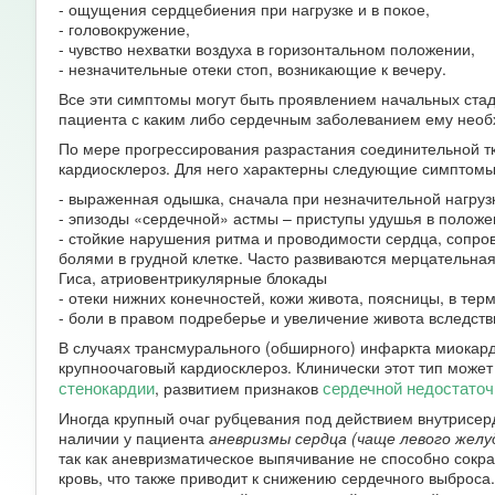
- ощущения сердцебиения при нагрузке и в покое,
- головокружение,
- чувство нехватки воздуха в горизонтальном положении,
- незначительные отеки стоп, возникающие к вечеру.
Все эти симптомы могут быть проявлением начальных стад
пациента с каким либо сердечным заболеванием ему необ
По мере прогрессирования разрастания соединительной 
кардиосклероз. Для него характерны следующие симптомы
- выраженная одышка, сначала при незначительной нагрузке
- эпизоды «сердечной» астмы – приступы удушья в положе
- стойкие нарушения ритма и проводимости сердца, соп
болями в грудной клетке. Часто развиваются мерцательная
Гиса, атриовентрикулярные блокады
- отеки нижних конечностей, кожи живота, поясницы, в тер
- боли в правом подреберье и увеличение живота вследст
В случаях трансмурального (обширного) инфаркта миокард
крупноочаговый кардиосклероз. Клинически этот тип мож
стенокардии
сердечной недостаточ
, развитием признаков
Иногда крупный очаг рубцевания под действием внутрисерд
наличии у пациента
аневризмы сердца (чаще левого желу
так как аневризматическое выпячивание не способно сокра
кровь, что также приводит к снижению сердечного выброса