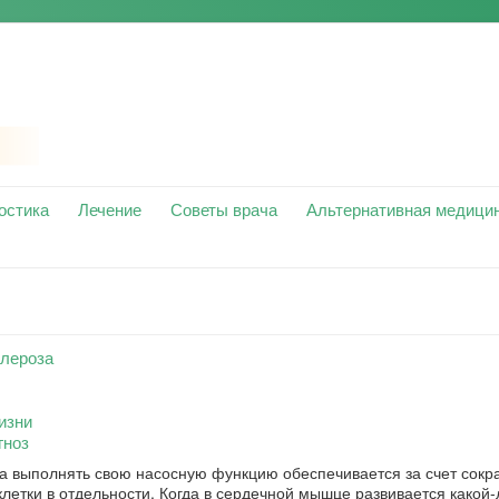
остика
Лечение
Советы врача
Альтернативная медици
лероза
изни
гноз
а выполнять свою насосную функцию обеспечивается за счет сок
летки в отдельности. Когда в сердечной мышце развивается какой-