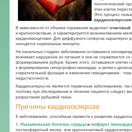
патологический про
этих клеток перест
Этот процесс назы
кардиосклерозом
В зависимости от объема поражения выделяют
очаговый
и крупноочаговым, и характеризуется возникновением мел
кардиомиоцитами. Для диффузного склероза характерно ра
находятся нормальные миоциты.
На начальных стадиях заболевания оставшиеся неповрежд
возникает нарушение их питания и они не справляются со 
формированием рубцов. Кроме этого, оставшиеся клетки г
к формированию гипертрофии миокарда, а затем к дилата
сократительной функции и изменения гемодинамики - тока 
недостаточности.
Кардиосклероз не является первичным заболеванием, так к
поэтому при обследовании и лечении пациента следует вы
разрастание рубцовой ткани.
Причины кардиосклероза
К заболеваниям, способным привести к развитию кардиоск
Ишемическая болезнь сердца
инфаркт миокарда
1.
и
постинфарктный мелко- или крупноочаговый кардиосклероз.