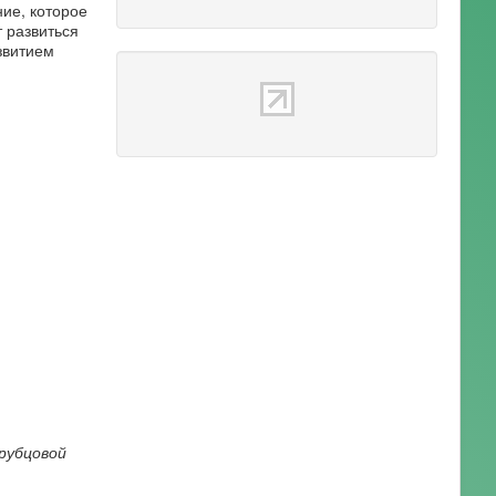
ие, которое
 развиться
звитием
рубцовой