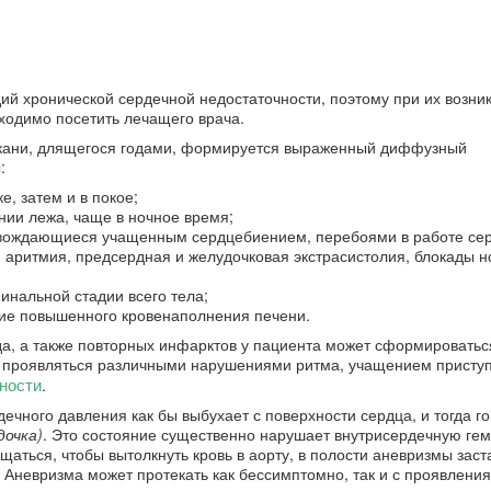
ий хронической сердечной недостаточности, поэтому при их возни
ходимо посетить лечащего врача.
ткани, длящегося годами, формируется выраженный диффузный
:
, затем и в покое;
нии лежа, чаще в ночное время;
ровождающиеся учащенным сердцебиением, перебоями в работе сер
 аритмия, предсердная и желудочковая экстрасистолия, блокады н
минальной стадии всего тела;
вие повышенного кровенаполнения печени.
а, а также повторных инфарктов у пациента может сформироватьс
ет проявляться различными нарушениями ритма, учащением присту
ности
.
ечного давления как бы выбухает с поверхности сердца, и тогда го
дочка)
. Это состояние существенно нарушает внутрисердечную ге
щаться, чтобы вытолкнуть кровь в аорту, в полости аневризмы заст
. Аневризма может протекать как бессимптомно, так и с проявлени