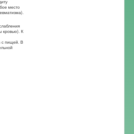
диту
обое место
евматизма).
сслабления
 кровью). К
 с пищей. В
ельной