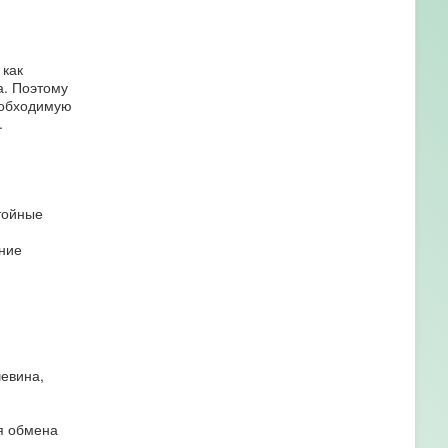
 как
а. Поэтому
еобходимую
.
тойные
ние
евина,
я обмена