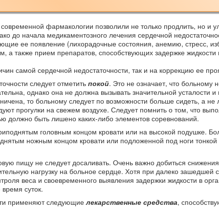
 современной фармакологии позволили не только продлить, но и у
ако до начала медикаментозного лечения сердечной недостаточно
ющие ее появление (лихорадочные состояния, анемию, стресс, из
м, а также прием препаратов, способствующих задержке жидкости 
ичин самой сердечной недостаточности, так и на коррекцию ее про
точности следует отметить
покой
. Это не означает, что больному
тельна, однако она не должна вызывать значительной усталости и
ичена, то больному следует по возможности больше сидеть, а не 
уют прогулки на свежем воздухе. Следует помнить о том, что вып
ью должно быть лишено каких-либо элементов соревнований.
риподнятым головным концом кровати или на высокой подушке. Бо
поднятым ножным концом кровати или подложенной под ноги тонкой
вую пищу не следует досаливать. Очень важно добиться снижения
нительную нагрузку на больное сердце. Хотя при далеко зашедшей 
нтроля веса и своевременного выявления задержки жидкости в орг
 время суток.
ости применяют следующие
лекарственные средства
, способств