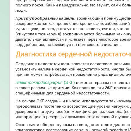
полного покоя. Как ни парадоксально это звучит, сами бо
люди.
Приступообразный кашель
, возникающий преимуществе
воспринимается как проявление хронических заболеваний 
курильщики, не всегда жалуются на кашель, считая, что 
(синусовая тахикардия) воспринимается больными как ощу
двигательной активности и исчезает через некоторое вре
сердцебиению, не фиксируя на нем своего внимания.
Диагностика сердечной недостато
Сердечная недостаточность является следствием различных
установить наличие сердечной недостаточности, иногда бы
причин может потребоваться применение ряда диагностич
(ЭКГ)
Электрокардиография
помогает врачам выявлять п
а также различные аритмии. Как правило, эти ЭКГ-признаки
специфичными для сердечной недостаточности.
На основе ЭКГ созданы и широко используются так назыв
преодолевать постепенно возрастающие уровни нагрузки.
дозировать нагрузку: особая модификация велосипеда (ве
информацию о резервных возможностях насосной функции
Основным и общедоступным на сегодня методом диагности
ультразвуковое исследование сердца -
эхокардиография
(Э