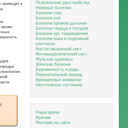
Психические расстройства
 приводит к
Нервные болезни
а,
Болезни глаз
Болезни уха
ою
Болезни органов дыхания
 крови.
Болезни сердца и сосудов
ичных
Болезни орг. пищеварения
еваемость
Болезни кожи и подкожной
клетчатки
Костно-мышечной сист.
Мочевыделительной сист.
Мужское здоровье
удов
Женские болезни
изредка
Беременность и роды
иомиопатии.
Перинатальный период
чной
Врожденные аномалии
части
Неотложные состояния
ы,
Наши врачи
Врачам
Реклама на сайте