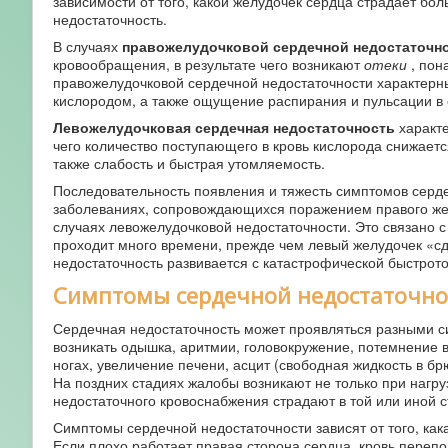
зависимости от того, какой желудочек сердца страдает бо
недостаточность.
В случаях
правожелудочковой сердечной недостаточн
кровообращения, в результате чего возникают
отеки
, пон
правожелудочковой сердечной недостаточности характер
кислородом, а также ощущение распирания и пульсации в 
Левожелудочковая сердечная недостаточность
характе
чего количество поступающего в кровь кислорода снижаетс
также слабость и быстрая утомляемость.
Последовательность появления и тяжесть симптомов серде
заболеваниях, сопровождающихся поражением правого жел
случаях левожелудочковой недостаточности. Это связано 
проходит много времени, прежде чем левый желудочек «сда
недостаточность развивается с катастрофической быстрото
Симптомы сердечной недостаточно
Сердечная недостаточность может проявляться разными си
возникать одышка, аритмии, головокружение, потемнение в 
ногах, увеличение печени, асцит (свободная жидкость в б
На поздних стадиях жалобы возникают не только при нагруз
недостаточного кровоснабжения страдают в той или иной с
Симптомы сердечной недостаточности зависят от того, как
Если плохо работает правая сторона сердца, кровь перепо