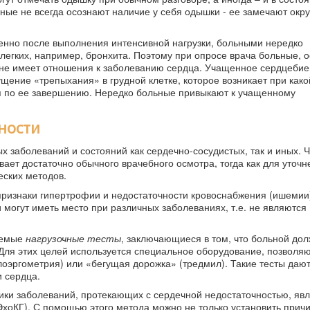
льные не всегда осознают наличие у себя одышки - ее замечают ок
нно после выполнения интенсивной нагрузки, больными нередко
легких, например, бронхита. Поэтому при опросе врача больные, 
он не имеет отношения к заболеванию сердца. Учащенное сердцеби
щение «трепыхания» в грудной клетке, которое возникает при како
мя по ее завершению. Нередко больные привыкают к учащенному
чности
 заболеваний и состояний как сердечно-сосудистых, так и иных. 
вает достаточно обычного врачебного осмотра, тогда как для уточн
еских методов.
ризнаки гипертрофии и недостаточности кровоснабжения (ишемии
 могут иметь место при различных заболеваниях, т.е. не являются
аемые
нагрузочные тесты
, заключающиеся в том, что больной до
 Для этих целей используется специальное оборудование, позвол
лоэргометрия) или «бегущая дорожка» (тредмил). Такие тесты даю
 сердца.
ки заболеваний, протекающих с сердечной недостаточностью, явл
хоКГ). С помощью этого метода можно не только установить прич