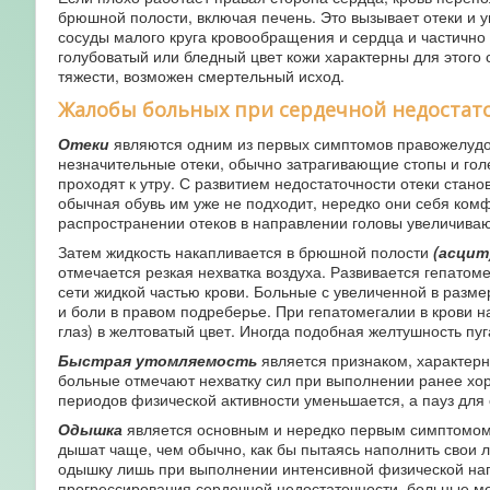
брюшной полости, включая печень. Это вызывает отеки и у
сосуды малого круга кровообращения и сердца и частично
голубоватый или бледный цвет кожи характерны для этого
тяжести, возможен смертельный исход.
Жалобы больных при сердечной недостат
Отеки
являются одним из первых симптомов правожелудоч
незначительные отеки, обычно затрагивающие стопы и голе
проходят к утру. С развитием недостаточности отеки стано
обычная обувь им уже не подходит, нередко они себя ком
распространении отеков в направлении головы увеличиваю
Затем жидкость накапливается в брюшной полости
(асцит
отмечается резкая нехватка воздуха. Развивается гепатом
сети жидкой частью крови. Больные с увеличенной в разм
и боли в правом подреберье. При гепатомегалии в крови 
глаз) в желтоватый цвет. Иногда подобная желтушность пу
Быстрая утомляемость
является признаком, характерн
больные отмечают нехватку сил при выполнении ранее хо
периодов физической активности уменьшается, а пауз для 
Одышка
является основным и нередко первым симптомом
дышат чаще, чем обычно, как бы пытаясь наполнить свои
одышку лишь при выполнении интенсивной физической нагру
прогрессирования сердечной недостаточности, больные мог