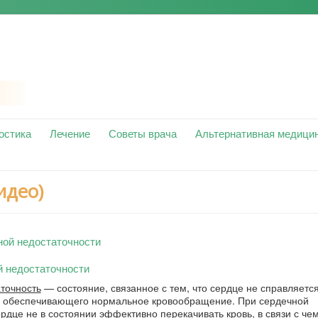
остика
Лечение
Советы врача
Альтернативная медици
идео)
ой недостаточности
й недостаточности
точность
— состояние, связанное с тем, что сердце не справляетс
, обеспечивающего нормальное кровообращение. При сердечной
рдце не в состоянии эффективно перекачивать кровь, в связи с че