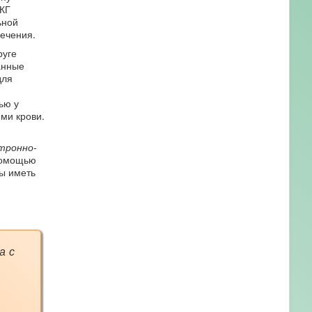
оКГ
ьной
лечения.
руге
анные
для
ью у
ми крови.
тронно-
помощью
ы иметь
а с