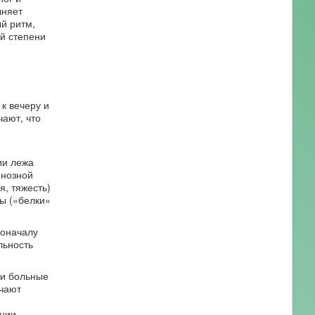
лняет
й ритм,
й степени
к вечеру и
чают, что
ии лежа
енозной
, тяжесть)
ы («белки»
Поначалу
льность
ки больные
ечают
янии