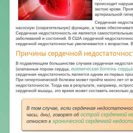
происходит наруше
застою крови. Проя
артериальной гипер
Сердечная недоста
насосную (сократительную) функцию, а также обеспечиват
Сердечная недостаточность не является самостоятельным 
заболеваний и состояний. В США сердечной недостаточнос
сердечной недостаточностью увеличивается с возрастом. 
Причины сердечной недостаточно
В подавляющем большинстве случаев сердечная недостаточ
ишемическая болезнь сердца
(клапанные пороки сердца,
сердечная недостаточность является одним из первых пр
При гипертонической болезни может пройти много лет от 
недостаточности. Тогда как в результате, например, острог
сердечной мышцы, это время может составить несколько д
В том случае, если сердечная недостаточно
острой сердечной 
часы, дни), говорят об
хронической сердечной недос
относят к