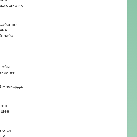
ружающие их
особенно
ение
й-либо
Чтобы
ения ее
) миокарда,
лжен
яющее
т
яется
ину