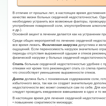
В отличие от прошлых лет, в настоящее время достижения
качество жизни больных сердечной недостаточностью. Одн
необходимо устранить все возможные факторы, провоциру
употребление поваренной соли, злоупотребление алкоголе
и др.).
Основной акцент в лечении делается как на устранении пр
Среди общих мероприятий по лечению сердечной недоста
все время лежать.
Физическая нагрузка
допустима и жела
ощущений. Если переносимость нагрузок значительно огран
периоды отсутствия выраженной одышки и отеков рекоменд
физической нагрузки у больных сердечной недостаточност
Спать
больным сердечной недостаточностью удобнее с п
отеками ног кроме того рекомендуют спать со слегка при
что способствует уменьшению выраженности отеков.
Диета
должна быть с пониженным содержанием соли, гото
избыточного веса, так как он создает значительную допол
недостаточности вес может снижаться сам по себе. Для ко
следует проводить ежедневное взвешивание в одно и то же
В настоящее время для лечения сердечной недостаточн
• повышению сократимости миокарда;