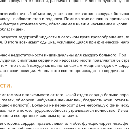
льше в результате болезни, различают право- и левожелудочковую 
ости
избыточный объем жидкости задерживается в сосудах большог
ачалу - в области стоп и лодыжек. Помимо этих основных признаков
ны быстрая утомляемость, объясняемая низким насыщением крови
области шеи.
ризуется задержкой жидкости в легочном круге кровообращения, в
я. В итоге возникают одышка, усиливающаяся при физической нагру
чной недостаточности индивидуальны для каждого больного. При
удочка, симптомы сердечной недостаточности появляются быстре
с тем, что левый желудочек является самым мощным отделом серд
ст» свои позиции. Но если это все же происходит, то сердечная
й.
сти.
мптомами в зависимости от того, какой отдел сердца больше пора
глазах, обмороки, набухание шейных вен, бледность кожи, отеки но
рюшной полости). Больной не переносит даже небольшую физическу
ке, но и в покое, трудоспособность утрачивается полностью. Из-за
тепени все органы и системы организма.
ая сторона сердца, правая, левая или обе, функционирует неэффе
лняет периферические вены и в результате просачивается в ткани 