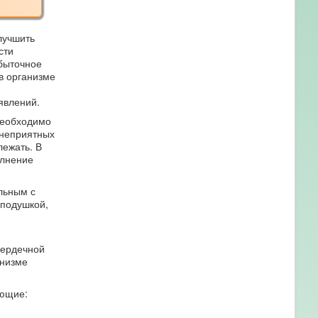
лучшить
сти
быточное
в организме
явлений.
 необходимо
 неприятных
лежать. В
олнение
льным с
 подушкой,
сердечной
анизме
ующие: