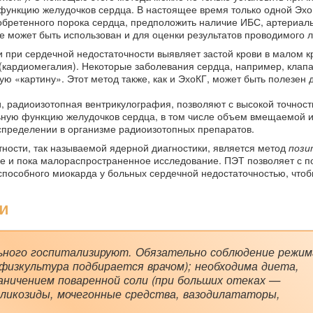
 функцию желудочков сердца. В настоящее время только одной Эх
иобретенного порока сердца, предположить наличие ИБС, артериал
же может быть использован и для оценки результатов проводимого 
и при сердечной недостаточности выявляет застой крови в малом к
(кардиомегалия). Некоторые заболевания сердца, например, клап
ю «картину». Этот метод также, как и ЭхоКГ, может быть полезен 
, радиоизотопная вентрикулография, позволяют с высокой точност
ьную функцию желудочков сердца, в том числе объем вмещаемой и
пределении в организме радиоизотопных препаратов.
тности, так называемой ядерной диагностики, является метод
пози
ее и пока малораспространенное исследование. ПЭТ позволяет с 
способного миокарда у больных сердечной недостаточностью, чтоб
ти
ьного госпитализируют. Обязательно соблюдение режим
 физкультура подбирается врачом); необходима диета,
аничением поваренной соли (при больших отеках —
гликозиды, мочегонные средства, вазодилататоры,