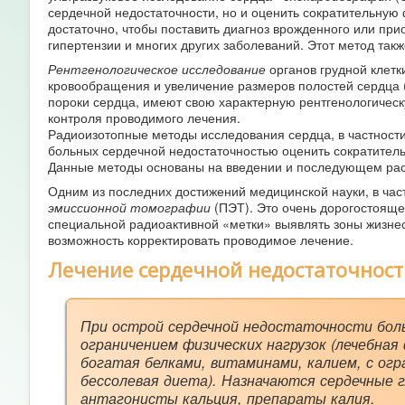
сердечной недостаточности, но и оценить сократительную
достаточно, чтобы поставить диагноз врожденного или пр
гипертензии и многих других заболеваний. Этот метод так
Рентгенологическое исследование
органов грудной клетк
кровообращения и увеличение размеров полостей сердца 
пороки сердца, имеют свою характерную рентгенологическу
контроля проводимого лечения.
Радиоизотопные методы исследования сердца, в частности
больных сердечной недостаточностью оценить сократител
Данные методы основаны на введении и последующем рас
Одним из последних достижений медицинской науки, в час
эмиссионной томографии
(ПЭТ). Это очень дорогостоящ
специальной радиоактивной «метки» выявлять зоны жизне
возможность корректировать проводимое лечение.
Лечение сердечной недостаточнос
При острой сердечной недостаточности бол
ограничением физических нагрузок (лечебная
богатая белками, витаминами, калием, с огр
бессолевая диета). Назначаются сердечные 
антагонисты кальция, препараты калия.