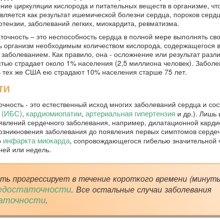
ние циркуляции кислорода и питательных веществ в организме, что
вляется как результат ишемической болезни сердца, пороков сердц
тензии, заболеваний легких, миокардита, ревматизма.
точность – это неспособность сердца в полной мере выполнять св
ь организм необходимым количеством кислорода, содержащегося в
заболеванием. Как правило, она - осложнение или результат разл
тью страдает около 1% населения (2,5 миллиона человек). Забол
В тех же США ею страдают 10% населения старше 75 лет.
сти
ность - это естественный исход многих заболеваний сердца и сос
 (ИБС)
кардиомиопатии
артериальная гипертензия
,
,
и др.). Лишь 
оявлений сердечного заболевания, например, дилатационной кард
возникновения заболевания до появления первых симптомов серде
инфаркта миокарда
о
, сопровождающегося гибелью значительной 
ней или недель.
сть прогрессирует в течение короткого времени (минут
недостаточности
. Все остальные случаи заболевания
таточности
.