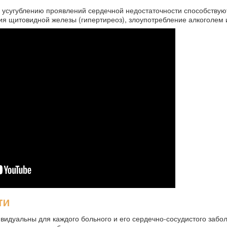
усугублению проявлений сердечной недостаточности способствую
я щитовидной железы (гипертиреоз), злоупотребление алкоголем и
ти
видуальны для каждого больного и его сердечно-сосудистого забол