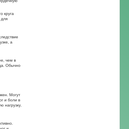
сердечную
о круга
 для
следствие
зке, а
е, чем в
ца. Обычно
жен. Могут
г и боли в
ю нагрузку.
ктивно.
ног и