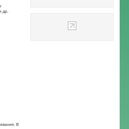
т
 др.
евания. В