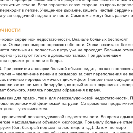
величение печени. Если поражена левая сторона, то кровь перепо
 переходит в легкие. Учащенное дыхание, кашель, частый сердечны
 случая сердечной недостаточности. Симптомы могут быть различно
очности
ковой сердечной недостаточности. Вначале больных беспокоят
ни. Отеки равномерно поражают обе ноги. Отеки возникают ближе 
вятся плотными и полностью к утру уже не проходят. Больные отме
фортно чувствуют только в домашних тапках. При дальнейшем
тся в диаметре голени и бедра.
)
. При развитии анасарки больной обычно сидит, так как в положен
егалия – увеличение печени в размерах за счет переполнения ее в
ерах печенью нередко отмечают дискомфорт (неприятные ощущения
накапливается пигмент билирубин, который может окрашивать склер
гает больного, являясь поводом обращения к врачу.
ым как для право-, так и для левожелудочковой недостаточности. 
рошо переносимой физической нагрузки. Со временем продолжите
отдыха – увеличивается.
 хронической левожелудочковой недостаточности. Во время одыш
 легкие максимальным объемом кислорода. Поначалу больные отм
зки (бег, быстрый подъем по лестнице и т.д.). Затем, по мере
ут отмечать одышку при обычном разговоре, а иногда – и в состо