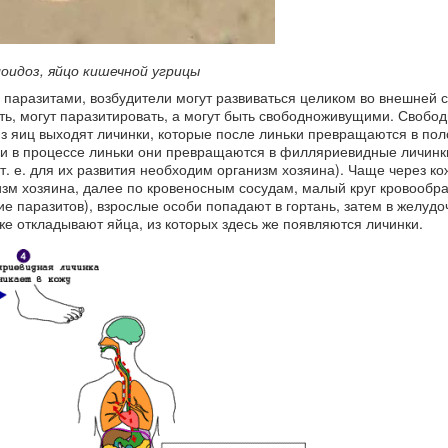
оидоз, яйцо кишечной угрицы
паразитами, возбудители могут развиваться целиком во внешней с
сть, могут паразитировать, а могут быть свободноживущими. Своб
из яиц выходят личинки, которые после линьки превращаются в по
, и в процессе линьки они превращаются в филляриевидные личинк
. е. для их развития необходим организм хозяина). Чаще через ко
изм хозяина, далее по кровеносным сосудам, малый круг кровообр
ие паразитов), взрослые особи попадают в гортань, затем в желудо
же откладывают яйца, из которых здесь же появляются личинки.