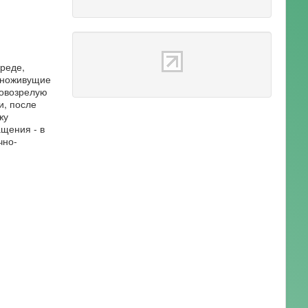
реде,
одноживущие
ловозрелую
и, после
жу
ащения - в
чно-