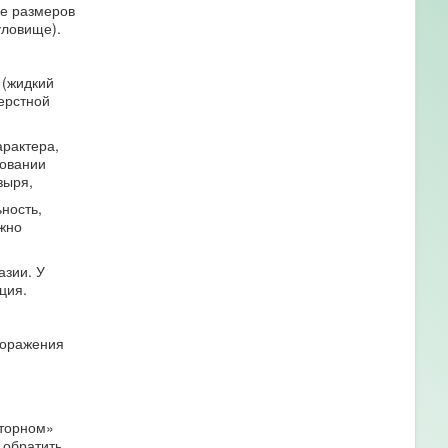
ие размеров
уловище).
 (жидкий
перстной
рактера,
довании
зыря,
ность,
ожно
азии. У
ция.
поражения
аторном»
 обратить