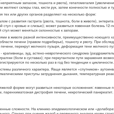
 и неприятным запахом, тошнота и рвота), гепатомегалия (увеличен
м желтеют склеры глаз, кисти рук, затем конечности полностью и т
я тех или других органов разделяют на несколько форм:
ом с развития гастрита (рвота, тошнота, боли в животе), энтерита
ый стул с кровью и слизью); может развиться язвенная болезнь 12-
 стул может меняться склонностью к запорам.
ями в животе разной интенсивности, преимущественно ноющего ха
в области печени (правом подреберье), тошноту и рвоту. При обсле
 печени, перекрут желчного пузыря, деформация тени желчного пу
- крапивницы, зуд, астено-невротического синдрома (раздражитель
тралгии (боли в суставах); при перкутантном пути заражения возм
гистрируются по несколько раз в год без тенденции к цикличности.
стемы различного характера. Яаще является «спутником» аутоинв
стматическими приступы затруднения дыхания, температурная реак
яжелой форме могут развиться некоторые осложнения: язвенные 
 паренхиматозная дистрофия печени, некротический панкреатит.
ленные сложности. На клинико-эпидемиологическом или «долабор
ьного. Однако при оценке жалоб и первичного анализа крови стоит