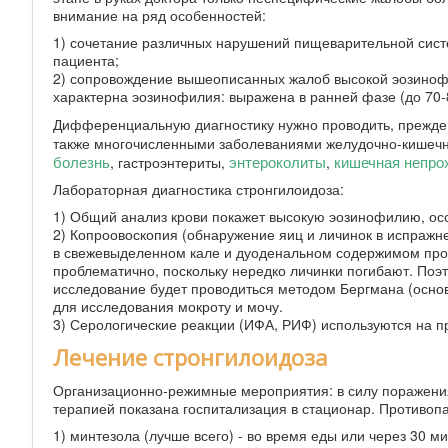
внимание на ряд особенностей:
1) сочетание различных нарушений пищеварительной сист
пациента;
2) сопровождение вышеописанных жалоб высокой эозиноф
характерна эозинофилия: выражена в ранней фазе (до 70-
Дифференциальную диагностику нужно проводить, прежде в
также многочисленными заболеваниями желудочно-кишечн
болезнь
энтероколиты
кишечная непро
, гастроэнтериты,
,
Лабораторная диагностика стронгилоидоза:
1) Общий анализ крови покажет высокую эозинофилию, осо
2) Копроовоскопия (обнаружение яиц и личинок в испражн
в свежевыделенном кале и дуоденальном содержимом про
проблематично, поскольку нередко личинки погибают. Поэт
исследование будет проводиться методом Бергмана (осно
для исследования мокроту и мочу.
3) Серологические реакции (ИФА, РИФ) используются на п
Лечение стронгилоидоза
Организационно-режимные мероприятия: в силу поражения
терапией показана госпитализация в стационар. Противоп
1) минтезола (лучше всего) - во время еды или через 30 мину