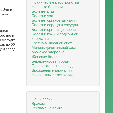
Психические расстройства
Нервные болезни
. Это и
Болезни глаз
ругие.
Болезни уха
Болезни органов дыхания
Болезни сердца и сосудов
Болезни орг. пищеварения
идная
Болезни кожи и подкожной
ерстие и
клетчатки
а желудка.
Костно-мышечной сист.
ать до 50
Мочевыделительной сист.
щей среде.
Мужское здоровье
Женские болезни
Беременность и роды
Перинатальный период
Врожденные аномалии
Неотложные состояния
Наши врачи
Врачам
Реклама на сайте