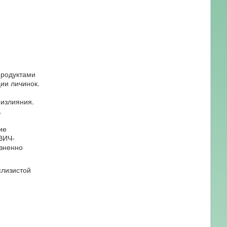
продуктами
ии личинок.
оизлияния.
,
ие
ВИЧ-
изненно
слизистой