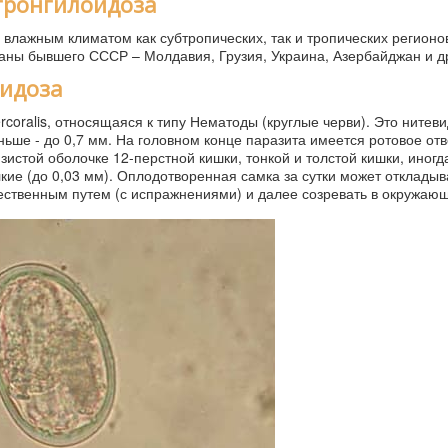
тронгилоидоза
влажным климатом как субтропических, так и тропических регионов
аны бывшего СССР – Молдавия, Грузия, Украина, Азербайджан и д
идоза
rcoralis, относящаяся к типу Нематоды (круглые черви). Это нитев
ньше - до 0,7 мм. На головном конце паразита имеется ротовое отв
истой оболочке 12-перстной кишки, тонкой и толстой кишки, иногд
ие (до 0,03 мм). Оплодотворенная самка за сутки может откладыв
ественным путем (с испражнениями) и далее созревать в окружаю