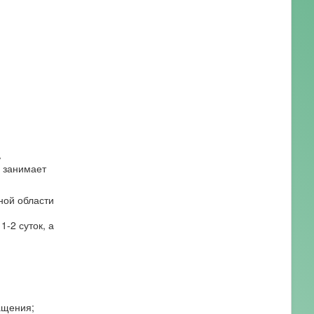
ь
я занимает
ной области
1-2 суток, а
ащения;