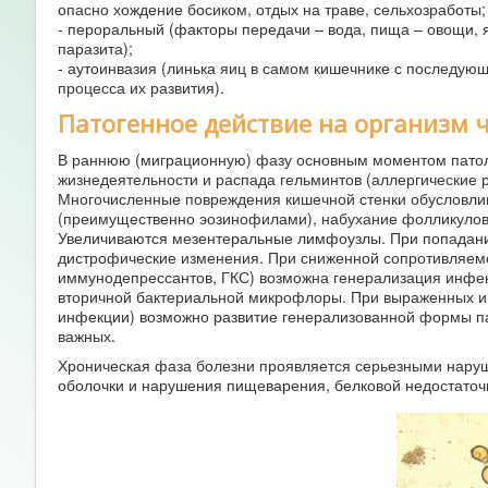
опасно хождение босиком, отдых на траве, сельхозработы;
- пероральный (факторы передачи – вода, пища – овощи, 
паразита);
- аутоинвазия (линька яиц в самом кишечнике с последую
процесса их развития).
Патогенное действие на организм 
В раннюю (миграционную) фазу основным моментом патоло
жизнедеятельности и распада гельминтов (аллергические р
Многочисленные повреждения кишечной стенки обусловли
(преимущественно эозинофилами), набухание фолликулов, 
Увеличиваются мезентеральные лимфоузлы. При попадании
дистрофические изменения. При сниженной сопротивляемос
иммунодепрессантов, ГКС) возможна генерализация инфек
вторичной бактериальной микрофлоры. При выраженных и
инфекции) возможно развитие генерализованной формы пар
важных.
Хроническая фаза болезни проявляется серьезными нару
оболочки и нарушения пищеварения, белковой недостаточ