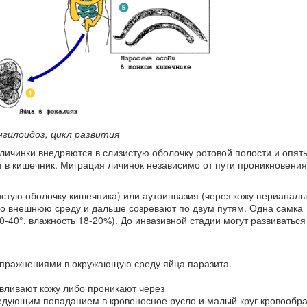
гилоидоз, цикл развития
личинки внедряются в слизистую оболочку ротовой полости и опят
т в кишечник. Миграция личинок независимо от пути проникновени
стую оболочку кишечника) или аутоинвазия (через кожу перианаль
во внешнюю среду и дальше созревают по двум путям. Одна самка
-40°, влажность 18-20%). До инвазивной стадии могут развиваться 
спражнениями в окружающую среду яйца паразита.
авливают кожу либо проникают через
едующим попаданием в кровеносное русло и малый круг кровообр