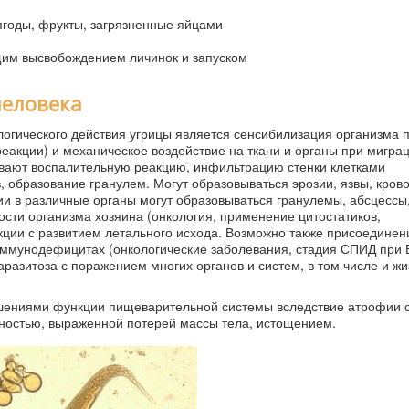
ягоды, фрукты, загрязненные яйцами
щим высвобождением личинок и запуском
человека
гического действия угрицы является сенсибилизация организма 
еакции) и механическое воздействие на ткани и органы при миграц
вают воспалительную реакцию, инфильтрацию стенки клетками
образование гранулем. Могут образовываться эрозии, язвы, кров
 в различные органы могут образовываться гранулемы, абсцессы
ти организма хозяина (онкология, применение цитостатиков,
ции с развитием летального исхода. Возможно также присоединен
ммунодефицитах (онкологические заболевания, стадия СПИД при 
азитоза с поражением многих органов и систем, в том числе и ж
шениями функции пищеварительной системы вследствие атрофии 
ностью, выраженной потерей массы тела, истощением.