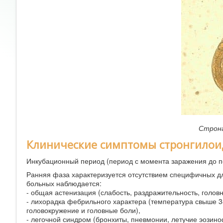
Стронг
Клинические симптомы стронгилои
Инкубационный период (период с момента заражения до по
Ранняя фаза характеризуется отсутствием специфичных дл
больных наблюдается:
- общая астенизация (слабость, раздражительность, голов
- лихорадка фебрильного характера (температура свыше 38
головокружение и головные боли),
- легочной синдром (бронхиты, пневмонии, летучие эозин