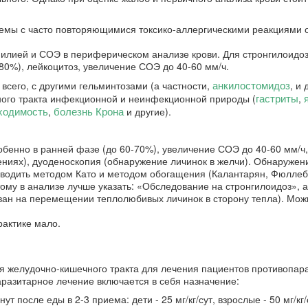
емы с часто повторяющимися токсико-аллергическими реакциями 
илией и СОЭ в периферическом анализе крови. Для стронгилоидо
80%), лейкоцитоз, увеличение СОЭ до 40-60 мм/ч.
анкилостомидоз
сего, с другими гельминтозами (а частности,
, и 
гастриты
ого тракта инфекционной и неинфекционной природы (
,
ходимость
болезнь Крона
,
и другие).
бенно в ранней фазе (до 60-70%), увеличение СОЭ до 40-60 мм/ч,
ениях), дуоденоскопия (обнаружение личинок в желчи). Обнаружен
водить методом Като и методом обогащения (Калантарян, Фюллеб
ому в анализе лучше указать: «Обследование на стронгилоидоз», а
ван на перемещении теплолюбивых личинок в сторону тепла). Мож
рактике мало.
 желудочно-кишечного тракта для лечения пациентов противопар
аразитарное лечение включается в себя назначение:
т после еды в 2-3 приема: дети - 25 мг/кг/сут, взрослые - 50 мг/кг/