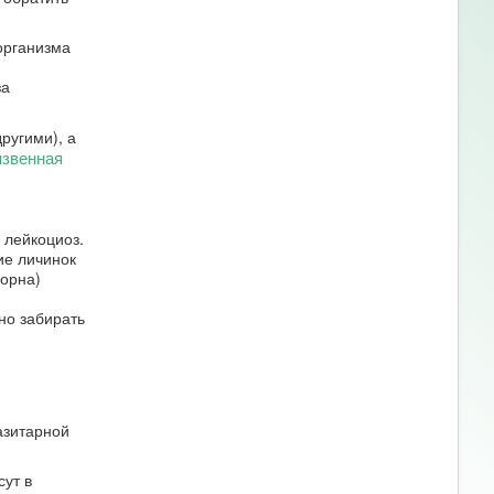
организма
за
другими), а
язвенная
 лейкоциоз.
ие личинок
орна)
но забирать
азитарной
сут в