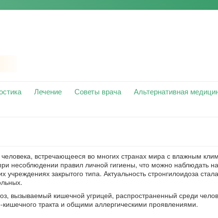
остика
Лечение
Советы врача
Альтернативная медици
 человека, встречающееся во многих странах мира с влажным кли
ри несоблюдении правил личной гигиены, что можно наблюдать н
их учреждениях закрытого типа. Актуальность стронгилоидоза стала
ольных.
тоз, вызываемый кишечной угрицей, распространенный среди чело
-кишечного тракта и общими аллергическими проявлениями.