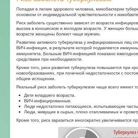
Попадая в легкие здорового человека, микобактерии туберк
основном от индивидуальной чувствительности к микобакте
Риск заболеть существенно зависит от возраста инфицир
высока в юношеском и молодом возрасте. У женщин большин
возрасте женщины болеют чаще мужчин.
Развитию активного туберкулеза у инфицированных лиц с
ВИЧ-инфекция, в результате которой подавляется иммунный
иммунитета. Больным ВИЧ-инфекцией показано ежегодно
средствами при необходимости.
Кроме того, риск развития туберкулеза повышается при хро
новообразованиях, при почечной недостаточности с пост
общем истощении.
Реальный риск заболеть туберкулезом чаще всего имеют 
Дети младшего возраста.
ВИЧ-инфицированные.
Люди недостаточно питающиеся, испытывающие часты
Люди, живущие в сырых, плохо отапливаемых и прове
Кроме того, риск заразиться многократно увеличивается 