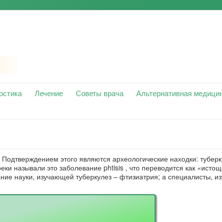
остика
Лечение
Советы врача
Альтернативная медици
. Подтверждением этого являются археологические находки: тубер
ки называли это заболевание phtisis , что переводится как «исто
ание науки, изучающей туберкулез – фтизиатрия; а специалисты, 