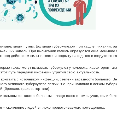
-капельным путем. Больные туберкулезом при кашле, чихании, ра
льчайших капель. При высыхании капель образуются еще меньшие 
ют под действием силы тяжести и подолгу находятся в воздухе во 
оторые также могут вызывать туберкулез у человека, характерен та
этот путь передачи инфекции утратил свою актуальность.
 контакта с источником инфекции, степени заразности больного. В
го активного туберкулеза легких, т.е. при наличии в легком тубер
 (бронхов, трахеи, гортани).
ительном контакте с больным – чаще всего в том случае, если бол
я – скопление людей в плохо проветриваемых помещениях.