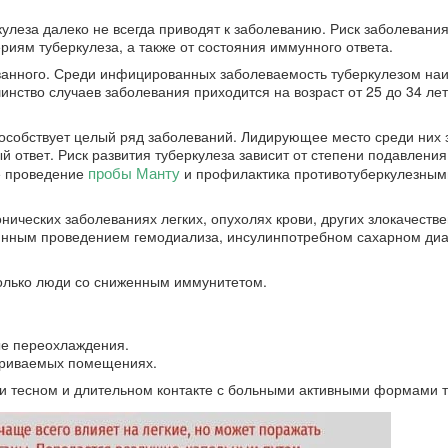
улеза далеко не всегда приводят к заболеванию. Риск заболевания
риям туберкулеза, а также от состояния иммунного ответа.
ованного. Среди инфицированных заболеваемость туберкулезом на
ство случаев заболевания приходится на возраст от 25 до 34 лет,
пособствует целый ряд заболеваний. Лидирующее место среди них 
 ответ. Риск развития туберкулеза зависит от степени подавления
пробы Манту
е проведение
и профилактика противотуберкулезным
нических заболеваниях легких, опухолях крови, других злокачеств
оянным проведением гемодиализа, инсулинпотребном сахарном диа
только люди со сниженным иммунитетом.
е переохлаждения.
триваемых помещениях.
при тесном и длительном контакте с больными активными формами т