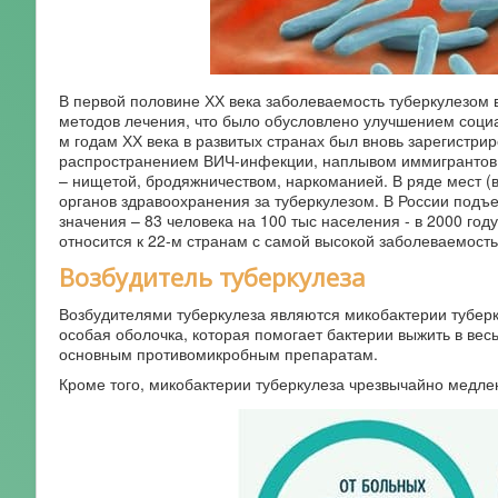
В первой половине ХХ века заболеваемость туберкулезом в
методов лечения, что было обусловлено улучшением социа
м годам ХХ века в развитых странах был вновь зарегистр
распространением ВИЧ-инфекции, наплывом иммигрантов 
– нищетой, бродяжничеством, наркоманией. В ряде мест (в
органов здравоохранения за туберкулезом. В России подъе
значения – 83 человека на 100 тыс населения - в 2000 год
относится к 22-м странам с самой высокой заболеваемост
Возбудитель туберкулеза
Возбудителями туберкулеза являются микобактерии туберк
особая оболочка, которая помогает бактерии выжить в вес
основным противомикробным препаратам.
Кроме того, микобактерии туберкулеза чрезвычайно медлен