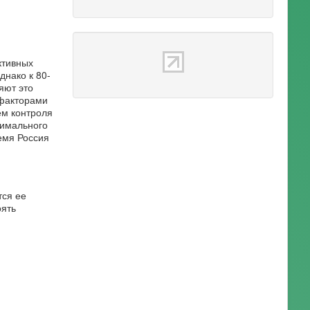
ктивных
днако к 80-
яют это
 факторами
ем контроля
симального
ремя Россия
тся ее
оять