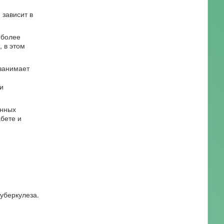
 зависит в
иболее
 в этом
занимает
и
енных
бете и
уберкулеза.