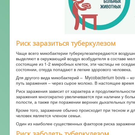
Риск заразиться туберкулезом
Чаще всего микобактерии туберкулезапередаются воздушно
выделяют в окружающий воздух возбудителя в составе ме
состоящие из 1-2 микробных клеток, эти частицы не оседа
состоянии, откуда попадают в легкие здорового человека.
Для другого вида микобактерий –
Mycobacterium bovis – к
путь заражения – через сырое молоко. В настоящее время 
Риск заражения зависит от характера и продолжительности
заражения многократно увеличивается при наличии у больно
полости, а также при поражении верхних дыхательных путей
Кроме того, заражение обычно происходит при тесном и дл
человек является членом семьи.
Один из наиболее существенных факторов риска заражени
Риск заболеть туберкулезом