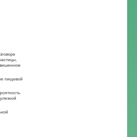
зговоре
частицы,
взвешенном
кже пищевой
ероятность
кулезной
ьной