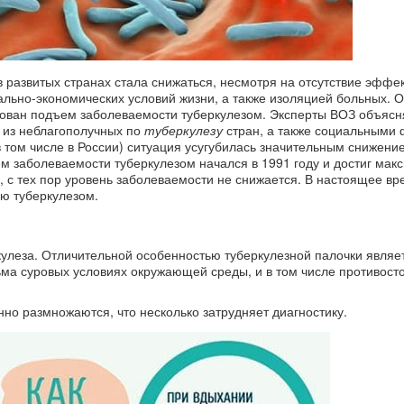
 развитых странах стала снижаться, несмотря на отсутствие эффе
льно-экономических условий жизни, а также изоляцией больных. О
ирован подъем заболеваемости туберкулезом. Эксперты ВОЗ объясн
из неблагополучных по
туберкулезу
стран, а также социальными
 том числе в России) ситуация усугубилась значительным снижени
м заболеваемости туберкулезом начался в 1991 году и достиг мак
у, с тех пор уровень заболеваемости не снижается. В настоящее в
ью туберкулезом.
улеза. Отличительной особенностью туберкулезной палочки являе
ьма суровых условиях окружающей среды, и в том числе противост
но размножаются, что несколько затрудняет диагностику.