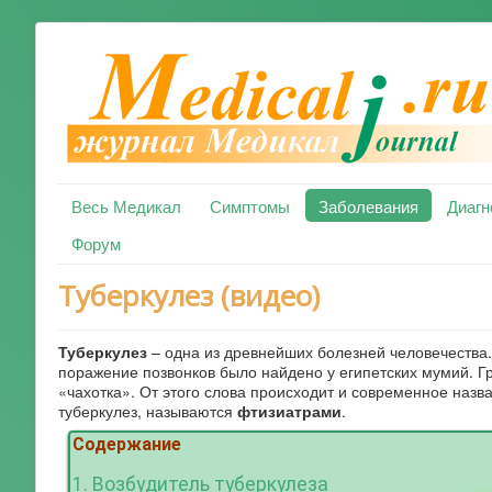
Весь Медикал
Симптомы
Заболевания
Диагн
Форум
Туберкулез (видео)
Туберкулез
– одна из древнейших болезней человечества
поражение позвонков было найдено у египетских мумий. Гре
«чахотка». От этого слова происходит и современное назв
туберкулез, называются
фтизиатрами
.
Содержание
1. Возбудитель туберкулеза