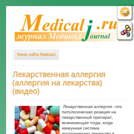
Меню сайта MedicalJ
Весь Медикал
Лекарственная аллергия
(аллергия на лекарства)
Симптомы
(видео)
Заболевания
Диагностика
Лекарственная аллергия –это
Лечение
патологическая реакция на
лекарственный препарат,
Советы врача
возникающая тогда, когда
иммунная система
Альтернативная медицина
воспринимает лекарство в