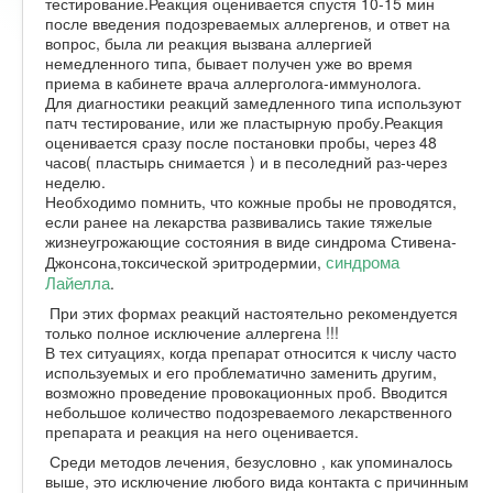
тестирование.Реакция оценивается спустя 10-15 мин
после введения подозреваемых аллергенов, и ответ на
вопрос, была ли реакция вызвана аллергией
немедленного типа, бывает получен уже во время
приема в кабинете врача аллерголога-иммунолога.
Для диагностики реакций замедленного типа используют
патч тестирование, или же пластырную пробу.Реакция
оценивается сразу после постановки пробы, через 48
часов( пластырь снимается ) и в песоледний раз-через
неделю.
Необходимо помнить, что кожные пробы не проводятся,
если ранее на лекарства развивались такие тяжелые
жизнеугрожающие состояния в виде синдрома Стивена-
синдрома
Джонсона,токсической эритродермии,
Лайелла
.
При этих формах реакций настоятельно рекомендуется
только полное исключение аллергена !!!
В тех ситуациях, когда препарат относится к числу часто
используемых и его проблематично заменить другим,
возможно проведение провокационных проб. Вводится
небольшое количество подозреваемого лекарственного
препарата и реакция на него оценивается.
Среди методов лечения, безусловно , как упоминалось
выше, это исключение любого вида контакта с причинным