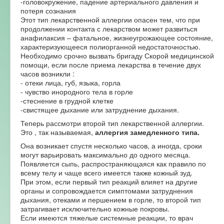
-головокружение, падение артериального давления и
потеря сознания
Этот тип лекарственной аллергии опасен тем, что при
продолжении контакта с лекарством может развиться
анафилаксия – фатальное, жизнеугрожающее состояние,
характеризующееся полиорганной недостаточностью.
Необходимо срочно вызвать бригаду Скорой медицинской
помощи, если после приема лекарства в течение двух
часов возникли :
- отеки лица, губ, языка, горла
- чувство инородного тела в горле
-стеснение в грудной клетке
-свистящее дыхание или затруднение дыхания.
Теперь рассмотри второй тип лекарственной аллергии.
Это , так называемая,
аллергия замедленного типа.
Она возникает спустя несколько часов, а иногда, сроки
могут варьировать максимально до одного месяца.
Появляется сыпь, распространяющаяся как правило по
всему телу и чаще всего имеется также кожный зуд.
При этом, если первый тип реакций влияет на другие
органы и сопровождается симптомами затруднения
дыхания, отеками и першением в горле, то второй тип
затрагивает исключительно кожные покровы.
Если имеются тяжелые системные реакции, то врач