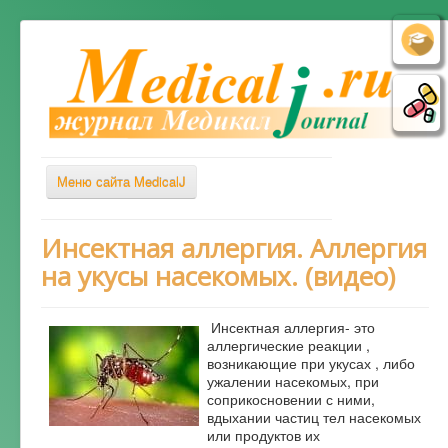
Меню сайта MedicalJ
Весь Медикал
Инсектная аллергия. Аллергия
на укусы насекомых. (видео)
Симптомы
Заболевания
Инсектная аллергия- это
Диагностика
аллергические реакции ,
возникающие при укусах , либо
Лечение
ужалении насекомых, при
соприкосновении с ними,
Советы врача
вдыхании частиц тел насекомых
или продуктов их
Альтернативная медицина