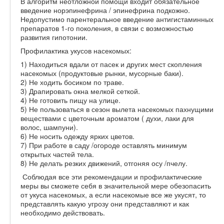
В алгоритм неотложной помощи входит обязательное
введение норэпинефрина / эпинефрина подкожно.
Недопустимо парентеральное введение антигистаминных
препаратов 1-го поколения, в связи с возможностью
развития гипотонии.
Профилактика укусов насекомых:
1) Находиться вдали от пасек и других мест скопления
насекомых (продуктовые рынки, мусорные баки).
2) Не ходить босиком по траве.
3) Драпировать окна мелкой сеткой.
4) Не готовить пищу на улице.
5) Не пользоваться в сезон вылета насекомых пахнущими
веществами с цветочным ароматом ( духи, лаки для
волос, шампуни).
6) Не носить одежду ярких цветов.
7) При работе в саду /огороде оставлять минимум
открытых частей тела.
8) Не делать резких движений, отгоняя осу /пчелу.
Соблюдая все эти рекомендации и профилактические
меры вы сможете себя в значительной мере обезопасить
от укуса насекомых, а если насекомые все же укусят, то
представлять какую угрозу они представляют и как
необходимо действовать.