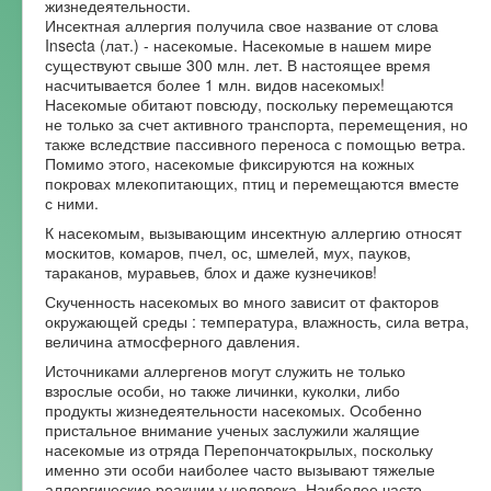
жизнедеятельности.
Инсектная аллергия получила свое название от слова
Форум
Insecta (лат.) - насекомые. Насекомые в нашем мире
существуют свыше 300 млн. лет. В настоящее время
насчитывается более 1 млн. видов насекомых!
Насекомые обитают повсюду, поскольку перемещаются
не только за счет активного транспорта, перемещения, но
также вследствие пассивного переноса с помощью ветра.
Помимо этого, насекомые фиксируются на кожных
покровах млекопитающих, птиц и перемещаются вместе
с ними.
К насекомым, вызывающим инсектную аллергию относят
москитов, комаров, пчел, ос, шмелей, мух, пауков,
тараканов, муравьев, блох и даже кузнечиков!
Скученность насекомых во много зависит от факторов
окружающей среды : температура, влажность, сила ветра,
величина атмосферного давления.
Источниками аллергенов могут служить не только
взрослые особи, но также личинки, куколки, либо
продукты жизнедеятельности насекомых. Особенно
пристальное внимание ученых заслужили жалящие
насекомые из отряда Перепончатокрылых, поскольку
именно эти особи наиболее часто вызывают тяжелые
аллергические реакции у человека. Наиболее часто