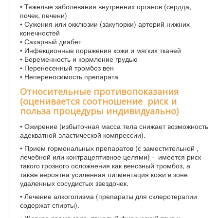
• Тяжелые заболевания внутренних органов (сердца,
почек, печени)
• Сужения или окклюзии (закупорки) артерий нижних
конечностей
• Сахарный диабет
• Инфекционные поражения кожи и мягких тканей
• Беременность и кормление грудью
• Перенесенный тромбоз вен
• Непереносимость препарата
Относительные противопоказания
(оценивается соотношение риск и
польза процедуры индивидуально)
• Ожирение (избыточная масса тела снижает возможность
адекватной эластической компрессии).
• Прием гормональных препаратов (с заместительной ,
лечебной или контрацептивное целями) - имеется риск
такого грозного осложнения как венозный тромбоз, а
также вероятна усиленная пигментация кожи в зоне
удаленных сосудистых звездочек.
• Лечение алкоголизма (препараты для склеротерапии
содержат спирты).
• Жаркое время года, тяжелый физический труд и