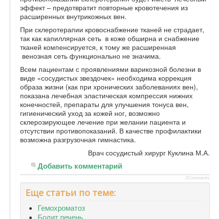
эффект – предотвратит повторные кровотечения из
расширенных внутрикожных вен.
При склеротерапии кровоснабжение тканей не страдает,
так как капиллярная сеть в коже обширна и снабжение
тканей компенсируется, к тому же расширенная
венозная сеть функционально не значима.
Всем пациентам с проявлениями варикозной болезни в
виде «сосудистых звездочек» необходима коррекция
образа жизни (как при хронических заболеваниях вен),
показана лечебная эластическая компрессия нижних
конечностей, препараты для улучшения тонуса вен,
гигиенический уход за кожей ног, возможно
склерозирующее лечение при желании пациента и
отсутствии противопоказаний. В качестве профилактики
возможна разгрузочная гимнастика.
Врач сосудистый хирург Куклина М.А.
Добавить комментарий
JComments
Еще статьи по теме:
Гемохроматоз
Болит печень