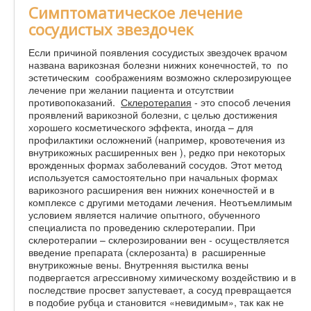
Симптоматическое лечение
сосудистых звездочек
Если причиной появления сосудистых звездочек врачом
названа варикозная болезни нижних конечностей, то по
эстетическим соображениям возможно склерозирующее
лечение при желании пациента и отсутствии
противопоказаний.
Склеротерапия
- это способ лечения
проявлений варикозной болезни, с целью достижения
хорошего косметического эффекта, иногда – для
профилактики осложнений (например, кровотечения из
внутрикожных расширенных вен ), редко при некоторых
врожденных формах заболеваний сосудов. Этот метод
используется самостоятельно при начальных формах
варикозного расширения вен нижних конечностей и в
комплексе с другими методами лечения. Неотъемлимым
условием является наличие опытного, обученного
специалиста по проведению склеротерапии. При
склеротерапии – склерозировании вен - осуществляется
введение препарата (склерозанта) в расширенные
внутрикожные вены. Внутренняя выстилка вены
подвергается агрессивному химическому воздействию и в
последствие просвет запустевает, а сосуд превращается
в подобие рубца и становится «невидимым», так как не