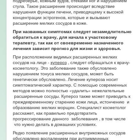
подреберье, кожным зудов, отеками ног и нарушением
стула. Такое расширение происходит вследствие
нарушения функции печени, приводящему к высокой
концентрации эстрогенов, которые и вызывают
расширение мелких сосудов в коже.
При названных симптомах следует незамедлительно
обратиться к врачу, для начала к участковому
терапевту, так как от своевременно назначенного
лечения зависит прогноз для жизни и здоровья.
При расположении видимых расширенных мелких
сосудов на лице -
купероз
, следует обращаться к врачу-
косметологу. Это заболевание также обусловлено
нарушением тонуса мелких сосудов, может быть
генетически обусловлено. Лечение купероза носит
симптоматический характер. С помощью современных
методов можно полностью «удалить» нежелательные
расширенные сосуды. Купероз также может приводить к
преждевременному старению кожи лица, истончению и
образованию мелких морщин. Специалист косметолог
расскажет, как правильно предотвратить
прогрессирование данного заболевания , в том числе
что нужно делать в домашних условиях.
Редко появление расширенных внутрикожных сосудов
обусловлено воспалением при
аутоиммунных