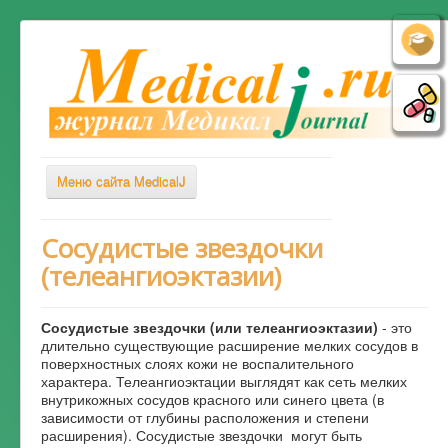
Меню сайта MedicalJ
Весь Медикал
Сосудистые звездочки
(телеангиоэктазии)
Симптомы
Заболевания
Сосудистые звездочки (или телеангиоэктазии)
- это
Диагностика
длительно существующие расширение мелких сосудов в
поверхностных слоях кожи не воспалительного
Лечение
характера. Телеангиоэктации выглядят как сеть мелких
внутрикожных сосудов красного или синего цвета (в
Советы врача
зависимости от глубины расположения и степени
расширения). Сосудистые звездочки могут быть
Альтернативная медицина