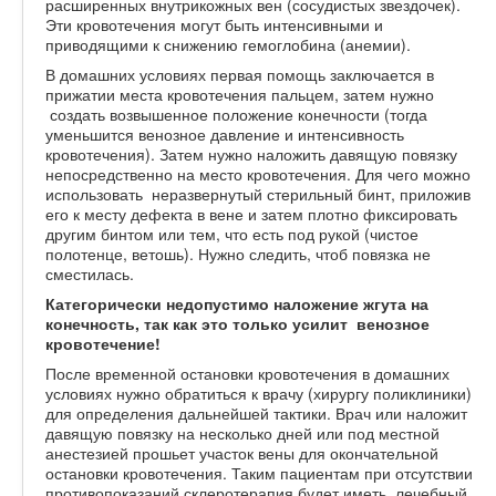
расширенных внутрикожных вен (сосудистых звездочек).
Эти кровотечения могут быть интенсивными и
приводящими к снижению гемоглобина (анемии).
В домашних условиях первая помощь заключается в
прижатии места кровотечения пальцем, затем нужно
создать возвышенное положение конечности (тогда
уменьшится венозное давление и интенсивность
кровотечения). Затем нужно наложить давящую повязку
непосредственно на место кровотечения. Для чего можно
использовать неразвернутый стерильный бинт, приложив
его к месту дефекта в вене и затем плотно фиксировать
другим бинтом или тем, что есть под рукой (чистое
полотенце, ветошь). Нужно следить, чтоб повязка не
сместилась.
Категорически недопустимо наложение жгута на
конечность, так как это только усилит венозное
кровотечение!
После временной остановки кровотечения в домашних
условиях нужно обратиться к врачу (хирургу поликлиники)
для определения дальнейшей тактики. Врач или наложит
давящую повязку на несколько дней или под местной
анестезией прошьет участок вены для окончательной
остановки кровотечения. Таким пациентам при отсутствии
противопоказаний склеротерапия будет иметь лечебный