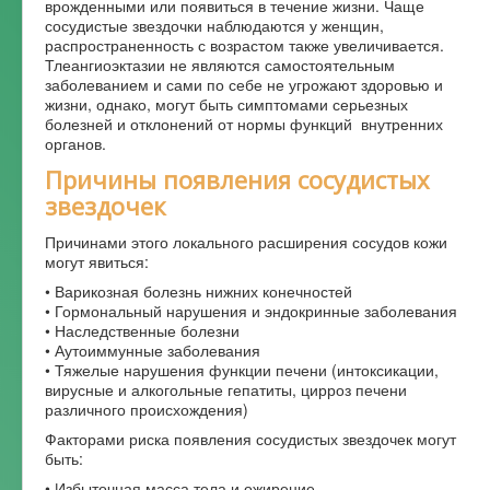
врожденными или появиться в течение жизни. Чаще
сосудистые звездочки наблюдаются у женщин,
Форум
распространенность с возрастом также увеличивается.
Тлеангиоэктазии не являются самостоятельным
заболеванием и сами по себе не угрожают здоровью и
жизни, однако, могут быть симптомами серьезных
болезней и отклонений от нормы функций внутренних
органов.
Причины появления сосудистых
звездочек
Причинами этого локального расширения сосудов кожи
могут явиться:
• Варикозная болезнь нижних конечностей
• Гормональный нарушения и эндокринные заболевания
• Наследственные болезни
• Аутоиммунные заболевания
• Тяжелые нарушения функции печени (интоксикации,
вирусные и алкогольные гепатиты, цирроз печени
различного происхождения)
Факторами риска появления сосудистых звездочек могут
быть:
• Избыточная масса тела и ожирение