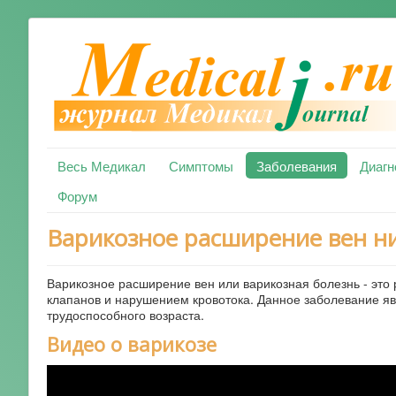
Весь Медикал
Симптомы
Заболевания
Диагн
Форум
Варикозное расширение вен ни
Варикозное расширение вен или варикозная болезнь - это
клапанов и нарушением кровотока. Данное заболевание я
трудоспособного возраста.
Видео о варикозе