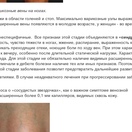
икозные вены на ногах.
жи в области голеней и стоп. Максимально варикозные узлы выраж
сширенные вены появляются в молодом возрасте, у женщин - во вр
неспецифичные. Все признаки этой стадии объединяются в
«синд
сть, чувство тяжести в ногах, жжение, распирание, выраженность 
никать преходящие отеки, ноющие боли по ходу вен. При этом хар
к вечеру, особенно после длительной статической нагрузки. Хара
следа. Для этой стадии не обязательно наличие видимых расширенны
тмечали в дебюте болезни наличие тех или иных признаков. Поэто
й стадии заболевания позволит предотвратить дальнейшее развит
етиями. В случае неадекватного лечения при прогрессировании з
са о «сосудистых звездочках», как о важном симптоме венозной
расширенных более 0,1 мм капилляров, видимых сквозь кожу.