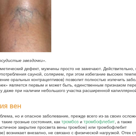
осудистые звездочки».
сметический дефект, мужчины просто не замечают. Действительно, 
потребления сауной, солярием, при этом избегание высоких темпе
ние оральных контрацептивов) позволит полностью излечить забо
очек» является первым и может быть, единственным признаком пе
му даже при наличии небольшого участка расширенной капиллярной
ия вен
блема, но и опасное заболевание, прежде всего из-за своих ослож
тромбоз
тромбофлебит
такие грозные состояния, как
и
, а также
астичное закрытие просвета вены тромбом) или тромбофлебит
) возникает внезапно, не связано с физической нагрузкой. Отек с