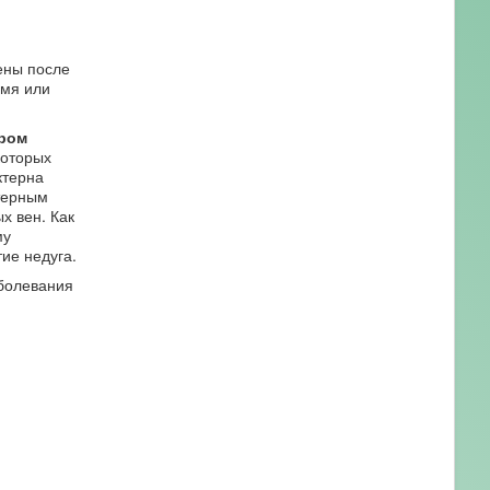
ены после
емя или
ром
которых
актерна
ктерным
х вен. Как
му
ие недуга.
аболевания