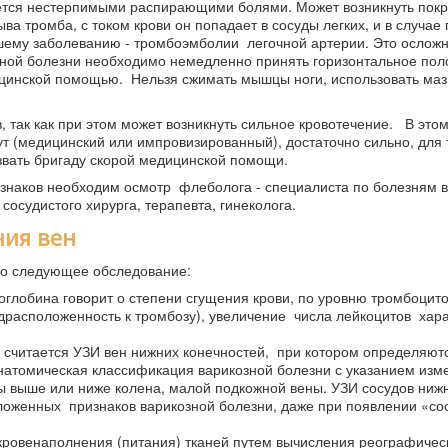
ается нестерпимыми распирающими болями. Может возникнуть пок
ва тромба, с током крови он попадает в сосуды легких, и в случае
йшему заболеванию - тромбоэмболии легочной артерии. Это осложн
зной болезни необходимо немедленно принять горизонтальное по
дицинской помощью. Нельзя сжимать мышцы ноги, использовать маз
 так как при этом может возникнуть сильное кровотечение. В этом
т (медицинский или импровизированный), достаточно сильно, для т
звать бригаду скорой медицинской помощи.
знаков необходим осмотр флеболога - специалиста по болезням в
сосудистого хирурга, терапевта, гинеколога.
ния вен
ено следующее обследование:
оглобина говорит о степени сгущения крови, по уровню тромбоци
драсположенность к тромбозу), увеличение числа лейкоцитов хара
и считается УЗИ вен нижних конечностей, при котором определяют
анатомическая классификация варикозной болезни с указанием изм
 выше или ниже колена, малой подкожной вены. УЗИ сосудов ниж
оженных признаков варикозной болезни, даже при появлении «со
кровенаполнения (питания) тканей путем вычисления реографичес