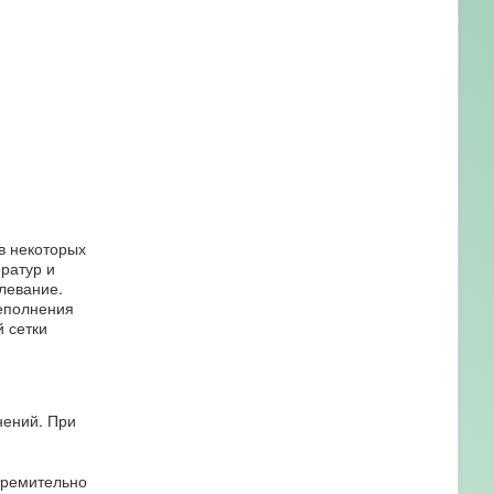
в некоторых
ратур и
левание.
реполнения
 сетки
нений. При
тремительно