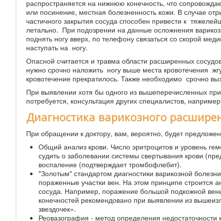
распространяется на нижнюю конечность, что сопровожд
или посинение, местная болезненность кожи. В случае отры
частичного закрытия сосуда способен привести к тяжеле
летально. При подозрении на данные осложнения варико
поднять ногу вверх, по телефону связаться со скорой ме
наступать на ногу.
Опасной считается и травма области расширенных сосудов,
нужно срочно наложить ногу выше места кровотечения жгу
кровотечение прекратилось. Также необходимо срочно вы
При выявлении хотя бы одного из вышеперечисленных при
потребуется, консультация других специалистов, например 
Диагностика варикозного расшире
При обращении к доктору, вам, вероятно, будет предлож
Общий анализ крови. Число эритроцитов и уровень гем
судить о заболевании системы свертывания крови (пре
воспаление (подтверждает тромбофлебит).
"Золотым" стандартом диагностики варикозной болезн
пораженные участки вен. На этом принципе строится 
сосуда. Например, поражение большой подкожной вены
конечностей рекомендовано при выявлении из вышеизл
звездочек».
Реовазография - метод определения недостаточности 