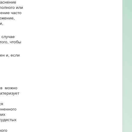
раснение
 полного или
ение часто
ложение,
и,
 случае
ого, чтобы
ен и, если
тов можно
ктеризует
ся
ененного
них
судистых
кого