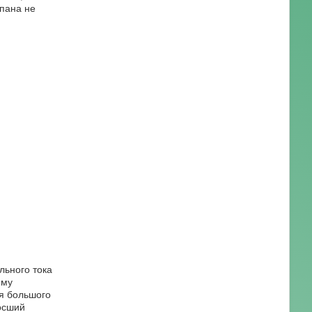
пана не
льного тока
ему
я большого
осший