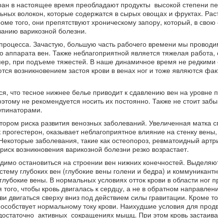
ран в настоящее время преобладают продукты высокой степени пе
льных волокон, которые содержатся в сырых овощах и фруктах. Ра
оме того, они препятствуют хроническому запору, который, в свою 
анию варикозной болезни.
 процесса. Зачастую, большую часть рабочего времени мы проводи
го аппарата вен. Также неблагоприятной является тяжелая работа, 
имер, при подъеме тяжестей. В наше динамичное время не редкими 
ся возникновением застоя крови в венах ног и тоже являются фа
, что тесное нижнее белье приводит к сдавлению вен на уровне 
тому не рекомендуется носить их постоянно. Также не стоит забы
упинаторами.
ором риска развития венозных заболеваний. Увеличенная матка с
 прогестерон, оказывает неблагоприятное влияние на стенку вены
Некоторые заболевания, такие как остеопороз, ревматоидный артри
риск возникновения варикозной болезни резко возрастает.
димо остановиться на строении вен нижних конечностей. Выделяю
тему глубоких вен (глубокие вены голени и бедра) и коммуникант
лубокие вены. В нормальных условиях отток крови в области ног п
того, чтобы кровь двигалась к сердцу, а не в обратном направлени
ви двигаться сверху вниз под действием силы гравитации. Кроме то
пособствует нормальному току крови. Наихудшие условия для прод
достаточно активных сокращениях мышц. При этом кровь застаива