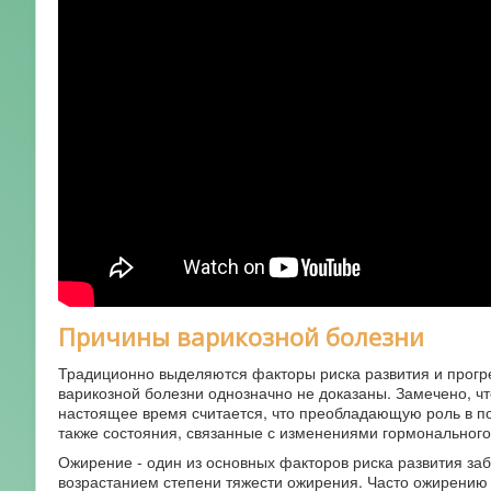
Причины варикозной болезни
Традиционно выделяются факторы риска развития и прогре
варикозной болезни однозначно не доказаны. Замечено, чт
настоящее время считается, что преобладающую роль в по
также состояния, связанные с изменениями гормонального
Ожирение - один из основных факторов риска развития заб
возрастанием степени тяжести ожирения. Часто ожирению