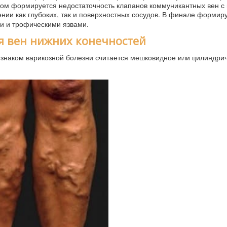
этом формируется недостаточность клапанов коммуникантных вен с
ении как глубоких, так и поверхностных сосудов. В финале формир
и и трофическими язвами.
 вен нижних конечностей
изнаком варикозной болезни считается мешковидное или цилиндри