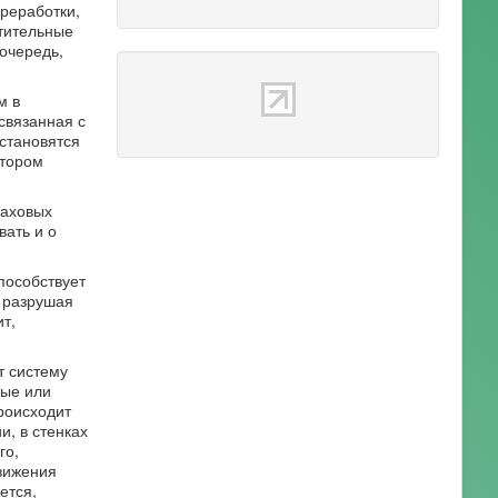
реработки,
стительные
очередь,
м в
связанная с
становятся
ктором
паховых
вать и о
пособствует
, разрушая
т,
т систему
ные или
роисходит
и, в стенках
го,
вижения
ется,