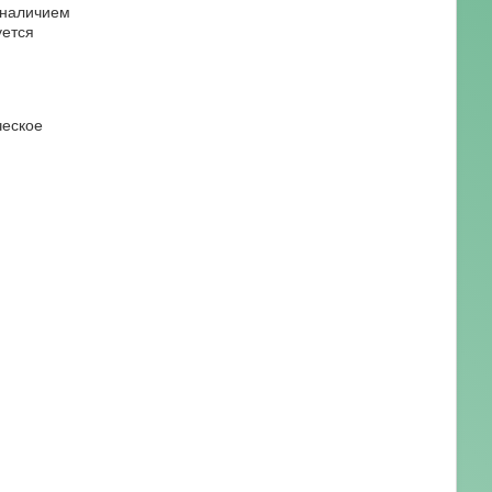
 наличием
уется
ческое