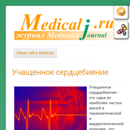
Меню сайта MedicalJ
Весь Медикал
Учащенное сердцебиение
Симптомы
Учащенное
Заболевания
сердцебиение -
это одна из
Диагностика
наиболее частых
Лечение
жалоб в
терапевтической
Советы врача
и
кардиологической
Альтернативная медицина
практике, это