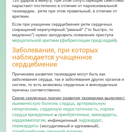
нарастают постепенно в отличие от пароксизмальной
тахикардии, ритм при этом правильный, в отличие от
аритмии.
Если при учащении сердцебиения ритм сердечных
сокращений нерегулярный,"рваный" ("то быстро, то
медленно") нужно заподозрить появление приступа
мерцательной аритмии
фибрилляции предсердий
(
).
Заболевания, при которых
наблюдается учащенное
сердцебиение
Причинами развития тахикардии могут быть как
заболевания сердца, так и заболевания других органов и
систем, то есть возможны сердечные и внесердечные
причины соответственно.
Среди сердечных причин развития тахикардии выделяют:
ишемическую болезнь сердца
артериальную
,
гипертензию
сердечную недостаточность
пороки
,
,
сердца врожденные
приобретенные
миокардиты
и
,
,
кардиомиопатии
эндокардит
, инфекционный
,
перикардиты
(экссудативный и адгезивный),
тромбоэмболию легочной артерии
.