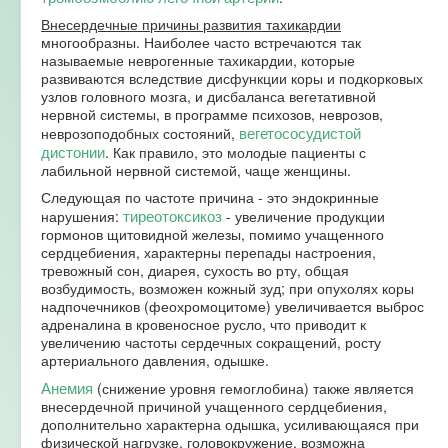
Внесердечные причины развития тахикардии
многообразны. Наиболее часто встречаются так
называемые неврогенные тахикардии, которые
развиваются вследствие дисфункции коры и подкорковых
узлов головного мозга, и дисбаланса вегетативной
нервной системы, в программе психозов, неврозов,
вегетососудистой
неврозоподобных состояний,
дистонии
. Как правило, это молодые пациенты с
лабильной нервной системой, чаще женщины.
Следующая по частоте причина - это эндокринные
тиреотоксикоз
нарушения:
- увеличение продукции
гормонов щитовидной железы, помимо учащенного
сердцебиения, характерны перепады настроения,
тревожный сон, диарея, сухость во рту, общая
возбудимость, возможен кожный зуд; при опухолях коры
надпочечников (феохромоцитоме) увеличивается выброс
адреналина в кровеносное русло, что приводит к
увеличению частоты сердечных сокращений, росту
артериального давления, одышке.
Анемия
(снижение уровня гемоглобина) также является
внесердечной причиной учащенного сердцебиения,
дополнительно характерна одышка, усиливающаяся при
физической нагрузке, головокружение, возможна