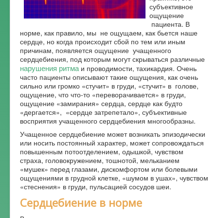
субъективное
Форум
ощущение
пациента. В
норме, как правило, мы не ощущаем, как бьется наше
сердце, но когда происходит сбой по тем или иным
причинам, появляется ощущение учащенного
сердцебиения, под которым могут скрываться различные
нарушения ритма
и проводимости, тахикардия. Очень
часто пациенты описывают такие ощущения, как очень
сильно или громко «стучит» в груди, «стучит» в голове,
ощущение, что что-то «переворачивается» в груди,
ощущение «замирания» сердца, сердце как будто
«дергается», «сердце затрепетало», субъективные
восприятия учащенного сердцебиения многообразны.
Учащенное сердцебиение может возникать эпизодически
или носить постоянный характер, может сопровождаться
повышенным потоотделением, одышкой, чувством
страха, головокружением, тошнотой, мельканием
«мушек» перед глазами, дискомфортом или болевыми
ощущениями в грудной клетке, «шумом в ушах», чувством
«стеснения» в груди, пульсацией сосудов шеи.
Сердцебиение в норме