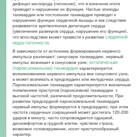
дефицит кислорода (гипоксию), что в конечном итоге
приводит к нарушению их функции. Частые эпизоды
тахикардии или постоянная тахикардия приводит к
нарушению функции сердечной мышцы и как следствие
развивается аритмогенная дилатация сердца
(увеличение размеров сердца, нарушение его функции),
сердечной
что впоследствии может привести к развитию
недостаточности
.
В зависимости от источника формирования нервного
импульса различают: синусовую тахикардию, нервный
эктопическая
импульс возникает в синусовом узле;
(пароксизмальная) тахикардия
характеризуется
возникновением нервного импульса вне синусового узла,
а может возникать в предсердиях или желудочках сердца.
Пароксизмальная тахикардия характеризуется внезапным
появлением приступов (пароксизмов) тахикардии с
высокой частотой, различной продолжительности. При
развитии предсердной пароксизмальной тахикардии
нервный импульс формируется в предсердиях, при этом
частота сердечных сокращений может достигать 120-200
ударов в минуту, часто сопровождается одышкой,
дискомфортом в грудной клетке, чувством страха,
возможно головокружение, носит приступообразный
характер.