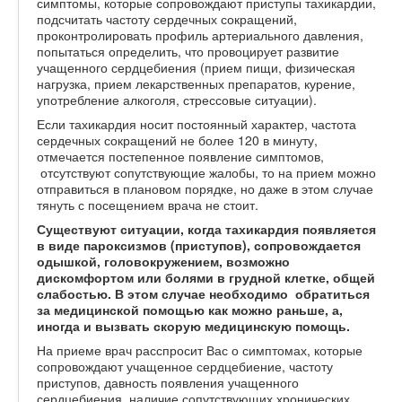
симптомы, которые сопровождают приступы тахикардии,
подсчитать частоту сердечных сокращений,
проконтролировать профиль артериального давления,
попытаться определить, что провоцирует развитие
учащенного сердцебиения (прием пищи, физическая
нагрузка, прием лекарственных препаратов, курение,
употребление алкоголя, стрессовые ситуации).
Если тахикардия носит постоянный характер, частота
сердечных сокращений не более 120 в минуту,
отмечается постепенное появление симптомов,
отсутствуют сопутствующие жалобы, то на прием можно
отправиться в плановом порядке, но даже в этом случае
тянуть с посещением врача не стоит.
Существуют ситуации, когда тахикардия появляется
в виде пароксизмов (приступов), сопровождается
одышкой, головокружением, возможно
дискомфортом или болями в грудной клетке, общей
слабостью. В этом случае необходимо обратиться
за медицинской помощью как можно раньше, а,
иногда и вызвать скорую медицинскую помощь.
На приеме врач расспросит Вас о симптомах, которые
сопровождают учащенное сердцебиение, частоту
приступов, давность появления учащенного
сердцебиения, наличие сопутствующих хронических