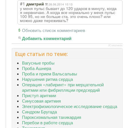
#1
дмитрий
28.06.2014 10:13
у меня пульс бывает до 120 ударов в минуту, когда
я нервничаю. А когда все нормально у меня пульс
100 95, но не больше ста. это очень плохо? или
можно даже переживать?
Обновить список комментариев
Добавить комментарий
JComments
Еще статьи по теме:
Вагусные пробы
Проба Ашнера
Проба и прием Вальсальвы
Нарушения ритма сердца
Операция «лабиринт» при мерцательной
аритмии или фибрилляции предсердий
Приступ аритмии
Синусовая аритмия
Электрофизиологическое исследование сердца
Синдром Бругада
Пароксизмальная тахикардия
Перебои в работе сердца
Тахикардия