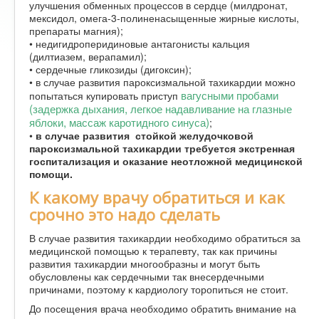
улучшения обменных процессов в сердце (милдронат,
мексидол, омега-3-полиненасыщенные жирные кислоты,
препараты магния);
• недигидроперидиновые антагонисты кальция
(дилтиазем, верапамил);
• сердечные гликозиды (дигоксин);
• в случае развития пароксизмальной тахикардии можно
вагусными пробами
попытаться купировать приступ
(задержка дыхания, легкое надавливание на глазные
яблоки, массаж каротидного синуса)
;
•
в случае развития стойкой желудочковой
пароксизмальной тахикардии требуется экстренная
госпитализация и оказание неотложной медицинской
помощи.
К какому врачу обратиться и как
срочно это надо сделать
В случае развития тахикардии необходимо обратиться за
медицинской помощью к терапевту, так как причины
развития тахикардии многообразны и могут быть
обусловлены как сердечными так внесердечными
причинами, поэтому к кардиологу торопиться не стоит.
До посещения врача необходимо обратить внимание на