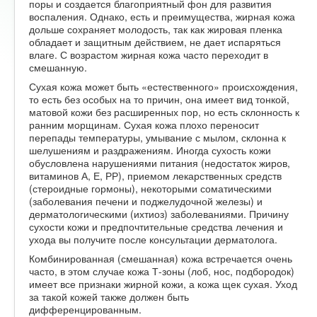
поры и создается благоприятный фон для развития
воспаления. Однако, есть и преимущества, жирная кожа
дольше сохраняет молодость, так как жировая пленка
обладает и защитным действием, не дает испаряться
влаге. С возрастом жирная кожа часто переходит в
смешанную.
Сухая кожа может быть «естественного» происхождения,
то есть без особых на то причин, она имеет вид тонкой,
матовой кожи без расширенных пор, но есть склонность к
ранним морщинам. Сухая кожа плохо переносит
перепады температуры, умывание с мылом, склонна к
шелушениям и раздражениям. Иногда сухость кожи
обусловлена нарушениями питания (недостаток жиров,
витаминов А, Е, РР), приемом лекарственных средств
(стероидные гормоны), некоторыми соматическими
(заболевания печени и поджелудочной железы) и
дерматологическими (ихтиоз) заболеваниями. Причину
сухости кожи и предпочтительные средства лечения и
ухода вы получите после консультации дерматолога.
Комбинированная (смешанная) кожа встречается очень
часто, в этом случае кожа Т-зоны (лоб, нос, подбородок)
имеет все признаки жирной кожи, а кожа щек сухая. Уход
за такой кожей также должен быть
дифференцированным.