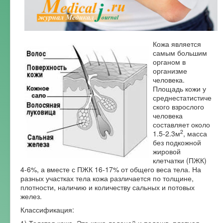
Форум
Кожа является
самым большим
органом в
организме
человека.
Площадь кожи у
среднестатистиче
ского взрослого
человека
составляет около
2
1.5-2.3м
, масса
без подкожной
жировой
клетчатки (ПЖК)
4-6%, а вместе с ПЖК 16-17% от общего веса тела. На
разных участках тела кожа различается по толщине,
плотности, наличию и количеству сальных и потовых
желез.
Классификация: