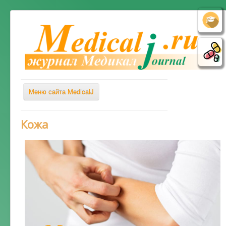
Меню сайта MedicalJ
Весь Медикал
Кожа
Симптомы
Заболевания
Диагностика
Лечение
Советы врача
Альтернативная медицина