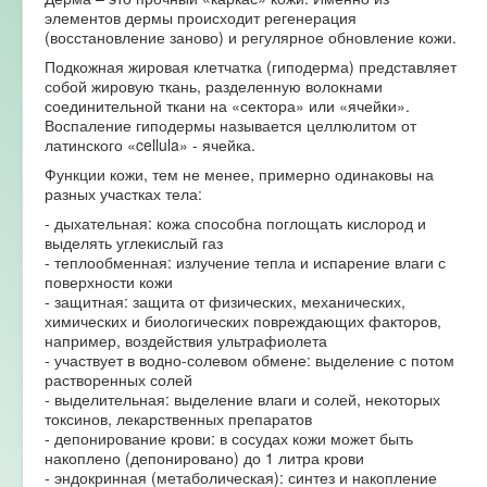
элементов дермы происходит регенерация
(восстановление заново) и регулярное обновление кожи.
Подкожная жировая клетчатка (гиподерма) представляет
собой жировую ткань, разделенную волокнами
соединительной ткани на «сектора» или «ячейки».
Воспаление гиподермы называется целлюлитом от
латинского «cellula» - ячейка.
Функции кожи, тем не менее, примерно одинаковы на
разных участках тела:
- дыхательная: кожа способна поглощать кислород и
выделять углекислый газ
- теплообменная: излучение тепла и испарение влаги с
поверхности кожи
- защитная: защита от физических, механических,
химических и биологических повреждающих факторов,
например, воздействия ультрафиолета
- участвует в водно-солевом обмене: выделение с потом
растворенных солей
- выделительная: выделение влаги и солей, некоторых
токсинов, лекарственных препаратов
- депонирование крови: в сосудах кожи может быть
накоплено (депонировано) до 1 литра крови
- эндокринная (метаболическая): синтез и накопление