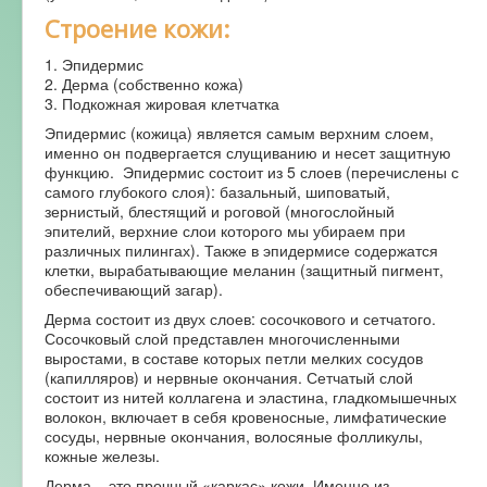
Строение кожи:
1. Эпидермис
2. Дерма (собственно кожа)
3. Подкожная жировая клетчатка
Эпидермис (кожица) является самым верхним слоем,
именно он подвергается слущиванию и несет защитную
функцию. Эпидермис состоит из 5 слоев (перечислены с
самого глубокого слоя): базальный, шиповатый,
зернистый, блестящий и роговой (многослойный
эпителий, верхние слои которого мы убираем при
различных пилингах). Также в эпидермисе содержатся
клетки, вырабатывающие меланин (защитный пигмент,
обеспечивающий загар).
Дерма состоит из двух слоев: сосочкового и сетчатого.
Сосочковый слой представлен многочисленными
выростами, в составе которых петли мелких сосудов
(капилляров) и нервные окончания. Сетчатый слой
состоит из нитей коллагена и эластина, гладкомышечных
волокон, включает в себя кровеносные, лимфатические
сосуды, нервные окончания, волосяные фолликулы,
кожные железы.
Дерма – это прочный «каркас» кожи. Именно из