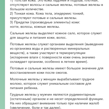
1) Толстая кожа. Это кожа ладоней и подошв, плотная,
отсутствуют волосы и сальные железы, потовые железы в
большом количестве.
2) Тонкая кожа. Кожа тела, эпидермис тонкий,
присутствуют потовые и сальные железы.
3) Придатки (производные элементы) кожи:
ногти, волосы, кожные железы.
Сальные железы выделяют кожное сало, которое служит
для защиты и питания кожи, волос.
Потовые железы служат органами выделения (выведение
из организма воды и растворенных минеральных
веществ), а также участвуют в терморегуляции
(испарение влаги с поверхности кожи очень значимо
охлаждает организм, особенно в летнее время).
Потовые и сальные железы имеют большое значение для
восстановления кожи после ожогов.
Молочные железы у женщин вырабатывают грудное
молоко, которое служит уникальным составом для
питания ребенка.
Грудные железы у мужчин являются рудиментарным
(остаточным) органом и не несет определенной функции.
На них обращают внимание только при наличии жалоб
(увеличение, боли и так далее).