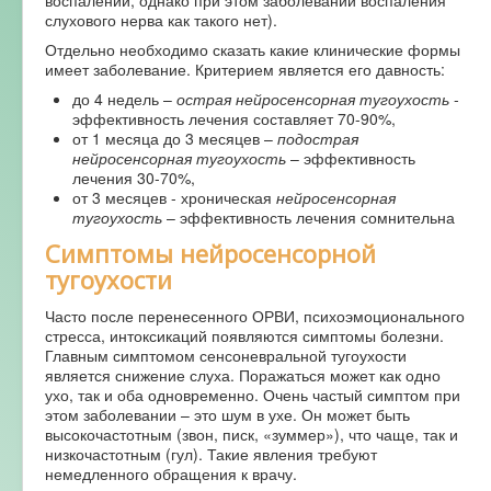
воспалении, однако при этом заболевании воспаления
слухового нерва как такого нет).
Отдельно необходимо сказать какие клинические формы
имеет заболевание. Критерием является его давность:
до 4 недель –
острая нейросенсорная тугоухость
-
эффективность лечения составляет 70-90%,
от 1 месяца до 3 месяцев –
подострая
нейросенсорная тугоухость
– эффективность
лечения 30-70%,
от 3 месяцев - хроническая
нейросенсорная
тугоухость
– эффективность лечения сомнительна
Симптомы нейросенсорной
тугоухости
Часто после перенесенного ОРВИ, психоэмоционального
стресса, интоксикаций появляются симптомы болезни.
Главным симптомом сенсоневральной тугоухости
является снижение слуха. Поражаться может как одно
ухо, так и оба одновременно. Очень частый симптом при
этом заболевании – это шум в ухе. Он может быть
высокочастотным (звон, писк, «зуммер»), что чаще, так и
низкочастотным (гул). Такие явления требуют
немедленного обращения к врачу.