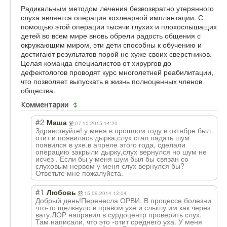
Радикальным методом лечения безвозвратно утерянного
слуха является операция кохлеарной имплантации. С
помощью этой операции тысячи глухих и плохослышащих
детей во всем мире вновь обрели радость общения с
окружающим миром, эти дети способны к обучению и
достигают результатов порой не хуже своих сверстников.
Целая команда специалистов от хирургов до
дефектологов проводят курс многолетней реабилитации,
что позволяет выпускать в жизнь полноценных членов
общества.
Комментарии
#2
Маша
07.10.2015 14:20
Здравствуйте! у меня в прошлом году в октябре был
отит и появилась дырка,слух стал падать шум
появился в ухе.в апреле этого года, сделали
операцию закрыли дырку,слух вернулся но шум не
исчез . Если бы у меня шум был бы связан со
слуховым нервом у меня слух вернулся бы?
Ответьте мне пожалуйста.
#1
Любовь
15.09.2014 13:04
Добрый день!Перенесла ОРВИ. В процессе болезни
что-то щелкнуло в правом ухе и слышу им как через
вату.ЛОР направил в сурдоцентр проверить слух.
Там написали, что это -отит среднего уха. У меня