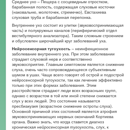
Среднее ухо – Пещера с сосцевидным отростком,
барабанная полость, содержащая слуховые косточки
Форум
(наковальню, молоточек, стремечко), Евстахиева
слуховая труба и барабанная перепонка.
Внутреннее ухо состоит из улитки (звуковоспринимающая
часть) и полукружных каналов (периферический отдел
вестибулярного анализатора). Таким сложным строением
и обусловлен широчайший круг заболеваний уха.
Нейросенсорная тугоухость
– неинфекционное
заболевание внутреннего уха. При этом заболевании
страдает слуховой нерв и соответственно
звуковосприятие. Главным симптомом является снижение
слуха, очень часто сопровождающееся субъективным
шумом в ушах. Чаще всего говорят об острой и подострой
нейросенсорной тугоухости, так как лечение эффективно
только при этих формах заболевания. Этим
расстройством страдают люди всех возрасныих групп,
однако с возрастом в той или иной степени снижается
слух у всех людей. Это состояние называется
пресбиакузия (возрастное снижение остроты слуха).
Основной причиной этих состояний является атрофия
звуковоспринимающих нервных окончаний Кортиева
органа. Важно знать, что когда ставится диагноз
хроническая
нейросенсорная тугоухость
, слух, к