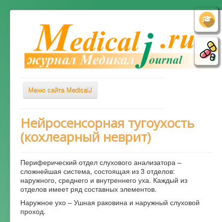
Меню сайта MedicalJ
Весь Медикал
Нейросенсорная тугоухость
(кохлеарный неврит)
Симптомы
Заболевания
Периферический отдел слухового анализатора –
Диагностика
сложнейшая система, состоящая из 3 отделов:
наружного, среднего и внутреннего уха. Каждый из
Лечение
отделов имеет ряд составных элементов.
Советы врача
Наружное ухо – Ушная раковина и наружный слуховой
проход.
Альтернативная медицина