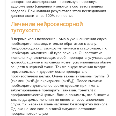
аппаратное исследование – тональную пороговую
аудиометрию (сведения имеются в соответствующем
разделе). При наличии результатов этого исследования
диагноз ставится со 100% точностью.
Лечение нейросенсорной
тугоухости
В первые часы появления шума в ухе и снижении слуха
необходимо незамедлительно обратиться к врачу.
Нейросенсорная тугоухость
лечится в стационаре, т.к.
необходим комплексный курс лечения. Он состоит из
«капельниц» включающих в себя препараты улучшающие
кровообращение в головном мозге, усиливающими обмен
веществ в нервной ткани. Так же в курс лечения входят
гормональные и диуретические препараты с
противоотечной целью. Очень важны витамины группы B
(тиамин (витВ
)и пиридоксин (витВ
)). После выписки
1
6
необходимо длительное время курсами принимать
таблетированные препараты (танакан, трентал) с
профилактической целью. Важно понимать, что бывает и
так, когда целью лечения не является восстановление
слуха, т.к. нервная ткань частично безвозвратно погибла.
Однако не мее важно в такой ситуации остановить
процесс потери слуха