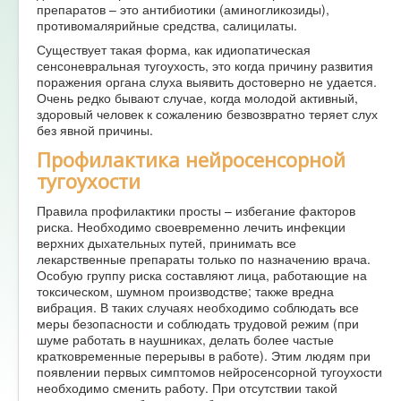
препаратов – это антибиотики (аминогликозиды),
противомалярийные средства, салицилаты.
Существует такая форма, как идиопатическая
сенсоневральная тугоухость, это когда причину развития
поражения органа слуха выявить достоверно не удается.
Очень редко бывают случае, когда молодой активный,
здоровый человек к сожалению безвозвратно теряет слух
без явной причины.
Профилактика нейросенсорной
тугоухости
Правила профилактики просты – избегание факторов
риска. Необходимо своевременно лечить инфекции
верхних дыхательных путей, принимать все
лекарственные препараты только по назначению врача.
Особую группу риска составляют лица, работающие на
токсическом, шумном производстве; также вредна
вибрация. В таких случаях необходимо соблюдать все
меры безопасности и соблюдать трудовой режим (при
шуме работать в наушниках, делать более частые
кратковременные перерывы в работе). Этим людям при
появлении первых симптомов нейросенсорной тугоухости
необходимо сменить работу. При отсутствии такой