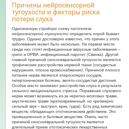
Причины нейросенсорной
тугоухости и факторы риска
потери слуха
Однозначную стройную схему патогенеза
нейросенсорной тугоухости
определить порой бывает
трудно. Однако достоверно известно, что причин у этого
заболевания может быть несколько. На первом месте
среди них стоят инфекционные вирусные заболевания –
грипп и ОРВИ, инфекционный паротит (Свинка). Другой
главной причиной сенсоневральной тугоухости являются
трофические расстройства нервной ткани (сосудистые
нарушения, плохое кровоснабжение). Причиной плохого
питания нерва является атеросклероз сосудов,
гипертоническая болезнь, вегето-сосудистая дистония.
Особое место занимают расстройства слуха в результате
сильного эмоционального стресса. Поражение слухового
нерва может возникнуть из-за черепно-мозговых травм,
акустических травм (кратковременный, но чрезмерно
сильный звук – выстрел, крик, гудок). Есть ряд химических
веществ, обладающих ототоксическим действием. Это
промышленные и бытовые вещества. Очень часто
причиной сенсоневральной тугоухости является
длительный прием ототоксических лекарственных