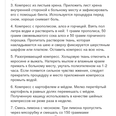
3. Компресс из листьев хрена. Приложить лист хрена
внутренней стороной к больному месту и зафиксировать
его с помощью бинта. Используется процедура перед
сном, хорошо снимает боль.
4. Компресс с прополисом, алоэ и горчицей. Взять пол
литра водки и растворить в ней: 1 грамм прополиса, 50
грамм свежевыжатого сока алоэ и 50 грамм горчичного
порошка. Пропитать раствором ткань, которая
накладывается на шею и сверху фиксируется шерстяным
шарфом или платком. Оставить компресс на всю ночь.
5. Разогревающий компресс. Холщовую ткань отмочить в
керосине и выжать. Натереть мылом и влажным краем
прижать к больному месту, укутать полиэтиленом на 1-2
часа. Если появится сильное чувство жжения, следует
прекратить процедуру и место приложения компресса
промыть водой.
6. Компресс с картофелем и мёдом. Мелко перетёртый
картофель в равных долях перемешать с мёдом.
Полученную кашицу использовать в качестве шейных
компрессов не реже раза в неделю.
7. Смесь лимона с чесноком. Три лимона пропустить
через мясорубку и смешать со 150 граммами