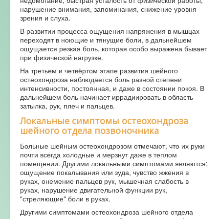
недомогание, быстрая усталость от физической работы,
нарушение внимания, запоминания, снижение уровня
зрения и слуха.
В развитии процесса ощущения напряжения в мышцах
переходят в ноющие и тянущие боли, в дальнейшем
ощущается резкая боль, которая особо выражена бывает
при физической нагрузке.
На третьем и четвёртом этапе развития шейного
остеохондроза наблюдается боль разной степени
интенсивности, постоянная, и даже в состоянии покоя. В
дальнейшем боль начинает иррадиировать в область
затылка, рук, плеч и пальцев.
Локальные симптомы остеохондроза
шейного отдела позвоночника
Больные шейным остеохондрозом отмечают, что их руки
почти всегда холодные и мерзнут даже в теплом
помещении. Другими локальными симптомами являются:
ощущение покалывания или зуда, чувство жжения в
руках, онемение пальцев рук, мышечная слабость в
руках, нарушение двигательной функции рук,
"стреляющие" боли в руках.
Другими симптомами остеохондроза шейного отдела