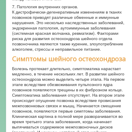
7. Патология внутренних органов.
К дистрофически-дегенеративным изменениям в тканях
позвонков приводят различные обменные и иммунные
нарушения. Это несколько наследственных заболеваний,
эндокринная патология, аутоиммунные заболевания
(системная красная волчанка, ревматизм). Факторами
риска для развития остеохондроза шейного отдела
позвоночника являются также курение, злоупотребление
алкоголем, стрессы и неправильное питание.
Симптомы шейного остеохондроза
Болезнь протекает длительно, симптоматика нарастает
медленно, в течение нескольких лет. В развитии шейного
остеохондроза можно выделить четыре этапа. На первом
этапе вследствие обезвоживания пульпозного ядра
позвонков появляются трещины в их фиброзном кольце.
Симптоматика заболевания отсутствует. На втором этапе
происходит опущение позвонка вследствие провисания
межпозвонковых связок и мышц. Начинается смещение
позвонков, появляются первые симптомы заболевания.
Клиническая картина в полной мере разворачивается во
время третьего этапа заболевания, когда начинает
выпячиваться содержимое межпозвоночных дисков