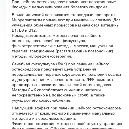
При шейном остеохондрозе применяют новокаиновые
блокады с целью купирования болевого синдрома.
В виде инъекций назначаются стероидные препараты.
Миорелаксанты применяют при мышечных спазмах. Для
улучшения обменных процессов назначаются витамины
В1, В6 и В12.
Немедикаментозные методы лечения шейного
остеохондроза: лечебная физкультура,
физиотерапевтические методы, массаж, мануальная
терапия, тракционные (растягивающие позвоночник)
методы, иглорефлексотерапия.
Лечебная физкультура (ЛФК) при лечении шейного
остеохондроза преследует цель устранения
передавливания нервных корешков, исправления осанки
и для укрепления мышечного корсета. ЛФК помогает
предотвратить развитие осложнений остеохондроза.
Методы ЛФК способствуют снижению нагрузки
непосредственно на позвоночный столб, а также
улучшают его кровоснабжение.
Наилучший эффект при лечении шейного остеохондроза
отмечается от комплексного применения мануальных
методов и иглорефлексотерапии.
Физиотерапевтические методы способствуют устранению
боли и воспаления. Обычно используют электрофорез,