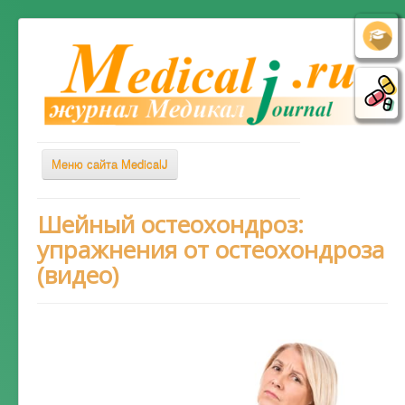
Меню сайта MedicalJ
Весь Медикал
Шейный остеохондроз:
упражнения от остеохондроза
Симптомы
(видео)
Заболевания
Диагностика
Лечение
Советы врача
Альтернативная медицина