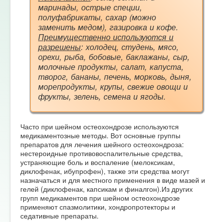
маринады, острые специи,
полуфабрикаты, сахар (можно
заменить медом), газировка и кофе.
Преимущественно используются и
разрешены
: холодец, студень, мясо,
орехи, рыба, бобовые, баклажаны, сыр,
молочные продукты, салат, капуста,
творог, бананы, печень, морковь, дыня,
морепродукты, крупы, свежие овощи и
фрукты, зелень, семена и ягоды.
Часто при шейном остеохондрозе используются
медикаментозные методы. Вот основные группы
препаратов для лечения шейного остеохондроза:
нестероидные противовоспалительные средства,
устраняющие боль и воспаление (мелоксикам,
диклофенак, ибупрофен), также эти средства могут
назначаться и для местного применения в виде мазей и
гелей (диклофенак, капсикам и финалгон).Из других
групп медикаментов при шейном остеохондрозе
применяют спазмолитики, хондропротекторы и
седативные препараты.