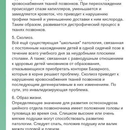
кровоснабжения тканей позвонков. При переохлаждении
происходит спазм капилляров, уменьшается и
замедляется кровоток, что приводит к нарушению
трофики тканей и уменьшению доставки к ним кислорода.
Таким образом, развивается дистрофический процесс в
тканях позвонков.
5. Сколиоз.
Всё ещё существующая "школьная" патология, связанная
с постоянным нахождением детей в одной сидячей позе в
течение всего учебного дня за неудобными плоскими
столами. А также: связанная с равнодушным отношением
к здоровью детей чиновников от образования,
отказывающихся приобретать конторки Базарного,
которые в корне решают проблему. Сколиоз приводит к
нарушению кровоснабжения тканей позвонков и
последующим дегенеративным в них изменениям. По
сути, это инвалидизирующая проблема.
6. Образ жизни.
Определяющее значение для развития остеохондроза
шейного отдела позвоночника имеет положение головы и
туловища во время сна. Слишком высокие или очень
мягкие подушки могут способствовать развитию
патологии. Следует спать, положив подушку или валик
между головой и плечом.