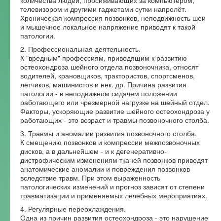
количества людей, просиживающих за компьютером,
телевизором и другими гаджетами сутки напролёт.
Хроническая компрессия позвонков, неподвижность шеи
и мышечное локальное напряжение приводят к такой
патологии.
2. Профессиональная деятельность.
К "вредным" профессиям, приводящим к развитию
остеохондроза шейного отдела позвоночника, относят
водителей, крановщиков, трактористов, спортсменов,
лётчиков, машинистов и нек. др. Причина развития
патологии - в неподвижном сидячем положении
работающего или чрезмерной нагрузке на шейный отдел.
Факторы, ускоряющие развитие шейного остеохондроза у
работающих - это возраст и травмы позвоночного столба.
3. Травмы и аномалии развития позвоночного столба.
К смещению позвонков и компрессии межпозвоночных
дисков, а в дальнейшем - и к дегенеративно-
дистрофическим изменениям тканей позвонков приводят
анатомические аномалии и повреждения позвонков
вследствие травм. При этом выраженность
патологических изменений и прогноз зависят от степени
травматизации и применяемых лечебных мероприятиях.
4. Регулярные переохлаждения.
Одна из причин развития остеохондроза - это нарушение