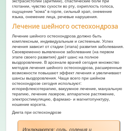
экстрасистолии (аритмии), спастические боли при
глотании, чувство сухости во рту, охриплость голоса,
ощущение "кома" в горле, сильный храп, онемение
языка, онемение лица, речевые нарушения.
Лечение шейного остеохондроза
Лечение шейного остеохондроза должно быть
комплексным, индивидуальным и системным. Успех
лечения зависит от стадии (этапа) развития заболевания.
Своевременно выявленное заболевание (на первом
этапе своего развития) даёт шанс на полное
выздоровление. В арсенале врачей сегодня множество
методов лечения шейного остеохондроза, расширенные
возможности повышают эффект лечения и увеличивают
шансы выздоровления. Чаще всего при шейном
остеохондрозе сегодня используют:
иглорефлексотерапию, вакуумное лечение, мануальную
терапию, лечение лазером, аппаратное растяжение,
электростимуляцию, фармако- и магнитопунктуру,
ношение корсета.
Диета при остеохондрозе
Исключаются
: соль, соления и