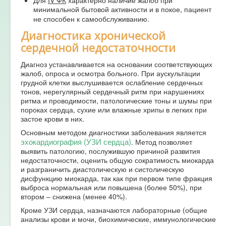
Для
IV ФК
характерно наличие жалоб при
минимальной бытовой активности и в покое, пациент
не способен к самообслуживанию.
Диагностика хронической
сердечной недостаточности
Диагноз устанавливается на основании соответствующих
жалоб, опроса и осмотра больного. При аускультации
грудной клетки выслушивается ослабление сердечных
тонов, нерегулярный сердечный ритм при нарушениях
ритма и проводимости, патологические тоны и шумы при
пороках сердца, сухие или влажные хрипы в легких при
застое крови в них.
Основным методом диагностики заболевания является
эхокардиография (УЗИ сердца)
. Метод позволяет
выявить патологию, послужившую причиной развития
недостаточности, оценить общую сократимость миокарда
и разграничить диастолическую и систолическую
дисфункцию миокарда, так как при первом типе фракция
выброса нормальная или повышена (более 50%), при
втором – снижена (менее 40%).
Кроме УЗИ сердца, назначаются лабораторные (общие
анализы крови и мочи, биохимические, иммунологические