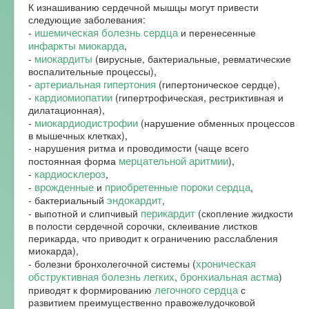
К изнашиванию сердечной мышцы могут привести
следующие заболевания:
ишемическая болезнь сердца
-
и перенесенные
инфаркты миокарда
,
миокардиты
-
(вирусные, бактериальные, ревматические
воспалительные процессы),
артериальная гипертония
-
(гипертоническое сердце),
кардиомиопатии
-
(гипертрофическая, рестриктивная и
дилатационная),
миокардиодистрофии
-
(нарушение обменных процессов
в мышечных клетках),
- нарушения ритма и проводимости (чаще всего
мерцательной аритмии
постоянная форма
),
кардиосклероз
-
,
врожденные
приобретенные пороки сердца
-
и
,
эндокардит
- бактериальный
,
перикардит
- выпотной и слипчивый
(скопление жидкости
в полости сердечной сорочки, склеивание листков
перикарда, что приводит к ограничению расслабления
миокарда),
хроническая
- болезни бронхолегочной системы (
обструктивная болезнь легких
бронхиальная астма
,
)
легочного сердца
приводят к формированию
с
развитием преимущественно правожелудочковой