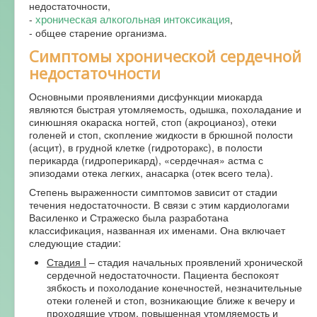
недостаточности,
хроническая алкогольная интоксикация
-
,
- общее старение организма.
Симптомы хронической сердечной
недостаточности
Основными проявлениями дисфункции миокарда
являются быстрая утомляемость, одышка, похоладание и
синюшняя окараска ногтей, стоп (акроцианоз), отеки
голеней и стоп, скопление жидкости в брюшной полости
(асцит), в грудной клетке (гидроторакс), в полости
перикарда (гидроперикард), «сердечная» астма с
эпизодами отека легких, анасарка (отек всего тела).
Степень выраженности симптомов зависит от стадии
течения недостаточности. В связи с этим кардиологами
Василенко и Стражеско была разработана
классификация, названная их именами. Она включает
следующие стадии:
Стадия I
– стадия начальных проявлений хронической
сердечной недостаточности. Пациента беспокоят
зябкость и похолодание конечностей, незначительные
отеки голеней и стоп, возникающие ближе к вечеру и
проходящие утром, повышенная утомляемость и