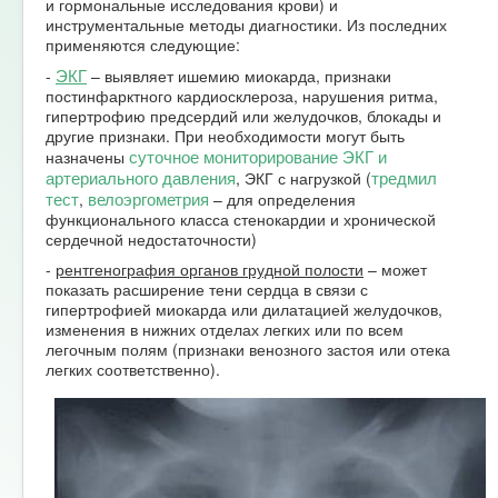
и гормональные исследования крови) и
инструментальные методы диагностики. Из последних
применяются следующие:
ЭКГ
-
– выявляет ишемию миокарда, признаки
постинфарктного кардиосклероза, нарушения ритма,
гипертрофию предсердий или желудочков, блокады и
другие признаки. При необходимости могут быть
суточное мониторирование ЭКГ и
назначены
артериального давления
тредмил
, ЭКГ с нагрузкой (
тест
велоэргометрия
,
– для определения
функционального класса стенокардии и хронической
сердечной недостаточности)
-
рентгенография органов грудной полости
– может
показать расширение тени сердца в связи с
гипертрофией миокарда или дилатацией желудочков,
изменения в нижних отделах легких или по всем
легочным полям (признаки венозного застоя или отека
легких соответственно).