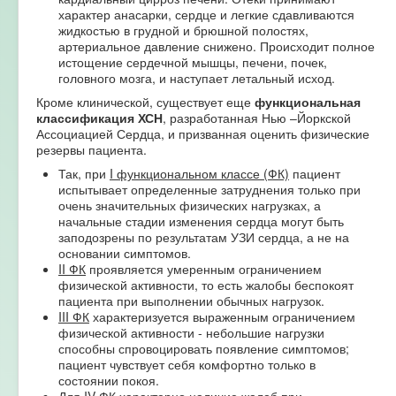
характер анасарки, сердце и легкие сдавливаются
жидкостью в грудной и брюшной полостях,
артериальное давление снижено. Происходит полное
истощение сердечной мышцы, печени, почек,
головного мозга, и наступает летальный исход.
Кроме клинической, существует еще
функциональная
классификация ХСН
, разработанная Нью –Йоркской
Ассоциацией Сердца, и призванная оценить физические
резервы пациента.
Так, при
I функциональном классе (ФК)
пациент
испытывает определенные затруднения только при
очень значительных физических нагрузках, а
начальные стадии изменения сердца могут быть
заподозрены по результатам УЗИ сердца, а не на
основании симптомов.
II ФК
проявляется умеренным ограничением
физической активности, то есть жалобы беспокоят
пациента при выполнении обычных нагрузок.
III ФК
характеризуется выраженным ограничением
физической активности - небольшие нагрузки
способны спровоцировать появление симптомов;
пациент чувствует себя комфортно только в
состоянии покоя.