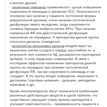
и многие другие).
-
сердечные гликозиды
применяются с целью повышения
сократимости миокарда и урежения ЧСС. Назначаются в
основном при наличии у пациента постоянной формы
мерцательной аритмии, и/или наличии систолической
дисфункции левого желудочка, когда сократимость
снижена (фракция выброса менее 40%). При наличии
нормальной ФВ или диастолической дисфункции
назначение не оправдано. К препаратам данной группы
относятся дигоксин (новодигал).
-
антагонисты кальциевых каналов
воздействуют на
мышечные клетки сосудов и сердца, расслабляя их, в
результате чего снижается АД, расширяются коронарные
артерии, и сила сердечных сокращений. В связи с
последним эффектом назначение препаратов данной
группы не оправдано при наличии систолической
дисфункции ЛЖ, так как сократимость миокарда и так
страдает. В эту группу входят нифедипин, верапамил и
дилтиазем (торговые названия – дильцем, амлодипин,
коринфар и др).
Кроме монопрепаратов, могут назначаться комбинации
различных действующих веществ в одной таблетке, что
существенно упрощает схему приема препаратов и
улучшает комплаентность – приверженность пациента к