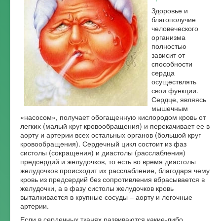
Здоровье и
Форум
благополучие
человеческого
организма
полностью
зависит от
способности
сердца
осуществлять
свои функции.
Сердце, являясь
мышечным
«насосом», получает обогащенную кислородом кровь от
легких (малый круг кровообращения) и перекачивает ее в
аорту и артерии всех остальных органов (большой круг
кровообращения). Сердечный цикл состоит из фаз
систолы (сокращения) и диастолы (расслабления)
предсердий и желудочков, то есть во время диастолы
желудочков происходит их расслабление, благодаря чему
кровь из предсердий без сопротивления вбрасывается в
желудочки, а в фазу систолы желудочков кровь
выталкивается в крупные сосуды – аорту и легочные
артерии.
Если в сердечных тканях развиваются какие-либо