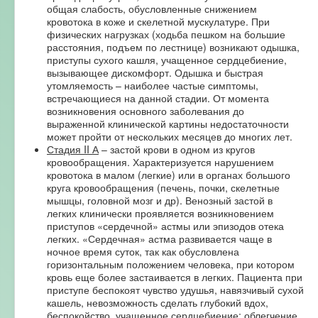
общая слабость, обусловленные снижением
кровотока в коже и скелетной мускулатуре. При
физических нагрузках (ходьба пешком на большие
расстояния, подъем по лестнице) возникают одышка,
приступы сухого кашля, учащенное сердцебиение,
вызывающее дискомфорт. Одышка и быстрая
утомляемость – наиболее частые симптомы,
встречающиеся на данной стадии. От момента
возникновения основного заболевания до
выраженной клинической картины недостаточности
может пройти от нескольких месяцев до многих лет.
Стадия II А
– застой крови в одном из кругов
кровообращения. Характеризуется нарушением
кровотока в малом (легкие) или в органах большого
круга кровообращения (печень, почки, скелетные
мышцы, головной мозг и др). Венозный застой в
легких клинически проявляется возникновением
приступов «сердечной» астмы или эпизодов отека
легких. «Сердечная» астма развивается чаще в
ночное время суток, так как обусловлена
горизонтальным положением человека, при котором
кровь еще более застаивается в легких. Пациента при
приступе беспокоят чувство удушья, навязчивый сухой
кашель, невозможность сделать глубокий вдох,
беспокойство, учащенное сердцебиение; облегчение