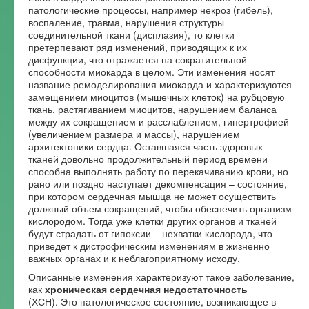
патологические процессы, например некроз (гибель),
воспаление, травма, нарушения структуры
соединительной ткани (дисплазия), то клетки
претерпевают ряд изменений, приводящих к их
дисфункции, что отражается на сократительной
способности миокарда в целом. Эти изменения носят
название ремоделирования миокарда и характеризуются
замещением миоцитов (мышечных клеток) на рубцовую
ткань, растягиванием миоцитов, нарушением баланса
между их сокращением и расслаблением, гипертрофией
(увеличением размера и массы), нарушением
архитектоники сердца. Оставшаяся часть здоровых
тканей довольно продолжительный период времени
способна выполнять работу по перекачиванию крови, но
рано или поздно наступает декомпенсация – состояние,
при котором сердечная мышца не может осуществить
должный объем сокращений, чтобы обеспечить организм
кислородом. Тогда уже клетки других органов и тканей
будут страдать от гипоксии – нехватки кислорода, что
приведет к дистрофическим изменениям в жизненно
важных органах и к неблагоприятному исходу.
Описанные изменения характеризуют такое заболевание,
как
хроническая сердечная недостаточность
(ХСН). Это патологическое состояние, возникающее в