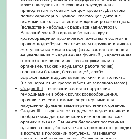
может наступить в положении полусидя или с
приподнятым головным концом кровати. Для отека
легких характерно шумное, клокочущее дыхание,
влажный кашель с пенистой мокротой розового цвета
(вследствие небольших разрывов капилляров).
Венозный застой в органах большого круга
кровообращения проявляется тяжестью и болями в
правом подреберье, увеличением окружности живота,
желтушностью кожи и склер (из-за застоя в печени и
ее увеличения с нарушением функций), нарастанием
отеков (в том числе и из – за задержки соли в
организме, так как нарушается работа почек),
головными болями, бессонницей, слабо
выраженными нарушениями психики и интеллекта
(из-за нарушения кровоснабжения головного мозга).
Стадия II В
– венозный застой и нарушение
гемодинамики в обоих кругах кровообращения,
проявляется симптомами, характерными для
нарушения функции вышеперечисленных органов.
Стадия III
– выраженной сердечной недостаточности,
необратимых дистрофических изменений во всех
органах и тканях. Пациента беспокоит постоянная
одышка в покое, большую часть времени он проводит
в постели в положении полулежа. Развивается
кардиальный цирроз печени. Отеки принимают