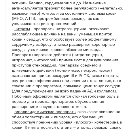
аспирин Кардио, кардиомагнил и др. Назначение
антикоагулянтов требуют более регулярного (желательно,
ежемесячного) контроля за состоянием системы крови
(МНО, АЧТВ, протромбиновое время), так как
увеличивается риск кровотечений.
-
нитраты
- препараты нитроглицерина, оказывают
расслабляющее влияние на вены, уменьшая приток
крови к сердцу, что способствует более эффективному
сердечному выбросу, а также расширяют коронарные
сосуды, увеличивая кровоснабжение миокарда.
Препараты короткого действия (нитроглицерин,
нитроминт, нитроспрей) применяются для купирования
приступов стенокардии, препараты среднего и
длительного действия (моночинкве, пектрол, изокет)
назначаются при стенокардии III и IV ФК, также нитраты
внутривенно эффективны при лечении отека легких, но в
сочетании с препаратами, повышающими тонус сосудов
(для предупреждения резкого падения АД и коллапса).
Побочным эффектом является стойкая головная боль в
первые дни приема препаратов, обусловленная
расширением сосудов головного мозга.
-
гиполипидемические препараты
оказывают влияние на
обмен холестерина и липидов, его образующих,
способствуя понижению уровня «плохого» холестерина в
крови. К ним относятся статины – аторис, ловакор, симло