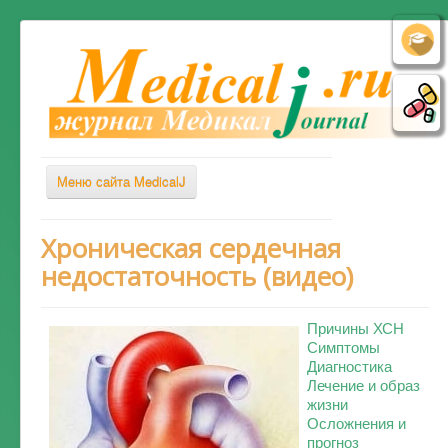
Меню сайта MedicalJ
Весь Медикал
Хроническая сердечная
недостаточность (видео)
Симптомы
Заболевания
Причины ХСН
Диагностика
Симптомы
Диагностика
Лечение
Лечение и образ
жизни
Советы врача
Осложнения и
Альтернативная медицина
прогноз