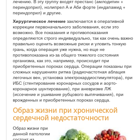
лечению. В эту группу входят престанс (амлодипин +
периндоприл), нолипрел А и Аби форте (индапамид +
периндоприл) и другие.
Хирургическое лечение
заключается в оперативной
коррекции первоначального заболевания, если это
возможно. Все показания и противопоказания
определяются строго индивидуально, так как очень важно
правильно оценить возможные риски и уловить тонкую
грань, когда операция уже нужна, но еще не
противопоказана из-за общего тяжелого состояния
организма, как это, например, происходит при
приобретенных пороках сердца. Операции показаны при
сложных нарушениях ритма (радиочастотная аблация
легочных вен, установка электрокардиостимулятора), при
ИБС (стентирование коронарных сосудов и аорто-
коронарное шунтирование), при аневризме ЛЖ
(иссечение и ушивание рубцового выпячивания), при
врожденных и приобретенных пороках сердца.
Образ жизни при хронической
сердечной недостаточности
Образ жизни при
данной патологии
состоит из