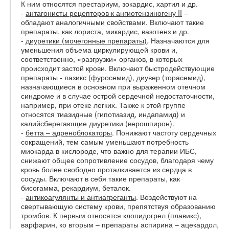
К ним относятся престариум, зокардис, хартил и др.
-
антагонисты рецепторов к ангиотензиногену II
–
обладают аналогичными свойствами. Включают такие
препараты, как лориста, микардис, вазотенз и др.
-
диуретики (мочегонные препараты)
. Назначаются для
уменьшения объема циркулирующей крови и,
соответственно, «разгрузки» органов, в которых
происходит застой крови. Включают быстродействующие
препараты - лазикс (фуросемид), диувер (торасемид),
назначающиеся в основном при выраженном отечном
синдроме и в случае острой сердечной недостаточности,
например, при отеке легких. Также к этой группе
относятся тиазидные (гипотиазид, индапамид) и
калийсберегающие диуретики (верошпирон).
-
бетта – адреноблокаторы
. Понижают частоту сердечных
сокращений, тем самым уменьшают потребность
миокарда в кислороде, что важно для терапии ИБС,
снижают общее сопротивление сосудов, благодаря чему
кровь более свободно проталкивается из сердца в
сосуды. Включают в себя такие препараты, как
бисогамма, рекардиум, беталок.
-
антикоагулянты и антиагреганты
. Воздействуют на
свертывающую систему крови, препятствуя образованию
тромбов. К первым относятся клопидогрел (плавикс),
варфарин, ко вторым – препараты аспирина – ацекардол,