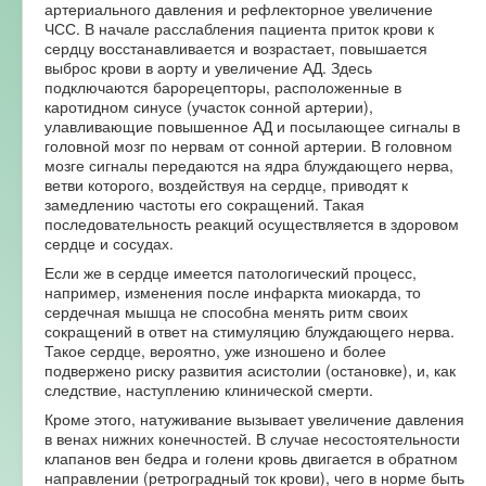
артериального давления и рефлекторное увеличение
ЧСС. В начале расслабления пациента приток крови к
сердцу восстанавливается и возрастает, повышается
выброс крови в аорту и увеличение АД. Здесь
подключаются барорецепторы, расположенные в
каротидном синусе (участок сонной артерии),
улавливающие повышенное АД и посылающее сигналы в
головной мозг по нервам от сонной артерии. В головном
мозге сигналы передаются на ядра блуждающего нерва,
ветви которого, воздействуя на сердце, приводят к
замедлению частоты его сокращений. Такая
последовательность реакций осуществляется в здоровом
сердце и сосудах.
Если же в сердце имеется патологический процесс,
например, изменения после инфаркта миокарда, то
сердечная мышца не способна менять ритм своих
сокращений в ответ на стимуляцию блуждающего нерва.
Такое сердце, вероятно, уже изношено и более
подвержено риску развития асистолии (остановке), и, как
следствие, наступлению клинической смерти.
Кроме этого, натуживание вызывает увеличение давления
в венах нижних конечностей. В случае несостоятельности
клапанов вен бедра и голени кровь двигается в обратном
направлении (ретроградный ток крови), чего в норме быть