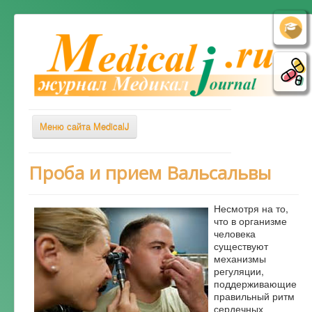
Меню сайта MedicalJ
Весь Медикал
Проба и прием Вальсальвы
Симптомы
Несмотря на то,
Заболевания
что в организме
человека
Диагностика
существуют
Лечение
механизмы
регуляции,
Советы врача
поддерживающие
правильный ритм
Альтернативная медицина
сердечных