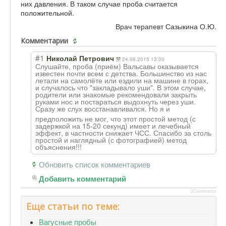
них давления. В таком случае проба считается
положительной.
Врач терапевт Сазыкина О.Ю.
Комментарии
#1
Николай Петрович
24.08.2015 13:00
Слушайте, проба (приём) Вальсавы оказывается
известен почти всем с детства. Большинство из нас
летали на самолёте или ездили на машине в горах,
и случалось что "закладывало уши". В этом случае,
родители или знакомые рекомендовали закрыть
руками нос и постараться выдохнуть через уши.
Сразу же слух восстанавливалс
я. Но я и
предположить не мог, что этот простой метод (с
задержкой на 15-20 секунд) имеет и лечебный
эффект, в частности снижает ЧСС. Спасибо за столь
простой и наглядный (с фотографией) метод
объяснения!!!
Обновить список комментариев
Добавить комментарий
JComments
Еще статьи по теме:
Вагусные пробы