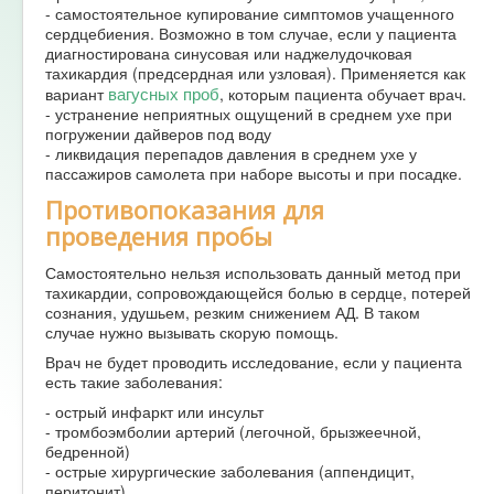
- самостоятельное купирование симптомов учащенного
сердцебиения. Возможно в том случае, если у пациента
диагностирована синусовая или наджелудочковая
тахикардия (предсердная или узловая). Применяется как
вагусных проб
вариант
, которым пациента обучает врач.
- устранение неприятных ощущений в среднем ухе при
погружении дайверов под воду
- ликвидация перепадов давления в среднем ухе у
пассажиров самолета при наборе высоты и при посадке.
Противопоказания для
проведения пробы
Самостоятельно нельзя использовать данный метод при
тахикардии, сопровождающейся болью в сердце, потерей
сознания, удушьем, резким снижением АД. В таком
случае нужно вызывать скорую помощь.
Врач не будет проводить исследование, если у пациента
есть такие заболевания:
- острый инфаркт или инсульт
- тромбоэмболии артерий (легочной, брызжеечной,
бедренной)
- острые хирургические заболевания (аппендицит,
перитонит)