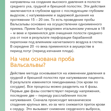
направлены на создание высокого давления в полости
среднего уха, грудной и брюшной полостях. Эти действия
заключаются в глубоком вдохе с последующим глубоким
выдохом, с натуживанием и задержкой дыхания на
протяжении 15 – 20 сек. То есть проведение пробы
Вальсальвы основано на осуществлении одноименного
приема. Прием был предложен итальянским ученым в 18
– м веке и применялся для очищения полости среднего
уха от гноя в результате перфорации барабанной
перепонки под влиянием нагнетаемого воздуха в глотке.
В середине 20 -го века применялся в акушерстве в
период потуг (период изгнания плода).
На чем основана проба
Вальсальвы?
Действие метода основывается на изменении давления в
грудной и брюшной полостях при натуживании пациента.
В результате изменяется гемодинамика (ток крови по
сосудам). Все процессы можно разделить на 4 фазы.
Первые две фазы соответствуют периоду напряжения,
последние две – периоду расслабления после
натуживания. Сначала происходит механическое
спадение крупных вен, из-за чего снижается приток крови
к сердцу. Это вызывает снижение сердечного выброса,