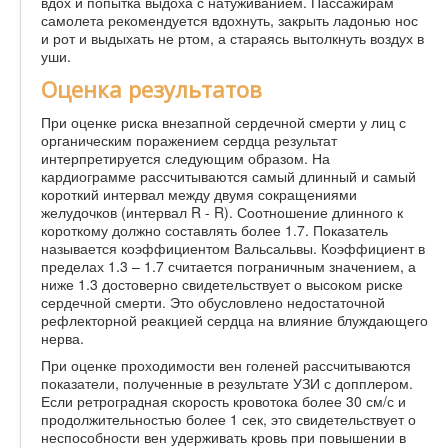
вдох и попытка выдоха с натуживанием. Пассажирам
самолета рекомендуется вдохнуть, закрыть ладонью нос
и рот и выдыхать не ртом, а стараясь вытолкнуть воздух в
уши.
Оценка результатов
При оценке риска внезапной сердечной смерти у лиц с
органическим поражением сердца результат
интерпретируется следующим образом. На
кардиограмме рассчитываются самый длинный и самый
короткий интервал между двумя сокращениями
желудочков (интервал R - R). Соотношение длинного к
короткому должно составлять более 1.7. Показатель
называется коэффициентом Вальсальвы. Коэффициент в
пределах 1.3 – 1.7 считается пограничным значением, а
ниже 1.3 достоверно свидетельствует о высоком риске
сердечной смерти. Это обусловлено недостаточной
рефлекторной реакцией сердца на влияние блуждающего
нерва.
При оценке проходимости вен голеней рассчитываются
показатели, полученные в результате УЗИ с допплером.
Если ретроградная скорость кровотока более 30 см/с и
продолжительностью более 1 сек, это свидетельствует о
неспособности вен удерживать кровь при повышении в