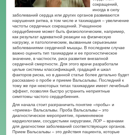
сокращений,
Форум
иногда в силу
заболеваний сердца или других органов развиваются
нарушения ритма, в том числе и тахикардия – увеличение
частоты сердечных сокращений. Учащенное
сердцебиение может быть физиологическим, например,
как результат адекватной реакции на физическую
нагрузку, и патологическим, вызванным серьезными
заболеваниями сердечной мышцы. В последнем случае
важно оценить тип тахикардии и ее прогностическое
значение, в частности, риск развития внезапной
сердечной смертности. Для этого врачи разработали
целые системы классификаций, градаций и шкал
факторов риска, но в данной статье более детально будет
рассказано о пробе и приеме Вальсальвы. Последний к
тому же при некоторых типах тахикардии имеет лечебный
эффект, позволяя быстро устранить неприятные
симптомы частого сердцебиения.
Для начала стоит разграничить понятие «пробы» и
«приема» Вальсальвы. Проба Вальсальвы – это
диагностическое мероприятие, применяемое
кардиологами, сосудистыми хирургами, ЛОР – врачами
для диагностики заболеваний соответствующих органов.
Прием Вальсальвы – это действия пациента, которые