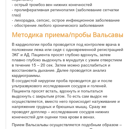
- острый тромбоз вен нижних конечностей
- пролиферативная ретинопатия (заболевание сетчатки
глаз)
- лихорадка, сепсис, острое инфекционное заболевание
- обострение любого хронического заболевания
Методика приема/пробы Вальсавы
В кардиологии проба проводится под контролем врача в
положении лежа или сидя с одновременной регистрацией
ЭКГ и АД. Пациента просят глубоко вдохнуть, затем
плавно глубоко выдохнуть в мундштук с узким отверстием
в течение 15 – 20 сек. Затем можно расслабиться и
восстановить дыхание. Далее проводится анализ
кардиограммы.
В сосудистой хирургии проба проводится до и после
ультразвукового исследования сосудов и голеней.
Пациента просят встать, вдохнуть и попытаться
выдохнуть с закрытым ртом. То есть сам выдох не
осуществляется, вместо него происходит натуживание и
напряжение грудных и брюшных мышц. Сразу же
проводят допплер – исследование сосудов нижних
конечностей для оценки тока крови в венах.
Прием Вальсальвы осуществляется подобным образом –