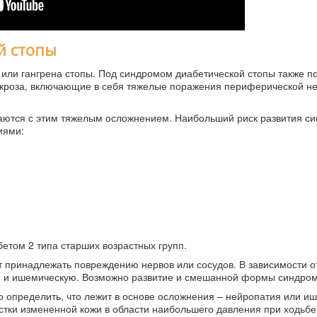
й стопы
с или гангрена стопы. Под синдромом диабетической стопы также п
кроза, включающие в себя тяжелые поражения периферической н
ваются с этим тяжелым осложнением. Наибольший риск развития с
иями:
етом 2 типа старших возрастных групп.
 принадлежать повреждению нервов или сосудов. В зависимости от
ю и ишемическую. Возможно развитие и смешанной формы синдром
 определить, что лежит в основе осложнения – нейропатия или и
стки измененной кожи в области наибольшего давления при ходьбе