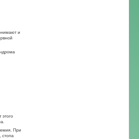
онимают и
ервной
индрома
 этого
а.
шемия. При
, стопа