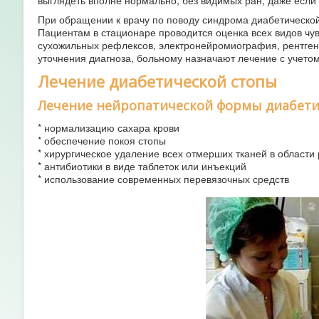
выглядеть вполне нормально, без видимых ран, даже если 
При обращении к врачу по поводу синдрома диабетической
Пациентам в стационаре проводится оценка всех видов чу
сухожильных рефлексов, электронейромиография, рентгено
уточнения диагноза, больному назначают лечение с учето
Лечение диабетической стопы
Лечение нейропатической формы диабети
* нормализацию сахара крови
* обеспечение покоя стопы
* хирургическое удаление всех отмерших тканей в области
* антибиотики в виде таблеток или инъекций
* использование современных перевязочных средств