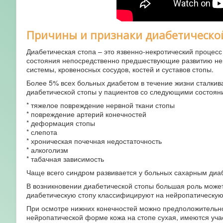
Причины и признаки диабетическо
Диабетическая стопа – это язвенно-некротический процес
состояния непосредственно предшествующие развитию не
системы, кровеносных сосудов, костей и суставов стопы.
Более 5% всех больных диабетом в течение жизни сталки
диабетической стопы у пациентов со следующими состоян
* тяжелое повреждение нервной ткани стопы
* повреждение артерий конечностей
* деформация стопы
* слепота
* хроническая почечная недостаточность
* алкоголизм
* табачная зависимость
Чаще всего синдром развивается у больных сахарным диаб
В возникновении диабетической стопы большая роль может
диабетическую стопу классифицируют на нейропатическу
При осмотре нижних конечностей можно предположительно
нейропатической форме кожа на стопе сухая, имеются уча