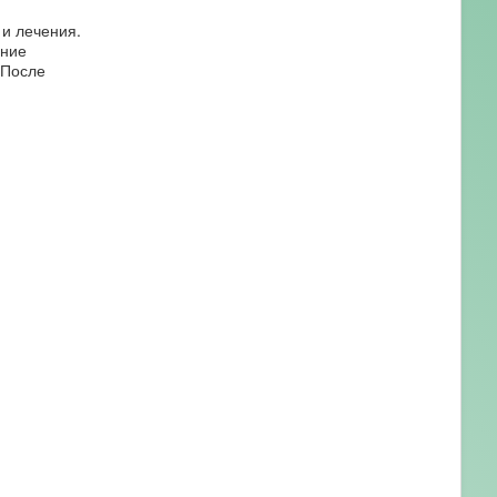
и лечения.
ение
 После