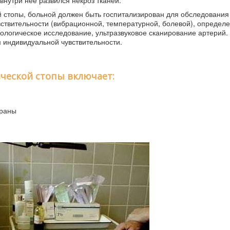
внутри нее развился некроз тканей.
 стопы, больной должен быть госпитализирован для обследования 
вствительности (вибрационной, температурной, болевой), определ
логическое исследование, ультразвуковое сканирование артерий.
м индивидуальной чувствительности.
ческой стопы включает:
 раны