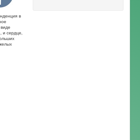
енденция в
ное
 виде
, и сердце,
больших
яжелых