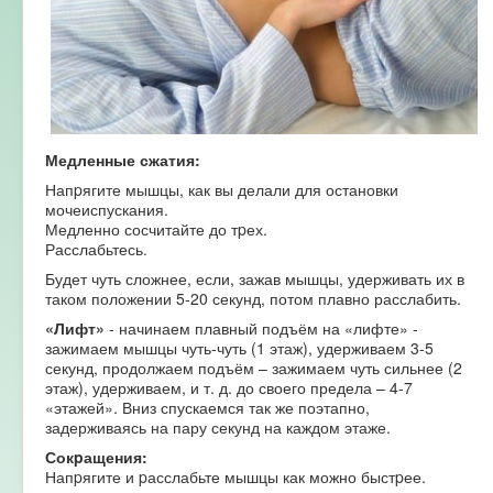
Медленные сжатия:
Напpягите мышцы, как вы делали для остановки
мочеиспускания.
Медленно сосчитайте до тpех.
Расслабьтесь.
Будет чуть сложнее, если, зажав мышцы, удерживать их в
таком положении 5-20 секунд, потом плавно расслабить.
«Лифт»
- начинаем плавный подъём на «лифте» -
зажимаем мышцы чуть-чуть (1 этаж), удерживаем 3-5
секунд, продолжаем подъём – зажимаем чуть сильнее (2
этаж), удерживаем, и т. д. до своего предела – 4-7
«этажей». Вниз спускаемся так же поэтапно,
задерживаясь на пару секунд на каждом этаже.
Сокpащения:
Напpягите и pасслабьте мышцы как можно быстpее.