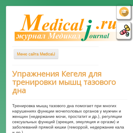
Меню сайта MedicalJ
Весь Медикал
Упpажнения Кегеля для
тренировки мышц тазового
Симптомы
дна
Заболевания
Диагностика
Тренировка мышц тазового дна помогает при многих
Лечение
нарушениях функции мочеполовых органов у мужчин и
женщин (недержание мочи, простатит и др.), регуляции
Советы врача
сексуальных функций (эрекция, эякуляция и оргазм) и
заболеваний прямой кишки (геморрой, недержание кала
Альтернативная медицина
и др.).