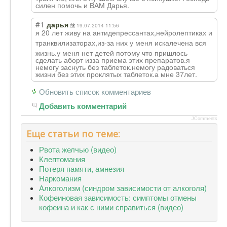
силен помочь и ВАМ Дарья.
#1
дарья
19.07.2014 11:56
я 20 лет живу на антидепрессанта
х,нейролептиках и
транквилизатора
х,из-за них у меня искалечена вся
жизнь.у меня нет детей потому что пришлось
сделать аборт изза приема этих препаратов.я
немогу заснуть без таблеток.немогу радоваться
жизни без этих проклятых таблеток.а мне 37лет.
Обновить список комментариев
Добавить комментарий
JComments
Еще статьи по теме:
Рвота желчью (видео)
Клептомания
Потеря памяти, амнезия
Наркомания
Алкоголизм (синдром зависимости от алкоголя)
Кофеиновая зависимость: симптомы отмены
кофеина и как с ними справиться (видео)