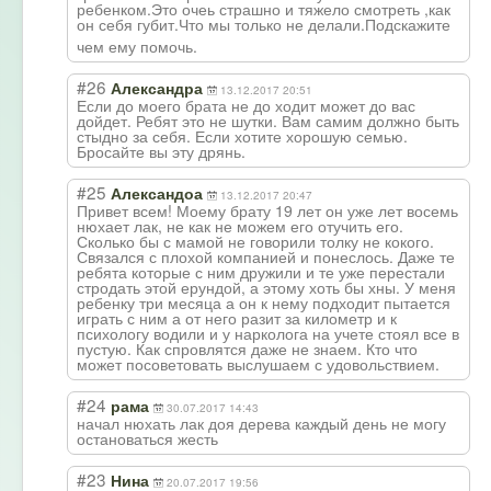
ребенком.Это очеь страшно и тяжело смотреть ,как
он себя губит.Что мы только не делали.Подскажи
те
чем ему помочь.
#26
Александpa
13.12.2017 20:51
Если до моего брата не до ходит может до вас
дойдет. Ребят это не шутки. Вам самим должно быть
стыдно за себя. Если хотите хорошую семью.
Бросайте вы эту дрянь.
#25
Александоа
13.12.2017 20:47
Привет всем! Моему брату 19 лет он уже лет восемь
нюхает лак, не как не можем его отучить его.
Сколько бы с мамой не говорили толку не кокого.
Связался с плохой компанией и понеслось. Даже те
ребята которые с ним дружили и те уже перестали
стродать этой ерундой, а этому хоть бы хны. У меня
ребенку три месяца а он к нему подходит пытается
играть с ним а от него разит за километр и к
психологу водили и у нарколога на учете стоял все в
пустую. Как спровлятся даже не знаем. Кто что
может посоветовать выслушаем с удовольствием.
#24
рама
30.07.2017 14:43
начал нюхать лак доя дерева каждый день не могу
остановаться жесть
#23
Нина
20.07.2017 19:56