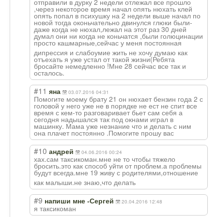
отправили в дурку 2 недели отлежал все прошло
,через некоторое время начал опять нюхать клей
опять попал в психушку на 2 недели выше начал по
новой тогда оконьчательно двинулся глюки были-
даже когда не нюхал,лежал на этот раз 30 дней
думал они ни когда не коньчатся ,были голюцинации
просто кашмарные,сейча
с у меня постоянная
дипрессия и слабоумие жить не хочу думаю как
отъехать я уже устал от такой жизни(Ребята
бросайте немедленно !Мне 28 сейчас все так и
осталось.
#11
яна
03.07.2016 04:31
Помогите моему брату 21 он нюхает бензин года 2 с
головой у него уже не в порядке не ест не спит все
время с кем-то разговаривает бьет сам себя а
сегодня надышался так под окнами играл в
машинку. Мама уже незнание что и делать с ним
она плачет постоянно .Помогите прошу вас
#10
андрей
04.06.2016 00:24
хах.сам таксикоман.мне не то чтобы тяжело
бросить.это как способ уйти от проблем.а проблемы
будут всегда.мне 19 живу с родителями,отно
шение
как малыши.не знаю,что делать
#9
напиши мне -Сергей
20.04.2016 12:48
я таксикоман