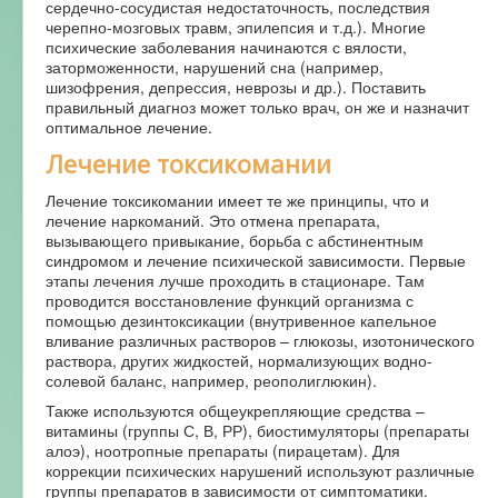
сердечно-сосудистая недостаточность, последствия
черепно-мозговых травм, эпилепсия и т.д.). Многие
психические заболевания начинаются с вялости,
заторможенности, нарушений сна (например,
шизофрения, депрессия, неврозы и др.). Поставить
правильный диагноз может только врач, он же и назначит
оптимальное лечение.
Лечение токсикомании
Лечение токсикомании имеет те же принципы, что и
лечение наркоманий. Это отмена препарата,
вызывающего привыкание, борьба с абстинентным
синдромом и лечение психической зависимости. Первые
этапы лечения лучше проходить в стационаре. Там
проводится восстановление функций организма с
помощью дезинтоксикации (внутривенное капельное
вливание различных растворов – глюкозы, изотонического
раствора, других жидкостей, нормализующих водно-
солевой баланс, например, реополиглюкин).
Также используются общеукрепляющие средства –
витамины (группы С, В, РР), биостимуляторы (препараты
алоэ), ноотропные препараты (пирацетам). Для
коррекции психических нарушений используют различные
группы препаратов в зависимости от симптоматики.