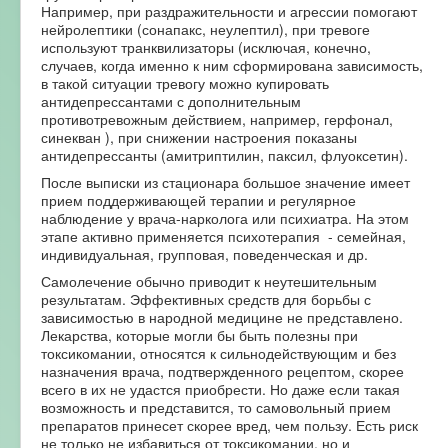
Например, при раздражительности и агрессии помогают
нейролептики (сонапакс, неулептил), при тревоге
используют транквилизаторы (исключая, конечно,
случаев, когда именно к ним сформирована зависимость,
в такой ситуации тревогу можно купировать
антидепрессантами с дополнительным
противотревожным действием, например, герфонал,
синекван ), при снижении настроения показаны
антидепрессанты (амитриптилин, паксил, флуоксетин).
После выписки из стационара большое значение имеет
прием поддерживающей терапии и регулярное
наблюдение у врача-нарколога или психиатра. На этом
этапе активно применяется психотерапия - семейная,
индивидуальная, групповая, поведенческая и др.
Самолечение обычно приводит к неутешительным
результатам. Эффективных средств для борьбы с
зависимостью в народной медицине не представлено.
Лекарства, которые могли бы быть полезны при
токсикомании, относятся к сильнодействующим и без
назначения врача, подтвержденного рецептом, скорее
всего в их не удастся приобрести. Но даже если такая
возможность и представится, то самовольный прием
препаратов принесет скорее вред, чем пользу. Есть риск
не только не избавиться от токсикомании, но и