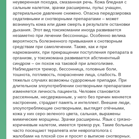
неуверенная походка, смазанная речь. Кожа бледная с
сальным налетом, зрачки расширены, пульс учащен,
артериальное давление снижено. Опасна передозировка
седативными и снотворными препаратами – может
возникнуть кома или даже смерть в результате остановки
дыхания. Этот вид токсикомании иногда развивается
незаметно при лечении бессонницы. Особенно велика
вероятность болезненного привыкания к снотворным
средствам при самолечении. Также, как и при
наркоманиях, при прекращении поступления препарата в
организм, у токсикомана развивается абстинентный
синдром – он похож на таковой при алкоголизме.
Наблюдается тремор, бессонница, головные боли,
тошнота, потливость, покраснение лица, слабость. В
тяжелых случаях возможны судорожные припадки. При
длительном злоупотреблении снотворными препаратами
изменяется личность пациента. Человек становится
рассеянным, несдержанным, у него без причин меняется
настроение, страдает память и интеллект. Внешне люди,
злоупотребляющие снотворными, выглядят отёчными,
кожа у них серо-зеленого цвета, сальная, выражены
мимические морщины. Зрачки расширены. Язык с грязно-
коричневым налетом, имеется тремор рук. Такие больные
часто посещают терапевта или невропатолога с
жалобами на плохой сон и просят о выписке снотворных.