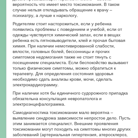
вероятность что имеет место токсикомания. В таком
случае нельзя откладывать обращение к врачу –
психиатру, а лучше к наркологу.
Родителям стоит насторожиться, если у ребенка
появились проблемы с поведением и учебой, если от
одежды чувствуется химический запах, если в вещах
ребенка есть пятновыводители, клей и прочая бытовая
химия. При наличии немотивированной слабости,
вялости, головных болей, бессонницы и прочих
симптомов недомогания также не стоит тянуть с
посещением специалиста. Если беспокойство вызывают
только физические симптомы, можно обратиться к
терапевту. Для определения состояния здоровья
необходимо сдать анализы крови, мочи, сделать
электрокардиограмму.
При наличии хотя бы единичного судорожного припадка
обязательна консультация невропатолога и
электроэнцефалограмма.
Самодиагностика токсикомании мало вероятна –
выявление синдрома зависимости непростое дело. Пусть
этим занимается специалист. Внешние проявления
токсикомании могут походить на симптомы многих других
заболеваний (артериальная гипертензия, атеросклероз,