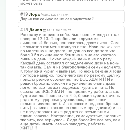
может быть
#19
Лора
25.04.2017 11:04
Дарья как сейчас ваше самочувствие?
#18
Данил
28.12.2016 20:57
Расскажу историю о себе. Был очень молод лет так
наверно 12-13. Попробовали с друзьями
очищенный бензин, понравилось, даже очень. Сам
не заметил как меня втянуло в это. Начинал как все
по маленьку и не долго, но дошло все до того что
брал 0.5л очищенного бензина и мне его хватало
лишь на день. Нюхал каждый день и не по разу.
Каждый день оставлял определенную дозу на ночь
так сказать. Сам я из благополучной семьи если что.
К тому же я курил и выпивал. Но нюха бензин я года
полтора наверно, после чего как по резкому щелчку
пришло резкое осознание, что ВСЕ ХВАТИТ! И я
решил бросать, бросил на удивление очень даже
легко, но все так же продолжал курить и пить. Но
осознание ВСЕ ХВАТИТ по прежнему работала как
будто заело. Прошло лет 4-5, бросил курить ( очень
рад этому, здоровье улучшилось, произошли
сильные изменения). И вот совсем недавно бросил
пить ( выпиваю только по главным праздникам) и вы
не представляет как я рад что со всеми этими
ядами завязал. Настроение, самочувствие, желание
творить, все вернулось. Люди бросайте все это, вам
еще детей иметь, семью заводить, работать,
ЖИТЬ!!!!