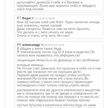
допускайте ,дьявола к себе и к близким и
окружающим .Всем вам мирного неба и твёрдого
шага под ногами .
#7
боря
15.12.2015 19:38
Мне 22 нюхаю клей уже 8лет. Курю канаплю иногда
пью алкаголь, чикаю насвай
Даже сигареты. Кажется сам не мого бросить.
Что делать и с чего ночать не знаю.
Очень и очень хочу жить без них!
#6
александр
26.06.2015 13:54
В общем у меня такая беда.
Я токсикоманю почти год (2-3 раза в неделю).По
началу мне нравилось это,эйфория,гал
люцинации,лёгко
сть и не думаешь о тех проблемах
которые имеешь.
Но потом стал замечать что прихожу в себя не в том
месте где начанал это не хорошее дело.
Первым двум разам не придал этому особого
значения.Но потом меня это стало пугать.Во
первых,сейчас у меня этот процесс происходит
неожиданно,стои
т только слегка учуить запах
растворителя или же другого химического вещества
как я оказываюсь где то во дворе и совершенно не
чего не помню.Не помню как пришёл в то место,не
помню чем обдышался,бывае
т иногда нахожу
пустые бутылки в различных местах,будь то шкав
или де холодильник.Но не помню что бы я ставил