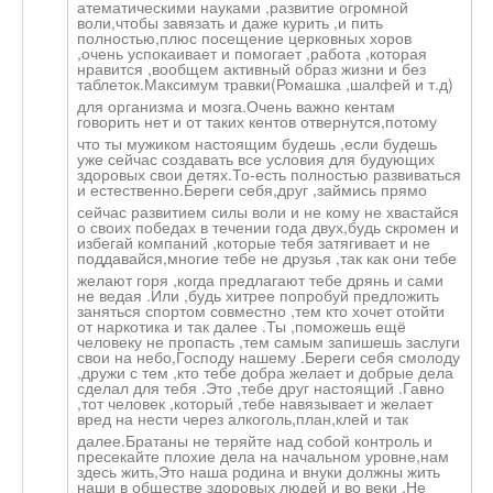
атематическими науками ,развитие огромной
воли,чтобы завязать и даже курить ,и пить
полностью,плюс посещение церковных хоров
,очень успокаивает и помогает ,работа ,которая
нравится ,вообщем активный образ жизни и без
таблеток.Максим
ум травки(Ромашка ,шалфей и т.д)
для организма и мозга.Очень важно кентам
говорить нет и от таких кентов отвернутся,пото
му
что ты мужиком настоящим будешь ,если будешь
уже сейчас создавать все условия для будующих
здоровых свои детях.То-есть полностью развиваться
и естественно.Бер
еги себя,друг ,займись прямо
сейчас развитием силы воли и не кому не хвастайся
о своих победах в течении года двух,будь скромен и
избегай компаний ,которые тебя затягивает и не
поддавайся,мног
ие тебе не друзья ,так как они тебе
желают горя ,когда предлагают тебе дрянь и сами
не ведая .Или ,будь хитрее попробуй предложить
заняться спортом совместно ,тем кто хочет отойти
от наркотика и так далее .Ты ,поможешь ещё
человеку не пропасть ,тем самым запишешь заслуги
свои на небо,Господу нашему .Береги себя смолоду
,дружи с тем ,кто тебе добра желает и добрые дела
сделал для тебя .Это ,тебе друг настоящий .Гавно
,тот человек ,который ,тебе навязывает и желает
вред на нести через алкоголь,план,к
лей и так
далее.Братаны не теряйте над собой контроль и
пресекайте плохие дела на начальном уровне,нам
здесь жить,Это наша родина и внуки должны жить
наши в обществе здоровых людей и во веки .Не