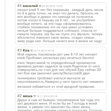
#4
василий
23.04.2015 14:42
нюхал клей 5 лет без перерыва , каждый день часов
по 6 в день точно, не знал что делать, бросить не
мог вообще и думал что никогда не получится.
потом попал в тюрьму на 6 лет , не употреблял
вообще ничего. за эти годы сформировалось
стойкое понимание что ни при каких условиях
нельзя больше поддаваться соблазну. спасла от
смерти тюрьма, как бы не глупо это звучало. теперь
абсолютно изменил свою жизнь. создал семью ,
живу ради нее. больше ничего мне в жизни не надо
#3
Kira
19.12.2014 04:44
Мой парень токсикоман,вот уже 8-10 лет нюхает
клей.Пробовал несколько раз лечиться-беспол
езно.Через какой-то определённый промежуток
времени,заново садился за клей.Родители от него
отвернулись,он стал для них обузой.Ему сейчас 20
лет.Кое-как закончил школу(9классов)
В двух
техникумах пробовал учиться-выгнали за
неуспеваемость.
Наверно,у него просто нет никакого
желания избавиться от этой вредной привычки.
#2
миша
16.11.2014 20:16
Дарья я сам из бывших токсикоманов три года это
зло держало меня. И если бы не Господь в моей
жизни, я уверен что закончил бы свою жизнь
трагично, или в лучшем случае в психушке. Господь