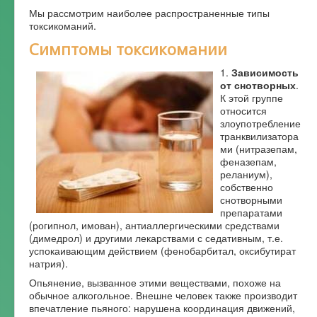
Мы рассмотрим наиболее распространенные типы
токсикоманий.
Симптомы токсикомании
1.
Зависимость
от снотворных
.
К этой группе
относится
злоупотребление
транквилизатора
ми (нитразепам,
феназепам,
реланиум),
собственно
снотворными
препаратами
(рогипнол, имован), антиаллергическими средствами
(димедрол) и другими лекарствами с седативным, т.е.
успокаивающим действием (фенобарбитал, оксибутират
натрия).
Опьянение, вызванное этими веществами, похоже на
обычное алкогольное. Внешне человек также производит
впечатление пьяного: нарушена координация движений,