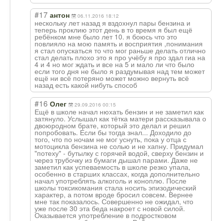
#17
антон
06.11.2016 18:12
нескольку лет назад я вздохнул пары бензина и
теперь проклию этот день в то время я был ещё
ребёнком мне было лет 10. я боюсь что это
повлияло на мою память и восприятия ,понимания
я стал опускаться то что мог раньше делать отлично
стал делать плохо это я про учёбу я про здал гиа на
4 и 4 но мог ждать и все на 5 и мало ли что было
если того дня не было я раздумывая над тем может
ещё ни всё потеряно может можно вернуть всё
назад есть какой нибуть способ
#16
Олег
29.09.2016 00:15
Ещё в школе начал нюхать бензин и не заметил как
затянуло. Услышал как тётка матери рассказывала о
двоюродном брате, который это делал и решил
попробовать. Если бы тогда знал... Доходило до
того, что по ночам не мог уснуть, пока у отца с
мотоцикла бензина не солью и не хапну. Придумал
"потеху" - бутылку с горячей водой, сверху бензин и
через трубочку из бумаги дышал парами. Даже не
заметил как успеваемость в школе резко упала,
особенно в старших классах, когда дополнительно
начал употреблять алкоголь и коноплю. После
школы токсикомания стала носить эпизодический
характер, а потом вроде бросил совсем. Вернее
мне так показалось. Совершенно не ожидал, что
уже после 30 эта беда накроет с новой силой.
Оказывается употребление в подростковом