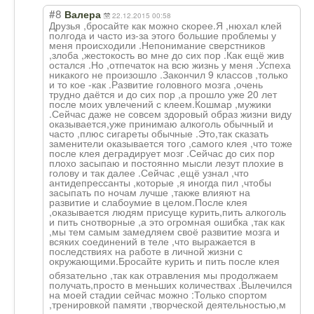
#8
Валера
22.12.2015 00:58
Друзья ,бросайте как можно скорее.Я ,нюхал клей
полгода и часто из-за этого большие проблемы у
меня происходили .Непонимание сверстников
,злоба ,жестокость во мне до сих пор .Как ещё жив
остался .Но ,отпечаток на всю жизнь у меня .Успеха
никакого не произошло .Закончил 9 классов ,только
и то кое -как .Развитие головного мозга ,очень
трудно даётся и до сих пор ,а прошло уже 20 лет
после моих увлечений с клеем.Кошмар ,мужики
.Сейчас даже не совсем здоровый образ жизни виду
оказывается,уже принимаю алкоголь обычный и
часто ,плюс сигареты обычные .Это,так сказать
заменители оказывается того ,самого клея ,что тоже
после клея деградирует мозг .Сейчас до сих пор
плохо засыпаю и постоянно мысли лезут плохие в
голову и так далее .Сейчас ,ещё узнал ,что
антидепрессанты ,которые ,я иногда пил ,чтобы
засыпать по ночам лучше ,также влияют на
развитие и слабоумие в целом.После клея
,оказывается людям присуще курить,пить алкоголь
и пить снотворные ,а это огромная ошибка ,так как
,мы тем самым замедляем своё развитие мозга и
всяких соединений в теле ,что выражается в
последствиях на работе в личной жизни с
окружающими.Бро
сайте курить и пить после клея
обязательно ,так как отравления мы продолжаем
получать,просто в меньших количествах .Вылечился
на моей стадии сейчас можно :Только спортом
,тренировкой памяти ,творческой деятельностью,м