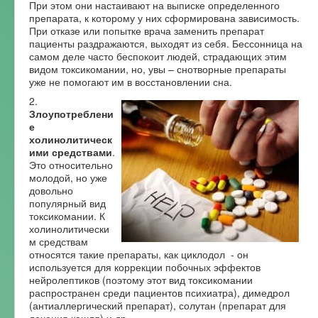
При этом они настаивают на выписке определенного
препарата, к которому у них сформирована зависимость.
При отказе или попытке врача заменить препарат
пациенты раздражаются, выходят из себя. Бессонница на
самом деле часто беспокоит людей, страдающих этим
видом токсикомании, но, увы – снотворные препараты
уже не помогают им в восстановлении сна.
2.
Злоупотреблени
е
холинолитическ
ими средствами
.
Это относительно
молодой, но уже
довольно
популярный вид
токсикомании. К
холинолитически
м средствам
относятся такие препараты, как циклодол - он
используется для коррекции побочных эффектов
нейролептиков (поэтому этот вид токсикомании
распространен среди пациентов психиатра), димедрол
(антиаллергический препарат), солутан (препарат для
лечения кашля) и др.