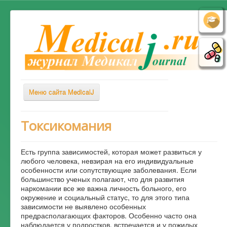
Меню сайта MedicalJ
Весь Медикал
Токсикомания
Симптомы
Есть группа зависимостей, которая может развиться у
Заболевания
любого человека, невзирая на его индивидуальные
особенности или сопутствующие заболевания. Если
Диагностика
большинство ученых полагают, что для развития
Лечение
наркомании все же важна личность больного, его
окружение и социальный статус, то для этого типа
Советы врача
зависимости не выявлено особенных
предрасполагающих факторов. Особенно часто она
Альтернативная медицина
наблюдается у подростков, встречается и у пожилых