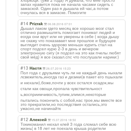
запах нравится пока не начала часами сидеть с
замаской. Один раз я дышала ей час,а потом
очнулась вся в замаске. Помогите
#14
Prizrak
06.08.2016 07:01
Дышал лаком гдето месяц все хорошо мозг стал
отлично размышлять помогает понимат людей и
еогда они врут или не уверены в себе ( когда дышу
не скажу что показавает мне прошлое и будущее
выглядит очень здорово меньшн курить стал на
спорт подсел курю 2-3 в день и вечером
электронную сигу (я подсел на это как пчелы любят
свой мёд) я все сказал.спс что послушали нарики:)
#13
Настя
26.07.2016 15:23
Пол года с друзьями чуть ли не каждый день ныхали
лсвежитель,иног
да газ и дезики(в пакет его пшыхали
и нюхали),боже,по
чти у всех остался осадок,мы
стали как овощи,пропала чувствительност
ь,восприимчивос
ть,тупим,злимся
,некоторые
пытались покончить с собой,нас трое,мы вместе все
это прекратили,но последствия остались,это
ужасно,не начинайтк
#12
Алексей
15.07.2016 18:50
Токикоманил нюхал клей 3 года сломал себе всю
жизнь( в 18 лет не поехала крыша родители