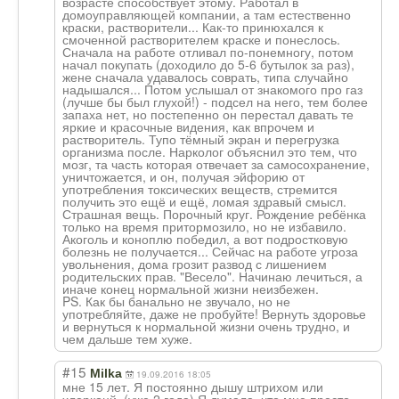
возрасте способствует этому. Работал в
домоуправляющей компании, а там естественно
краски, растворители... Как-то принюхался к
смоченной растворителем краске и понеслось.
Сначала на работе отливал по-понемногу, потом
начал покупать (доходило до 5-6 бутылок за раз),
жене сначала удавалось соврать, типа случайно
надышался... Потом услышал от знакомого про газ
(лучше бы был глухой!) - подсел на него, тем более
запаха нет, но постепенно он перестал давать те
яркие и красочные видения, как впрочем и
растворитель. Тупо тёмный экран и перегрузка
организма после. Нарколог объяснил это тем, что
мозг, та часть которая отвечает за самосохранение,
уничтожается, и он, получая эйфорию от
употребления токсических веществ, стремится
получить это ещё и ещё, ломая здравый смысл.
Страшная вещь. Порочный круг. Рождение ребёнка
только на время притормозило, но не избавило.
Акоголь и коноплю победил, а вот подростковую
болезнь не получается... Сейчас на работе угроза
увольнения, дома грозит развод с лишением
родительских прав. "Весело". Начинаю лечиться, а
иначе конец нормальной жизни неизбежен.
PS. Как бы банально не звучало, но не
употребляйте, даже не пробуйте! Вернуть здоровье
и вернуться к нормальной жизни очень трудно, и
чем дальше тем хуже.
#15
Milka
19.09.2016 18:05
мне 15 лет. Я постоянно дышу штрихом или
хлоркоцй. (уже 2 года) Я думала, что мне просто