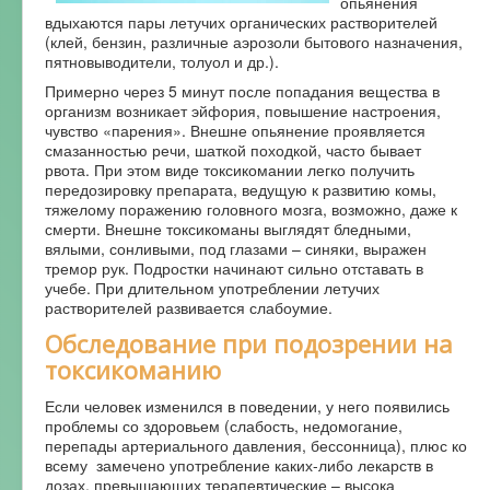
опьянения
вдыхаются пары летучих органических растворителей
(клей, бензин, различные аэрозоли бытового назначения,
пятновыводители, толуол и др.).
Примерно через 5 минут после попадания вещества в
организм возникает эйфория, повышение настроения,
чувство «парения». Внешне опьянение проявляется
смазанностью речи, шаткой походкой, часто бывает
рвота. При этом виде токсикомании легко получить
передозировку препарата, ведущую к развитию комы,
тяжелому поражению головного мозга, возможно, даже к
смерти. Внешне токсикоманы выглядят бледными,
вялыми, сонливыми, под глазами – синяки, выражен
тремор рук. Подростки начинают сильно отставать в
учебе. При длительном употреблении летучих
растворителей развивается слабоумие.
Обследование при подозрении на
токсикоманию
Если человек изменился в поведении, у него появились
проблемы со здоровьем (слабость, недомогание,
перепады артериального давления, бессонница), плюс ко
всему замечено употребление каких-либо лекарств в
дозах, превышающих терапевтические – высока