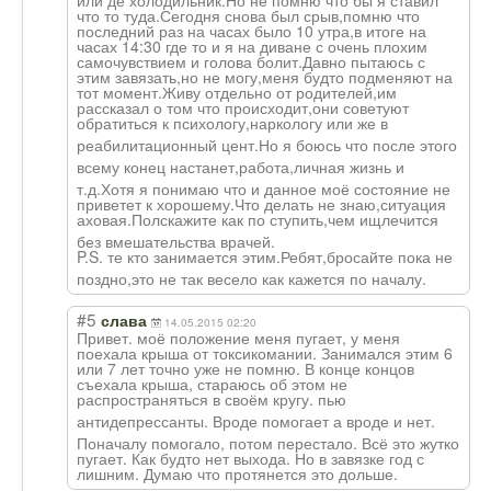
что то туда.Сегодня снова был срыв,помню что
последний раз на часах было 10 утра,в итоге на
часах 14:30 где то и я на диване с очень плохим
самочувствием и голова болит.Давно пытаюсь с
этим завязать,но не могу,меня будто подменяют на
тот момент.Живу отдельно от родителей,им
рассказал о том что происходит,они советуют
обратиться к психологу,нарко
логу или же в
реабилитационны
й цент.Но я боюсь что после этого
всему конец настанет,работа
,личная жизнь и
т.д.Хотя я понимаю что и данное моё состояние не
приветет к хорошему.Что делать не знаю,ситуация
аховая.Полскажи
те как по ступить,чем ищлечится
без вмешательства врачей.
P.S. те кто занимается этим.Ребят,брос
айте пока не
поздно,это не так весело как кажется по началу.
#5
слава
14.05.2015 02:20
Привет. моё положение меня пугает, у меня
поехала крыша от токсикомании. Занимался этим 6
или 7 лет точно уже не помню. В конце концов
съехала крыша, стараюсь об этом не
распространятьс
я в своём кругу. пью
антидепрессанты
. Вроде помогает а вроде и нет.
Поначалу помогало, потом перестало. Всё это жутко
пугает. Как будто нет выхода. Но в завязке год с
лишним. Думаю что протянется это дольше.