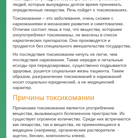
людей, которые вынуждены долгое время принимать
Форум
определенные лекарства. Речь пойдет о токсикоманиях.
Токсикомании – это заболевания, очень схожие с
наркоманиями в механизме развития и симптоматике.
Отличие состоит лишь в том, что вещества, которыми
злоупотребляют токсикоманы, не внесены в список
наркотических препаратов. Они производятся и
продаются без специального вмешательства государства.
Но последствия токсикомании ничуть не легче, чем
последствия наркомании. Также нередки и летальные
исходы при передозировках, существенно подрывается
здоровье, рушится социальная жизнь пациента. Таким
образом, разграничение токсикоманий и наркоманий
носит социально-юридический, а не медицинский
характер.
Причины токсикомании
Причинами токсикомании является употребление
вещества, вызывающего болезненное пристрастие. Их
существует огромное количество. Среди них встречаются
как лекарства, так и вещества, не применяющиеся в
медицине (например, органические растворители -
ацетон, бензин, компоненты клеев).