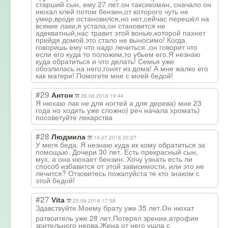
старший сын, ему 27 лет.он таксикоман, сначало он
нюхал клей потом бензин,от которого чуть не
умер,вроде остановился,но нет,сейчас перешёл на
всякие лаки,я устала,он становится не
адекватный,нас травит этой вонью,которой пахнет
прийдя домой.это стало не выносимо! Когда
говоришь ему что надо лечиться ,он говорит что
если его куда то положим,то убьем его.Я незнаю
куда обратиться и что делать! Семья уже
обозлилась на него,гонят из дома! А мне жалко его
как матери! Помогите мне с моей бедой!
#29
Антон
28.08.2018 19:44
Я нюхаю лак не для ногтей а для дерева) мне 23
года но ходить уже сложно) реч начала хромать)
посоветуйте лекарства
#28
Людмила
14.07.2018 20:27
У мегя беда. Я незнаю куда ик кому обратиться за
помощью. Дочери 30 лет. Есть прекрасный сын,
мух, а она нюхает бенэин. Хочу узнать есть ли
способ избавится от этой зависимости, или это не
лечится? Отзовитесь пожапуйста те кто знаком с
этой бедой!
#27
Vita
25.06.2018 17:58
Здавствуйте.Мое
му брату уже 35 лет.Он нюхат
ратвоитель уже 28 лет.Потерял зрение,атрофия
зрительного нерва.Жена от него ушла с