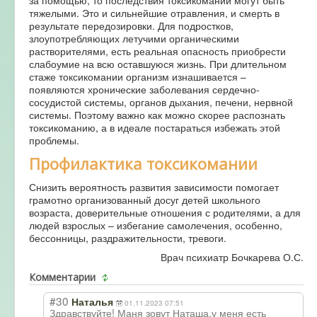
тяжелыми. Это и сильнейшие отравления, и смерть в
результате передозировки. Для подростков,
злоупотребляющих летучими органическими
растворителями, есть реальная опасность приобрести
слабоумие на всю оставшуюся жизнь. При длительном
стаже токсикомании организм изнашивается –
появляются хронические заболевания сердечно-
сосудистой системы, органов дыхания, печени, нервной
системы. Поэтому важно как можно скорее распознать
токсикоманию, а в идеале постараться избежать этой
проблемы.
Профилактика токсикомании
Снизить вероятность развития зависимости помогает
грамотно организованный досуг детей школьного
возраста, доверительные отношения с родителями, а для
людей взрослых – избегание самолечения, особенно,
бессонницы, раздражительности, тревоги.
Врач психиатр Бочкарева О.С.
Комментарии
#30
Наталья
01.11.2023 07:51
Здравствуйте! Маня зовут Наташа,у меня есть