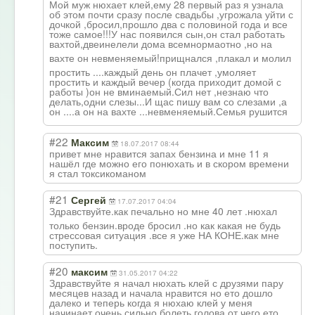
Мой муж нюхает клей,ему 28 первый раз я узнала
об этом почти сразу после свадьбы ,угрожала уйти с
дочкой ,бросил,прошло два с половиной года и все
тоже самое!!!У нас появился сын,он стал работать
вахтой,двеинеле
ли дома всемнормаотно ,но на
вахте он невменяемый!при
щнался ,плакал и молил
простить ....каждый день он плачет ,умоляет
простить и каждый вечер (когда приходит домой с
работы )он не вминаемый.Сил нет ,незнаю что
делать,одни слезы...И щас пишу вам со слезами ,а
он ....а он на вахте ...невменяемый.
Семья рушится
#22
Максим
18.07.2017 08:44
привет мне нравится запах бензина и мне 11 я
нашёл где можно его понюхать и в скором времени
я стал токсикоманом
#21
Сергей
17.07.2017 04:04
Здравствуйте.ка
к печально но мне 40 лет .нюхал
только бензин.вроде бросил .но как какая не будь
стрессовая ситуация .все я уже НА КОНЕ.как мне
поступить.
#20
максим
31.05.2017 04:22
Здравствуйте я начал нюхать клей с друзями пару
месяцев назад и начала нравится но ето дошло
далеко и теперь когда я нюхаю клей у меня
начинает очень сильно болеть голова от чего ето