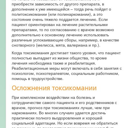
приобрести зависимость от другого препарата, в
дополнение к уже имеющейся – тогда речь пойдет о
политоксикомании (или полинаркомании), а это
состояние очень тяжело поддается лечению. Если
пациент ориентирован на лечение растительными
препаратами, то по согласованию с врачом возможно
дополнительно к основному лечению использовать
различные успокаивающие сборы, например, в качестве
снотворного (мелисса, мята, валериана и пр.).
Когда токсикомания достигает такого уровня, что пациент
полностью выпадает из жизни общества, то кроме
лечения необходима также и реабилитация.
Реабилитационные меры могут включать в себя занятия с
психологом, психотерапевтом, социальным работником,
помощь в трудоустройстве.
Осложнения токсикомании
При комплексном воздействии на болезнь и
сотрудничестве самого пациента и его родственников с
врачом, прогноз при токсикоманиях лучше, чем при
наркоманиях. Во многих случаях удается достичь
практически полного выздоровления и хорошей
социальной адаптации. Но если вовремя не обратиться
за помощью, то последствия токсикомании могут быть