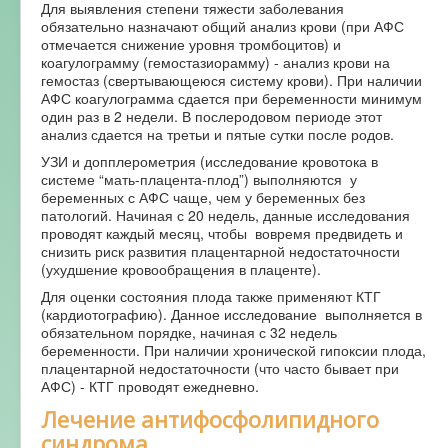
Для выявления степени тяжести заболевания
обязательно назначают общий анализ крови (при АФС
отмечается снижение уровня тромбоцитов) и
коагулограмму (гемостазиорамму) - анализ крови на
гемостаз (свертывающеюся систему крови). При наличии
АФС коагулограмма сдается при беременности минимум
один раз в 2 недели. В послеродовом периоде этот
анализ сдается на третьи и пятые сутки после родов.
УЗИ и допплерометрия (исследование кровотока в
системе “мать-плацента-плод”) выполняются у
беременных с АФС чаще, чем у беременных без
патологий. Начиная с 20 недель, данные исследования
проводят каждый месяц, чтобы вовремя предвидеть и
снизить риск развития плацентарной недостаточности
(ухудшение кровообращения в плаценте).
Для оценки состояния плода также применяют КТГ
(кардиотографию). Данное исследование выполняется в
обязательном порядке, начиная с 32 недель
беременности. При наличии хронической гипоксии плода,
плацентарной недостаточности (что часто бывает при
АФС) - КТГ проводят ежедневно.
Лечение антифосфолипидного
синдрома