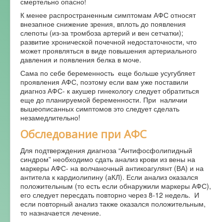
смертельно опасно!
К менее распространенным симптомам АФС относят
внезапное снижение зрения, вплоть до появления
слепоты (из-за тромбоза артерий и вен сетчатки);
развитие хронической почечной недостаточности, что
может проявляться в виде повышения артериального
давления и появления белка в моче.
Сама по себе беременность еще больше усугубляет
проявления АФС, поэтому если вам уже поставили
диагноз АФС- к акушер гинекологу следует обратиться
еще до планируемой беременности. При наличии
вышеописанных симптомов это следует сделать
незамедлительно!
Обследование при АФС
Для подтверждения диагноза “Антифосфолипидный
синдром” необходимо сдать анализ крови из вены на
маркеры АФС- на волчаночный антикоагулянт (ВА) и на
антитела к кардиолипину (аКЛ). Если анализ оказался
положительным (то есть если обнаружили маркеры АФС),
его следует пересдать повторно через 8-12 недель. И
если повторный анализ также оказался положительным,
то назначается лечение.