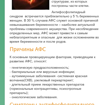
структурам, из которых
построены части клетки.
Форум
Антифосфолипидный
синдром встречается приблизительно у 5 % беременных
женщин. В 30 % случаев АФС служит основной причиной
невынашивания беременности – наиболее актуальной
проблемы современного акушерства. При несоблюдении
определенных мер, АФС может привести к самым
неблагоприятным и опасным для жизни осложнениям во
время беременности и после родов.
Причины АФС
К основным провоцирующим факторам, приводящим к
развитию АФС, относят:
- генетическую предрасположенность;
- бактериальные или вирусные инфекции;
- аутоиммунные заболевания -системная красная
волчанка(СКВ), узелковый периартериит;
- длительный прием лекарственных препаратов
(гормональные контрацептивы, психотропные
препараты);
- онкологические заболевания.
Симптомы антифосфолипидного