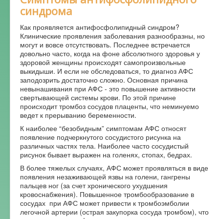
синдрома
Как проявляется антифосфолипидный синдром?
Клинические проявления заболевания разнообразны, но
могут и вовсе отсутствовать. Последнее встречается
довольно часто, когда на фоне абсолютного здоровья у
здоровой женщины происходят самопроизвольные
выкидыши. И если не обследоваться, то диагноз АФС
заподозрить достаточно сложно. Основная причина
невынашивания при АФС - это повышение активности
свертывающей системы крови. По этой причине
происходит тромбоз сосудов плаценты, что неминуемо
ведет к прерыванию беременности.
К наиболее “безобидным” симптомам АФС относят
появление подчеркнутого сосудистого рисунка на
различных частях тела. Наиболее часто сосудистый
рисунок бывает выражен на голенях, стопах, бедрах.
В более тяжелых случаях, АФС может проявляться в виде
появления незаживающей язвы на голени, гангрены
пальцев ног (за счет хронического ухудшения
кровоснабжения). Повышенное тромбообразование в
сосудах при АФС может привести к тромбоэмболии
легочной артерии (острая закупорка сосуда тромбом), что