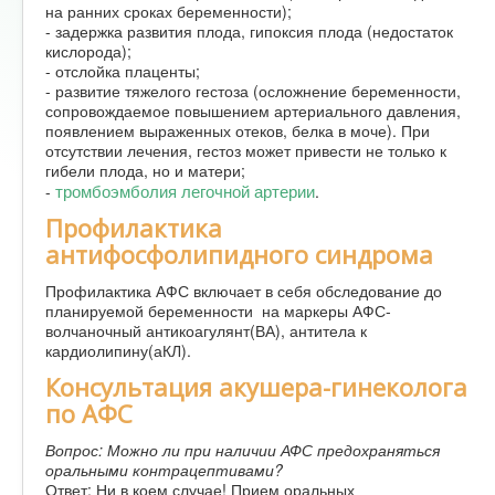
на ранних сроках беременности);
- задержка развития плода, гипоксия плода (недостаток
кислорода);
- отслойка плаценты;
- развитие тяжелого гестоза (осложнение беременности,
сопровождаемое повышением артериального давления,
появлением выраженных отеков, белка в моче). При
отсутствии лечения, гестоз может привести не только к
гибели плода, но и матери;
тромбоэмболия легочной артерии
-
.
Профилактика
антифосфолипидного синдрома
Профилактика АФС включает в себя обследование до
планируемой беременности на маркеры АФС-
волчаночный антикоагулянт(ВА), антитела к
кардиолипину(аКЛ).
Консультация акушера-гинеколога
по АФС
Вопрос: Можно ли при наличии АФС предохраняться
оральными контрацептивами?
Ответ: Ни в коем случае! Прием оральных