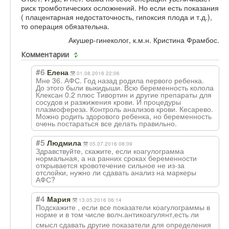
риск тромботических осложнений. Но если есть показания
( плацентарная недостаточность, гипоксия плода и т.д.),
то операция обязательна.
Акушер-гинеколог, к.м.н. Кристина Фрамбос.
Комментарии
#6
Елена
01.08.2016 22:06
Мне 36. АФС. Год назад родила первого ребенка.
До этого были выкидыши. Всю беременность колола
Клексан 0.2 плюс Тивортин и другие препараты для
сосудов и разжижения крови. И процедуры
плазмофереза. Контроль анализов крови. Кесарево.
Можно родить здорового ребенка, но беременность
очень постараться все делать правильно.
#5
Людмила
05.07.2016 08:09
Здравствуйте, скажите, если коагулограмма
нормальная, а на ранних сроках беременности
открывается кровотечение сильное не из-за
отслойки, нужно ли сдавать анализ на маркеры
АФС?
#4
Мария
13.05.2016 06:14
Подскажите , если все показатели коагулограммы в
норме и в том числе волч.антикоагул
янт,есть ли
смысл сдавать другие показатели для определения