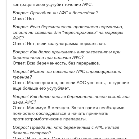
контрацептивов усугубит течение АФС.
Вопрос: Приводит ли АФС к бесплодию?
Ответ: Нет.
Вопрос: Если беременность протекает нормально,
стоит ли сдавать для “перестраховки” на маркеры
АФС?
Ответ: Нет, если коагулограмма нормальная.
Вопрос: Как долго принимать антиагреганты при
беременности при наличии АФС
?
Ответ: Всю беременность, без перерывов.
Вопрос: Может ли появление АФС спровоцировать
курение?
Ответ: Маловероятно, но если АФС уже есть, то курение
еще больше его усугубляет.
Вопрос: Как долго нельзя беременеть после выкидыша
из-за АФС?
Ответ: Минимум 6 месяцев. За это время необходимо
полностью обследоваться и начать принимать
противотромботические препараты.
Вопрос: Правда ли, что беременным с АФС нельзя
делать кесарево?
Ответ: И да, и нет. Сама по себе операция увеличивает