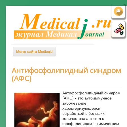
Меню сайта MedicalJ
Весь Медикал
Антифосфолипидный синдром
(АФС)
Симптомы
Заболевания
Антифосфолипидный синдром
Диагностика
(АФС) - это аутоиммунное
заболевание,
Лечение
характеризующееся
выработкой в больших
Советы врача
количествах антител к
фосфолипидам – химическим
Альтернативная медицина