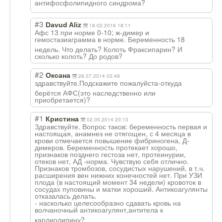
антифосфолипидн
ого синдрома?
#3
Davud Aliz
18.02.2016 18:11
Афс 13 при норме 0-10; ж-димер и
гемостазиаграмм
а в норме. Беременность 18
недель. Что делать? Колоть Фраксипарин? И
сколько колоть? До родов?
#2
Оксана
28.07.2014 03:49
здравствуйте.По
дскажите пожалуйста-отку
да
берётся АФС(это наследственно или
приобретается)?
#1
Кристина
02.05.2014 20:13
Здравствуйте. Вопрос таков: беременность первая и
настоящая, анамнез не отягощен, с 4 месяца в
крови отмечается повышение фибриногена, Д-
димеров. Беременность протекает хорошо,
признаков позднего гестоза нет, протеинурии,
отеков нет, АД -норма. Чувствую себя отлично.
Признаков тромбозов, сосудистых нарушений, в т.ч.
расширения вен нижних конечностей нет. При УЗИ
плода (в настоящий момент 34 недели) кровоток в
сосудах пуповины и матки хороший. Антикоагулянты
отказалась делать.
- насколько целесообразно сдавать кровь на
волчаночный антикоагулянт,а
нтитела к
кардиолипину?