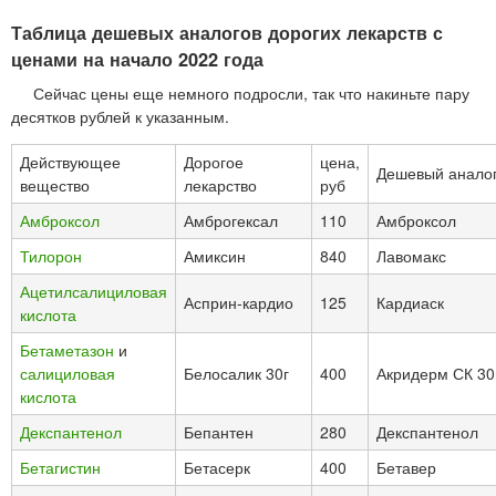
Таблица дешевых аналогов дорогих лекарств с
ценами на начало 2022 года
Сейчас цены еще немного подросли, так что накиньте пару
десятков рублей к указанным.
Действующее
Дорогое
цена,
Дешевый анало
вещество
лекарство
руб
Амброксол
Амброгексал
110
Амброксол
Тилорон
Амиксин
840
Лавомакс
Ацетилсалициловая
Асприн-кардио
125
Кардиаск
кислота
Бетаметазон
и
салициловая
Белосалик 30г
400
Акридерм СК 30
кислота
Декспантенол
Бепантен
280
Декспантенол
Бетагистин
Бетасерк
400
Бетавер