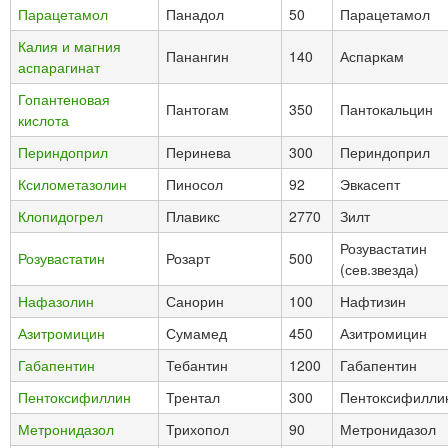
Парацетамол
Панадол
50
Парацетамол
Калия и магния
Панангин
140
Аспаркам
аспарагинат
Гопантеновая
Пантогам
350
Пантокальцин
кислота
Периндоприл
Перинева
300
Периндоприл
Ксилометазолин
Пиносол
92
Эвкасепт
Клопидогрел
Плавикс
2770
Зилт
Розувастатин
Розувастатин
Розарт
500
(сев.звезда)
Нафазолин
Санорин
100
Нафтизин
Азитромицин
Сумамед
450
Азитромицин
Габапентин
Тебантин
1200
Габапентин
Пентоксифиллин
Трентал
300
Пентоксифилли
Метронидазол
Трихопол
90
Метронидазол