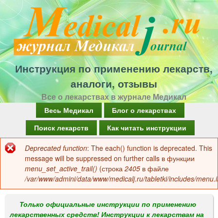
Перейти
к
основному
содержанию
Инструкция по применению лекарств,
аналоги, отзывы
Все о лекарствах в журнале Медикал
Г
Весь Медикал
Блог о лекарствах
л
Поиск лекарств
Как читать инструкции
а
Deprecated function
: The each() function is deprecated. This
Сообщение
в
message will be suppressed on further calls в функции
об
menu_set_active_trail()
(строка
2405
в файле
н
/var/www/admini/data/www/medicalj.ru/tabletki/includes/menu.i
ошибке
о
е
Только официальные инструкции по применению
лекарственных средств! Инструкции к лекарствам на