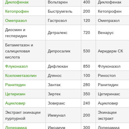
Диклофенак
Вольтарен
400
Диклофенак
Кетопрофен
Быструмгель
200
Кетопрофен
Омепразол
Гастрозол
120
Омепразол
Диосмин и
Детралекс
720
Венарус
гесперидин
Бетаметазон и
салициловая
Дипросалик
530
Акридерм СК
кислота
Флуконазол
Дифлюкан
850
Флуконазол
Ксилометазолин
Длянос
100
Риностоп
Ранитидин
Зантак
280
Ранитидин
Цетиризин
Зиртек
350
Цетиринакс
Ацикловир
Зовиракс
240
Ацикловир
Экстракт эхинацеи
Эхинацеи
Иммунал
200
пурпурной
экстракт
Лоперамид
Имодиум
300
Лоперамид