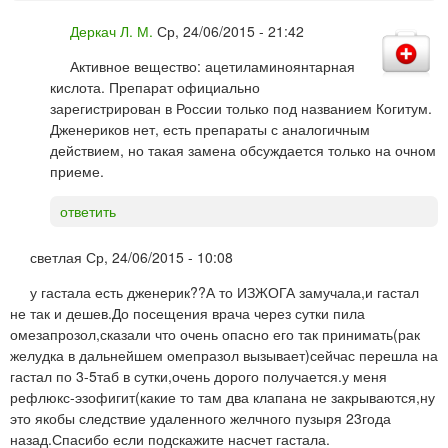
Деркач Л. М.
Ср, 24/06/2015 - 21:42
Активное вещество: ацетиламиноянтарная
кислота. Препарат официально
зарегистрирован в России только под названием Когитум.
Дженериков нет, есть препараты с аналогичным
действием, но такая замена обсуждается только на очном
приеме.
ответить
светлая
Ср, 24/06/2015 - 10:08
у гастала есть дженерик??А то ИЗЖОГА замучала,и гастал
не так и дешев.До посещения врача через сутки пила
омезапрозол,сказали что очень опасно его так принимать(рак
желудка в дальнейшем омепразол вызывает)сейчас перешла на
гастал по 3-5таб в сутки,очень дорого получается.у меня
рефлюкс-эзофигит(какие то там два клапана не закрываются,ну
это якобы следствие удаленного желчного пузыря 23года
назад.Спасибо если подскажите насчет гастала.