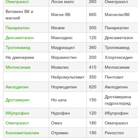
Омепразол
Лосек мапс
260
Омепразол
Витамин В6 и
Магне-В6
660
МагнелисВ6
магний
Панкреатин
Мезим
300
Панкреатин
Дексаметазон
Максидекс
120
Дексаметазон
Тропикамид
Мидриацил
360
Тропикамид
Не дженерики
Мирамистин
200
Хлоргексидин
Мелоксикам
Мовалис
410
Мелоксикам
Нейромультивит
350
Пентовит
Амлодипин
Нормодипин
620
Амлодипин
Дротаверина
Дротаверин
Но-шпа
150
гидрохлорид
Ибупрофен
Нурофен
120
Ибупрофен
Омепразол
Омез
180
Омепразол
Ксилометазолин
Отривин
190
Риностоп