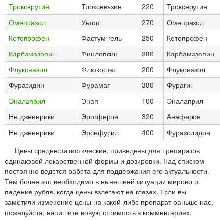
Троксерутин
Троксевазин
220
Троксерутин
Омепразол
Уьтоп
270
Омепразол
Кетопрофен
Фастум-гель
250
Кетопрофен
Карбамазепин
Финлепсин
280
Карбамазепин
Флуконазол
Флюкостат
200
Флуконазол
Фуразидин
Фурамаг
380
Фурагин
Эналаприл
Энап
100
Эналаприл
Не дженерики
Эргоферон
320
Анаферон
Не дженерики
Эрсефурил
400
Фуразолидон
Цены среднестатистические, приведены для препаратов
одинаковой лекарственной формы и дозировки. Над списком
постоянно ведется работа для поддержания его актуальности.
Тем более это необходимо в нынешней ситуации мирового
падения рубля, когда цены взлетают на глазах. Если вы
заметили изменение цены на какой-либо препарат раньше нас,
пожалуйста, напишите новую стоимость в комментариях.