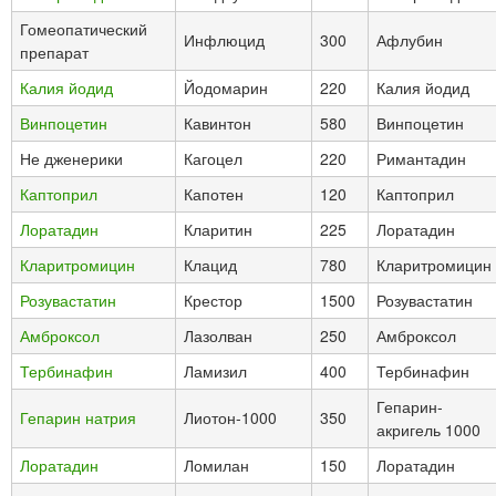
Гомеопатический
Инфлюцид
300
Афлубин
препарат
Калия йодид
Йодомарин
220
Калия йодид
Винпоцетин
Кавинтон
580
Винпоцетин
Не дженерики
Кагоцел
220
Римантадин
Каптоприл
Капотен
120
Каптоприл
Лоратадин
Кларитин
225
Лоратадин
Кларитромицин
Клацид
780
Кларитромицин
Розувастатин
Крестор
1500
Розувастатин
Амброксол
Лазолван
250
Амброксол
Тербинафин
Ламизил
400
Тербинафин
Гепарин-
Гепарин натрия
Лиотон-1000
350
акригель 1000
Лоратадин
Ломилан
150
Лоратадин