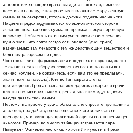
авторитетом лечащего врача, вы идете в аптеку и, немного
посетовав на цену, с покорностью выкладываете кругленькую
сумму за те лекарства, которые должны поднять нас на ноги.
Пациенты редко задумываются об экономической стороне
лечения, пока, конечно, сумма не превысит некую пороговую
величину. Чтобы стать активным участником своего лечения
нужно знать, что почти всегда есть аналоги (дженерики)
назначаемых вам лекарств с тем же действующим веществом и
большим разбросом по цене.
Чего греха таить, фармкомпании иногда платят врачам, за что
те склоняются к выбору их лекарств из всех аналогов (и вот
сейчас, коллеги, не обижайтесь, если вам это не предлагали,
значит вам не повезло). Клятве Гиппократа это не
противоречит. Грешат назначением дорогих лекарств и врачи
платных поликлиник, видимо, решая, что к ним идут те, кому
некуда девать свои деньги.
Поэтому, на приеме у врача обязательно спросите про наличие
аналогов, про действующее вещество и его количество в
препарате, что важно для правильной оценки соотношения цен
аналогов. Пример: во многих таблицах встречается пара
Иммунал - Эхинацеи настойка, но хоть Иммунал и в 4 раза