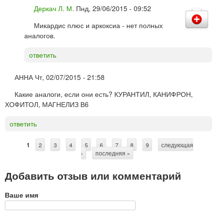
Деркач Л. М.
Пнд, 29/06/2015 - 09:52
Микардис плюс и аркоксиа - нет полных
аналогов.
ответить
АННА
Чт, 02/07/2015 - 21:58
Какие аналоги, если они есть? КУРАНТИЛ, КАНИФРОН,
ХОФИТОЛ, МАГНЕЛИЗ В6
ответить
1
2
3
4
5
6
7
8
9
следующая
С
›
последняя »
т
Добавить отзыв или комментарий
р
а
Ваше имя
н