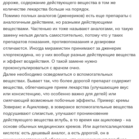
дороже, содержание действующего вещества в том же
количестве лекарства больше на порядок.
Помимо полных аналогов (дженериков) есть еще препараты с
аналогичным действием, но разными действующими
веществами. Частенько их тоже называют аналогами, но такую
замену нельзя делать самостоятельно, потому что у таких
препаратов показания, противопоказания и дозировки
отличаются. Иногда мирамистин принимают за дженерик
хлоргексидина, но у них вообще разные действующие вещества
и эффект воздействия. О такой замене нужно
проконсультироваться с врачом очно.
Далее необходимо осведомиться о вспомогательных
веществах. Бывает так, что более дорогой препарат содержит
вещества, облегчающие прием лекарства (улучшающие вкус
или консистенцию, что особенно важно для детей) или
смягчающий возможные побочные эффекты. Пример: кремы
Зовиракс и Ацикловир, в зовираксе вспомогательные вещества
подсушивают слизистые, улучшают проникновение
действующего вещества вглубь, в то время как ацикловир - на
основе обычных медицинских кремов. Или ацетилсалициловая
кислота: есть дешевый аналог, а есть дорогой, он в
кишечнорастворимой оболочке, что минимизирует пагубное