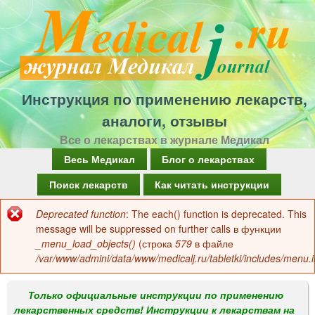
Перейти
к
основному
содержанию
Инструкция по применению лекарств,
аналоги, отзывы
Все о лекарствах в журнале Медикал
Г
Весь Медикал
Блог о лекарствах
л
Поиск лекарств
Как читать инструкции
а
Deprecated function
: The each() function is deprecated. This
Сообщение
в
message will be suppressed on further calls в функции
об
_menu_load_objects()
(строка
579
в файле
н
/var/www/admini/data/www/medicalj.ru/tabletki/includes/menu.i
ошибке
о
е
Только официальные инструкции по применению
лекарственных средств! Инструкции к лекарствам на