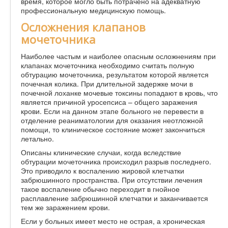
время, которое могло быть потрачено на адекватную
профессиональную медицинскую помощь.
Осложнения клапанов
мочеточника
Наиболее частым и наиболее опасным осложнениям при
клапанах мочеточника необходимо считать полную
обтурацию мочеточника, результатом которой является
почечная колика. При длительной задержке мочи в
почечной лоханке мочевые токсины попадают в кровь, что
является причиной уросепсиса – общего заражения
крови. Если на данном этапе больного не перевести в
отделение реаниматологии для оказания неотложной
помощи, то клиническое состояние может закончиться
летально.
Описаны клинические случаи, когда вследствие
обтурации мочеточника происходил разрыв последнего.
Это приводило к воспалению жировой клетчатки
забрюшинного пространства. При отсутствии лечения
такое воспаление обычно переходит в гнойное
расплавление забрюшинной клетчатки и заканчивается
тем же заражением крови.
Если у больных имеет место не острая, а хроническая