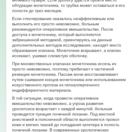
обтурации мочеточника, то трубка может оставаться в его
полости до трех месяцев.
Если стентирование оказалось неэффективным или
выполнить его просто невозможно, больным
рекомендуется оперативное вмешательство. После
доступа к мочеточнику, который выполняется
забрюшинной методикой, ориентируясь на данные
дополнительных методов исследования, находят место
образования клапана. Мочеточник вскрывают, а клапан
иссекают, ушивая слизистую оболочку.
При множественных клапанах мочеточника иссечь их
просто невозможно, поэтому прибегают к частичной
резекции мочеточника. Пассаж мочи восстанавливают
путем сшивания концов мочеточника или использованием
искусственного протеза из гипоаллергенного
индифферентного материала.
В той ситуации, когда провести оперативное
вмешательство невозможно, а угроза развития
уросепсиса возрастает с каждой минутой, больным
проводится пункция почечной лоханки. Под местной
анестезией в поясничной области выполняется прокол
кожи и мягких тканей до попадания катетера в полость
почечной лоханки. В современных урологических