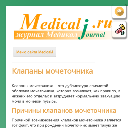
Меню сайта MedicalJ
Весь Медикал
Клапаны мочеточника
Симптомы
Клапаны мочеточника – это дубликатура слизистой
Заболевания
оболочки мочеточника, которая возникает, как правило, в
нижних его отделах и затрудняет нормальную эвакуацию
Диагностика
мочи в мочевой пузырь.
Лечение
Причины клапанов мочеточника
Советы врача
Причиной возникновения клапанов мочеточника является
тот факт, что при рождении мочеточник имеет такую же
Альтернативная медицина