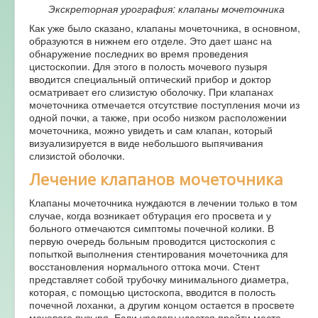
Экскреторная урография: клапаны мочеточника
Как уже было сказано, клапаны мочеточника, в основном,
образуются в нижнем его отделе. Это дает шанс на
обнаружение последних во время проведения
цистоскопии. Для этого в полость мочевого пузыря
вводится специальный оптический прибор и доктор
осматривает его слизистую оболочку. При клапанах
мочеточника отмечается отсутствие поступления мочи из
одной почки, а также, при особо низком расположении
мочеточника, можно увидеть и сам клапан, который
визуализируется в виде небольшого выпячивания
слизистой оболочки.
Лечение клапанов мочеточника
Клапаны мочеточника нуждаются в лечении только в том
случае, когда возникает обтурация его просвета и у
больного отмечаются симптомы почечной колики. В
первую очередь больным проводится цистоскопия с
попыткой выполнения стентирования мочеточника для
восстановления нормального оттока мочи. Стент
представляет собой трубочку минимального диаметра,
которая, с помощью цистоскопа, вводится в полость
почечной лоханки, а другим концом остается в просвете
мочевого пузыря. Если урологу удастся пройти место