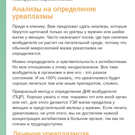
Анализы на определение
уреаплазмы
Придя в клинику, Вам предложат сдать анализы, которые
берутся щеточкой только из уретры у мужчин или шейки
матки у женщин. Часто назначают посев, где при наличии
возбудителя он растет на питательной среде, потому что
обычной микроскопией мазка уреаплазма не
определяется.
Можно опредеделить и чувствительность к антибиотикам.
Но мое отношению к этому неоднозначное. Все-таки
возбудитель в организме и вне его - это разное
состояние. И на 100% сказать, что уреаплазмоз будет
хорошо лечиться тем или иным препаратом, сложно.
Прекрасный метод и определение ДНК возбудителя
(ПЦР). Хорошо узнать о том: поражен тот или иной орган
или нет, для этого делается УЗИ матки придатков у
женщин и предстательной железы у мужчин. Если лечить
уреаплазмоз, не учтя этого, мы не достигнем нужной
концентрации антибиотика в больном органе, так как он
отечен и труднодоступен.
Лечение уреаплазмоза