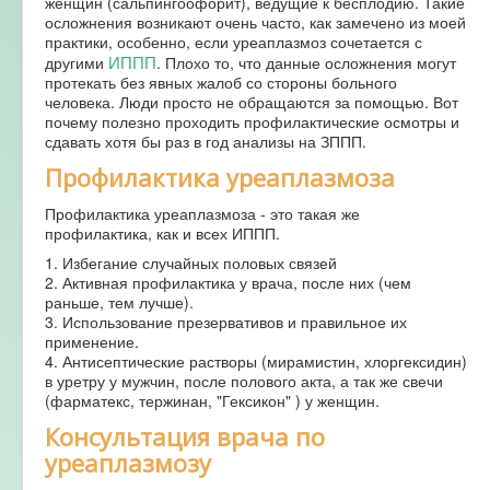
женщин (сальпингоофорит), ведущие к бесплодию. Такие
осложнения возникают очень часто, как замечено из моей
практики, особенно, если уреаплазмоз сочетается с
ИППП
другими
. Плохо то, что данные осложнения могут
протекать без явных жалоб со стороны больного
человека. Люди просто не обращаются за помощью. Вот
почему полезно проходить профилактические осмотры и
сдавать хотя бы раз в год анализы на ЗППП.
Профилактика уреаплазмоза
Профилактика уреаплазмоза - это такая же
профилактика, как и всех ИППП.
1. Избегание случайных половых связей
2. Активная профилактика у врача, после них (чем
раньше, тем лучше).
3. Использование презервативов и правильное их
применение.
4. Антисептические растворы (мирамистин, хлоргексидин)
в уретру у мужчин, после полового акта, а так же свечи
(фарматекс, тержинан, "Гексикон" ) у женщин.
Консультация врача по
уреаплазмозу