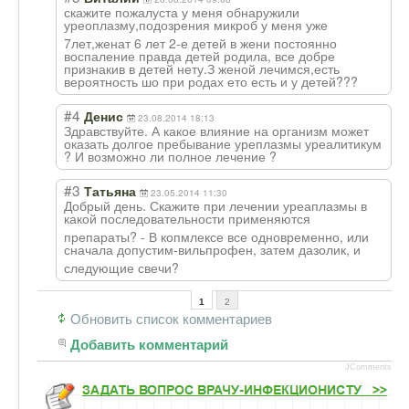
скажите пожалуста у меня обнаружили
уреоплазму,подо
зрения микроб у меня уже
7лет,женат 6 лет 2-е детей в жени постоянно
воспаление правда детей родила, все добре
признакив в детей нету.З женой лечимся,есть
вероятность шо при родах ето есть и у детей???
#4
Денис
23.08.2014 18:13
Здравствуйте. А какое влияние на организм может
оказать долгое пребывание уреплазмы уреалитикум
? И возможно ли полное лечение ?
#3
Татьяна
23.05.2014 11:30
Добрый день. Скажите при лечении уреаплазмы в
какой последовательно
сти применяются
препараты? - В копмлексе все одновременно, или
сначала допустим-вильпр
офен, затем дазолик, и
следующие свечи?
1
2
Обновить список комментариев
Добавить комментарий
JComments