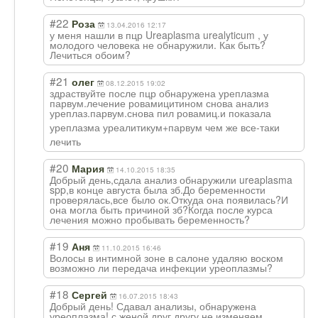
#22
Роза
13.04.2016 12:17
у меня нашли в пцр Ureaplasma urealyticum , у
молодого человека не обнаружили. Как быть?
Лечиться обоим?
#21
олег
08.12.2015 19:02
здраствуйте после пцр обнаружена уреплазма
парвум.лечение ровамицитином снова анализ
уреплаз.парвум.
снова пил ровамиц.и показала
уреплазма уреалитикум+пар
вум чем же все-таки
лечить
#20
Мария
14.10.2015 18:35
Добрый день,сдала анализ обнаружили ureaplasma
spp,в конце августа была зб.До беременности
проверялась,все было ок.Откуда она появилась?И
она могла быть причиной зб?Когда после курса
лечения можно пробывать беременность?
#19
Аня
11.10.2015 16:46
Волосы в интимной зоне в салоне удаляю воском
возможно ли передача инфекции уреоплазмы?
#18
Сергей
16.07.2015 18:43
Добрый день! Сдавал анализы, обнаружена
уреоплазма! с женой друг другу не изменяем,