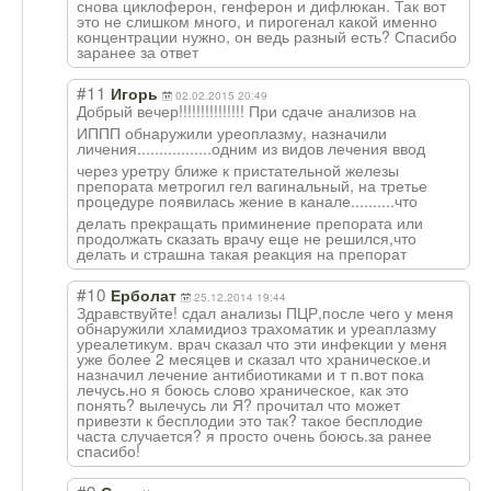
снова циклоферон, генферон и дифлюкан. Так вот
это не слишком много, и пирогенал какой именно
концентрации нужно, он ведь разный есть? Спасибо
заранее за ответ
#11
Игорь
02.02.2015 20:49
Добрый вечер!!!!!!!!!!
!!!!! При сдаче анализов на
ИППП обнаружили уреоплазму, назначили
личения........
.........одним из видов лечения ввод
через уретру ближе к пристательной железы
препората метрогил гел вагинальный, на третье
процедуре появилась жение в канале.........
.что
делать прекращать приминение препората или
продолжать сказать врачу еще не решился,что
делать и страшна такая реакция на препорат
#10
Ерболат
25.12.2014 19:44
Здравствуйте! сдал анализы ПЦР,после чего у меня
обнаружили хламидиоз трахоматик и уреаплазму
уреалетикум. врач сказал что эти инфекции у меня
уже более 2 месяцев и сказал что храническое.и
назначил лечение антибиотиками и т п.вот пока
лечусь.но я боюсь слово храническое, как это
понять? вылечусь ли Я? прочитал что может
привезти к бесплодии это так? такое бесплодие
часта случается? я просто очень боюсь.за ранее
спасибо!
#9