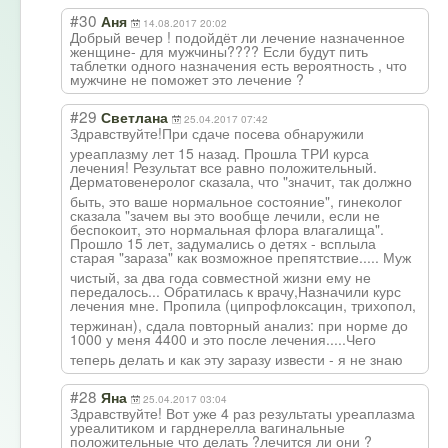
#30
Аня
14.08.2017 20:02
Добрый вечер ! подойдёт ли лечение назначенное
женщине- для мужчины???? Если будут пить
таблетки одного назначения есть вероятность , что
мужчине не поможет это лечение ?
#29
Светлана
25.04.2017 07:42
Здравствуйте!Пр
и сдаче посева обнаружили
уреаплазму лет 15 назад. Прошла ТРИ курса
лечения! Результат все равно положительный.
Дерматовенероло
г сказала, что "значит, так должно
быть, это ваше нормальное состояние", гинеколог
сказала "зачем вы это вообще лечили, если не
беспокоит, это нормальная флора влагалища".
Прошло 15 лет, задумались о детях - всплыла
старая "зараза" как возможное препятствие....
. Муж
чистый, за два года совместной жизни ему не
передалось... Обратилась к врачу,Назначили курс
лечения мне. Пропила (ципрофлоксацин
, трихопол,
тержинан), сдала повторный анализ: при норме до
1000 у меня 4400 и это после лечения.....Чег
о
теперь делать и как эту заразу извести - я не знаю
#28
Яна
25.04.2017 03:04
Здравствуйте! Вот уже 4 раз результаты уреаплазма
уреалитиком и гарднерелла вагинальные
положительные что делать ?лечится ли они ?