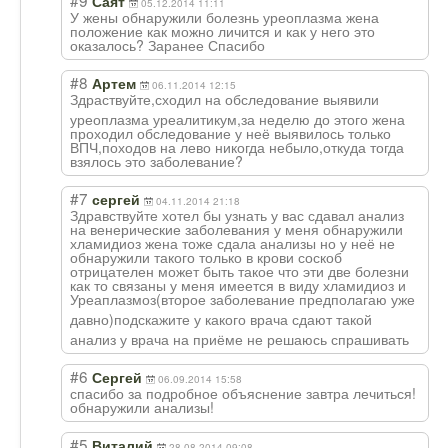
Саят
05.12.2014 11:11
У жены обнаружили болезнь уреоплазма жена
положение как можно личится и как у него это
оказалось? Заранее Спасибо
#8
Артем
06.11.2014 12:15
Здраствуйте,схо
дил на обследование выявили
уреоплазма уреалитикум,за неделю до этого жена
проходил обследование у неё выявилось только
ВПЧ,походов на лево никогда небыло,откуда тогда
взялось это заболевание?
#7
сергей
04.11.2014 21:18
Здравствуйте хотел бы узнать у вас сдавал анализ
на венерические заболевания у меня обнаружили
хламидиоз жена тоже сдала анализы но у неё не
обнаружили такого только в крови соскоб
отрицателен может быть такое что эти две болезни
как то связаны у меня имеется в виду хламидиоз и
Уреаплазмоз(вто
рое заболевание предполагаю уже
давно)подскажит
е у какого врача сдают такой
анализ у врача на приёме не решаюсь спрашивать
#6
Сергей
06.09.2014 15:58
спасибо за подробное объяснение завтра лечиться!
обнаружили анализы!
#5
Виталий
28.08.2014 09:08