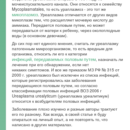
мочеиспускательного канала. Они относятся к семейству
Mycoplasmatales, то есть ураплазмоз - это тот же
микоплазмоз
. Уреаплазма отличается от других видов
микоплазм тем, что расщепляет мочевую кислоту до
аммиака. Передается половым путем, но может
передаваться от матери к ребенку, через околоплодные
воды (в основном девочкам).
До сих пор нет единого мнения, считать ли уреаплазму
патогенным микроорганизмом, то есть вредным для
организма, относить ли его к категории
инфекций, передаваемых половым путем
, назначать ли
лечение при его обнаружении, если нет
никаких симптомов. И все же приказом МЗ РФ № 315 от
2000 г. уреаплазмоз был исключен из списка инфекций,
которые регистрировались как заболевания
передающиеся половым путем, но согласно
классификации половых инфекций ВОЗ 2006 г
Ureaplasma urealyticum (уреаплазма уреалитикум)
относится к возбудителям половых инфекций.
Заболевание плохо изучено и разные авторы трактуют
его по разному. Как всегда, в своей статье я буду
опираться на личный опыт, а не повторять то, что
написано в других материалах.