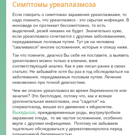
Симптомы уреаплазмоза
Если говорить о симптомах заражения уреаплазмами, то
надо помнить, что уреаплазмоз - это скрытая инфекция. В
моновиде он протекает бессимптомно, то есть
выделений, резей никаких не будет. Значительно хуже,
если уреаплазмоз сочетается с другими заболеваниями,
передаваемые половым путем. Тут уж на человека
"сваливаюся" многие осложнения, которые я опишу ниже.
Так что помните, диагноз Вы себе не поставите, а выявить
уреаплазмоз можно только в клинике, взяв
соответствующий анализ. Как я уже писал ранее в своих
статьях: Не забывайте хотя бы раз в год обследоваться на
заболевания, передаваемые половым путем. Лечение
невозможно при точной диагностике.
Чем же опасен уреаплазмоз во время беременности или
зачатия? Это бесплодие, потому что, как и всякая
урогенитальная микоплазма, она "садится" на
сперматозоид, мешая его движению к яйцеклетке.
Выкидыши
, преждевременные роды, внутриутробное
заражение плода, то же частое осложнение, особенно
вкупе с другими инфекциями. Поэтому не забываем
тщательно обследоваться у дерматовенеролога перед
планируемой беременностью.