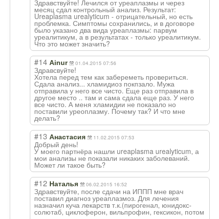
Здравствуйте! Лечился от уреаплазмы и через
месяц сдал контрольный анализ. Результат:
Ureaplasma urealyticum - отрицательный, но есть
проблемка. Симптомы сохранились, и в договоре
было указано два вида уреаплазмы: парвум
уреалитикум, а в результатах - только уреалитикум.
Что это может значить?
#14
Ainur
01.04.2015 07:56
Здравсвуйте!
Хотела перед тем как забереметь провериться.
Сдала анализ... хламидиоз покпзало. Мужа
отправила у него все чисто. Еще раз отправила в
другое место .. там и сама сдала еще раз. У него
все чисто. А меня хламидии не показало но
поставили уреоплазму. Почему так? И что мне
делать?
#13
Анастасия
11.02.2015 07:53
Добрый день!
У моего партнёра нашли ureaplasma urealyticum, а
мои анализы не показали никаких заболеваний.
Может ли такое быть?
#12
Наталья
06.02.2015 16:52
Здравствуйте, после сдачи на ИППП мне врач
поставил диагноз уреаплазмоз. Для лечения
назначил куча лекарств т.к.(пирогенал, юнидокс-
солютаб
, циклоферон, вильпрофин, гексикон, потом