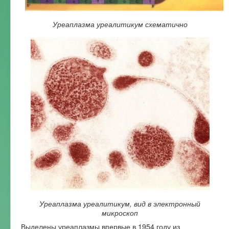
Уреаплазма уреалитикум схематично
Уреаплазма уреалитикум, вид в электронный
микроскоп
Выделены уреаплазмы впервые в 1954 году из