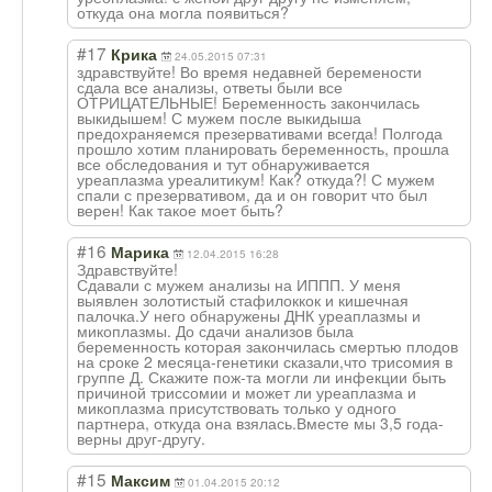
откуда она могла появиться?
#17
Крика
24.05.2015 07:31
здравствуйте! Во время недавней беремености
сдала все анализы, ответы были все
ОТРИЦАТЕЛЬНЫЕ! Беременность закончилась
выкидышем! С мужем после выкидыша
предохраняемся презервативами всегда! Полгода
прошло хотим планировать беременность, прошла
все обследования и тут обнаруживается
уреаплазма уреалитикум! Как? откуда?! С мужем
спали с презервативом, да и он говорит что был
верен! Как такое моет быть?
#16
Марика
12.04.2015 16:28
Здравствуйте!
Сдавали с мужем анализы на ИППП. У меня
выявлен золотистый стафилоккок и кишечная
палочка.У него обнаружены ДНК уреаплазмы и
микоплазмы. До сдачи анализов была
беременность которая закончилась смертью плодов
на сроке 2 месяца-генетики сказали,что трисомия в
группе Д. Скажите пож-та могли ли инфекции быть
причиной триссомии и может ли уреаплазма и
микоплазма присутствовать только у одного
партнера, откуда она взялась.Вместе мы 3,5 года-
верны друг-другу.
#15
Максим
01.04.2015 20:12