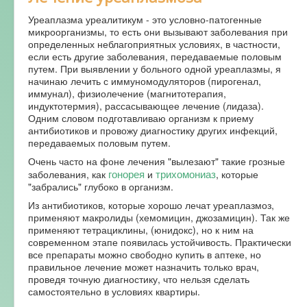
Уреаплазма уреалитикум - это условно-патогенные
микроорганизмы, то есть они вызывают заболевания при
определенных неблагоприятных условиях, в частности,
если есть другие заболевания, передаваемые половым
путем. При выявлении у больного одной уреаплазмы, я
начинаю лечить с иммуномодуляторов (пирогенал,
иммунал), физиолечение (магнитотерапия,
индуктотермия), рассасывающее лечение (лидаза).
Одним словом подготавливаю организм к приему
антибиотиков и провожу диагностику других инфекций,
передаваемых половым путем.
Очень часто на фоне лечения "вылезают" такие грозные
гонорея
трихомониаз
заболевания, как
и
, которые
"забрались" глубоко в организм.
Из антибиотиков, которые хорошо лечат уреаплазмоз,
применяют макролиды (хемомицин, джозамицин). Так же
применяют тетрациклины, (юнидокс), но к ним на
современном этапе появилась устойчивость. Практически
все препараты можно свободно купить в аптеке, но
правильное лечение может назначить только врач,
проведя точную диагностику, что нельзя сделать
самостоятельно в условиях квартиры.