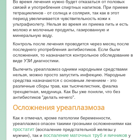
Во время лечения нужно будет отказаться от половых
связей и употребления спиртных напитков. При приеме
тетрациклинов - от солнца и солярия, так как в этот
период увеличивается чувствительность кожи к
ультрафиолету. Нельзя во время их приема пить и есть
молоко и молочные продукты, газированную и
минеральную воду.
Контроль после лечения проводится через месяц после
последнего употребления антибиотиков. Если были
осложнения, то назначается контрольное обследование в
виде УЗИ диагностики.
Вылечить уреаплазмоз одними народными средствами
нельзя, можно просто запустить инфекцию. Народные
средства назначаются с основным лечением - это
различные сборы трав, как тысячелистник, фиалка
трехцветная, медуница. Как Вы уже поняли, что без
антибиотиков "делать нечего".
Осложнения уреаплазмоза
Как я отмечал, кроме патологии беременности,
уреаплазмоз опасен такими грозными осложнениями как
простатит
(воспаление предстательной железы у
воспаление маточных труб и яичников
мужчин), так и
у