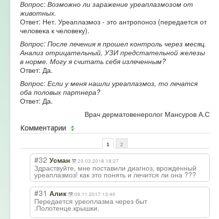
Вопрос: Возможно ли заражение уреаплазмозом от
животных.
Ответ: Нет. Уреаплазмоз - это антропоноз (передается от
человека к человеку).
Вопрос: После лечения я прошел контроль через месяц.
Анализ отрицательный, УЗИ предстательной железы
в норме. Могу я считать себя излеченным?
Ответ: Да.
Вопрос: Если у меня нашли уреаплазмоз, то лечатся
оба половых партнера?
Ответ: Да.
Врач дерматовенеролог Мансуров А.С
Комментарии
1
2
#32
Усман
23.03.2018 18:27
Здраствуйте, мне поставили диагноз, врожденный
уреаплазмоз! как это понять и лечится ли она ???
#31
Алик
09.11.2017 13:40
Передается уреоплазма через быт
.Полотенце.крыш
ки.