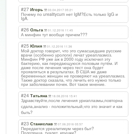
#27
Игорь
03.04.2017 05:21
Почему по urealitycum нет IgM?Есть только IgG и
IgA.
#26
Ольга
01.12.2016 11:45
А минфин тут вообще причем???
#25
Юлия
01.12.2016 11:36
Мой доктор говорит, что это сумасшедшие русские
врачи (особенно урологи) лечат уреаплазмоз.
Минфин РФ уже аж в 2000 году исключил эту
бактерию, как передающуюся половым путём. И
даже после лечения через тест она будет
проявляться в результатах. В США же даже
беременных женщин не проверяют на уреаплазмоз.
Также доктор сказала, что лечить его нужно только
при заболевании почек. Вот такое мнение.
#24
Татьяна
18.08.2016 15:41
Здравствуйте,по
сле лечения уриаплазмы,повт
орна
сдала,анализ - положительный,ч
то это значит и как
быть?
#23
Станислав
07.06.2016 05:57
Передается уреалитикум через быт?
Полотенца, туалет, крушки?