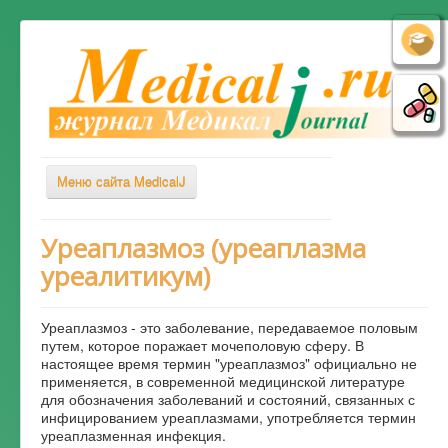
Меню сайта MedicalJ
Весь Медикал
Уреаплазмоз (уреаплазма
уреалитикум)
Симптомы
Заболевания
Уреаплазмоз - это заболевание, передаваемое половым
Диагностика
путем, которое поражает мочеполовую сферу. В
настоящее время термин "уреаплазмоз" официально не
Лечение
применяется, в современной медицинской литературе
для обозначения заболеваний и состояний, связанных с
Советы врача
инфицированием уреаплазмами, употребляется термин
уреаплазменная инфекция.
Альтернативная медицина