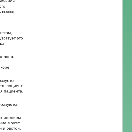
ричиной
ого
ь вызван
теком,
вствует это
ко
полость
скоре
разуется
сть пациент
я пациента,
бразуются
 снижением
ение может
 и рвотой,