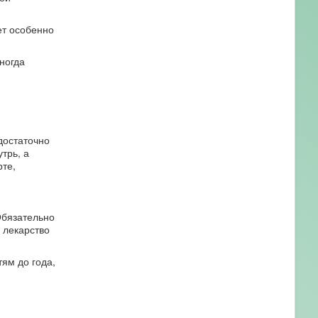
ет особенно
ногда
достаточно
трь, а
те,
Обязательно
 лекарство
ям до года,