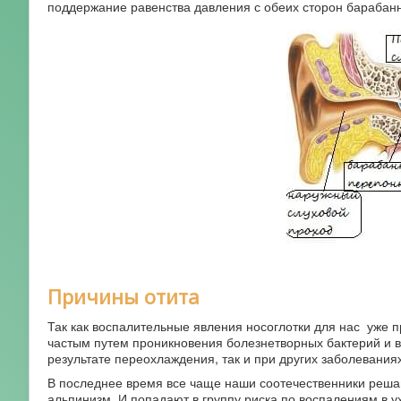
поддержание равенства давления с обеих сторон барабанн
Причины отита
Так как воспалительные явления носоглотки для нас уже п
частым путем проникновения болезнетворных бактерий и ви
результате переохлаждения, так и при других заболеваниях
В последнее время все чаще наши соотечественники решаю
альпинизм. И попадают в группу риска по воспалениям в у