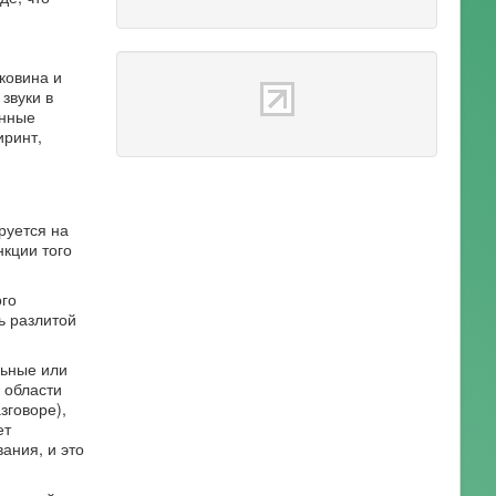
ковина и
звуки в
енные
иринт,
руется на
кции того
ого
ь разлитой
льные или
 области
зговоре),
ет
ания, и это