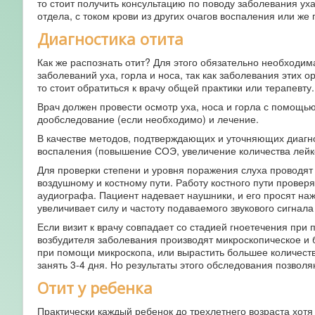
то стоит получить консультацию по поводу заболевания ух
отдела, с током крови из других очагов воспаления или же
Диагностика отита
Как же распознать отит? Для этого обязательно необходи
заболеваний уха, горла и носа, так как заболевания этих
то стоит обратиться к врачу общей практики или терапевту.
Врач должен провести осмотр уха, носа и горла с помощь
дообследование (если необходимо) и лечение.
В качестве методов, подтверждающих и уточняющих диагно
воспаления (повышение СОЭ, увеличение количества лейко
Для проверки степени и уровня поражения слуха проводят
воздушному и костному пути. Работу костного пути пров
аудиографа. Пациент надевает наушники, и его просят нажа
увеличивает силу и частоту подаваемого звукового сигнал
Если визит к врачу совпадает со стадией гноетечения при
возбудителя заболевания производят микроскопическое и 
при помощи микроскопа, или вырастить большее количеств
занять 3-4 дня. Но результаты этого обследования позво
Отит у ребенка
Практически каждый ребенок до трехлетнего возраста хотя