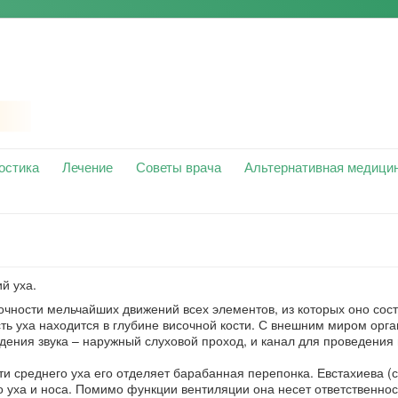
остика
Лечение
Советы врача
Альтернативная медици
й уха.
 точности мельчайших движений всех элементов, из которых оно сост
ть уха находится в глубине височной кости. С внешним миром орга
ения звука – наружный слуховой проход, и канал для проведения 
и среднего уха его отделяет барабанная перепонка. Евстахиева (
уха и носа. Помимо функции вентиляции она несет ответственнос