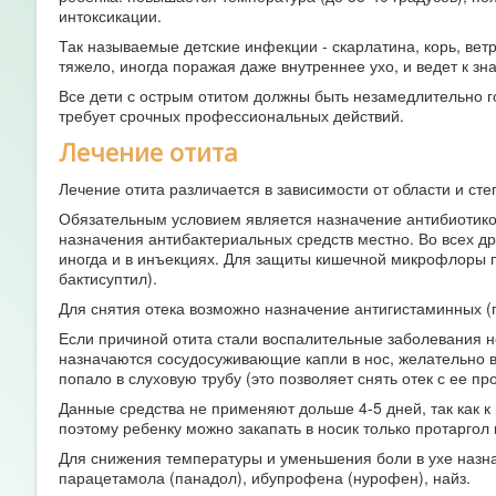
интоксикации.
Так называемые детские инфекции - скарлатина, корь, вет
тяжело, иногда поражая даже внутреннее ухо, и ведет к зн
Все дети с острым отитом должны быть незамедлительно г
требует срочных профессиональных действий.
Лечение отита
Лечение отита различается в зависимости от области и ст
Обязательным условием является назначение антибиотико
назначения антибактериальных средств местно. Во всех др
иногда и в инъекциях. Для защиты кишечной микрофлоры 
бактисуптил).
Для снятия отека возможно назначение антигистаминных (
Если причиной отита стали воспалительные заболевания но
назначаются сосудосуживающие капли в нос, желательно в
попало в слуховую трубу (это позволяет снять отек с ее пр
Данные средства не применяют дольше 4-5 дней, так как к
поэтому ребенку можно закапать в носик только протаргол
Для снижения температуры и уменьшения боли в ухе назн
парацетамола (панадол), ибупрофена (нурофен), найз.