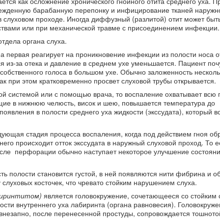
тся как осложнение хронического гнойного отита среднего уха. П
режденную барабанную перепонку и инфицирование тканей наружн
в слуховом проходе. Иногда диффузный (разлитой) отит может быт
твами или при механической травме с присоединением инфекции.
тдела органа слуха.
а первая реагирует на проникновение инфекции из полости носа о
я из-за отека и давление в среднем ухе уменьшается. Пациент почу
 собственного голоса в большом ухе. Обычно заложенность несколь
ак при этом кратковременно просвет слуховой трубы открывается.
ой системой или с помощью врача, то воспаление охватывает всю 
щие в нижнюю челюсть, висок и шею, повышается температура до
появления в полости среднего уха жидкости (экссудата), который в
дующая стадия процесса воспаления, когда под действием гноя об
него происходит отток экссудата в наружный слуховой проход. То е
После перфорации обычно наступает некоторое улучшение состояни
ть полости становится густой, в ней появляются нити фибрина и о
слуховых косточек, что чревато стойким нарушением слуха.
биринтитом)
является головокружение, сочетающееся со стойким
ости внутреннего уха лабиринта (органа равновесия). Головокруж
 внезапно, после перенесенной простуды, сопровождается тошнотой