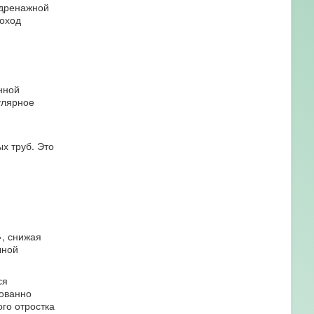
 дренажной
оход
нной
улярное
х труб. Это
», снижая
лной
ся
нованно
го отростка