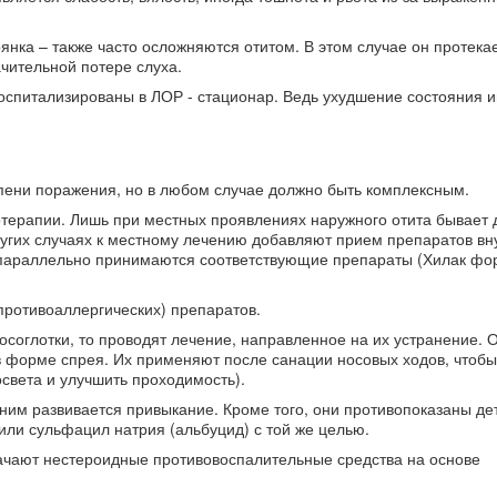
рянка – также часто осложняются отитом. В этом случае он протека
ачительной потере слуха.
оспитализированы в ЛОР - стационар. Ведь ухудшение состояния и
епени поражения, но в любом случае должно быть комплексным.
терапии. Лишь при местных проявлениях наружного отита бывает 
угих случаях к местному лечению добавляют прием препаратов вну
параллельно принимаются соответствующие препараты (Хилак фор
противоаллергических) препаратов.
соглотки, то проводят лечение, направленное на их устранение. 
 форме спрея. Их применяют после санации носовых ходов, чтобы
освета и улучшить проходимость).
 ним развивается привыкание. Кроме того, они противопоказаны дет
 или сульфацил натрия (альбуцид) с той же целью.
ачают нестероидные противовоспалительные средства на основе