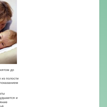
днятом до
 из полости
 показанием
аты
худшается и
ояние
ной