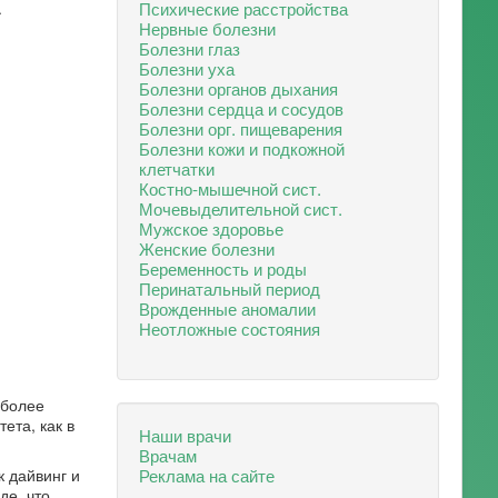
Психические расстройства
.
Нервные болезни
Болезни глаз
Болезни уха
Болезни органов дыхания
Болезни сердца и сосудов
Болезни орг. пищеварения
Болезни кожи и подкожной
клетчатки
Костно-мышечной сист.
Мочевыделительной сист.
Мужское здоровье
Женские болезни
Беременность и роды
Перинатальный период
Врожденные аномалии
Неотложные состояния
иболее
ета, как в
Наши врачи
Врачам
Реклама на сайте
 дайвинг и
де, что