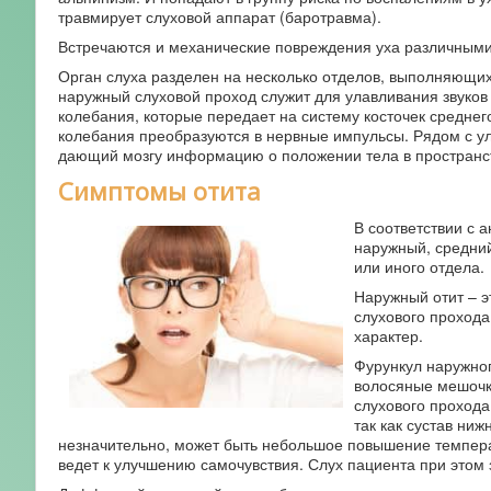
травмирует слуховой аппарат (баротравма).
Встречаются и механические повреждения уха различными 
Орган слуха разделен на несколько отделов, выполняющих 
наружный слуховой проход служит для улавливания звуков 
колебания, которые передает на систему косточек среднего
колебания преобразуются в нервные импульсы. Рядом с ули
дающий мозгу информацию о положении тела в пространс
Симптомы отита
В соответствии с 
наружный, средний
или иного отдела.
Наружный отит – э
слухового прохода
характер.
Фурункул наружног
волосяные мешочки
слухового прохода
так как сустав ни
незначительно, может быть небольшое повышение темпера
ведет к улучшению самочувствия. Слух пациента при этом 