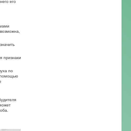
него его
емами
евозможна,
значить
я признаки
луха по
с помощью
о
будителя
может
оба.