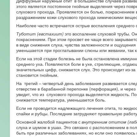
Диффузный наружный отит в большинстве случаев развивае
этого является постоянное гнойные выделения через пов
слухового прохода. Проявляется он болью, покраснением 
раздражением кожи слухового прохода химическими вещес
Наиболее часто встречается острые воспаления среднего о
Туботит (евстахиит)
это воспаление слуховой трубы. Он
покраснением. При этом просвет ее чаще всего закрываетс
в виде снижения слуха, чувства заложенности и ощущения
уменьшается при проглатывании слюны или жевании, так к
Если на этой стадии болезнь не была остановлена иммунн
среднего уха. Появляются боли в ухе, стреляющие, отдаю
значительных цифр, снижается слух. Это происходит из-за 
становится гнойным.
На третий – четвертый день заболевания развивается сле
отверстие в барабанной перепонке (перфорация), и через 
увидит, что из слухового прохода выделяется жидкость. 
снижается температура, уменьшается боль.
Если не проводится надлежащего лечения отита, то жидкос
спайки и рубцы. Последние затрудняют правильную работу 
Основной жалобой пациентов с
внутренним отитом (ла
слуха и шумом в ушах. Это связано с расположением в пол
быть при различных заболеваниях, но если оно появилось