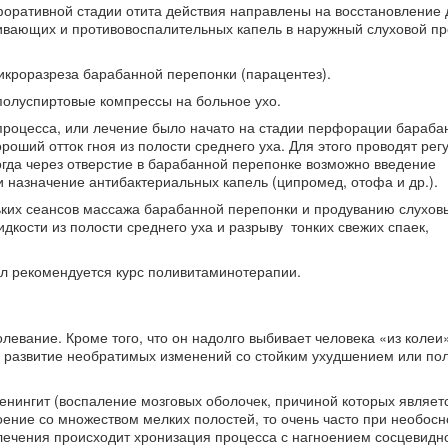
форативной стадии отита действия направлены на восстановление
вающих и противовоспалительных капель в наружный слуховой пр
икроразреза барабанной перепонки (парацентез).
полуспиртовые компрессы на больное ухо.
процесса, или лечение было начато на стадии перфорации бараба
роший отток гноя из полости среднего уха. Для этого проводят рег
гда через отверстие в барабанной перепонке возможно введение
и назначение антибактериальных капель (ципромед, отофа и др.).
ких сеансов массажа барабанной перепонки и продуванию слуховы
дкости из полости среднего уха и разрыву тонких свежих спаек,
ил рекомендуется курс поливитаминотерапии.
болевание. Кроме того, что он надолго выбивает человека «из колеи
о развитие необратимых изменений со стойким ухудшением или по
енингит (воспаление мозговых оболочек, причиной которых являет
роение со множеством мелких полостей, то очень часто при необос
ечения происходит хронизация процесса с нагноением сосцевидно