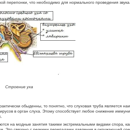
ой перепонки, что необходимо для нормального проведения звука
Строение уха
рактически обыденны, то понятно, что слуховая труба является на
русов в орган слуха. Этому способствует любое снижение иммунит
.
тся на модные занятия такими экстремальными видами спора, как
хе. Это связано с резкими перепадами давления в окружающей сре