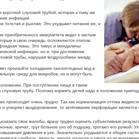
короткой слуховой трубой, которая к тому же
ение инфекции.
е толстая и рыхлая. Это ухудшает питание ее, и
е приобретенного иммунитета ведет к частым
торые в свою очередь, осложняются отитом.
мфоидная ткань. Это тимус и миндалины
ической инфекции, но и, при достижении
луховой трубы, нарушая воздухообмен между
жет произойти попадание околоплодных вод в
тельную среду для микробов, но и могут быть
положении. При поступлении пищи в таком
 слуховую трубу. Поэтому кормить детей надо в положении припо
е происходит очень трудно. Так как нормализация оттока жидкости
о и ускоряет выздоровление, то затягивание перфорации является
ысказать свои жалобы, врачу трудно оценить субъективные результ
чью, кричат, трут больное ухо об подушку, трогают его ручкой. У
а повышения давления в ухе. Значительно ухудшается и общее сост
вляется слабость, вялость, иногда тошнота и рвота из-за выражен