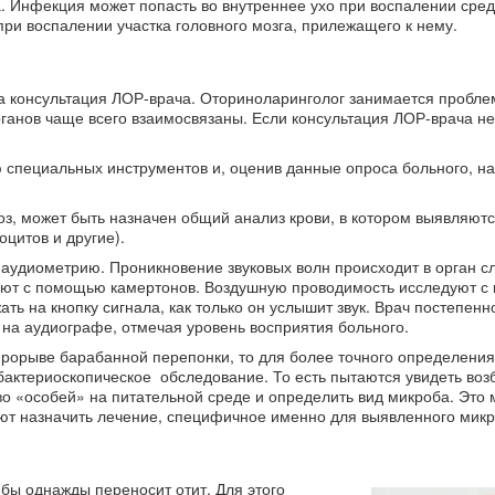
а. Инфекция может попасть во внутреннее ухо при воспалении сред
 при воспалении участка головного мозга, прилежащего к нему.
ма консультация ЛОР-врача. Оториноларинголог занимается пробл
 органов чаще всего взаимосвязаны. Если консультация ЛОР-врача н
ю специальных инструментов и, оценив данные опроса больного, на
з, может быть назначен общий анализ крови, в котором выявляютс
цитов и другие).
 аудиометрию. Проникновение звуковых волн происходит в орган с
еряют с помощью камертонов. Воздушную проводимость исследуют 
ть на кнопку сигнала, как только он услышит звук. Врач постепенн
а на аудиографе, отмечая уровень восприятия больного.
 прорыве барабанной перепонки, то для более точного определения
бактериоскопическое обследование. То есть пытаются увидеть воз
о «особей» на питательной среде и определить вид микроба. Это 
ляют назначить лечение, специфичное именно для выявленного микр
 бы однажды переносит отит. Для этого