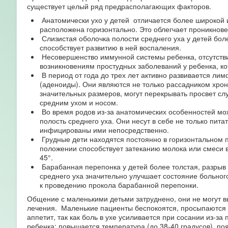
существует целый ряд предрасполагающих факторов.
Анатомически ухо у детей отличается более широкой и 
расположена горизонтально. Это облегчает проникнов
Слизистая оболочка полости среднего уха у детей боле
способствует развитию в ней воспаления.
Несовершенство иммунной системы ребенка, отсутстви
возникновениям простудных заболеваний у ребенка, ко
В период от года до трех лет активно развивается ли
(аденоиды). Они являются не только рассадником хрон
значительных размеров, могут перекрывать просвет с
средним ухом и носом.
Во время родов из-за анатомических особенностей мо
полость среднего уха. Они несут в себе не только пита
инфицированы ими непосредственно.
Грудные дети находятся постоянно в горизонтальном 
положении способствует затеканию молока или смеси в
45°.
Барабанная перепонка у детей более толстая, разрыв е
среднего уха значительно улучшает состояние больног
к проведению прокола барабанной перепонки.
Общение с маленькими детьми затруднено, они не могут в
лечения. Маленькие пациенты беспокоятся, просыпаются но
аппетит, так как боль в ухе усиливается при сосании из-з
ребенка: повышается температура (до 38-40 градусов), поя