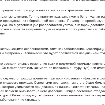
предметами, при ударе или в сочетании с травмами головы.
разные функции. То, что принято называть ухом в быту - ушная ра
и проведения их к барабанной перепонке. Последняя преобразует 
 уха. Во внутреннем ухе располагается улитка, в которой доставл
ткой в полости внутреннего уха находится орган равновесия- лаб
тве.
анатомическими особенностями, отит, как заболевание, классифици
 и внутренний. Клинически это будет проявляться нарушением фун
то воспалительные изменения кожи и подкожной клетчатки наружн
. Он может протекать как местное воспаление (фурункул) или имет
о слухового прохода возникает при проникновении инфекции в са
 слухового прохода. Основными проявлениями этого будет боль в
, которая усиливается при движениях нижней челюсти (жевании, ра
жней челюсти оказывает на него давление. Общее состояние страда
туры. Обычно фурункул вскрывается самостоятельно после созрев
заболевании не страдает.