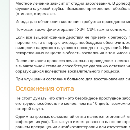
Местное лечение зависит от стадии заболевания. В допер
функции слуховой трубы. Возможно применение обезболи
(отипакс, отирелакс).
Иногда для облегчения состояния требуется проведение м
Помогает также физиотерапия: УВЧ, СВЧ, лампа соллюкс, 
Если все вышеописанные действия не привели к регрессу 
перепонки, то в первую очередь необходимо обеспечить хо
очищение наружного слухового прохода от выделений. Ино
лекарственных веществ в область воспаления в том числе 
После стихания процесса желательно проведение несколь
в значительной степени способствует удалению остатков жи
образующихся вследствие воспалительного процесса.
При улучшении состояния больного для восстановления с
Осложнения отита
Не стоит думать, что отит - это безобидное простудное за
его трудоспособность не менее, чем на 10 дней, возможн
потерей слуха.
Одним из грозных осложнений отита является отогенный м
инфекция из уха). Так как ухо имеет довольно сложное ст
раннем прекращении антибиотикотерапии или отсутствии л