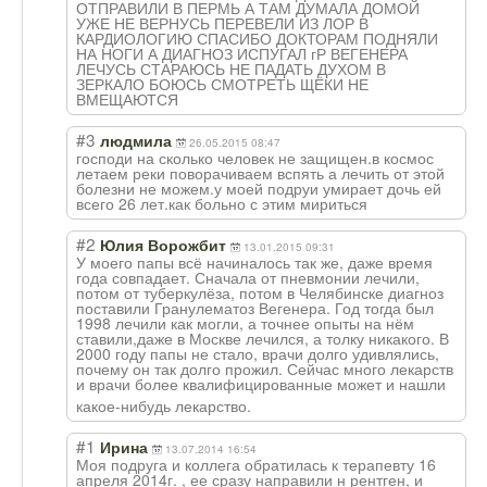
ОТПРАВИЛИ В ПЕРМЬ А ТАМ ДУМАЛА ДОМОЙ
УЖЕ НЕ ВЕРНУСЬ ПЕРЕВЕЛИ ИЗ ЛОР В
КАРДИОЛОГИЮ СПАСИБО ДОКТОРАМ ПОДНЯЛИ
НА НОГИ А ДИАГНОЗ ИСПУГАЛ гР ВЕГЕНЕРА
ЛЕЧУСЬ СТАРАЮСЬ НЕ ПАДАТЬ ДУХОМ В
ЗЕРКАЛО БОЮСЬ СМОТРЕТЬ ЩЁКИ НЕ
ВМЕЩАЮТСЯ
#3
людмила
26.05.2015 08:47
господи на сколько человек не защищен.в космос
летаем реки поворачиваем вспять а лечить от этой
болезни не можем.у моей подруи умирает дочь ей
всего 26 лет.как больно с этим мириться
#2
Юлия Ворожбит
13.01.2015 09:31
У моего папы всё начиналось так же, даже время
года совпадает. Сначала от пневмонии лечили,
потом от туберкулёза, потом в Челябинске диагноз
поставили Гранулематоз Вегенера. Год тогда был
1998 лечили как могли, а точнее опыты на нём
ставили,даже в Москве лечился, а толку никакого. В
2000 году папы не стало, врачи долго удивлялись,
почему он так долго прожил. Сейчас много лекарств
и врачи более квалифицированн
ые может и нашли
какое-нибудь лекарство.
#1
Ирина
13.07.2014 16:54
Моя подруга и коллега обратилась к терапевту 16
апреля 2014г. , ее сразу направили н рентген, и