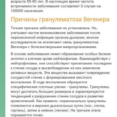
возрасте 55-60 лет. В настоящее время частота
встречаемости заболевания составляет 3 случая на
Форум
100000 населения.
Причины гранулематоза Вегенера
Точная причина заболевания не установлена. Но,
учитывая частое возникновение заболевания после
перенесенной инфекции органов дыхания, многие
исследователи не исключают связь гранулематоза
Вегенера с болезнетворными микроорганизмами.
В основе заболевания лежит образование особых белков-
антител к клеткам крови нейтрофилам. Взаимодействуя с
нейтрофилами, они способствуют прилипанию последних
к стенке сосуда и высвобождению из них химически
активных веществ. Эти вещества вызывают повреждение
сосудистой стенки с формированием местного
воспаления. В ходе воспаления образуются
специфические плотные узелки - гранулемы. Гранулемы
могут достигать больших размеров и характеризуются
тенденцией к разрушению стенки сосудов и развитию
кровотечений. Как правило, первоначально гранулемы
появляются в верхних дыхательных путях (нос, глотка,
гортань), затем в нижних (легкие). На третьем этапе
поражаются почки.