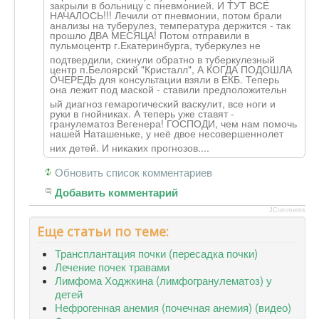
закрыли в больницу с пневмонией. И ТУТ ВСЕ
НАЧАЛОСЬ!!! Лечили от пневмонии, потом брали
анализы на туберулез, температура держится - так
прошло ДВА МЕСЯЦА! Потом отправили в
пульмоцентр г.Екатеринбурга
, туберкулез не
подтвердили, скинули обратно в туберкулезный
центр п.Белоярскй "Кристалл", А КОГДА ПОДОШЛА
ОЧЕРЕДЬ для консультации взяли в ЕКБ. Теперь
она лежит под маской - ставили предположительн
ый диагноз гемарогический васкулит, все ноги и
руки в гнойниках. А теперь уже ставят -
гранулематоз Вегенера! ГОСПОДИ, чем нам помочь
нашей Наташеньке, у неё двое несовершеннолет
них детей. И никаких прогнозов....
Обновить список комментариев
Добавить комментарий
JComments
Еще статьи по теме:
Трансплантация почки (пересадка почки)
Лечение почек травами
Лимфома Ходжкина (лимфогранулематоз) у
детей
Нефрогенная анемия (почечная анемия) (видео)