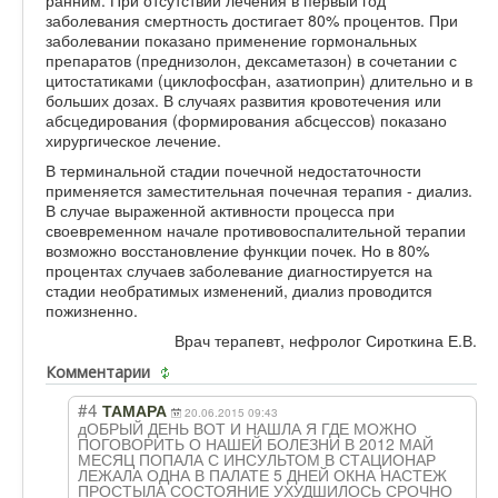
заболевания смертность достигает 80% процентов. При
заболевании показано применение гормональных
препаратов (преднизолон, дексаметазон) в сочетании с
цитостатиками (циклофосфан, азатиоприн) длительно и в
больших дозах. В случаях развития кровотечения или
абсцедирования (формирования абсцессов) показано
хирургическое лечение.
В терминальной стадии почечной недостаточности
применяется заместительная почечная терапия - диализ.
В случае выраженной активности процесса при
своевременном начале противовоспалительной терапии
возможно восстановление функции почек. Но в 80%
процентах случаев заболевание диагностируется на
стадии необратимых изменений, диализ проводится
пожизненно.
Врач терапевт, нефролог Сироткина Е.В.
Комментарии
#4
ТАМАРА
20.06.2015 09:43
дОБРЫЙ ДЕНЬ ВОТ И НАШЛА Я ГДЕ МОЖНО
ПОГОВОРИТЬ О НАШЕЙ БОЛЕЗНИ В 2012 МАЙ
МЕСЯЦ ПОПАЛА С ИНСУЛЬТОМ В СТАЦИОНАР
ЛЕЖАЛА ОДНА В ПАЛАТЕ 5 ДНЕЙ ОКНА НАСТЕЖ
ПРОСТЫЛА СОСТОЯНИЕ УХУДШИЛОСЬ СРОЧНО