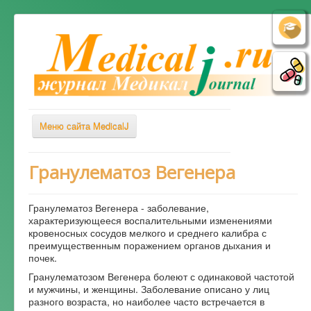
Меню сайта MedicalJ
Весь Медикал
Гранулематоз Вегенера
Симптомы
Гранулематоз Вегенера - заболевание,
Заболевания
характеризующееся воспалительными изменениями
кровеносных сосудов мелкого и среднего калибра с
Диагностика
преимущественным поражением органов дыхания и
Лечение
почек.
Гранулематозом Вегенера болеют с одинаковой частотой
Советы врача
и мужчины, и женщины. Заболевание описано у лиц
разного возраста, но наиболее часто встречается в
Альтернативная медицина