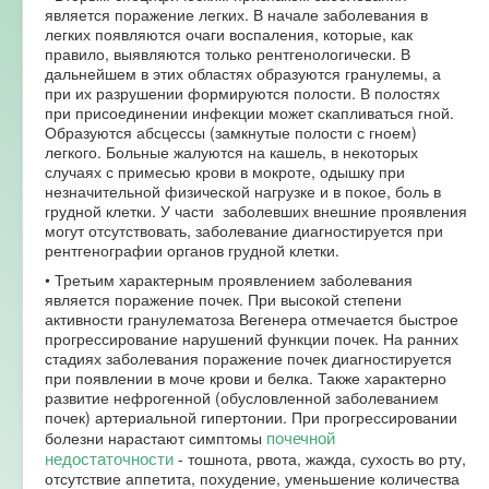
является поражение легких. В начале заболевания в
легких появляются очаги воспаления, которые, как
правило, выявляются только рентгенологически. В
дальнейшем в этих областях образуются гранулемы, а
при их разрушении формируются полости. В полостях
при присоединении инфекции может скапливаться гной.
Образуются абсцессы (замкнутые полости с гноем)
легкого. Больные жалуются на кашель, в некоторых
случаях с примесью крови в мокроте, одышку при
незначительной физической нагрузке и в покое, боль в
грудной клетки. У части заболевших внешние проявления
могут отсутствовать, заболевание диагностируется при
рентгенографии органов грудной клетки.
• Третьим характерным проявлением заболевания
является поражение почек. При высокой степени
активности гранулематоза Вегенера отмечается быстрое
прогрессирование нарушений функции почек. На ранних
стадиях заболевания поражение почек диагностируется
при появлении в моче крови и белка. Также характерно
развитие нефрогенной (обусловленной заболеванием
почек) артериальной гипертонии. При прогрессировании
почечной
болезни нарастают симптомы
недостаточности
- тошнота, рвота, жажда, сухость во рту,
отсутствие аппетита, похудение, уменьшение количества