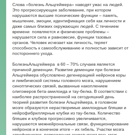
Слова «болезнь Альцгеймера» наводят ужас на людей.
Это прогрессирующее заболевание, при котором
нарушаются высшие психические функции – память,
мышление, эмоции, идентификация себя как личности и
даже самых близких окружающих людей. С течением
времени появляются и физические проблемы –
нарушается сила и равновесие, функции тазовых
органов. Человек исчезает как личность, теряет
способность к самообслуживанию и полностью зависит от
постороннего ухода.
БолезньАльцгеймера в 60 – 70% случаев является
причиной деменции. Развитие деменции при болезни
Альцгеймера обусловлено дегенерацией нейронов коры
и лимбической системы головного мозга, нарушением
синоптических связей, вызванные накоплением
олигомеров бета-амилоида и тау-белка. В соответствии с
наиболее распространенной на сегодняшний день
теорией развития болезни Альцгеймера, в головном
мозге образуются нерастворимые амилоидные бляшки и
нейрофибриллярные клубки из тау-белка. Количество
бляшек и клубков прогрессивно увеличивается,
нарушаются межнейрональные связи, функционирование
нейронов и в конечном итоге – их гибель. Участки мозга
атрофируются, повреждения захватывают весь мозг.