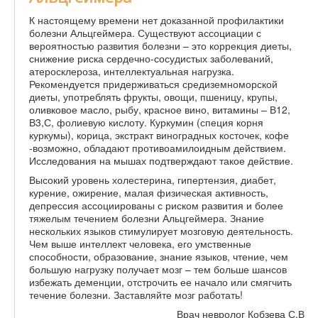
К настоящему времени нет доказанной профилактики
болезни Альцгеймера. Существуют ассоциации с
вероятностью развития болезни – это коррекция диеты,
снижение риска сердечно-сосудистых заболеваний,
атеросклероза, интеллектуальная нагрузка.
Рекомендуется придерживаться средиземноморской
диеты, употреблять фрукты, овощи, пшеницу, крупы,
оливковое масло, рыбу, красное вино, витамины – В12,
В3,С, фолиевую кислоту. Куркумин (специя корня
куркумы), корица, экстракт виноградных косточек, кофе
-возможно, обладают противоамилоидным действием.
Исследования на мышах подтверждают такое действие.
Высокий уровень холестерина, гипертензия, диабет,
курение, ожирение, малая физическая активность,
депрессия ассоциированы с риском развития и более
тяжелым течением болезни Альцгеймера. Знание
нескольких языков стимулирует мозговую деятельность.
Чем выше интеллект человека, его умственные
способности, образование, знание языков, чтение, чем
большую нагрузку получает мозг – тем больше шансов
избежать деменции, отстрочить ее начало или смягчить
течение болезни. Заставляйте мозг работать!
Врач невролог Кобзева С.В