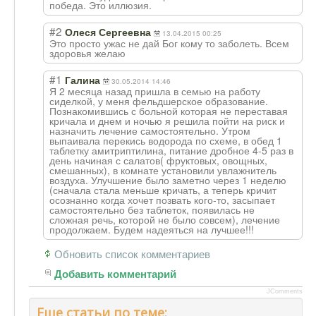
победа. Это иллюзия.
#2
Олеся Сергеевна
13.04.2015 00:25
Это просто ужас не дай Бог кому то заболеть. Всем
здоровья желаю
#1
Галина
30.05.2014 14:46
Я 2 месяца назад пришла в семью на работу
сиделкой, у меня фельдшерское образование.
Познакомившись с больной которая не переставая
кричала и днем и ночью я решила пойти на риск и
назначить лечение самостоятельно. Утром
выпаивала перекись водорода по схеме, в обед 1
таблетку амитриптилина, питание дробное 4-5 раз в
день начиная с салатов( фруктовых, овощных,
смешанных), в комнате установили увлажнитель
воздуха. Улучшение было заметно через 1 неделю
(сначала стала меньше кричать, а теперь кричит
осознанно когда хочет позвать кого-то, засыпает
самостоятельно без таблеток, появилась не
сложная речь, которой не было совсем), лечение
продолжаем. Будем надеяться на лучшее!!!
Обновить список комментариев
Добавить комментарий
JComments
Еще статьи по теме: