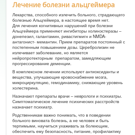
Лечение болезни альцгеймера
Лекарства, способного излечить больного, страдающего
болезнью Альцгеймера, в настоящее время нет.
Для лечения когнитивных нарушений при болезни
Альцгеймера применяют ингибиторы холинэстеразы –
донепезил, галантамин, ривастигмигн и NMDA-
антагонист- мемантин. Прием препаратов постоянный с
постепенным повышением дозы. Церебролизин не
излечивает заболевание, но является
нейропротекторным препаратом, замедляющим
прогрессирование деменции.
В комплексном лечении используют антиоксиданты и
вещества, улучшающие кровоснабжение мозга,
микроциркуляцию, гемодинамику, снижающие уровень
холестерина.
Назначают препараты врачи – неврологи и психиатры.
Симптоматическое лечение психических расстройств
назначает психиатр.
Родственникам важно понимать, что в поведении
больного виновата болезнь, а не человек и быть
терпимыми, научиться ухаживать за болеющим,
обеспечить ему безопасность, питание, профилактику