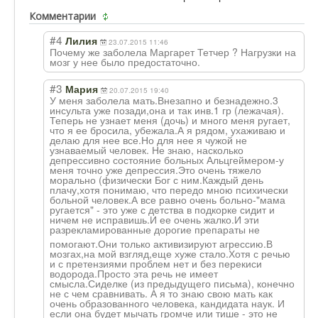
Комментарии
#4
Лилия
23.07.2015 11:46
Почему же заболела Маргарет Тетчер ? Нагрузки на
мозг у нее было предостаточно.
#3
Мария
20.07.2015 19:40
У меня заболела мать.Внезапно и безнадежно.3
инсульта уже позади,она и так инв.1 гр (лежачая).
Теперь не узнает меня (дочь) и много меня ругает,
что я ее бросила, убежала.А я рядом, ухаживаю и
делаю для нее все.Но для нее я чужой не
узнаваемый человек. Не знаю, насколько
депрессивно состояние больных Альцгеймером-у
меня точно уже депрессия.Это очень тяжело
морально (физически Бог с ним.Каждый день
плачу,хотя понимаю, что передо мною психически
больной человек.А все равно очень больно-"мама
ругается" - это уже с детства в подкорке сидит и
ничем не исправишь.И ее очень жалко.И эти
разрекламирован
ные дорогие препараты не
помогают.Они только активизируют агрессию.В
мозгах,на мой взгляд,еще хуже стало.Хотя с речью
и с претензиями проблем нет и без перекиси
водорода.Просто эта речь не имеет
смысла.Сиделке (из предыдущего письма), конечно
не с чем сравнивать. А я то знаю свою мать как
очень образованного человека, кандидата наук. И
если она будет мычать громче или тише - это не