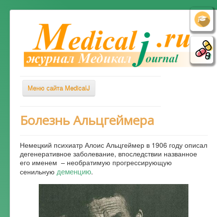
Меню сайта MedicalJ
Весь Медикал
Болезнь Альцгеймера
Симптомы
Немецкий психиатр Алоис Альцгеймер в 1906 году описал
Заболевания
дегенеративное заболевание, впоследствии названное
его именем – необратимую прогрессирующую
Диагностика
деменцию
сенильную
.
Лечение
Советы врача
Альтернативная медицина