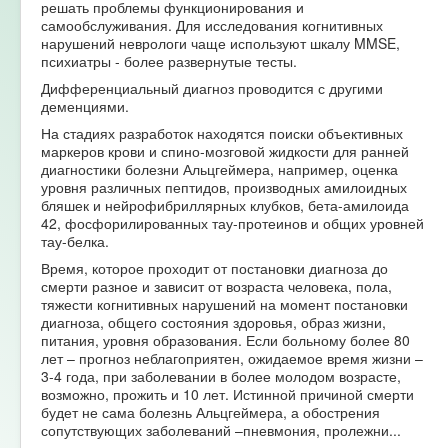
решать проблемы функционирования и
самообслуживания. Для исследования когнитивных
нарушений неврологи чаще используют шкалу MMSE,
психиатры - более развернутые тесты.
Дифференциальный диагноз проводится с другими
деменциями.
На стадиях разработок находятся поиски объективных
маркеров крови и спино-мозговой жидкости для ранней
диагностики болезни Альцгеймера, например, оценка
уровня различных пептидов, производных амилоидных
бляшек и нейрофибриллярных клубков, бета-амилоида
42, фосфорилированных тау-протеинов и общих уровней
тау-белка.
Время, которое проходит от постановки диагноза до
смерти разное и зависит от возраста человека, пола,
тяжести когнитивных нарушений на момент постановки
диагноза, общего состояния здоровья, образ жизни,
питания, уровня образования. Если больному более 80
лет – прогноз неблагоприятен, ожидаемое время жизни –
3-4 года, при заболевании в более молодом возрасте,
возможно, прожить и 10 лет. Истинной причиной смерти
будет не сама болезнь Альцгеймера, а обострения
сопутствующих заболеваний –пневмония, пролежни...