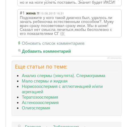
но и на ноги успеть поставить. Значит будет ИКСИ!
#1
жена
10.08.2015 16:31
Подскажите у кого такой диагноз был, удалось ли
зачать ребеночка естественным способом?. Мужу
врач сразу посоветовал сразу икси. Мы в шоке!
Сказал нет смысла лечиться,якобы бесполезно с
его показателями СГ (((
Обновить список комментариев
Добавить комментарий
JComments
Еще статьи по теме:
Анализ спермы (эякулята). Спермограмма
Мало спермы и жидкая
Нормозооспермия с агглютинацией и/или
агрегацией
Тератозооспермия
Астенозооспермия
Олигоспермия
Главная
Заболевания