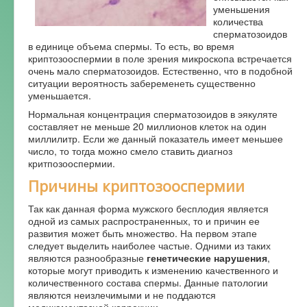
уменьшения
Форум
количества
сперматозоидов
в единице объема спермы. То есть, во время
криптозооспермии в поле зрения микроскопа встречается
очень мало сперматозоидов. Естественно, что в подобной
ситуации вероятность забеременеть существенно
уменьшается.
Нормальная концентрация сперматозоидов в эякуляте
составляет не меньше 20 миллионов клеток на один
миллилитр. Если же данный показатель имеет меньшее
число, то тогда можно смело ставить диагноз
критпозооспермии.
Причины криптозооспермии
Так как данная форма мужского бесплодия является
одной из самых распространенных, то и причин ее
развития может быть множество. На первом этапе
следует выделить наиболее частые. Одними из таких
являются разнообразные
генетические нарушения
,
которые могут приводить к изменению качественного и
количественного состава спермы. Данные патологии
являются неизлечимыми и не поддаются
медикаментозной коррекции.