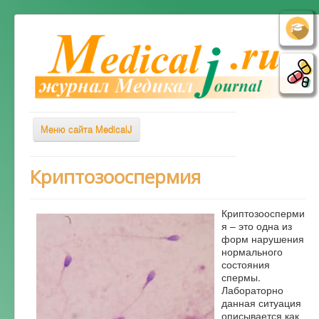
Меню сайта MedicalJ
Весь Медикал
Криптозооспермия
Симптомы
Криптозоосперми
Заболевания
я – это одна из
форм нарушения
Диагностика
нормального
Лечение
состояния
спермы.
Советы врача
Лабораторно
данная ситуация
Альтернативная медицина
описывается как