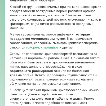
К такой же группе неизлечимых причин криптозооспермии
следует отнести врожденные пороки развития органов
мочеполовой системы у мальчиков. Это может быть
отсутствие семявыводящей протоки, отсутствие яичка или
крипторхизм, когда яичко расположено за пределами
мошонки.
Менее серьезными являются
инфекции, которые
передаются мочеполовым путем
. К венерическим
заболеваниям, способным вызывать криптозооспермию,
гонорея
хламидиоз
относятся
,
и другие.
Огромное количество крипозооспермий возникает из-за
нарушения нормальной работы яичка. Причинами такого
сбоя могут быть
острые и хронические воспаления
яичка
, нарушение его кровоснабжения в виде
варикозного расширения вен
или же банальная
травма
органа. Кстати, к последней группе относится и
радиационная травма, которая возникает вследствие
облучения яичка ионизирующим излучением.
К неспецифическим причинам криптозооспермии можно
отнести пагубное воздействие на процесс
сперматогенеза
алкоголя и табачного дыма
. Кроме
этого, довольно часто подобная патология имеет