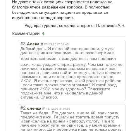
Но даже в таких ситуациях сохраняется надежда на
благоприятное разрешение вопроса. В полностью
безнадежных ситуациях пациентам предлагается
искусственное оплодотворение.
Ред. врач уролог, сексолог-андролог Плотников А.Н.
Комментарии
#3
Алена
25.05.2017 09:45
Добрый день. Я в полной растерянности, у мужа
диагноз криптозоосперми
я, астенозоосперми
я и
тератозоосперми
я, такие диагнозы нам поставил
врач, когда увидел спермаграмму. Чем мы только не
лечились и какие только анализы не сдавали все
напрасно , причины найти не могут, только плечами
пожимают, но и естественно предлагают только
ИКСИ. Я очень переживаю, какой родиться ребёнок
, если такая плохая спермаграмма? И какой вред
принесёт ИКСИ моему здоровью? Подскажите
подскажите мне, что и как делать в данной
ситуации. Спасибо.
#2
олечка
13.12.2015 14:57
Такая же беда.. Его диагноз, мне за 40, врач сразу
предложил икси. Решили не тратить время попусту
и записались на приём к репродуктологу. На его
лечение может уйти не один год, а у меня времени
не так много. Да и ребёночка надо не только родить,