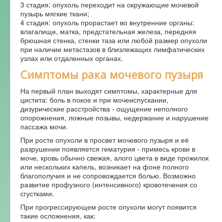
3 стадия: опухоль переходит на окружающие мочевой
пузырь мягкие ткани;
4 стадия: опухоль прорастает во внутренние органы:
влагалище, матка, предстательная железа, передняя
брюшная стенка, стенки таза или любой размер опухоли
при наличии метастазов в близлежащих лимфатических
узлах или отдаленных органах.
Симптомы рака мочевого пузыря
На первый план выходят симптомы, характерные для
цистита: боль в покое и при мочеиспускании,
дизурические расстройства - ощущение неполного
опорожнения, ложные позывы, недержание и нарушение
пассажа мочи.
При росте опухоли в просвет мочевого пузыря и её
разрушении появляется гематурия - примесь крови в
моче, кровь обычно свежая, алого цвета в виде прожилок
или нескольких капель, возникает на фоне полного
благополучия и не сопровождается болью. Возможно
развитие профузного (интенсивного) кровотечения со
сгустками.
При прогрессирующем росте опухоли могут появится
такие осложнения, как: