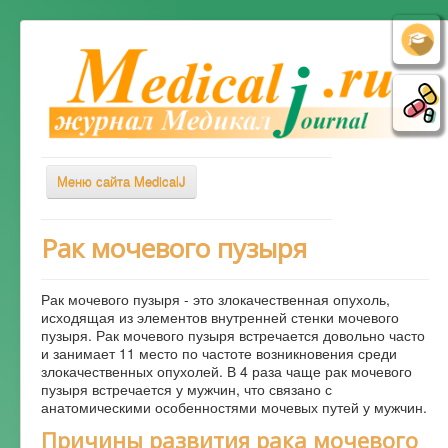
Меню сайта MedicalJ
Весь Медикал
Рак мочевого пузыря
Симптомы
Рак мочевого пузыря - это злокачественная опухоль,
Заболевания
исходящая из элементов внутренней стенки мочевого
пузыря. Рак мочевого пузыря встречается довольно часто
Диагностика
и занимает 11 место по частоте возникновения среди
Лечение
злокачественных опухолей. В 4 раза чаще рак мочевого
пузыря встречается у мужчин, что связано с
Советы врача
анатомическими особенностями мочевых путей у мужчин.
Причины развития рака мочевого
Альтернативная медицина