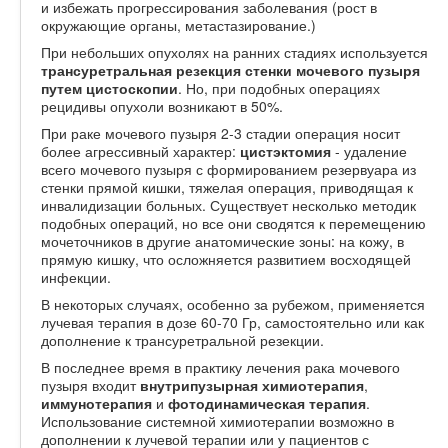
и избежать прогрессирования заболевания (рост в
окружающие органы, метастазирование.)
При небольших опухолях на ранних стадиях используется
трансуретральная резекция стенки мочевого пузыря
путем цистоскопии
. Но, при подобных операциях
рецидивы опухоли возникают в 50%.
При раке мочевого пузыря 2-3 стадии операция носит
более агрессивный характер:
цистэктомия
- удаление
всего мочевого пузыря с формированием резервуара из
стенки прямой кишки, тяжелая операция, приводящая к
инвалидизации больных. Существует несколько методик
подобных операций, но все они сводятся к перемещению
мочеточников в другие анатомические зоны: на кожу, в
прямую кишку, что осложняется развитием восходящей
инфекции.
В некоторых случаях, особенно за рубежом, применяется
лучевая терапия в дозе 60-70 Гр, самостоятельно или как
дополнение к трансуретральной резекции.
В последнее время в практику лечения рака мочевого
пузыря входит
внутрипузырная химиотерапия
,
иммунотерапия
и
фотодинамическая терапия
.
Использование системной химиотерапии возможно в
дополнении к лучевой терапии или у пациентов с