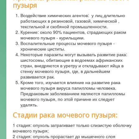
пузыря
Форум
Воздействие химических агентов: у лиц длительно
работающих в резиновой, газовой, химической ,
текстильной и скобяной промышленности.
Курение: около 90% пациентов, страдающих раком
мочевого пузыря - курильщики.
Воспалительные процессы мочевого пузыря -
хронические циститы.
Некоторые паразиты могут вызывать развитие рака:
шистосомы, обитающие в водоемах африканских
стран, внедряются в уретру и откладывают яйца в
стенку мочевого пузыря, где, в дальнейшем
развивается рак.
Кроме того, изучается влияние на развитие рака
мочевого пузыря вируса папилломы человека.
Предраковым заболеванием являются папилломы
мочевого пузыря, по этой причине их следует
удалять.
Стадии рака мочевого пузыря:
1 стадия: опухоль затрагивает только слизистую оболочку
мочевого пузыря;
2 стадия: опухоль прорастает до мышечного слоя