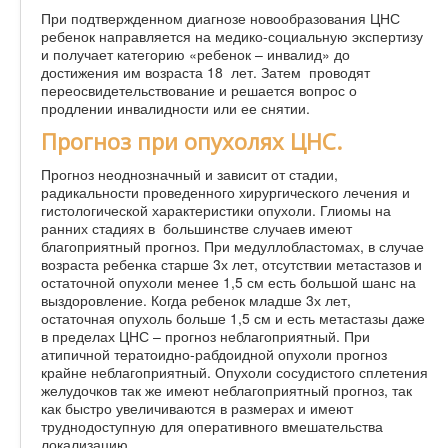
При подтвержденном диагнозе новообразования ЦНС
ребенок направляется на медико-социальную экспертизу
и получает категорию «ребенок – инвалид» до
достижения им возраста 18 лет. Затем проводят
переосвидетельствование и решается вопрос о
продлении инвалидности или ее снятии.
Прогноз при опухолях ЦНС.
Прогноз неоднозначный и зависит от стадии,
радикальности проведенного хирургического лечения и
гистологической характеристики опухоли. Глиомы на
ранних стадиях в большинстве случаев имеют
благоприятный прогноз. При медуллобластомах, в случае
возраста ребенка старше 3х лет, отсутствии метастазов и
остаточной опухоли менее 1,5 см есть большой шанс на
выздоровление. Когда ребенок младше 3х лет,
остаточная опухоль больше 1,5 см и есть метастазы даже
в пределах ЦНС – прогноз неблагоприятный. При
атипичной тератоидно-рабдоидной опухоли прогноз
крайне неблагоприятный. Опухоли сосудистого сплетения
желудочков так же имеют неблагоприятный прогноз, так
как быстро увеличиваются в размерах и имеют
труднодоступную для оперативного вмешательства
локализацию.