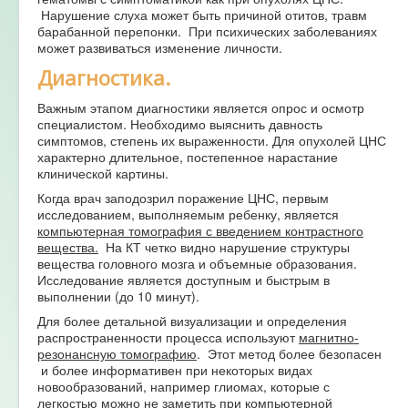
Нарушение слуха может быть причиной отитов, травм
барабанной перепонки. При психических заболеваниях
может развиваться изменение личности.
Диагностика.
Важным этапом диагностики является опрос и осмотр
специалистом. Необходимо выяснить давность
симптомов, степень их выраженности. Для опухолей ЦНС
характерно длительное, постепенное нарастание
клинической картины.
Когда врач заподозрил поражение ЦНС, первым
исследованием, выполняемым ребенку, является
компьютерная томография с введением контрастного
вещества.
На КТ четко видно нарушение структуры
вещества головного мозга и объемные образования.
Исследование является доступным и быстрым в
выполнении (до 10 минут).
Для более детальной визуализации и определения
распространенности процесса используют
магнитно-
резонансную томографию
. Этот метод более безопасен
и более информативен при некоторых видах
новообразований, например глиомах, которые с
легкостью можно не заметить при компьютерной