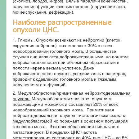
(сколиоз, лордоз, кифоз). Вялые параличи конечностей,
нарушение функции тазовых органов (нарушение акта
мочеиспускания, дефекации).
Наиболее распространенные
опухоли ЦНС.
1.
Глиомы.
Опухоли возникают из нейроглии (клеток
окружения нейронов) и составляют 30% от всех
новообразований головного мозга. В большинстве
случаев они являются доброкачественными, но понятие
доброкачественности при объемном образовании в
полости черепа весьма условное. Даже
доброкачественная опухоль, увеличиваясь в размерах,
приводит к сдавлению головного мозга и тяжелым
нарушениям его функций.
2.
Медуллобластома/примитивная нейроэктодермальная
опухоль.
Медуллобластомы являются опухолям
поражающими мозжечок и составляют 20% от всех
новообразований головного мозга. Примитивная
нейроэктодермальная опухоль гистологически схожа с
медуллобластомой но поражает в основном полушария
головного мозга. Эти новообразования очень часто
метастазируют. В пределах ЦНС частота
метастазирования составляет до 40%, вне ЦНС – до 5%.