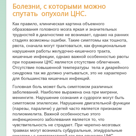
Болезни, с которыми можно
спутать опухоли ЦНС.
Как правило, клиническая картина объемного
образования головного мозга яркая и значительных
трудностей в диагностике не возникает, однако на ранних
стадиях возможны ошибки. Такие симптомы как тошнота,
рвота, сначала могут трактоваться, как функциональные
нарушения работы желудочно-кишечного тракта,
кишечные инфекции, однако важной особенностью рвоты
при поражении ЦНС является отсутствие облегчения.
Отсутствие повышенной температуры тела и диарейного
синдрома так же должно учитываться, это не характерно
для большинства кишечных инфекций.
Головная боль может быть симптомом различных
заболеваний. Наиболее выражена она при мигрени,
менингите. Нарушение сознания и судороги могут быть
симптомом эпилепсии. Нарушение двигательной функции
(парезы, параличи) у детей часто является признаком
полиомиелита. Важной особенностью этого
инфекционного заболевания является то, что
чувствительность не страдает. При черепно-мозговых
травмах могут возникать субдуральные, эпидуральные
гематомы с симптоматикой как при опухолях ЦНС.