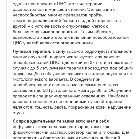
однако при опухолях ЦНС этот вид терапии
распространен в меньшей степени. Это связано с
неспособностью многих препаратов пройти
гематоэнцефалический барьер с одной стороны, а с
другой – с устойчивостью опухолевых клеток к
большинству химиопрепаратов. Таким образом,
возможности химиотерапии в лечении новообразований
ЦНС у детей являются ограниченными.
Лучевая терапия
, в силу высокой радиочувствительности
многих опухолей, широко используется для лечения
новообразований ЦНС. Для детей до 3х лет и в некоторых
случаях до 5 лет, лучевая терапия проводится под общим
наркозом. Доза облучения зависит от стадии опухоли и ее
гистологического варианта. В среднем при
новообразованиях спинного мозга суммарная доза
составляет до 50 Гр, головного мозга до 60Гр. Облучение
проводят в специализированных отделениях. Наиболее
распространенными осложнениями лучевой терапии
являются: тошнота, рвота, покраснение кожи, нарушение
стула.
Сопроводительная терапия
включает в себя
инфузиюглюкозо-солевых растворов, таких как
физиологический раствор, раствор калия и глюкозы. Для
профилактики бактериальных и вирусных инфекций