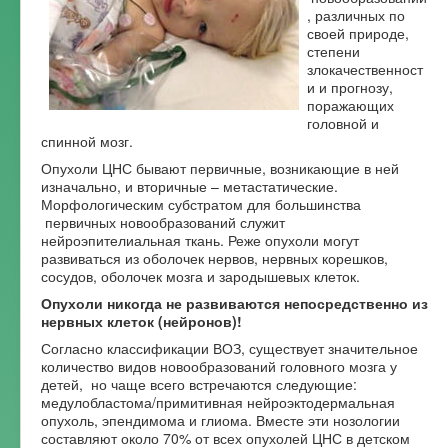
, различных по
Форум
своей природе,
степени
злокачественност
и и прогнозу,
поражающих
головной и
спинной мозг.
Опухоли ЦНС бывают первичные, возникающие в ней
изначально, и вторичные – метастатические.
Морфологическим субстратом для большинства
первичных новообразований служит
нейроэпителиальная ткань. Реже опухоли могут
развиваться из оболочек нервов, нервных корешков,
сосудов, оболочек мозга и зародышевых клеток.
Опухоли никогда не развиваются непосредственно из
нервных клеток (нейронов)!
Согласно классификации ВОЗ, существует значительное
количество видов новообразований головного мозга у
детей, но чаще всего встречаются следующие:
медулобластома/примитивная нейроэктодермальная
опухоль, эпендимома и глиома. Вместе эти нозологии
составляют около 70% от всех опухолей ЦНС в детском