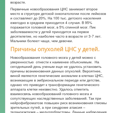
возрасте.
Первичные новообразования ЦНС занимают второе
место в структуре детской онкопатологии после лейкозов
и составляют до 20%. На 100 тыс. детского населения
ежегодно в среднем приходится 4 случая. В 95%
поражается головной мозг, в 5% спинной мозг. Пик
заболеваемости у детей приходится на первое
десятилетие, но наиболее часто в возрасте от 3-7 лет.
Мальчики болеют чаще, чем девочки.
Причины опухолей ЦНС у детей.
Новообразования головного мозга у детей можно с
уверенностью отнести к наименее объяснимым. На
сегодняшний день ученым еще не удалось установить
причины возникновения данных опухолей. Вероятнее,
виной являются генетические аномалии в клетках ЦНС,
возникающие в эмбриональном периоде или детстве,
однако что приводит к трансформации генетического
аппарата клетки неизвестно. Удалось отметить
взаимосвязь новообразований головного мозга и
сопутствующих наследственных заболеваний. Так при
нейрофиброматозе повышен риск возникновения глиомы
зрительных путей, а при синдроме атаксия –
телангиэктазия – медуллобластомы. Данные наблюдения