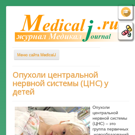
Меню сайта MedicalJ
Весь Медикал
Опухоли центральной
нервной системы (ЦНС) у
Симптомы
детей
Заболевания
Диагностика
Опухоли
Лечение
центральной
нервной системы
Советы врача
(ЦНС) – это
группа первичных
Альтернативная медицина
новообразований