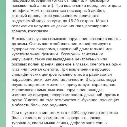
повышенный аппетит). При вовлечении переднего отдела
гипофиза может развиваться несахарный диабет,
который проявляется увеличением количества
выделяемой мочи за сутки до 15-20 литров. Может
отмечаться нарушение движения глаз, расширение
зрачков, косоглазие.
В тяжелых случаях возможно нарушение сознания вплоть
до комы. Очень часто заболевание манифестирует с
судорожного синдрома, нарушений двигательной или
чувствительной функции. Возможны зрительные
нарушения, такие как выпадение центральных или
боковых полей зрения, двоение в глазах, слепота на один
глаз или полная слепота. При вовлечении в процесс
специфических центров головного мозга развивается
нарушение речи, изменение личности. В случаях, когда
опухоль поражает мозжечок, присутствует характерная
мозжечковая симптоматика: нарушение походки,
изменение почерка, несоразмерность движений, дрожь в
руках. У детей до года отмечается выбухание, пульсация
в области большого родничка.
При опухолях спинного мозга в 50% случаев отмечается
боль в спине, невозможность совершить наклон
туловища, спазм мышц спины, деформация спины