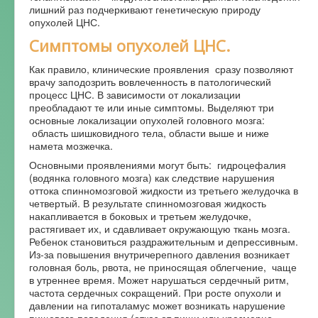
лишний раз подчеркивают генетическую природу
опухолей ЦНС.
Симптомы опухолей ЦНС.
Как правило, клинические проявления сразу позволяют
врачу заподозрить вовлеченность в патологический
процесс ЦНС. В зависимости от локализации
преобладают те или иные симптомы. Выделяют три
основные локализации опухолей головного мозга:
область шишковидного тела, области выше и ниже
намета мозжечка.
Основными проявлениями могут быть: гидроцефалия
(водянка головного мозга) как следствие нарушения
оттока спинномозговой жидкости из третьего желудочка в
четвертый. В результате спинномозговая жидкость
накапливается в боковых и третьем желудочке,
растягивает их, и сдавливает окружающую ткань мозга.
Ребенок становиться раздражительным и депрессивным.
Из-за повышения внутричерепного давления возникает
головная боль, рвота, не приносящая облегчение, чаще
в утреннее время. Может нарушаться сердечный ритм,
частота сердечных сокращений. При росте опухоли и
давлении на гипоталамус может возникать нарушение
пищевого поведения (отказ от пищи или чрезмерно