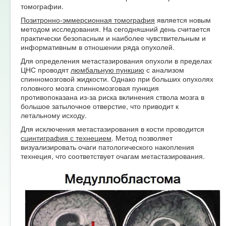
томографии.
Позитронно-эммерсионная томография
является новым
методом исследования. На сегодняшний день считается
практически безопасным и наиболее чувствительным и
информативным в отношении ряда опухолей.
Для определения метастазирования опухоли в пределах
ЦНС проводят
люмбальную пункцию
с анализом
спинномозговой жидкости. Однако при больших опухолях
головного мозга спинномозговая пункция
противопоказана из-за риска вклинения ствола мозга в
большое затылочное отверстие, что приводит к
летальному исходу.
Для исключения метастазирования в кости проводится
сцинтиграфия с технецием
. Метод позволяет
визуализировать очаги патологического накопления
технеция, что соответствует очагам метастазирования.