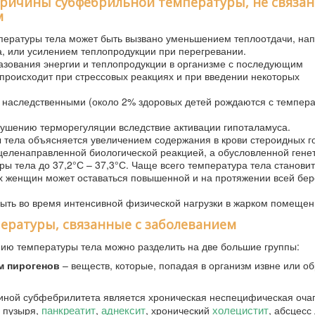
ричины субфебрильной температуры, не связан
м
пературы тела может быть вызвано уменьшением теплоотдачи, нап
, или усилением теплопродукции при перегревании.
азования энергии и теплопродукции в организме с последующим
роисходит при стрессовых реакциях и при введении некоторых
 наследственными (около 2% здоровых детей рождаются с темпера
ушению терморегуляции вследствие активации гипоталамуса.
тела объясняется увеличением содержания в крови стероидных г
 целенаправленной биологической реакцией, а обусловленной генет
ы тела до 37,2°С – 37,3°С. Чаще всего температура тела станови
ых женщин может оставаться повышенной и на протяжении всей бе
ыть во время интенсивной физической нагрузки в жарком помещен
ратуры, связанные с заболеванием
ию температуры тела можно разделить на две большие группы:
м пирогенов
– веществ, которые, попадая в организм извне или об
иной субфебрилитета является хроническая неспецифическая оча
панкреатит
аднексит
холецистит
 пузыря,
,
, хронический
, абсцесс 