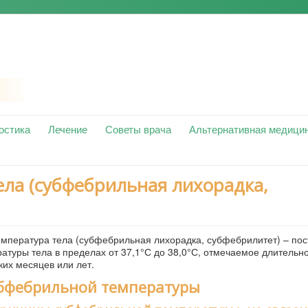
остика
Лечение
Советы врача
Альтернативная медици
ла (субфебрильная лихорадка,
мпература тела (субфебрильная лихорадка, субфебрилитет) – по
туры тела в пределах от 37,1°С до 38,0°С, отмечаемое длительно,
ких месяцев или лет.
бфебрильной температуры