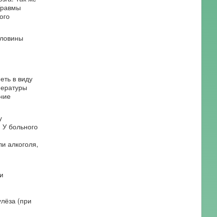
Травмы
ого
оловины
ть в виду
пературы
ние
у
 У больного
и алкоголя,
и
улёза (при