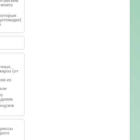
китайским
 моего
 которые
щитовидки)
м
чных,
кароз (от
е
сев из
али
го
едизем
анцузов
трессы
цкого