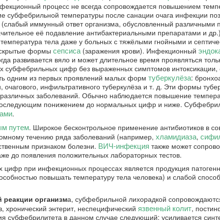
инфекционный процесс не всегда сопровождается повышением темп
ие субфебрильной температуры после санации очага инфекции по
х (слабый иммунный ответ организма, обусловленный различными 
ачительное её подавление антибактериальными препаратами и др.
температура тела даже у больных с тяжёлыми гнойными и септич
сепсиса
эндок
я скрытые формы
(заражения крови). Инфекционный
гда развивается вяло и может длительное время проявляться толь
х субфебрильных цифр без выраженных симптомов интоксикации, 
туберкулёза
ть одним из первых проявлений малых форм
: бронхо
 очагового, инфильтративного туберкулёза и т. д. Эти формы тубе
й различных заболеваний. Обычно наблюдается повышение темпер
, с последующим понижением до нормальных цифр и ниже. Субфебри
ами
.
ым путем
. Широкое бесконтрольное применение антибиотиков в с
хламидиаза
сифи
томному течению ряда заболеваний (например,
,
ВИЧ-инфекция
ственным признаком болезни.
также может сопрово
же до появления положительных лабораторных тестов.
 цифр при инфекционных процессах является продукция патоген
особностью повышать температуру тела человека) и слабой спосо
й реакции организм
а, субфебрильной лихорадкой сопровождаютс
язвенный колит
оз, хронический энтерит, неспецифический
, пости
ия субфебрилитета в данном случае следующий: усиливается синт