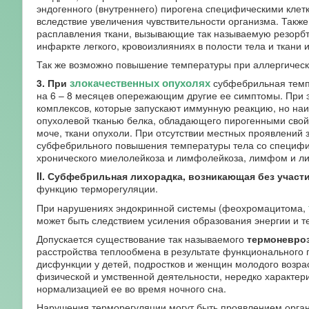
эндогенного (внутреннего) пирогена специфическими кле
вследствие увеличения чувствительности организма. Также
расплавления ткани, вызывающие так называемую резорб
инфаркте легкого, кровоизлияниях в полости тела и ткани и
Так же возможно повышение температуры при аллергически
злокачественных опухолях
3. При
субфебрильная темпе
на 6 – 8 месяцев опережающим другие ее симптомы. При 
комплексов, которые запускают иммунную реакцию, но на
опухолевой тканью белка, обладающего пирогенными свойс
моче, ткани опухоли. При отсутствии местных проявлений 
субфебрильного повышения температуры тела со специфи
хронического миелолейкоза и лимфолейкоза, лимфом и л
II. Субфебрильная лихорадка, возникающая без участ
функцию терморегуляции.
При нарушениях эндокринной системы (феохромацитома,
может быть следствием усиления образования энергии и те
Допускается существование так называемого
термоневро
расстройства теплообмена в результате функционального 
дисфункции у детей, подростков и женщин молодого возрас
физической и умственной деятельности, нередко характер
нормализацией ее во время ночного сна.
Нарушения терморегуляции могут быть проявлением органи