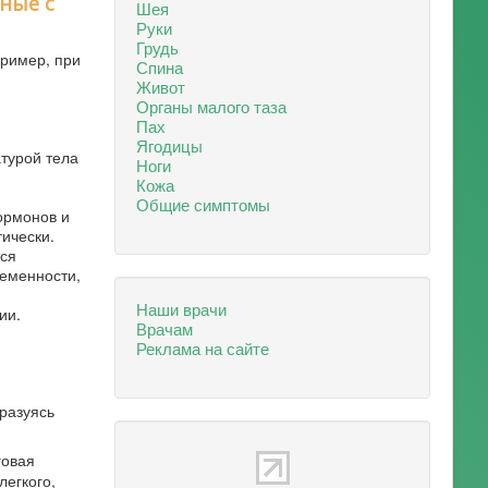
ные с
Шея
Руки
Грудь
ример, при
Спина
Живот
Органы малого таза
Пах
Ягодицы
турой тела
Ноги
Кожа
Общие симптомы
ормонов и
ически.
тся
ременности,
Наши врачи
ии.
Врачам
Реклама на сайте
разуясь
говая
легкого,