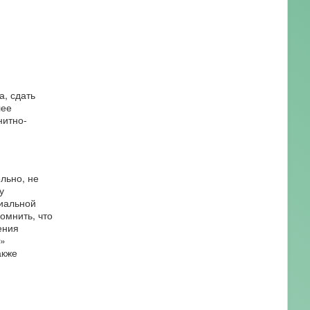
а, сдать
лее
нитно-
льно, не
у
риальной
омнить, что
ения
т»
акже