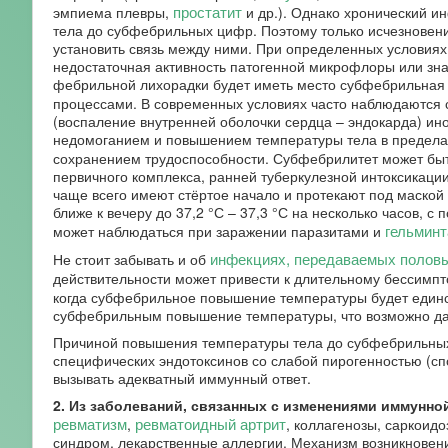
простатит
эмпиема плевры,
и др.). Однако хронический 
тела до субфебрильных цифр. Поэтому только исчезновен
установить связь между ними. При определенных условия
недостаточная активность патогенной микрофлоры или зн
фебрильной лихорадки будет иметь место субфебрильная 
процессами. В современных условиях часто наблюдаютс
(воспаление внутренней оболочки сердца – эндокарда) ино
недомоганием и повышением температуры тела в предела
сохранением трудоспособности. Субфебрилитет может бы
первичного комплекса, ранней туберкулезной интоксикации,
чаще всего имеют стёртое начало и протекают под маско
ближе к вечеру до 37,2 °С – 37,3 °С на несколько часов
гельминт
может наблюдаться при заражении паразитами и
инфекциях, передаваемых полов
Не стоит забывать и об
действительности может привести к длительному бессимп
когда субфебрильное повышение температуры будет един
субфебрильным повышение температуры, что возможно да
Причиной повышения температуры тела до субфебрильных
специфических эндотоксинов со слабой пирогенностью (сп
вызывать адекватный иммунный ответ.
2. Из заболеваний, связанных с изменениями иммунно
ревматизм
ревматоидный артрит
,
, коллагенозы, саркоид
синдром, лекарственные аллергии. Механизм возникновен