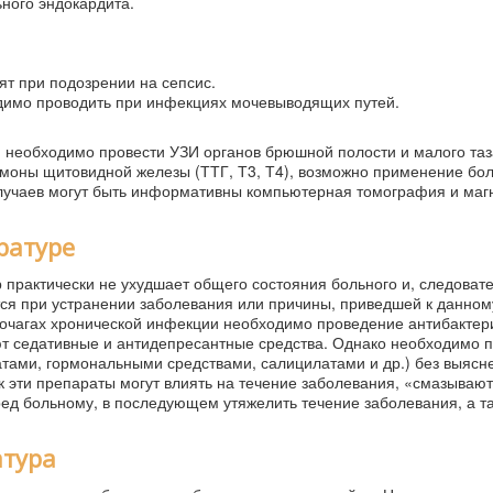
ьного эндокардита.
ят при подозрении на сепсис.
одимо проводить при инфекциях мочевыводящих путей.
, необходимо провести УЗИ органов брюшной полости и малого таз
рмоны щитовидной железы (ТТГ, Т3, Т4), возможно применение бо
случаев могут быть информативны компьютерная томография и маг
ратуре
рактически не ухудшает общего состояния больного и, следовате
ся при устранении заболевания или причины, приведшей к данном
х очагах хронической инфекции необходимо проведение антибакте
т седативные и антидепресантные средства. Однако необходимо п
тами, гормональными средствами, салицилатами и др.) без выясн
 эти препараты могут влиять на течение заболевания, «смазываю
ед больному, в последующем утяжелить течение заболевания, а т
атура