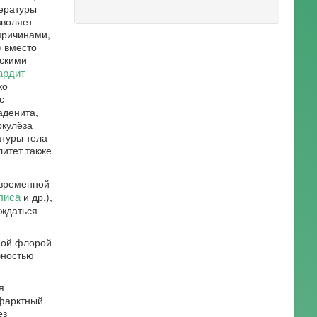
ературы
зволяет
причинами,
) вместо
ескими
ардит
ко
с
аденита,
ркулёза
атуры тела
литет также
овременной
лиса
и др.),
ждаться
ной флорой
бностью
я
нфарктный
ез