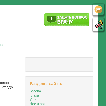
на
стоянное
Разделы сайта:
 от двух
Голова
Глаза
Уши
Нос и рот