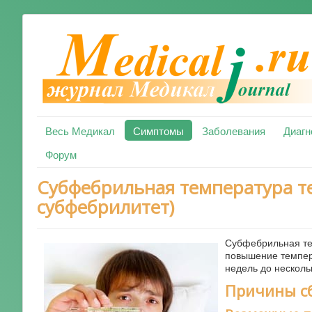
Весь Медикал
Симптомы
Заболевания
Диагн
Форум
Субфебрильная температура те
субфебрилитет)
Субфебрильная те
повышение темпера
недель до несколь
Причины с