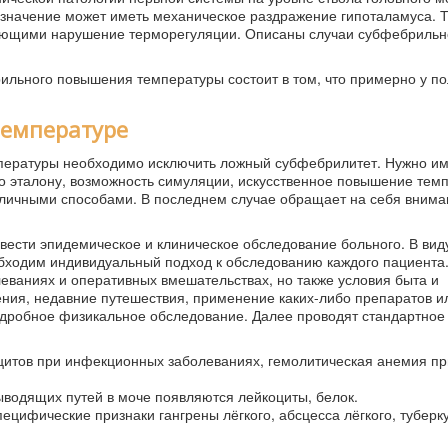
значение может иметь механическое раздражение гипоталамуса. 
рующими нарушение терморегуляции. Описаны случаи субфебрильн
ильного повышения температуры состоит в том, что примерно у п
температуре
ературы необходимо исключить ложный субфебрилитет. Нужно име
о эталону, возможность симуляции, искусственное повышение тем
зличными способами. В последнем случае обращает на себя внима
ести эпидемическое и клиническое обследование больного. В вид
ходим индивидуальный подход к обследованию каждого пациента.
еваниях и оперативных вмешательствах, но также условия быта и
ия, недавние путешествия, применение каких-либо препаратов ил
одробное физикальное обследование. Далее проводят стандартное
оцитов при инфекционных заболеваниях, гемолитическая анемия пр
водящих путей в моче появляются лейкоциты, белок.
пецифические признаки гангрены лёгкого, абсцесса лёгкого, туберк