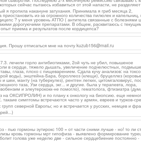
унной сыворотки. Последнюю 2-х месячнуюю ремиссию связываю с 
 которых сейчас пытаюсь избавиться от этой напасти, не разделяют
рый я пропила накануне затухания. Принимала я гриб месяца 2,
а приостановить из-за огромного количества пилюлек и капельниц,
дицепс ? у меня уровень АТПО ( антитела связанные с болезнями 
икакими дорогуючими препаратами. В общем, расквитаюсь с текущи
ть опыт приема и результатов после кордицепса?
ция. Прошу отписаться мне на почту kuzub156@mail.ru
7.3. лечили горло антибиотиками, 2ой чуть не убил, повышеное
боли в сердце, тяжело дышать, увеличение подчелюстных, подмыше
ставы, глаза, плохо с пищеварением. Сдала кучу анализов: на токсо
ырой воды), энштейна-Бара, бороллеоз (клещи), бруцеллез (коровь
ы и шеи, манту (на туберкулез), рентген легких, цитомгаловирус, по
юшного таза, Узи сердца, экг... и другие. была у терапевта, лора,
 вобензим и элеутерококк-не помогло), гематолога, фтизиатра (дум
лиз на ОКСИПРОЛИН) и по плану к онкологу на биопсию. еще немно
. такаие симптомы встречаются часто у армян, евреев и турков-ср
х групп северной Европы; но и встречается у русских, немцев и фр
рей...)
 - пью гормоны эутирокс 100 = от части сними лучше - но! то ли с
анализы кровь гормоны мрт гипофиза - выявлено формирование туре
 болит голова уже неделю две - сильное сердцебиение постоянно -