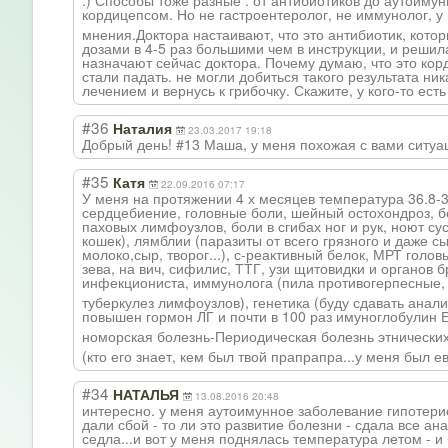
:) Способы тоже разные : от антибиотиков до аутоим
кордицепсом. Но не гастроентеролог
, не иммунолог, у
мнения.Доктора настаивают, что это антибиотик, кото
дозами в 4-5 раз большими чем в инструкции, и решил
назначают сейчас доктора. Почему думаю, что это кор
стали падать. не могли добиться такого результата н
лечением и вернусь к грибочку. Скажите, у кого-то ес
#36
Наталия
23.03.2017 19:18
Добрый день! #13 Маша, у меня похожая с вами ситуа
#35
Катя
22.09.2016 07:17
У меня на протяжении 4 х месяцев температура 36.8-3
сердцебиение, головные боли, шейный остохондроз, 
паховых лимфоузлов, боли в сгибах ног и рук, ноют су
кошек), лямблии (паразиты от всего грязного и даже с
молоко,сыр, творог...), с-реактивный белок, МРТ голов
зева, на вич, сифилис, ТТГ, узи щитовидки и органов бр
инфекциониста, иммунолога (пила противогерпесны
е,
туберкулез лимфоузлов), генетика (буду сдавать ана
повышен гормон ЛГ и почти в 100 раз имуноглобулин Е
номорская болезнь-Периоди
ческая болезнь этнически
(кто его знает, кем был твой прапрапра...у меня был ев
#34
НАТАЛЬЯ
13.08.2016 20:48
интересно. у меня аутоимунное заболевание гипотериоз
дали сбой - то ли это развитие болезни - сдала все 
седла...и вот у меня поднялась температура летом - и