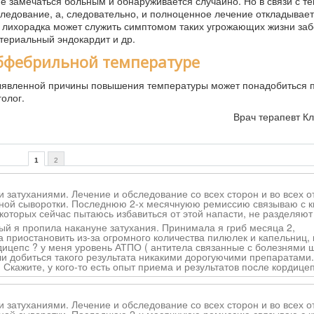
 замечаться больным и обнаруживается случайно. Но в связи с те
ледование, а, следовательно, и полноценное лечение откладывает
 лихорадка может служить симптомом таких угрожающих жизни за
териальный эндокардит и др.
убфебрильной температуре
 выявленной причины повышения температуры может понадобиться
олог.
Врач терапевт К
1
2
 затуханиями. Лечение и обследование со всех сторон и во всех о
унной сыворотки. Последнюю 2-х месячнуюю ремиссию связываю с 
 которых сейчас пытаюсь избавиться от этой напасти, не разделяют
рый я пропила накануне затухания. Принимала я гриб месяца 2,
а приостановить из-за огромного количества пилюлек и капельниц,
дицепс ? у меня уровень АТПО ( антитела связанные с болезнями 
огли добиться такого результата никакими дорогуючими препаратами
 Скажите, у кого-то есть опыт приема и результатов после кордице
 затуханиями. Лечение и обследование со всех сторон и во всех о