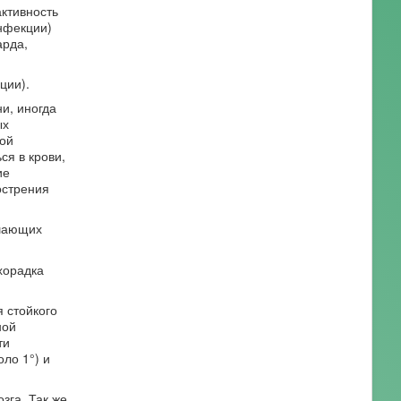
ктивность
инфекции)
арда,
ции).
и, иногда
ых
ой
я в крови,
ие
острения
ушающих
хорадка
 стойкого
ной
ти
ло 1°) и
зга. Так же