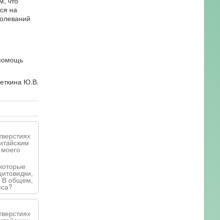
м, что
ся на
болеваний
 помощь
леткина Ю.В.
тверстиях
китайским
 моего
 которые
щитовидки,
. В общем,
пса?
тверстиях