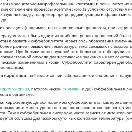
тками (моноцитарно-макрофагальными клетками) и повышается их а
 имеют значение процессы асептического (в условиях отсутствия 
тивную лихорадку, например при рецидивирующем инфаркте миок
 др.
х реакциях (например, на лекарственные препараты, при вакцина
ратура может быть одним из наиболее ранних проявлений болезн
этом в развитии субфебрилитета играет роль образование иммунн
иболее раннее повышение температуры тела связывают с выработк
твами. При большинстве опухолей этот белок может обнаруживатьс
злокачественной опухоли диагностическое значение имеет сочетан
ческими изменениями в крови. Субфебрилитет характерен для об
имфосарком.
ия пирогенов
, наблюдается при заболеваниях и состояниях, нар
тиреотоксикоз
климакс
, патологический
, и др.) субфебрильная ли
пла в организме.
за
, характеризующегося наличием субфебрилитета, как проявления
поражения температурного центра, встречающегося при вегетатив
та. Такая субфебрильная лихорадка часто зависит от интенсивнос
изуется большим диапазоном суточных колебаний температуры (око
ческой патологии нервной системы на уровне ствола головного мо