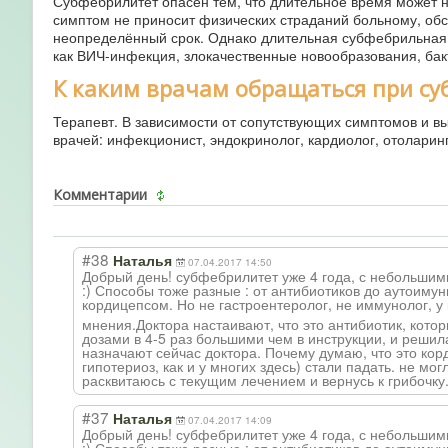
Субфебрилитет опасен тем, что длительное время может не
симптом не приносит физических страданий больному, обс
неопределённый срок. Однако длительная субфебрильная
как ВИЧ-инфекция, злокачественные новообразования, бак
К каким врачам обращаться при с
Терапевт. В зависимости от сопутствующих симптомов и
врачей: инфекционист, эндокринолог, кардиолог, отоларинг
Комментарии
#38
Наталья
07.04.2017 14:50
Добрый день! субфебрилитет уже 4 года, с небольшими
:) Способы тоже разные : от антибиотиков до аутоим
кордицепсом. Но не гастроентеролог
, не иммунолог, у
мнения.Доктора настаивают, что это антибиотик, кото
дозами в 4-5 раз большими чем в инструкции, и решил
назначают сейчас доктора. Почему думаю, что это кор
гипотериоз, как и у многих здесь) стали падать. не м
расквитаюсь с текущим лечением и вернусь к грибочку.
#37
Наталья
07.04.2017 14:09
Добрый день! субфебрилитет уже 4 года, с небольшими