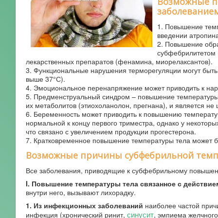
Возможные п
заболевание
1. Повышение тем
введении атропина
2. Повышение обр
субфебрилитетом п
лекарственных препаратов (фенамина, миорелаксантов).
3. Функциональные нарушения терморегуляции могут быть
выше 37°С).
4. Эмоциональное перенапряжение может приводить к нар
5. Предменструальный синдром – повышение температуры 
их метаболитов (этиохоланолон, прегнана), и является не
6. Беременность может приводить к повышению температур
нормальной к концу первого триместра, однако у некотор
что связано с увеличением продукции прогестерона.
7. Кратковременное повышение температуры тела может б
Возможные причины субфебрильной темпе
Все заболевания, приводящие к субфебрильному повышен
I. Повышение температуры тела связанное с действие
внутри него, вызывают лихорадку.
1. Из инфекционных заболеваний
наиболее частой прич
синусит
инфекция (хронический ринит,
, эмпиема желчного