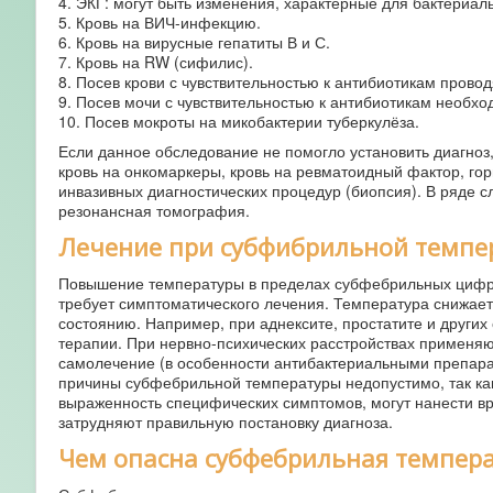
4. ЭКГ: могут быть изменения, характерные для бактериал
5. Кровь на ВИЧ-инфекцию.
6. Кровь на вирусные гепатиты В и С.
7. Кровь на RW (сифилис).
8. Посев крови с чувствительностью к антибиотикам провод
9. Посев мочи с чувствительностью к антибиотикам необх
10. Посев мокроты на микобактерии туберкулёза.
Если данное обследование не помогло установить диагноз
кровь на онкомаркеры, кровь на ревматоидный фактор, го
инвазивных диагностических процедур (биопсия). В ряде 
резонансная томография.
Лечение при субфибрильной темпе
Повышение температуры в пределах субфебрильных цифр п
требует симптоматического лечения. Температура снижает
состоянию. Например, при аднексите, простатите и други
терапии. При нервно-психических расстройствах применяю
самолечение (в особенности антибактериальными препара
причины субфебрильной температуры недопустимо, так как
выраженность специфических симптомов, могут нанести вр
затрудняют правильную постановку диагноза.
Чем опасна субфебрильная темпер