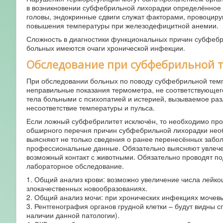
в возникновении субфебрильной лихорадки определённое 
головы, эндокринные сдвиги служат факторами, провоци
повышения температуры при железодефицитной анемии.
Сложность в диагностики функциональных причин субфебр
больных имеются очаги хронической инфекции.
Обследование при субфебрильной 
При обследовании больных по поводу субфебрильной темп
неправильные показания термометра, не соответствующег
тела больными с психопатией и истерией, вызываемое ра
несоответствие температуры и пульса.
Если ложный субфебрилитет исключён, то необходимо пров
обширного перечня причин субфебрильной лихорадки необ
выясняют не только сведения о ранее перенесённых забол
профессиональные данные. Обязательно выясняют увлечен
возможный контакт с животными. Обязательно проводят п
лабораторное обследование.
1. Общий анализ крови: возможно увеличение числа лейк
злокачественных новообразованиях.
2. Общий анализ мочи: при хронических инфекциях мочевы
3. Рентгенография органов грудной клетки – будут видны с
наличии данной патологии).