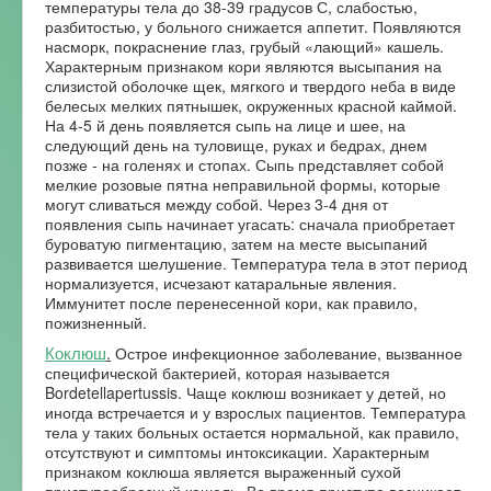
температуры тела до 38-39 градусов С, слабостью,
разбитостью, у больного снижается аппетит. Появляются
насморк, покраснение глаз, грубый «лающий» кашель.
Характерным признаком кори являются высыпания на
слизистой оболочке щек, мягкого и твердого неба в виде
белесых мелких пятнышек, окруженных красной каймой.
На 4-5 й день появляется сыпь на лице и шее, на
следующий день на туловище, руках и бедрах, днем
позже - на голенях и стопах. Сыпь представляет собой
мелкие розовые пятна неправильной формы, которые
могут сливаться между собой. Через 3-4 дня от
появления сыпь начинает угасать: сначала приобретает
буроватую пигментацию, затем на месте высыпаний
развивается шелушение. Температура тела в этот период
нормализуется, исчезают катаральные явления.
Иммунитет после перенесенной кори, как правило,
пожизненный.
Коклюш
.
Острое инфекционное заболевание, вызванное
специфической бактерией, которая называется
Bordetellapertussis. Чаще коклюш возникает у детей, но
иногда встречается и у взрослых пациентов. Температура
тела у таких больных остается нормальной, как правило,
отсутствуют и симптомы интоксикации. Характерным
признаком коклюша является выраженный сухой
приступообразный кашель. Во время приступа возникает