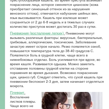
покраснение лица, которое сменяется цианозом (кожа
приобретает синюшный оттенок из-за нарушения
венозного оттока), отмечается набухание шейных вен,
язык высовывается. Кашель при коклюше может
сохраняться от 2 до 6-8 недель и в тяжелых случаях
количество приступов может достигать 30 раз в сутки.
Пневмония (воспаление легких)
.
Пневмонию могут
вызывать различные факторы: вирусные, бактериальные,
грибковые, аллергические, токсические. Заболевание
зачастую имеет острое начало. Резко появляется озноб,
повышается температура тела до 38-40 градусов С.
Появляется боль в грудной клетке, чаще всего в
нижнебоковых отделах. Боль усиливается при вдохе, во
время кашля. Развивается одышка. Можно заметить
отставание половины грудной клетки на стороне
поражения во время дыхания. Возможно покраснение
щек, цианоз губ. Следует отметить, что сухой кашель при
пневмонии беспокоит 2-3 дня, затем начинает отделяться
мокрота.
Плеврит
.
Воспаление
листков плевры.
Чаще всего не