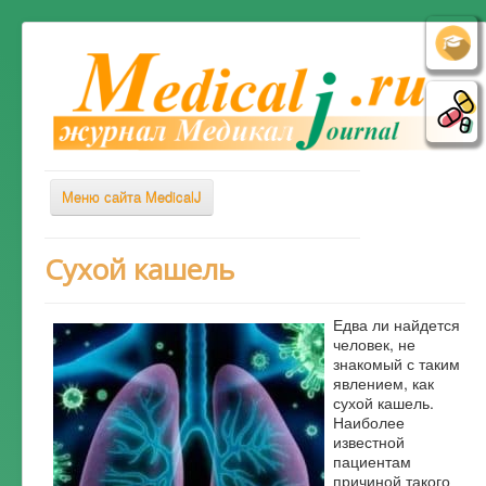
Меню сайта MedicalJ
Весь Медикал
Сухой кашель
Симптомы
Едва ли найдется
Заболевания
человек, не
знакомый с таким
Диагностика
явлением, как
Лечение
сухой кашель.
Наиболее
Советы врача
известной
пациентам
Альтернативная медицина
причиной такого