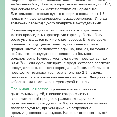
о
на больном боку. Температура тела повышается до 38
С,
при легком течении может оставаться нормальной.
Длительность течения сухого плеврита составляет 1-3
недели и чаще заканчивается выздоровлением. Иногда
возможен переход сухого плеврита в экссудативный.
В случае перехода сухого плеврита в экссудативный,
можно проследить характерную картину: боль в боку
резко уменьшается или исчезает совсем. В то же время
появляется ощущение тяжести, «заложенности» в
грудной клетке, развивается одышка, цианоз, набухание
шейных вен, вынужденное положение больного на
больном боку. Температура тела может повышаться до
о
39-40
С. Если сухой плеврит не предшествовал развитию
экссудативного, то после периода слабости, небольшого
повышения температуры тела в течение 2-3 недель,
развиваются все вышеописанные симптомы. Для данного
заболевания также характерен сухой кашель.
Бронхиальная астма
.
Хроническое заболевание
дыхательных путей, в основе которого лежит
воспалительный процесс с развитием нарушения
бронхиальной проходимости. Характерным симптомом
является удушье, причем дыхание затруднено
преимущественно на выдохе. Кашель чаще всего сухой.
Могут отмечаться хрипы, которые слышны на расстоянии.