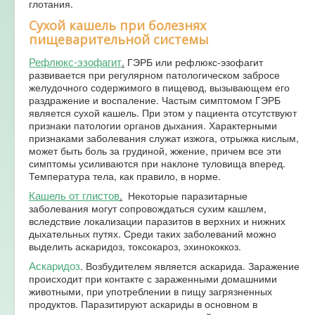
глотания.
Сухой кашель при болезнях
пищеварительной системы
Рефлюкс-эзофагит
.
ГЭРБ или рефлюкс-эзофагит
развивается при регулярном патологическом забросе
желудочного содержимого в пищевод, вызывающем его
раздражение и воспаление. Частым симптомом ГЭРБ
является сухой кашель. При этом у пациента отсутствуют
признаки патологии органов дыхания. Характерными
признаками заболевания служат изжога, отрыжка кислым,
может быть боль за грудиной, жжение, причем все эти
симптомы усиливаются при наклоне туловища вперед.
Температура тела, как правило, в норме.
Кашель от глистов
.
Некоторые паразитарные
заболевания могут сопровождаться сухим кашлем,
вследствие локализации паразитов в верхних и нижних
дыхательных путях. Среди таких заболеваний можно
выделить аскаридоз, токсокароз, эхинококкоз.
Аскаридоз
. Возбудителем является аскарида. Заражение
происходит при контакте с зараженными домашними
животными, при употреблении в пищу загрязненных
продуктов. Паразитируют аскариды в основном в