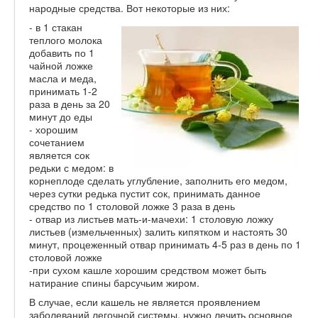
народные средства. Вот некоторые из них:
- в 1 стакан
теплого молока
добавить по 1
чайной ложке
масла и меда,
принимать 1-2
раза в день за 20
минут до еды
- хорошим
сочетанием
является сок
редьки с медом: в
корнеплоде сделать углубление, заполнить его медом,
через сутки редька пустит сок, принимать данное
средство по 1 столовой ложке 3 раза в день
- отвар из листьев мать-и-мачехи: 1 столовую ложку
листьев (измельченных) залить кипятком и настоять 30
минут, процеженный отвар принимать 4-5 раз в день по 1
столовой ложке
-при сухом кашле хорошим средством может быть
натирание спины барсучьим жиром.
В случае, если кашель не является проявлением
заболеваний легочной системы, нужно лечить основное