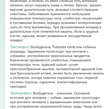
кишечнике, в печени, но имея сложный путь миграции
личинок, могут поражать также и легкие, бронхи, трахею,
верхние дыхательные пути, вызывая соответствующие
симптомы. Заболевание проявляется небольшим
повышением температуры тела, слабостью, мышечными
и суставными болями, нередко возникает аллергическая
сыпь по типу крапивницы. При проникновении аскарид в
дыхательные пути появляются кашель, боли в грудной
клетке, одышка, может развиваться экссудативный
плеврит.
Токсокароз
. Возбудитель Toxocara canis или собачьи
аскариды. Заражение происходит при контакте с
собаками, употреблении загрязненных продуктов.
Клинически проявляется слабостью, повышением
температуры тела, зудящей сыпью, сухим
приступообразным кашлем, экспираторной одышкой (как
при бронхиальной астме), может быть увеличение печени
и селезенки, иногда тяжелое поражение глаз, нервной
системы (парезы, параличи, эпилептиформные
припадки).
Эхинококкоз
. Возбудитель - эхинококк. Основной
источник для человека – собаки, заражение происходит
при контакте человека с зараженными животными или
при употреблении загрязненной пищи, воды. Чаще всего