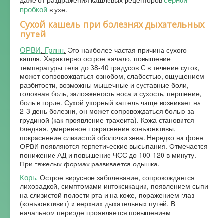
пробкой
в ухе.
Сухой кашель при болезнях дыхательных
путей
ОРВИ
Грипп
.
.
Это наиболее частая причина сухого
кашля. Характерно острое начало, повышение
температуры тела до 38-40 градусов С в течение суток,
может сопровождаться ознобом, слабостью, ощущением
разбитости, возможны мышечные и суставные боли,
головная боль, заложенность носа и сухость, першение,
боль в горле. Сухой упорный кашель чаще возникает на
2-3 день болезни, он может сопровождаться болью за
грудиной (как проявление трахеита). Кожа становится
бледная, умеренное покраснение конъюнктивы,
покраснение слизистой оболочки зева. Нередко на фоне
ОРВИ появляются герпетические высыпания. Отмечается
понижение АД и повышение ЧСС до 100-120 в минуту.
При тяжелых формах развивается одышка.
Корь.
Острое вирусное заболевание, сопровождается
лихорадкой, симптомами интоксикации, появлением сыпи
на слизистой полости рта и на коже, поражением глаз
(конъюнктивит) и верхних дыхательных путей. В
начальном периоде проявляется повышением