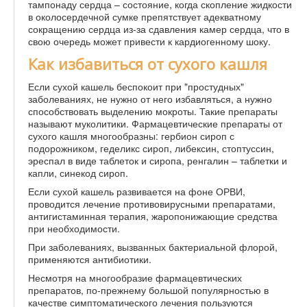
тампонаду сердца – состояние, когда скопление жидкости
в околосердечной сумке препятствует адекватному
сокращению сердца из-за сдавления камер сердца, что в
свою очередь может привести к кардиогенному шоку.
Как избавиться от сухого кашля
Если сухой кашель беспокоит при "простудных"
заболеваниях, не нужно от него избавляться, а нужно
способствовать выделению мокроты. Такие препараты
называют муколитики. Фармацевтические препараты от
сухого кашля многообразны: гербион сироп с
подорожником, геделикс сироп, либексин, стоптуссин,
эреспал в виде таблеток и сиропа, ренгалин – таблетки и
капли, синекод сироп.
Если сухой кашель развивается на фоне ОРВИ,
проводится лечение противовирусными препаратами,
антигистаминная терапия, жаропонижающие средства
при необходимости.
При заболеваниях, вызванных бактериальной флорой,
применяются антибиотики.
Несмотря на многообразие фармацевтических
препаратов, по-прежнему большой популярностью в
качестве симптоматического лечения пользуются