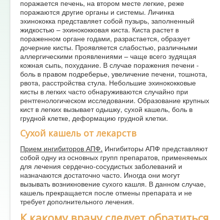
поражается печень, на втором месте легкие, реже
поражаются другие органы и системы. Личинка
эхинококка представляет собой пузырь, заполненный
жидкостью – эхинококковая киста. Киста растет в
пораженном органе годами, разрастается, образует
дочерние кисты. Проявляется слабостью, различными
аллергическими проявлениями – чаще всего зудящая
кожная сыпь, похудание. В случае поражения печени -
боль в правом подреберье, увеличение печени, тошнота,
рвота, расстройства стула. Небольшие эхинококковые
кисты в легких часто обнаруживаются случайно при
рентгенологическом исследовании. Образование крупных
кист в легких вызывает одышку, сухой кашель, боль в
грудной клетке, деформацию грудной клетки.
Сухой кашель от лекарств
Прием ингибиторов АПФ.
Ингибиторы АПФ представляют
собой одну из основных групп препаратов, применяемых
для лечения сердечно-сосудистых заболеваний и
назначаются достаточно часто. Иногда они могут
вызывать возникновение сухого кашля. В данном случае,
кашель прекращается после отмены препарата и не
требует дополнительного лечения.
К какому врачу следует обратиться