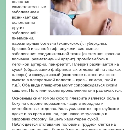
является
самостоятельным
заболеванием,
возникает как
осложнение
других
заболеваний:
пневмонии,
паразитарные болезни (эхинококкоз), туберкулез,
брюшной и сыпной тиф, опухоли, системные
заболевания соединительной ткани (системная красная
волчанка, ревматоидный артрит), тромбоэмболия
легочной артерии, панкреатит. Плеврит различается на
сухой (образование фибринозных отложений на листках
плевры) и экссудативный (скопление патологического
выпота в плевральной полости – кровь, лимфа, гной и
т.д.). Оба вида плевритов могут сопровождаться сухим
кашлем. По клиническим проявлениям они различаются.
Основным симптомом сухого плеврита является боль в
боку на стороне поражения, чаще в передних и
нижнебоковых отделах. Боль усиливается при глубоком
вдохе и во время кашля, при наклоне туловища в
здоровую сторону. Кашель характерен сухой.
Наблюдается отставание половины грудной клетки на
стороне поражения, больной часто принимает положение