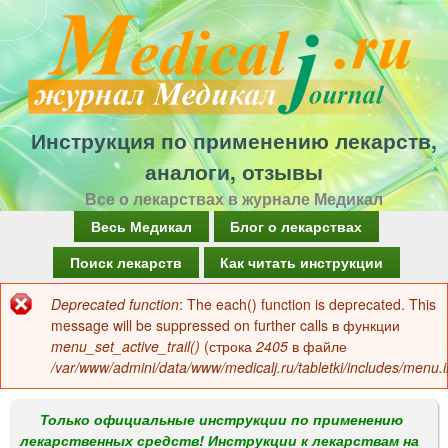
Перейти
к
основному
содержанию
Инструкция по применению лекарств,
аналоги, отзывы
Все о лекарствах в журнале Медикал
Г
Весь Медикал
Блог о лекарствах
л
Поиск лекарств
Как читать инструкции
а
Deprecated function
: The each() function is deprecated. This
Сообщение
в
message will be suppressed on further calls в функции
об
menu_set_active_trail()
(строка
2405
в файле
н
/var/www/admini/data/www/medicalj.ru/tabletki/includes/menu.i
ошибке
о
е
Только официальные инструкции по применению
лекарственных средств! Инструкции к лекарствам на