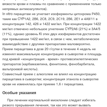
вязкости крови и плазмы по сравнению с применением только
непрямых антикоагулянтов).
In vitro пирацетам не угнетает изоферменты цитохрома Р450,
такие как CYP1А2, 2В6, 2С8, 2С9, 2С19, 2В6, 2Е1 и 4А9/11 в
концентрации 142, 426 и 1422 мкг/мл. При концентрации 1422
мкг/мл отмечено небольшое угнетение CYP2А6 (21%) и 3А4/5
(11%), однако уровень Ki этих двух изоферментов достаточен
при превышении 1422 мкг/мл, в связи с чем, метаболическое
взаимодействие с другими препаратами маловероятно.
Прием пирацетама в дозе 20 г/сутки в течение 4 недель не
изменял максимальную концентрацию в сыворотке и площадь
под кривой «концентрация - время» противоэпилептических
препаратов (карбамазепина, фенитоина, фенобарбитала,
вальпроевой кислоты).
Совместный прием с алкоголем не влиял на концентрацию
пирацетама в сыворотке; концентрация этанола в сыворотке
крови не изменялась при приеме 1,6 г пирацетама.
Особые указания
При лечении кортикальной миоклонии следует избегать
резкого прерывания лечения, так как это может вызвать