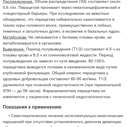
Распределение.
Объем распределения (Vd) составляет около
0,6 л/кг. Пирацетам проникает через гематоэнцефалический и
плацентарный барьеры. При исследовании на животных
обнаружено, что пирацетам избирательно накапливается в
тканях коры головного мозга, преимущественно в лобных,
теменных и затылочных долях, в мозжечке и базальных ядрах.
Метаболизм.
Не связывается с белками плазмы крови, не
метаболизируется в организме.
Выведение.
Период полувыведения (T1/2) составляет 4-5 ч из
плазмы крови и 8,5 ч из спинномозговой жидкости. Период
полувыведения не зависит от пути введения. 80-100%
пирацетама выводится почками в неизмененном виде путем
клубочковой фильтрации. Общий клиренс пирацетама у
здоровых добровольцев составляет 80-90 мл/мин. Т1/2
удлиняется при почечной недостаточности (при терминальной
ХПН — до 59 часов). Фармакокинетика пирацетама не
изменяется у пациентов с печеночной недостаточностью.
Показания к применению
• Симптоматическое лечение интеллектуально-мнестических
нарушений при отсутствии установленного диагноза деменции.