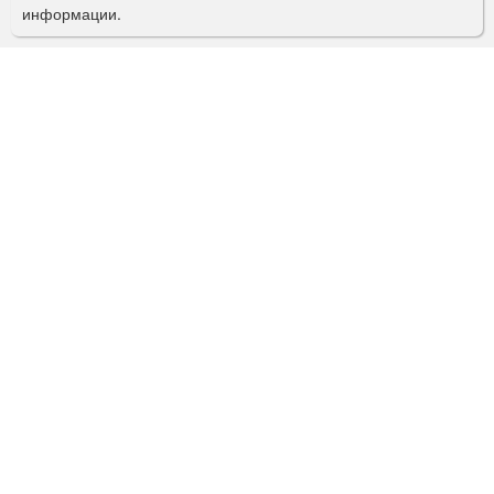
информации.
к
а