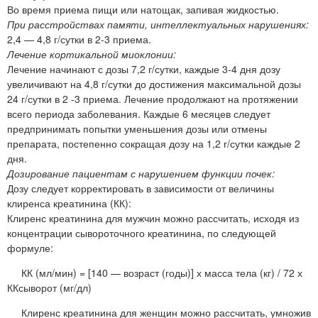
Во время приема пищи или натощак, запивая жидкостью.
При расстройствах памяти, интеллектуальных нарушениях:
2,4 — 4,8 г/сутки в 2-3 приема.
Лечение кортикальной миоклонии:
Лечение начинают с дозы 7,2 г/сутки, каждые 3-4 дня дозу
увеличивают на 4,8 г/сутки до достижения максимальной дозы
24 г/сутки в 2 -3 приема. Лечение продолжают на протяжении
всего периода заболевания. Каждые 6 месяцев следует
предпринимать попытки уменьшения дозы или отмены
препарата, постепенно сокращая дозу на 1,2 г/сутки каждые 2
дня.
Дозирование пациентам с нарушением функции почек:
Дозу следует корректировать в зависимости от величины
клиренса креатинина (КК):
Клиренс креатинина для мужчин можно рассчитать, исходя из
концентрации сывороточного креатинина, по следующей
формуле:
КК (мл/мин) = [140 — возраст (годы)] х масса тела (кг) / 72 х
ККсыворот (мг/дл)
Клиренс креатинина для женщин можно рассчитать, умножив