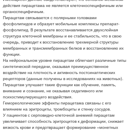
действия пирацетама не является клеточноспецифичным или
органоспецифичным.
Пирацетам связывается с полярными головками
фосфолипидов и образует мобильные комплексы препарат-
фосфолипид. В результате восстанавливается двухслойная
структура клеточной мембраны и ее стабильность, что в свою
очередь, приводит к восстановлению трехмерной структуры
мембранных и трансмембранных белков и восстановлению их
функции.
На нейрональном уровне пирацетам облегчает различные типы
синтетической передачи, оказывая преимущественное
воздействие на плотность и активность постсинаптических
рецепторов (данные получены в исследованиях на животных).
Пирацетам улучшает такие функции как обучение, память,
внимание и сознание, не оказывая седативного или
психостимулирующего воздействия.
Гемореологические эффекты пирацетама связаны с его
влиянием на эритроциты, тромбоциты и стенку сосудов.
У пациентов с серповидно-клеточной анемией пирацетам
увеличивает способность эритроцитов к деформации, снижает
вязкость крови и предотвращает формирование «монетных