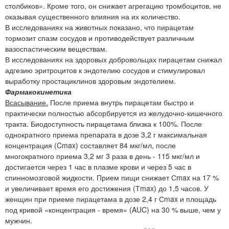
столбиков». Кроме того, он снижает агрегацию тромбоцитов, не
оказывая существенного влияния на их количество.
В исследованиях на животных показано, что пирацетам
тормозит спазм сосудов и противодействует различным
вазоспастическим веществам.
В исследованиях на здоровых добровольцах пирацетам снижал
адгезию эритроцитов к эндотелию сосудов и стимулировал
выработку простациклинов здоровым эндотелием.
Фармакокинетика
Всасывание.
После приема внутрь пирацетам быстро и
практически полностью абсорбируется из желудочно-кишечного
тракта. Биодоступность пирацетама близка к 100%. После
однократного приема препарата в дозе 3,2 г максимальная
концентрация (Cmax) составляет 84 мкг/мл, после
многократного приема 3,2 мг 3 раза в день - 115 мкг/мл и
достигается через 1 час в плазме крови и через 5 час в
спинномозговой жидкости. Прием пищи снижает Сmax на 17 %
и увеличивает время его достижения (Тmax) до 1,5 часов. У
женщин при приеме пирацетама в дозе 2,4 г Сmax и площадь
под кривой «концентрация - время» (AUC) на 30 % выше, чем у
мужчин.