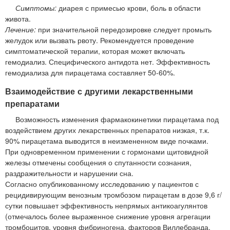
Симптомы:
диарея с примесью крови, боль в области
живота.
Лечение:
при значительной передозировке следует промыть
желудок или вызвать рвоту. Рекомендуется проведение
симптоматической терапии, которая может включать
гемодиализ. Специфического антидота нет. Эффективность
гемодиализа для пирацетама составляет 50-60%.
Взаимодействие с другими лекарственными
препаратами
Возможность изменения фармакокинетики пирацетама под
воздействием других лекарственных препаратов низкая, т.к.
90% пирацетама выводится в неизмененном виде почками.
При одновременном применении с гормонами щитовидной
железы отмечены сообщения о спутанности сознания,
раздражительности и нарушении сна.
Согласно опубликованному исследованию у пациентов с
рецидивирующим венозным тромбозом пирацетам в дозе 9,6 г/
сутки повышает эффективность непрямых антикоагулянтов
(отмечалось более выраженное снижение уровня агрегации
тромбоцитов, уровня фибриногена, факторов Виллебранда,