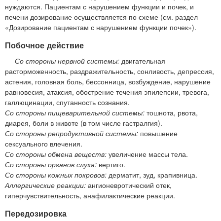
нуждаются. Пациентам с нарушением функции и почек, и
печени дозирование осуществляется по схеме (см. раздел
«Дозирование пациентам с нарушением функции почек»).
Побочное действие
Со стороны нервной системы:
двигательная
расторможенность, раздражительность, сонливость, депрессия,
астения, головная боль, бессонница, возбуждение, нарушение
равновесия, атаксия, обострение течения эпилепсии, тревога,
галлюцинации, спутанность сознания.
Со стороны пищеварительной системы:
тошнота, рвота,
диарея, боли в животе (в том числе гастралгия).
Со стороны репродуктивной системы:
повышение
сексуального влечения.
Со стороны обмена веществ:
увеличение массы тела.
Со стороны органов слуха:
вертиго.
Со стороны кожных покровов:
дерматит, зуд, крапивница.
Аллергические реакции:
ангионевротический отек,
гиперчувствительность, анафилактические реакции.
Передозировка